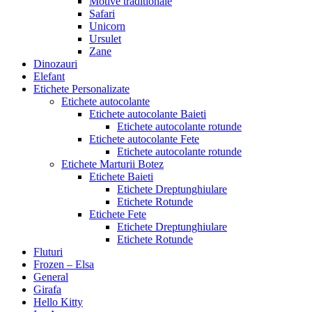
Motive traditionale
Safari
Unicorn
Ursulet
Zane
Dinozauri
Elefant
Etichete Personalizate
Etichete autocolante
Etichete autocolante Baieti
Etichete autocolante rotunde
Etichete autocolante Fete
Etichete autocolante rotunde
Etichete Marturii Botez
Etichete Baieti
Etichete Dreptunghiulare
Etichete Rotunde
Etichete Fete
Etichete Dreptunghiulare
Etichete Rotunde
Fluturi
Frozen – Elsa
General
Girafa
Hello Kitty