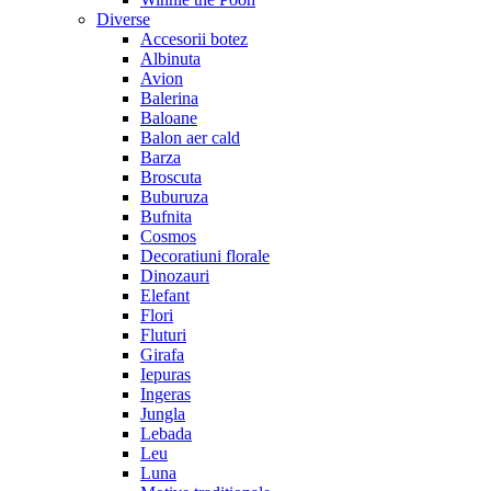
Diverse
Accesorii botez
Albinuta
Avion
Balerina
Baloane
Balon aer cald
Barza
Broscuta
Buburuza
Bufnita
Cosmos
Decoratiuni florale
Dinozauri
Elefant
Flori
Fluturi
Girafa
Iepuras
Ingeras
Jungla
Lebada
Leu
Luna