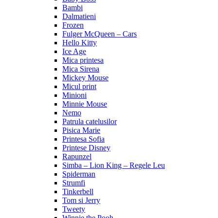
Bambi
Dalmatieni
Frozen
Fulger McQueen – Cars
Hello Kitty
Ice Age
Mica printesa
Mica Sirena
Mickey Mouse
Micul print
Minioni
Minnie Mouse
Nemo
Patrula catelusilor
Pisica Marie
Printesa Sofia
Printese Disney
Rapunzel
Simba – Lion King – Regele Leu
Spiderman
Strumfi
Tinkerbell
Tom si Jerry
Tweety
Winnie the Pooh