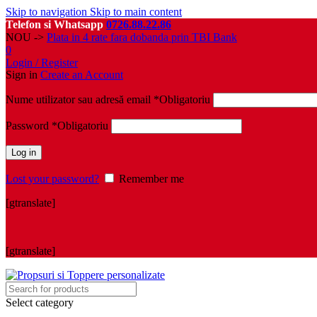
Skip to navigation
Skip to main content
Telefon si Whatsapp
0726.88.22.86
NOU ->
Plata in 4 rate fara dobanda prin TBI Bank
0
Login / Register
Sign in
Create an Account
Nume utilizator sau adresă email
*
Obligatoriu
Password
*
Obligatoriu
Log in
Lost your password?
Remember me
[gtranslate]
[gtranslate]
Select category