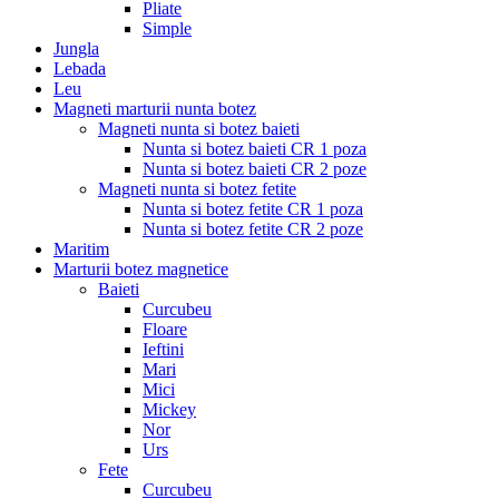
Pliate
Simple
Jungla
Lebada
Leu
Magneti marturii nunta botez
Magneti nunta si botez baieti
Nunta si botez baieti CR 1 poza
Nunta si botez baieti CR 2 poze
Magneti nunta si botez fetite
Nunta si botez fetite CR 1 poza
Nunta si botez fetite CR 2 poze
Maritim
Marturii botez magnetice
Baieti
Curcubeu
Floare
Ieftini
Mari
Mici
Mickey
Nor
Urs
Fete
Curcubeu