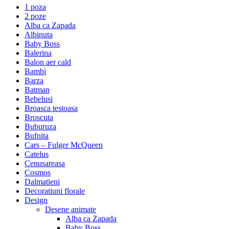
1 poza
2 poze
Alba ca Zapada
Albinuta
Baby Boss
Balerina
Balon aer cald
Bambi
Barza
Batman
Bebelusi
Broasca testoasa
Broscuta
Buburuza
Bufnita
Cars – Fulger McQueen
Catelus
Cenusareasa
Cosmos
Dalmatieni
Decoratiuni florale
Design
Desene animate
Alba ca Zapada
Baby Boss