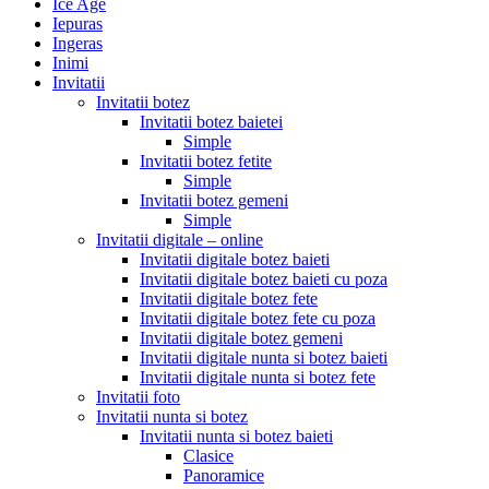
Ice Age
Iepuras
Ingeras
Inimi
Invitatii
Invitatii botez
Invitatii botez baietei
Simple
Invitatii botez fetite
Simple
Invitatii botez gemeni
Simple
Invitatii digitale – online
Invitatii digitale botez baieti
Invitatii digitale botez baieti cu poza
Invitatii digitale botez fete
Invitatii digitale botez fete cu poza
Invitatii digitale botez gemeni
Invitatii digitale nunta si botez baieti
Invitatii digitale nunta si botez fete
Invitatii foto
Invitatii nunta si botez
Invitatii nunta si botez baieti
Clasice
Panoramice