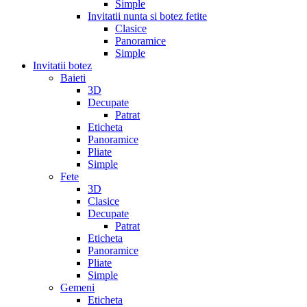
Simple
Invitatii nunta si botez fetite
Clasice
Panoramice
Simple
Invitatii botez
Baieti
3D
Decupate
Patrat
Eticheta
Panoramice
Pliate
Simple
Fete
3D
Clasice
Decupate
Patrat
Eticheta
Panoramice
Pliate
Simple
Gemeni
Eticheta