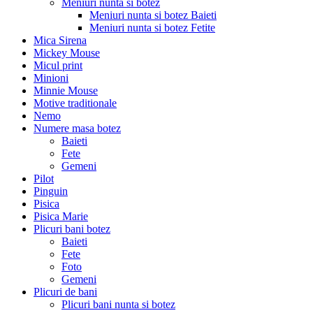
Meniuri nunta si botez
Meniuri nunta si botez Baieti
Meniuri nunta si botez Fetite
Mica Sirena
Mickey Mouse
Micul print
Minioni
Minnie Mouse
Motive traditionale
Nemo
Numere masa botez
Baieti
Fete
Gemeni
Pilot
Pinguin
Pisica
Pisica Marie
Plicuri bani botez
Baieti
Fete
Foto
Gemeni
Plicuri de bani
Plicuri bani nunta si botez