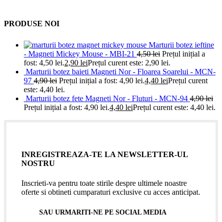
PRODUSE NOI
Marturii botez ieftine
- Magneti Mickey Mouse - MBI-21
4,50
lei
Prețul inițial a
fost: 4,50 lei.
2,90
lei
Prețul curent este: 2,90 lei.
Marturii botez baieti Magneti Nor - Floarea Soarelui - MCN-
97
4,90
lei
Prețul inițial a fost: 4,90 lei.
4,40
lei
Prețul curent
este: 4,40 lei.
Marturii botez fete Magneti Nor - Fluturi - MCN-94
4,90
lei
Prețul inițial a fost: 4,90 lei.
4,40
lei
Prețul curent este: 4,40 lei.
INREGISTREAZA-TE LA NEWSLETTER-UL
NOSTRU
Inscrieti-va pentru toate stirile despre ultimele noastre
oferte si obtineti cumparaturi exclusive cu acces anticipat.
SAU URMARITI-NE PE SOCIAL MEDIA