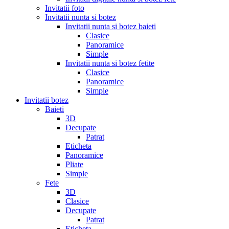
Invitatii foto
Invitatii nunta si botez
Invitatii nunta si botez baieti
Clasice
Panoramice
Simple
Invitatii nunta si botez fetite
Clasice
Panoramice
Simple
Invitatii botez
Baieti
3D
Decupate
Patrat
Eticheta
Panoramice
Pliate
Simple
Fete
3D
Clasice
Decupate
Patrat
Eticheta