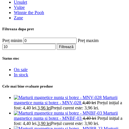
Ursulet
Vulpe
Winnie the Pooh
Zane
Filtreaza dupa pret
Preț minim
Preț maxim
Filtrează
Status stoc
On sale
In stock
Cele mai bine evaluate produse
Marturii
magnetice nunta si botez - MNV-028
4,40
lei
Prețul inițial a
fost: 4,40 lei.
3,96
lei
Prețul curent este: 3,96 lei.
Marturii
magnetice nunta si botez - MNBF-03
4,40
lei
Prețul inițial a
fost: 4,40 lei.
3,90
lei
Prețul curent este: 3,90 lei.
Marturii