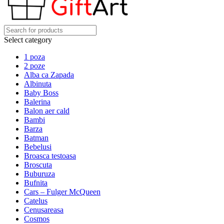
Select category
1 poza
2 poze
Alba ca Zapada
Albinuta
Baby Boss
Balerina
Balon aer cald
Bambi
Barza
Batman
Bebelusi
Broasca testoasa
Broscuta
Buburuza
Bufnita
Cars – Fulger McQueen
Catelus
Cenusareasa
Cosmos