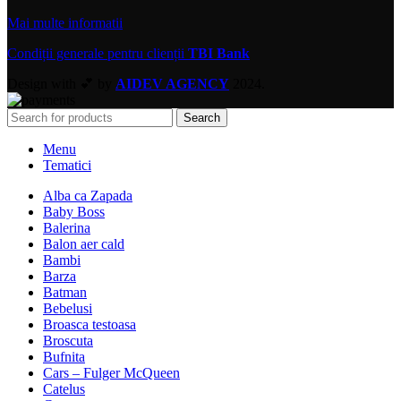
Mai multe informatii
Condiții generale pentru clienții
TBI Bank
Design with 💕 by
AIDEV AGENCY
2024.
Search
Menu
Tematici
Alba ca Zapada
Baby Boss
Balerina
Balon aer cald
Bambi
Barza
Batman
Bebelusi
Broasca testoasa
Broscuta
Bufnita
Cars – Fulger McQueen
Catelus