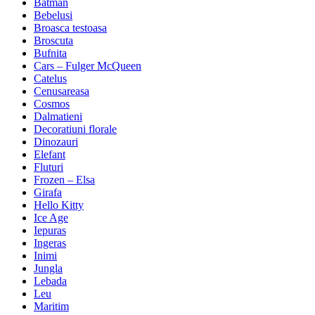
Batman
Bebelusi
Broasca testoasa
Broscuta
Bufnita
Cars – Fulger McQueen
Catelus
Cenusareasa
Cosmos
Dalmatieni
Decoratiuni florale
Dinozauri
Elefant
Fluturi
Frozen – Elsa
Girafa
Hello Kitty
Ice Age
Iepuras
Ingeras
Inimi
Jungla
Lebada
Leu
Maritim