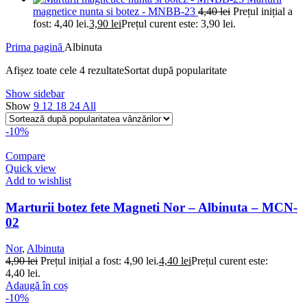
magnetice nunta si botez - MNBB-23
4,40
lei
Prețul inițial a
fost: 4,40 lei.
3,90
lei
Prețul curent este: 3,90 lei.
Prima pagină
Albinuta
Afișez toate cele 4 rezultate
Sortat după popularitate
Show sidebar
Show
9
12
18
24
All
-10%
Compare
Quick view
Add to wishlist
Marturii botez fete Magneti Nor – Albinuta – MCN-
02
Nor
,
Albinuta
4,90
lei
Prețul inițial a fost: 4,90 lei.
4,40
lei
Prețul curent este:
4,40 lei.
Adaugă în coș
-10%