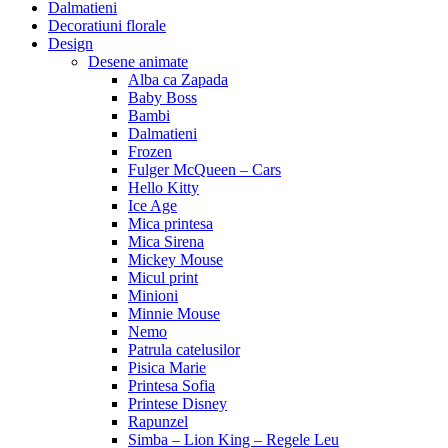
Dalmatieni
Decoratiuni florale
Design
Desene animate
Alba ca Zapada
Baby Boss
Bambi
Dalmatieni
Frozen
Fulger McQueen – Cars
Hello Kitty
Ice Age
Mica printesa
Mica Sirena
Mickey Mouse
Micul print
Minioni
Minnie Mouse
Nemo
Patrula catelusilor
Pisica Marie
Printesa Sofia
Printese Disney
Rapunzel
Simba – Lion King – Regele Leu