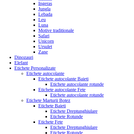
Ingeras
Jungla
Lebada
Leu
Luna
Motive traditionale
Safari
Unicorn
Ursulet
Zane
Dinozauri
Elefant
Etichete Personalizate
Etichete autocolante
Etichete autocolante Baieti
Etichete autocolante rotunde
Etichete autocolante Fete
Etichete autocolante rotunde
Etichete Marturii Botez
Etichete Baieti
Etichete Dreptunghiulare
Etichete Rotunde
Etichete Fete
Etichete Dreptunghiulare
Etichete Rotunde