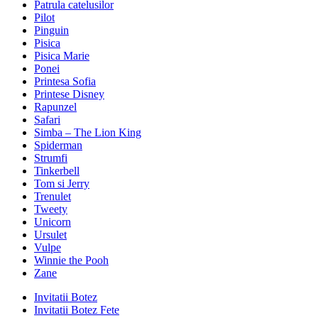
Patrula catelusilor
Pilot
Pinguin
Pisica
Pisica Marie
Ponei
Printesa Sofia
Printese Disney
Rapunzel
Safari
Simba – The Lion King
Spiderman
Strumfi
Tinkerbell
Tom si Jerry
Trenulet
Tweety
Unicorn
Ursulet
Vulpe
Winnie the Pooh
Zane
Invitatii Botez
Invitatii Botez Fete