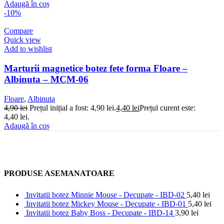
Adaugă în coș
-10%
Compare
Quick view
Add to wishlist
Marturii magnetice botez fete forma Floare –
Albinuta – MCM-06
Floare
,
Albinuta
4,90
lei
Prețul inițial a fost: 4,90 lei.
4,40
lei
Prețul curent este:
4,40 lei.
Adaugă în coș
PRODUSE ASEMANATOARE
Invitatii botez Minnie Mouse - Decupate - IBD-02
5,40
lei
Invitatii botez Mickey Mouse - Decupate - IBD-01
5,40
lei
Invitatii botez Baby Boss - Decupate - IBD-14
3,90
lei