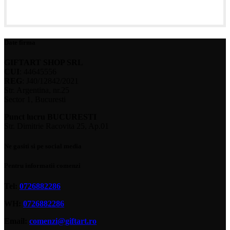
Date firma
GIFTART SHOP SRL
CUI
: 44645556
REG
: J40/12842/2021
Str. Argentina, nr.25
Sector 1, Bucuresti
Punct lucru BUCURESTI
Str. Dimitrie Racovita 25, Ap.01
Ne gasiti si pe social media
Pentru informatii comenzi
Tel:
0726882286
WH:
0726882286
Email:
comenzi@giftart.ro