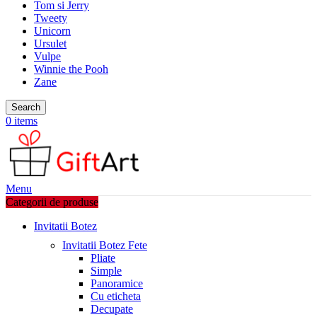
Tom si Jerry
Tweety
Unicorn
Ursulet
Vulpe
Winnie the Pooh
Zane
Search
0
items
Menu
Categorii de produse
Invitatii Botez
Invitatii Botez Fete
Pliate
Simple
Panoramice
Cu eticheta
Decupate