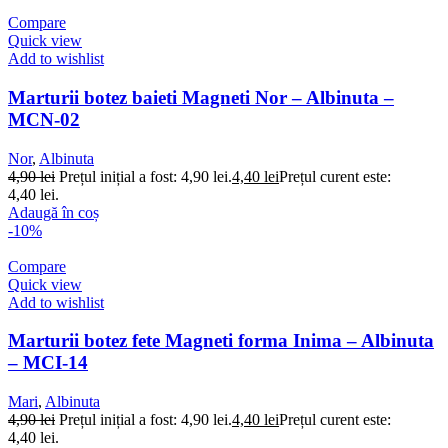
Compare
Quick view
Add to wishlist
Marturii botez baieti Magneti Nor – Albinuta –
MCN-02
Nor
,
Albinuta
4,90
lei
Prețul inițial a fost: 4,90 lei.
4,40
lei
Prețul curent este:
4,40 lei.
Adaugă în coș
-10%
Compare
Quick view
Add to wishlist
Marturii botez fete Magneti forma Inima – Albinuta
– MCI-14
Mari
,
Albinuta
4,90
lei
Prețul inițial a fost: 4,90 lei.
4,40
lei
Prețul curent este:
4,40 lei.