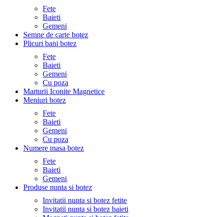
Fete
Baieti
Gemeni
Semne de carte botez
Plicuri bani botez
Fete
Baieti
Gemeni
Cu poza
Marturii Iconite Magnetice
Meniuri botez
Fete
Baieti
Gemeni
Cu poza
Numere masa botez
Fete
Baieti
Gemeni
Produse nunta si botez
Invitatii nunta si botez fetite
Invitatii nunta si botez baieti