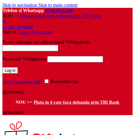
Skip to navigation
Skip to main content
Telefon si Whatsapp
0726.88.22.86
NOU ->
Plata in 4 rate fara dobanda prin TBI Bank
0
Login / Register
Sign in
Create an Account
Nume utilizator sau adresă email
*
Obligatoriu
Password
*
Obligatoriu
Log in
Lost your password?
Remember me
[gtranslate]
NOU =>
Plata in 4 rate fara dobanda prin TBI Bank
[gtranslate]