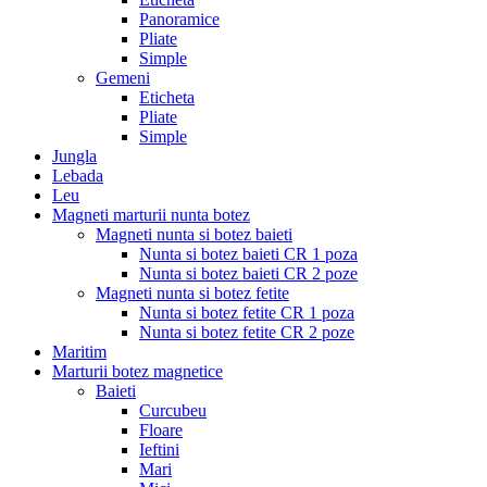
Panoramice
Pliate
Simple
Gemeni
Eticheta
Pliate
Simple
Jungla
Lebada
Leu
Magneti marturii nunta botez
Magneti nunta si botez baieti
Nunta si botez baieti CR 1 poza
Nunta si botez baieti CR 2 poze
Magneti nunta si botez fetite
Nunta si botez fetite CR 1 poza
Nunta si botez fetite CR 2 poze
Maritim
Marturii botez magnetice
Baieti
Curcubeu
Floare
Ieftini
Mari