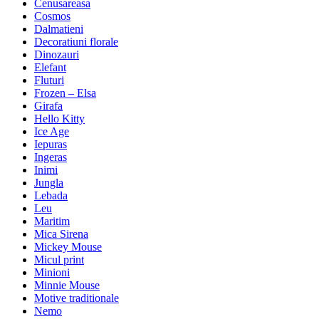
Cenusareasa
Cosmos
Dalmatieni
Decoratiuni florale
Dinozauri
Elefant
Fluturi
Frozen – Elsa
Girafa
Hello Kitty
Ice Age
Iepuras
Ingeras
Inimi
Jungla
Lebada
Leu
Maritim
Mica Sirena
Mickey Mouse
Micul print
Minioni
Minnie Mouse
Motive traditionale
Nemo