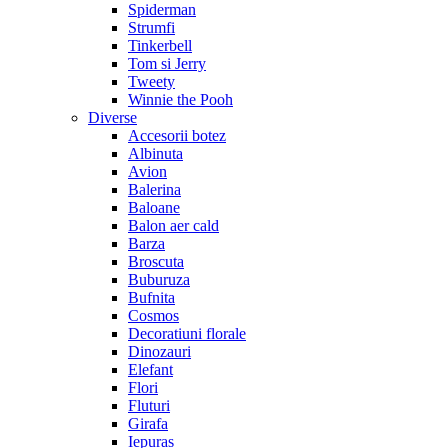
Spiderman
Strumfi
Tinkerbell
Tom si Jerry
Tweety
Winnie the Pooh
Diverse
Accesorii botez
Albinuta
Avion
Balerina
Baloane
Balon aer cald
Barza
Broscuta
Buburuza
Bufnita
Cosmos
Decoratiuni florale
Dinozauri
Elefant
Flori
Fluturi
Girafa
Iepuras