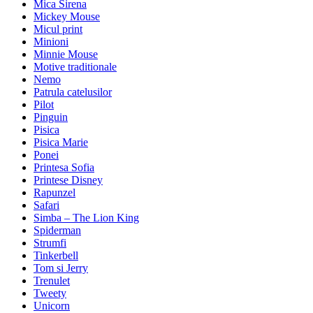
Mica Sirena
Mickey Mouse
Micul print
Minioni
Minnie Mouse
Motive traditionale
Nemo
Patrula catelusilor
Pilot
Pinguin
Pisica
Pisica Marie
Ponei
Printesa Sofia
Printese Disney
Rapunzel
Safari
Simba – The Lion King
Spiderman
Strumfi
Tinkerbell
Tom si Jerry
Trenulet
Tweety
Unicorn