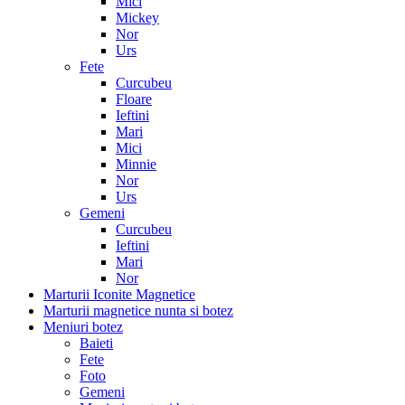
Mici
Mickey
Nor
Urs
Fete
Curcubeu
Floare
Ieftini
Mari
Mici
Minnie
Nor
Urs
Gemeni
Curcubeu
Ieftini
Mari
Nor
Marturii Iconite Magnetice
Marturii magnetice nunta si botez
Meniuri botez
Baieti
Fete
Foto
Gemeni