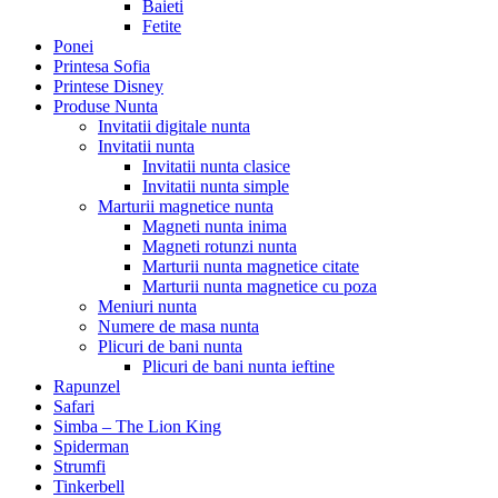
Baieti
Fetite
Ponei
Printesa Sofia
Printese Disney
Produse Nunta
Invitatii digitale nunta
Invitatii nunta
Invitatii nunta clasice
Invitatii nunta simple
Marturii magnetice nunta
Magneti nunta inima
Magneti rotunzi nunta
Marturii nunta magnetice citate
Marturii nunta magnetice cu poza
Meniuri nunta
Numere de masa nunta
Plicuri de bani nunta
Plicuri de bani nunta ieftine
Rapunzel
Safari
Simba – The Lion King
Spiderman
Strumfi
Tinkerbell