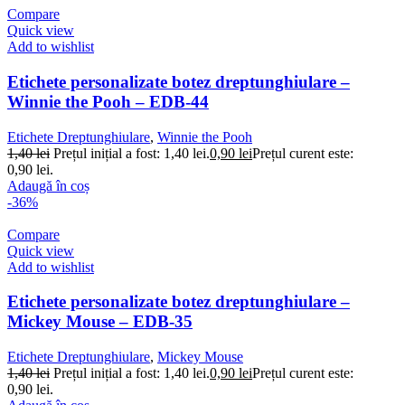
Compare
Quick view
Add to wishlist
Etichete personalizate botez dreptunghiulare –
Winnie the Pooh – EDB-44
Etichete Dreptunghiulare
,
Winnie the Pooh
1,40
lei
Prețul inițial a fost: 1,40 lei.
0,90
lei
Prețul curent este:
0,90 lei.
Adaugă în coș
-36%
Compare
Quick view
Add to wishlist
Etichete personalizate botez dreptunghiulare –
Mickey Mouse – EDB-35
Etichete Dreptunghiulare
,
Mickey Mouse
1,40
lei
Prețul inițial a fost: 1,40 lei.
0,90
lei
Prețul curent este:
0,90 lei.