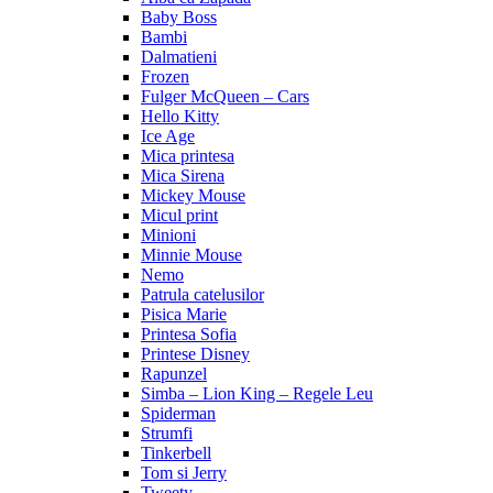
Baby Boss
Bambi
Dalmatieni
Frozen
Fulger McQueen – Cars
Hello Kitty
Ice Age
Mica printesa
Mica Sirena
Mickey Mouse
Micul print
Minioni
Minnie Mouse
Nemo
Patrula catelusilor
Pisica Marie
Printesa Sofia
Printese Disney
Rapunzel
Simba – Lion King – Regele Leu
Spiderman
Strumfi
Tinkerbell
Tom si Jerry
Tweety