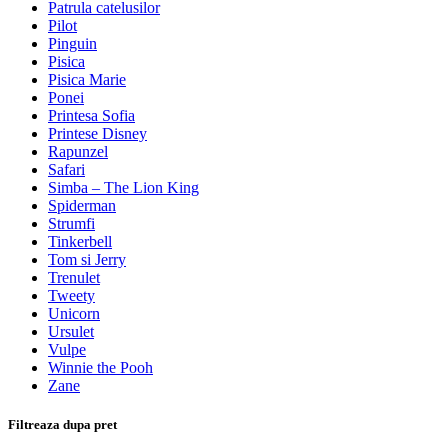
Patrula catelusilor
Pilot
Pinguin
Pisica
Pisica Marie
Ponei
Printesa Sofia
Printese Disney
Rapunzel
Safari
Simba – The Lion King
Spiderman
Strumfi
Tinkerbell
Tom si Jerry
Trenulet
Tweety
Unicorn
Ursulet
Vulpe
Winnie the Pooh
Zane
Filtreaza dupa pret