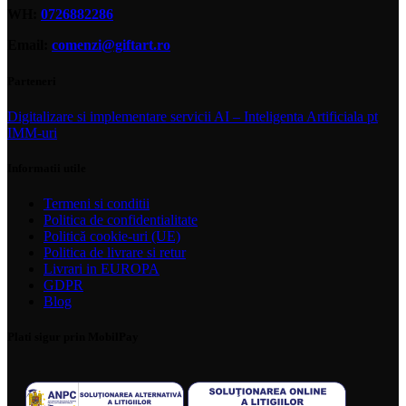
WH:
0726882286
Email:
comenzi@giftart.ro
Parteneri
Digitalizare si implementare servicii AI – Inteligenta Artificiala pt
IMM-uri
Informatii utile
Termeni si conditii
Politica de confidentialitate
Politică cookie-uri (UE)
Politica de livrare si retur
Livrari in EUROPA
GDPR
Blog
Plati sigur prin MobilPay