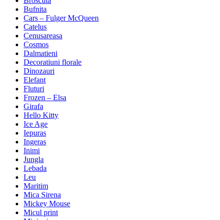
Broscuta
Bufnita
Cars – Fulger McQueen
Catelus
Cenusareasa
Cosmos
Dalmatieni
Decoratiuni florale
Dinozauri
Elefant
Fluturi
Frozen – Elsa
Girafa
Hello Kitty
Ice Age
Iepuras
Ingeras
Inimi
Jungla
Lebada
Leu
Maritim
Mica Sirena
Mickey Mouse
Micul print