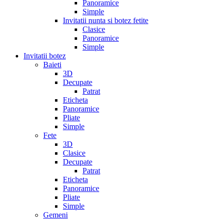
Panoramice
Simple
Invitatii nunta si botez fetite
Clasice
Panoramice
Simple
Invitatii botez
Baieti
3D
Decupate
Patrat
Eticheta
Panoramice
Pliate
Simple
Fete
3D
Clasice
Decupate
Patrat
Eticheta
Panoramice
Pliate
Simple
Gemeni