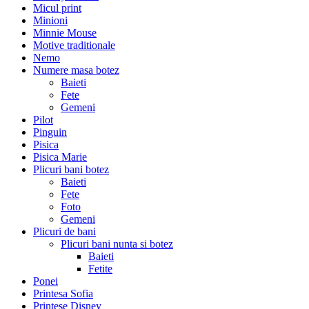
Micul print
Minioni
Minnie Mouse
Motive traditionale
Nemo
Numere masa botez
Baieti
Fete
Gemeni
Pilot
Pinguin
Pisica
Pisica Marie
Plicuri bani botez
Baieti
Fete
Foto
Gemeni
Plicuri de bani
Plicuri bani nunta si botez
Baieti
Fetite
Ponei
Printesa Sofia
Printese Disney