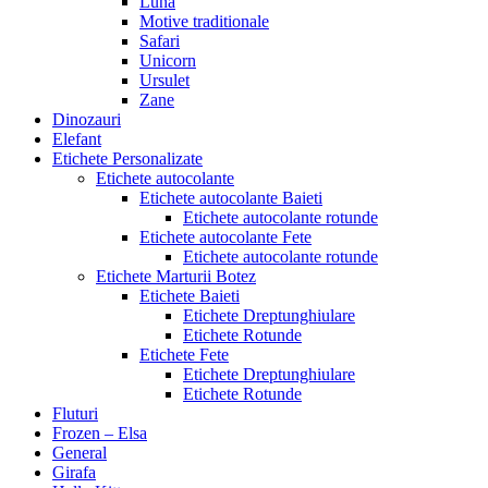
Luna
Motive traditionale
Safari
Unicorn
Ursulet
Zane
Dinozauri
Elefant
Etichete Personalizate
Etichete autocolante
Etichete autocolante Baieti
Etichete autocolante rotunde
Etichete autocolante Fete
Etichete autocolante rotunde
Etichete Marturii Botez
Etichete Baieti
Etichete Dreptunghiulare
Etichete Rotunde
Etichete Fete
Etichete Dreptunghiulare
Etichete Rotunde
Fluturi
Frozen – Elsa
General
Girafa