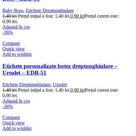
Baby Boss
,
Etichete Dreptunghiulare
1,40
lei
Prețul inițial a fost: 1,40 lei.
0,90
lei
Prețul curent este:
0,90 lei.
Adaugă în coș
-36%
Compare
Quick view
Add to wishlist
Etichete personalizate botez dreptunghiulare –
Ursulet – EDB-51
Etichete Dreptunghiulare
,
Ursulet
1,40
lei
Prețul inițial a fost: 1,40 lei.
0,90
lei
Prețul curent este:
0,90 lei.
Adaugă în coș
-36%
Compare
Quick view
Add to wishlist