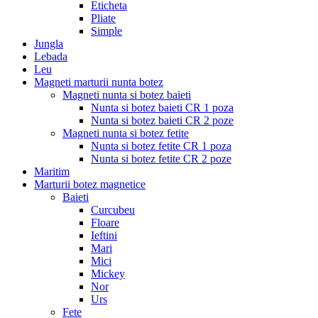
Eticheta
Pliate
Simple
Jungla
Lebada
Leu
Magneti marturii nunta botez
Magneti nunta si botez baieti
Nunta si botez baieti CR 1 poza
Nunta si botez baieti CR 2 poze
Magneti nunta si botez fetite
Nunta si botez fetite CR 1 poza
Nunta si botez fetite CR 2 poze
Maritim
Marturii botez magnetice
Baieti
Curcubeu
Floare
Ieftini
Mari
Mici
Mickey
Nor
Urs
Fete