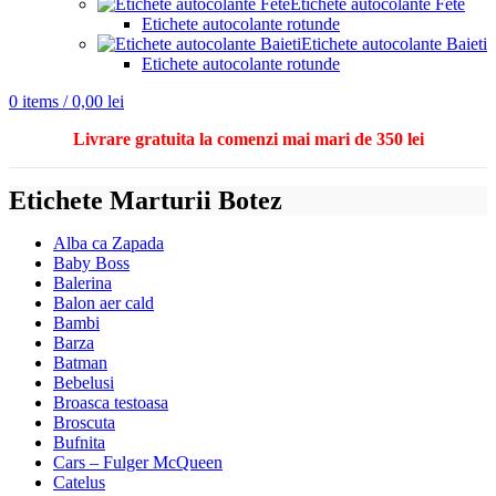
Etichete autocolante Fete
Etichete autocolante rotunde
Etichete autocolante Baieti
Etichete autocolante rotunde
0
items
/
0,00
lei
Livrare gratuita la comenzi mai mari de 350 lei
Etichete Marturii Botez
Alba ca Zapada
Baby Boss
Balerina
Balon aer cald
Bambi
Barza
Batman
Bebelusi
Broasca testoasa
Broscuta
Bufnita
Cars – Fulger McQueen
Catelus