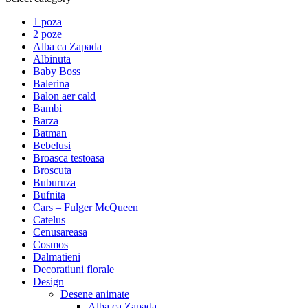
1 poza
2 poze
Alba ca Zapada
Albinuta
Baby Boss
Balerina
Balon aer cald
Bambi
Barza
Batman
Bebelusi
Broasca testoasa
Broscuta
Buburuza
Bufnita
Cars – Fulger McQueen
Catelus
Cenusareasa
Cosmos
Dalmatieni
Decoratiuni florale
Design
Desene animate
Alba ca Zapada