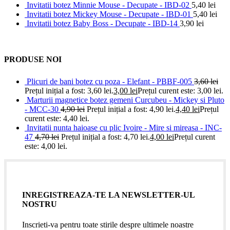
Invitatii botez Minnie Mouse - Decupate - IBD-02
5,40
lei
Invitatii botez Mickey Mouse - Decupate - IBD-01
5,40
lei
Invitatii botez Baby Boss - Decupate - IBD-14
3,90
lei
PRODUSE NOI
Plicuri de bani botez cu poza - Elefant - PBBF-005
3,60
lei
Prețul inițial a fost: 3,60 lei.
3,00
lei
Prețul curent este: 3,00 lei.
Marturii magnetice botez gemeni Curcubeu - Mickey si Pluto
- MCC-30
4,90
lei
Prețul inițial a fost: 4,90 lei.
4,40
lei
Prețul
curent este: 4,40 lei.
Invitatii nunta haioase cu plic Ivoire - Mire si mireasa - INC-
47
4,70
lei
Prețul inițial a fost: 4,70 lei.
4,00
lei
Prețul curent
este: 4,00 lei.
INREGISTREAZA-TE LA NEWSLETTER-UL
NOSTRU
Inscrieti-va pentru toate stirile despre ultimele noastre