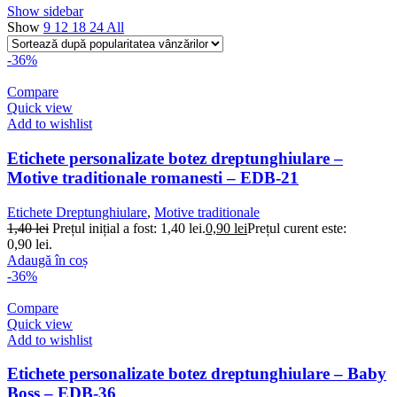
Show sidebar
Show
9
12
18
24
All
-36%
Compare
Quick view
Add to wishlist
Etichete personalizate botez dreptunghiulare –
Motive traditionale romanesti – EDB-21
Etichete Dreptunghiulare
,
Motive traditionale
1,40
lei
Prețul inițial a fost: 1,40 lei.
0,90
lei
Prețul curent este:
0,90 lei.
Adaugă în coș
-36%
Compare
Quick view
Add to wishlist
Etichete personalizate botez dreptunghiulare – Baby
Boss – EDB-36