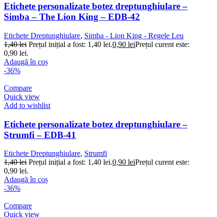
Etichete personalizate botez dreptunghiulare –
Simba – The Lion King – EDB-42
Etichete Dreptunghiulare
,
Simba - Lion King - Regele Leu
1,40
lei
Prețul inițial a fost: 1,40 lei.
0,90
lei
Prețul curent este:
0,90 lei.
Adaugă în coș
-36%
Compare
Quick view
Add to wishlist
Etichete personalizate botez dreptunghiulare –
Strumfi – EDB-41
Etichete Dreptunghiulare
,
Strumfi
1,40
lei
Prețul inițial a fost: 1,40 lei.
0,90
lei
Prețul curent este:
0,90 lei.
Adaugă în coș
-36%
Compare
Quick view