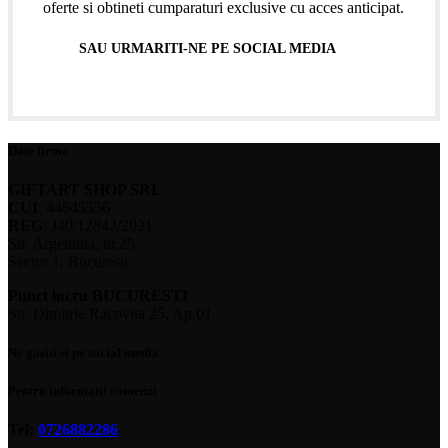
oferte si obtineti cumparaturi exclusive cu acces anticipat.
SAU URMARITI-NE PE SOCIAL MEDIA
Date firma
GIFTART SHOP SRL
CUI
: 44645556
REG
: J40/12842/2021
Str. Argentina, nr.25
Sector 1, Bucuresti
Punct lucru BUCURESTI
Str. Dimitrie Racovita 25, Ap.01
Ne gasiti si pe social media
Pentru informatii comenzi
Tel:
0726882286