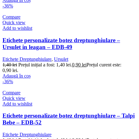
Adaugă în coș
-36%
Compare
Quick view
Add to wishlist
Etichete personalizate botez dreptunghiulare –
Ursulet in leagan – EDB-49
Etichete Dreptunghiulare
,
Ursulet
1,40
lei
Prețul inițial a fost: 1,40 lei.
0,90
lei
Prețul curent este:
0,90 lei.
Adaugă în coș
-36%
Compare
Quick view
Add to wishlist
Etichete personalizate botez dreptunghiulare – Talpi
Bebe – EDB-52
Etichete Dreptunghiulare