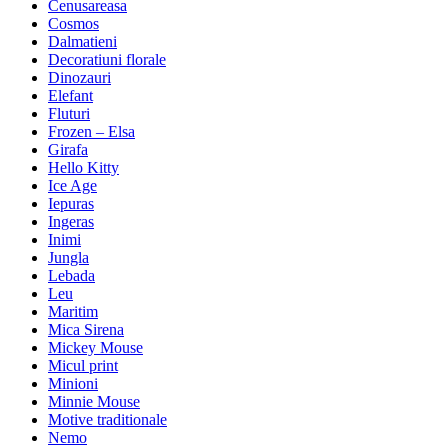
Cenusareasa
Cosmos
Dalmatieni
Decoratiuni florale
Dinozauri
Elefant
Fluturi
Frozen – Elsa
Girafa
Hello Kitty
Ice Age
Iepuras
Ingeras
Inimi
Jungla
Lebada
Leu
Maritim
Mica Sirena
Mickey Mouse
Micul print
Minioni
Minnie Mouse
Motive traditionale
Nemo