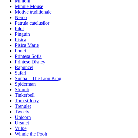
Minioni
Minnie Mouse
Motive traditionale
Nemo
Patrula catelusilor
Pilot
Pinguin
Pisica
Pisica Marie
Ponei
Printesa Sofia
Printese Disney
Rapunzel
Safari
Simba – The Lion King
Spiderman
Strumfi
Tinkerbell
Tom si Jerry
Trenulet
Tweety
Unicorn
Ursulet
Vulpe
Winnie the Pooh