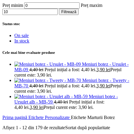
Preț minim
Preț maxim
Filtrează
Status stoc
On sale
In stock
Cele mai bine evaluate produse
Meniuri botez - Ursulet -
MB-09
4,40
lei
Prețul inițial a fost: 4,40 lei.
3,90
lei
Prețul
curent este: 3,90 lei.
Meniuri botez - Tweety -
MB-70
4,40
lei
Prețul inițial a fost: 4,40 lei.
3,90
lei
Prețul
curent este: 3,90 lei.
Meniuri botez -
Ursulet alb - MB-59
4,40
lei
Prețul inițial a fost:
4,40 lei.
3,90
lei
Prețul curent este: 3,90 lei.
Prima pagină
Etichete Personalizate
Etichete Marturii Botez
Afișez 1 - 12 din 179 de rezultate
Sortat după popularitate