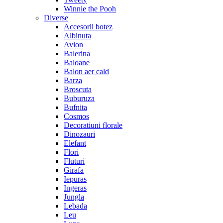
Winnie the Pooh
Diverse
Accesorii botez
Albinuta
Avion
Balerina
Baloane
Balon aer cald
Barza
Broscuta
Buburuza
Bufnita
Cosmos
Decoratiuni florale
Dinozauri
Elefant
Flori
Fluturi
Girafa
Iepuras
Ingeras
Jungla
Lebada
Leu