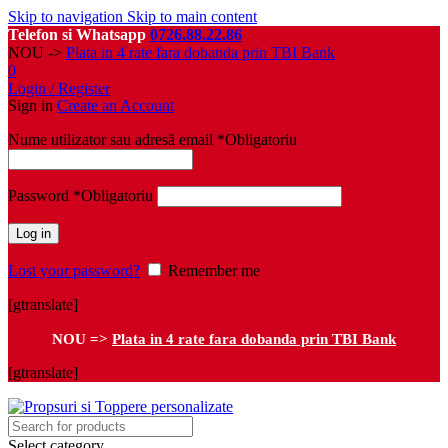
Skip to navigation
Skip to main content
Telefon si Whatsapp
0726.88.22.86
NOU ->
Plata in 4 rate fara dobanda prin TBI Bank
0
Login / Register
Sign in
Create an Account
Nume utilizator sau adresă email
*
Obligatoriu
Password
*
Obligatoriu
Log in
Lost your password?
Remember me
[gtranslate]
NOU =>
Plata in 4 rate fara dobanda prin TBI Bank
[gtranslate]
Select category