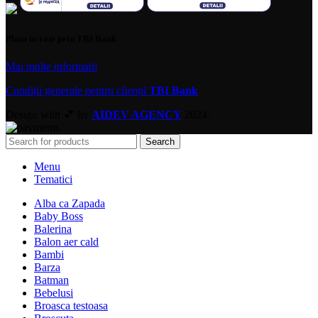
Plata in rate prin TBI Bank
Mai multe informatii
Condiții generale pentru clienții
TBI Bank
Design with 💕 by
AIDEV AGENCY
2024.
Search
Menu
Tematici
Alba ca Zapada
Baby Boss
Balerina
Balon aer cald
Bambi
Barza
Batman
Bebelusi
Broasca testoasa