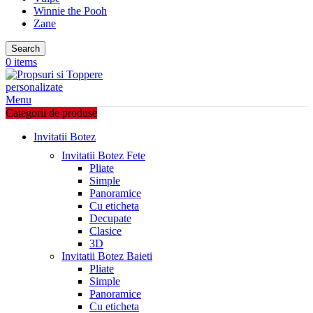
Winnie the Pooh
Zane
Search
0
items
Menu
Categorii de produse
Invitatii Botez
Invitatii Botez Fete
Pliate
Simple
Panoramice
Cu eticheta
Decupate
Clasice
3D
Invitatii Botez Baieti
Pliate
Simple
Panoramice
Cu eticheta