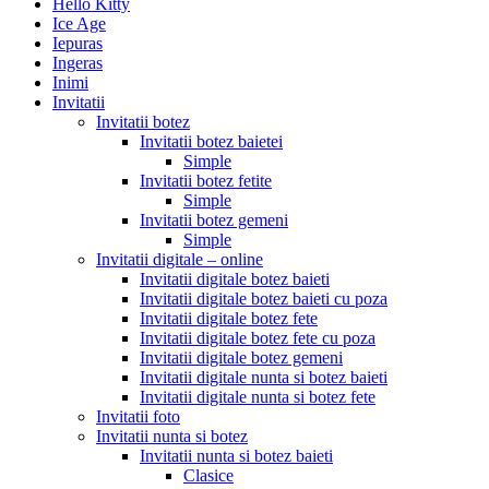
Hello Kitty
Ice Age
Iepuras
Ingeras
Inimi
Invitatii
Invitatii botez
Invitatii botez baietei
Simple
Invitatii botez fetite
Simple
Invitatii botez gemeni
Simple
Invitatii digitale – online
Invitatii digitale botez baieti
Invitatii digitale botez baieti cu poza
Invitatii digitale botez fete
Invitatii digitale botez fete cu poza
Invitatii digitale botez gemeni
Invitatii digitale nunta si botez baieti
Invitatii digitale nunta si botez fete
Invitatii foto
Invitatii nunta si botez
Invitatii nunta si botez baieti
Clasice