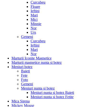
Curcubeu
Floare
Ieftini
Mari
Mici
Minnie
Nor
Urs
Gemeni
Curcubeu
Ieftini
Mari
Nor
Marturii Iconite Magnetice
Marturii magnetice nunta si botez
Meniuri botez
Baieti
Fete
Foto
Gemeni
Meniuri nunta si botez
Meniuri nunta si botez Baieti
Meniuri nunta si botez Fetite
Mica Sirena
Mickey Mouse