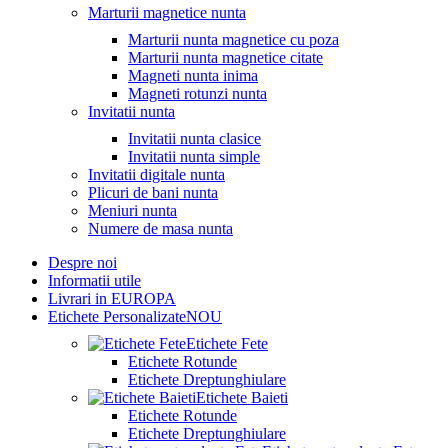
Marturii magnetice nunta
Marturii nunta magnetice cu poza
Marturii nunta magnetice citate
Magneti nunta inima
Magneti rotunzi nunta
Invitatii nunta
Invitatii nunta clasice
Invitatii nunta simple
Invitatii digitale nunta
Plicuri de bani nunta
Meniuri nunta
Numere de masa nunta
Despre noi
Informatii utile
Livrari in EUROPA
Etichete Personalizate
NOU
Etichete Fete
Etichete Rotunde
Etichete Dreptunghiulare
Etichete Baieti
Etichete Rotunde
Etichete Dreptunghiulare