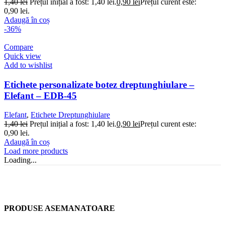
1,40
lei
Prețul inițial a fost: 1,40 lei.
0,90
lei
Prețul curent este:
0,90 lei.
Adaugă în coș
-36%
Compare
Quick view
Add to wishlist
Etichete personalizate botez dreptunghiulare –
Elefant – EDB-45
Elefant
,
Etichete Dreptunghiulare
1,40
lei
Prețul inițial a fost: 1,40 lei.
0,90
lei
Prețul curent este:
0,90 lei.
Adaugă în coș
Load more products
Loading...
PRODUSE ASEMANATOARE