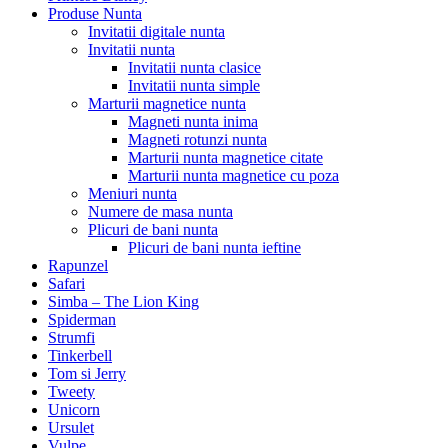
Produse Nunta
Invitatii digitale nunta
Invitatii nunta
Invitatii nunta clasice
Invitatii nunta simple
Marturii magnetice nunta
Magneti nunta inima
Magneti rotunzi nunta
Marturii nunta magnetice citate
Marturii nunta magnetice cu poza
Meniuri nunta
Numere de masa nunta
Plicuri de bani nunta
Plicuri de bani nunta ieftine
Rapunzel
Safari
Simba – The Lion King
Spiderman
Strumfi
Tinkerbell
Tom si Jerry
Tweety
Unicorn
Ursulet
Vulpe