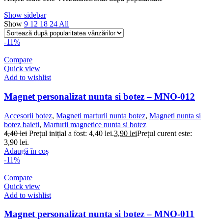
Show sidebar
Show
9
12
18
24
All
-11%
Compare
Quick view
Add to wishlist
Magnet personalizat nunta si botez – MNO-012
Accesorii botez
,
Magneti marturii nunta botez
,
Magneti nunta si
botez baieti
,
Marturii magnetice nunta si botez
4,40
lei
Prețul inițial a fost: 4,40 lei.
3,90
lei
Prețul curent este:
3,90 lei.
Adaugă în coș
-11%
Compare
Quick view
Add to wishlist
Magnet personalizat nunta si botez – MNO-011