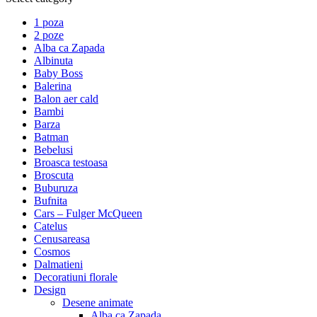
1 poza
2 poze
Alba ca Zapada
Albinuta
Baby Boss
Balerina
Balon aer cald
Bambi
Barza
Batman
Bebelusi
Broasca testoasa
Broscuta
Buburuza
Bufnita
Cars – Fulger McQueen
Catelus
Cenusareasa
Cosmos
Dalmatieni
Decoratiuni florale
Design
Desene animate
Alba ca Zapada