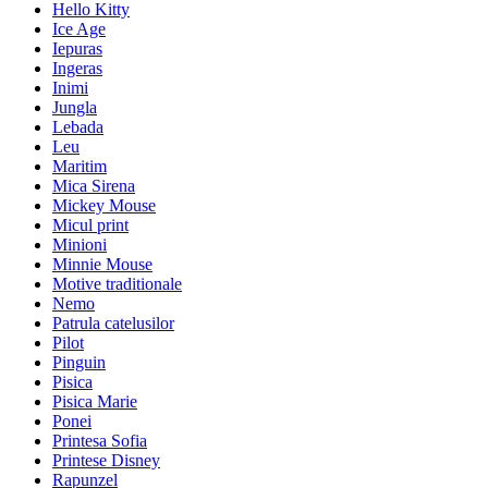
Hello Kitty
Ice Age
Iepuras
Ingeras
Inimi
Jungla
Lebada
Leu
Maritim
Mica Sirena
Mickey Mouse
Micul print
Minioni
Minnie Mouse
Motive traditionale
Nemo
Patrula catelusilor
Pilot
Pinguin
Pisica
Pisica Marie
Ponei
Printesa Sofia
Printese Disney
Rapunzel