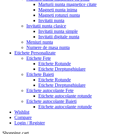
Marturii nunta magnetice citate
Magneti nunta inima
Magneti rotunzi nunta
Invitatii nunta
Invitatii nunta clasice
Invitatii nunta simple
Invitatii digitale nunta
Meniuri nunta
Numere de masa nunta
Etichete Personalizate
Etichete Fete
Etichete Rotunde
Etichete Dreptunghiulare
Etichete Baieti
Etichete Rotunde
Etichete Dreptunghiulare
Etichete autocolante Fete
Etichete autocolante rotunde
Etichete autocolante Baieti
Etichete autocolante rotunde
Wishlist
Compare
Login / Register
Shopping cart