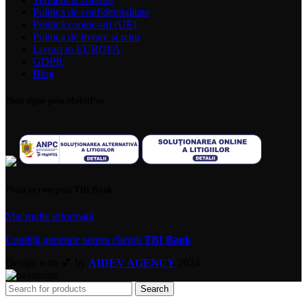
Politica de confidentialitate
Politică cookie-uri (UE)
Politica de livrare si retur
Livrari in EUROPA
GDPR
Blog
Plati sigur prin MobilPay
Plata in rate prin TBI Bank
Mai multe informatii
Condiții generale pentru clienții
TBI Bank
Design with 💕 by
AIDEV AGENCY
2024.
Search