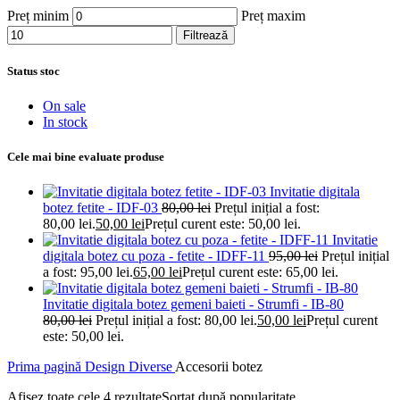
Preț minim
Preț maxim
Filtrează
Status stoc
On sale
In stock
Cele mai bine evaluate produse
Invitatie digitala
botez fetite - IDF-03
80,00
lei
Prețul inițial a fost:
80,00 lei.
50,00
lei
Prețul curent este: 50,00 lei.
Invitatie
digitala botez cu poza - fetite - IDFF-11
95,00
lei
Prețul inițial
a fost: 95,00 lei.
65,00
lei
Prețul curent este: 65,00 lei.
Invitatie digitala botez gemeni baieti - Strumfi - IB-80
80,00
lei
Prețul inițial a fost: 80,00 lei.
50,00
lei
Prețul curent
este: 50,00 lei.
Prima pagină
Design
Diverse
Accesorii botez
Afișez toate cele 4 rezultate
Sortat după popularitate