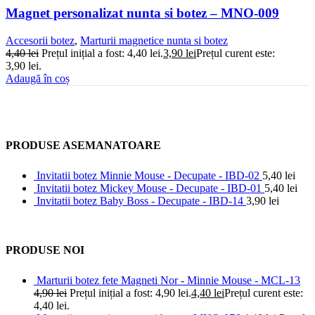
Magnet personalizat nunta si botez – MNO-009
Accesorii botez
,
Marturii magnetice nunta si botez
4,40
lei
Prețul inițial a fost: 4,40 lei.
3,90
lei
Prețul curent este:
3,90 lei.
Adaugă în coș
PRODUSE ASEMANATOARE
Invitatii botez Minnie Mouse - Decupate - IBD-02
5,40
lei
Invitatii botez Mickey Mouse - Decupate - IBD-01
5,40
lei
Invitatii botez Baby Boss - Decupate - IBD-14
3,90
lei
PRODUSE NOI
Marturii botez fete Magneti Nor - Minnie Mouse - MCL-13
4,90
lei
Prețul inițial a fost: 4,90 lei.
4,40
lei
Prețul curent este:
4,40 lei.