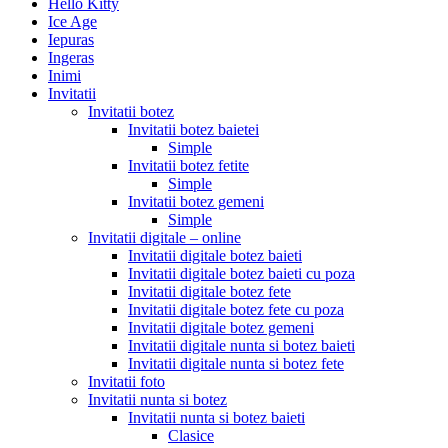
Hello Kitty
Ice Age
Iepuras
Ingeras
Inimi
Invitatii
Invitatii botez
Invitatii botez baietei
Simple
Invitatii botez fetite
Simple
Invitatii botez gemeni
Simple
Invitatii digitale – online
Invitatii digitale botez baieti
Invitatii digitale botez baieti cu poza
Invitatii digitale botez fete
Invitatii digitale botez fete cu poza
Invitatii digitale botez gemeni
Invitatii digitale nunta si botez baieti
Invitatii digitale nunta si botez fete
Invitatii foto
Invitatii nunta si botez
Invitatii nunta si botez baieti
Clasice