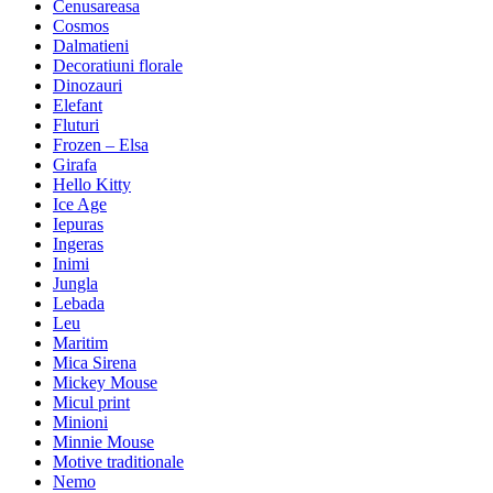
Cenusareasa
Cosmos
Dalmatieni
Decoratiuni florale
Dinozauri
Elefant
Fluturi
Frozen – Elsa
Girafa
Hello Kitty
Ice Age
Iepuras
Ingeras
Inimi
Jungla
Lebada
Leu
Maritim
Mica Sirena
Mickey Mouse
Micul print
Minioni
Minnie Mouse
Motive traditionale
Nemo