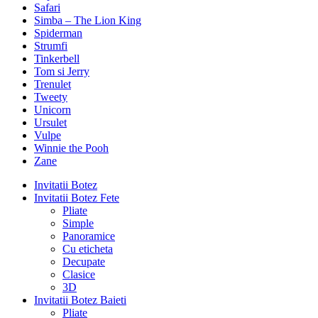
Safari
Simba – The Lion King
Spiderman
Strumfi
Tinkerbell
Tom si Jerry
Trenulet
Tweety
Unicorn
Ursulet
Vulpe
Winnie the Pooh
Zane
Invitatii Botez
Invitatii Botez Fete
Pliate
Simple
Panoramice
Cu eticheta
Decupate
Clasice
3D
Invitatii Botez Baieti
Pliate