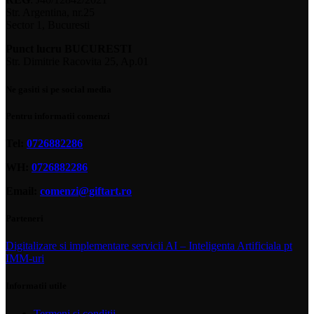
Str. Argentina, nr.25
Sector 1, Bucuresti
Punct lucru BUCURESTI
Str. Dimitrie Racovita 25, Ap.01
Ne gasiti si pe social media
Pentru informatii comenzi
Tel:
0726882286
WH:
0726882286
Email:
comenzi@giftart.ro
Parteneri
Digitalizare si implementare servicii AI – Inteligenta Artificiala pt
IMM-uri
Informatii utile
Termeni si conditii