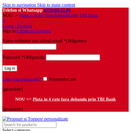
Skip to navigation
Skip to main content
Telefon si Whatsapp
0726.88.22.86
NOU ->
Plata in 4 rate fara dobanda prin TBI Bank
0
Login / Register
Sign in
Create an Account
Nume utilizator sau adresă email
*
Obligatoriu
Password
*
Obligatoriu
Log in
Lost your password?
Remember me
[gtranslate]
NOU =>
Plata in 4 rate fara dobanda prin TBI Bank
[gtranslate]
Select category