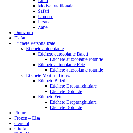
Luna
Motive traditionale
Safari
Unicorn
Ursulet
Zane
Dinozauri
Elefant
Etichete Personalizate
Etichete autocolante
Etichete autocolante Baieti
Etichete autocolante rotunde
Etichete autocolante Fete
Etichete autocolante rotunde
Etichete Marturii Botez
Etichete Baieti
Etichete Dreptunghiulare
Etichete Rotunde
Etichete Fete
Etichete Dreptunghiulare
Etichete Rotunde
Fluturi
Frozen – Elsa
General
Girafa