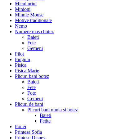
Micul print
Minioni
Minnie Mouse
Motive traditionale
Nemo
Numere masa botez
Baieti
Fete
Gemeni
Pilot
Pinguin
Pisica
Pisica Marie
Plicuri bani botez
Baieti
Fete
Foto
Gemeni
Plicuri de bani
Plicuri bani nunta si botez
Baieti
Fetite
Ponei
Printesa Sofia
Printese Disney