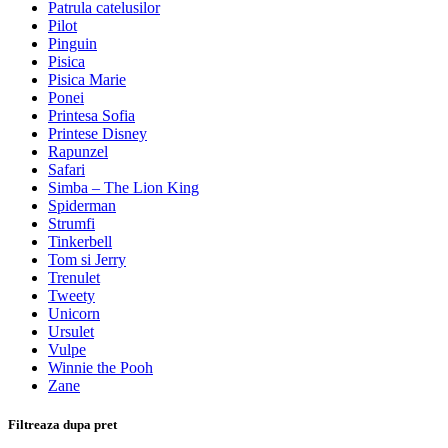
Patrula catelusilor
Pilot
Pinguin
Pisica
Pisica Marie
Ponei
Printesa Sofia
Printese Disney
Rapunzel
Safari
Simba – The Lion King
Spiderman
Strumfi
Tinkerbell
Tom si Jerry
Trenulet
Tweety
Unicorn
Ursulet
Vulpe
Winnie the Pooh
Zane
Filtreaza dupa pret