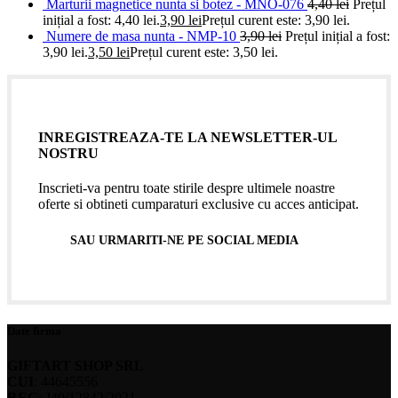
Marturii magnetice nunta si botez - MNO-076
4,40
lei
Prețul
inițial a fost: 4,40 lei.
3,90
lei
Prețul curent este: 3,90 lei.
Numere de masa nunta - NMP-10
3,90
lei
Prețul inițial a fost:
3,90 lei.
3,50
lei
Prețul curent este: 3,50 lei.
INREGISTREAZA-TE LA NEWSLETTER-UL
NOSTRU
Inscrieti-va pentru toate stirile despre ultimele noastre
oferte si obtineti cumparaturi exclusive cu acces anticipat.
SAU URMARITI-NE PE SOCIAL MEDIA
Date firma
GIFTART SHOP SRL
CUI
: 44645556
REG
: J40/12842/2021