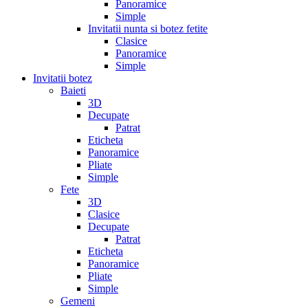
Panoramice
Simple
Invitatii nunta si botez fetite
Clasice
Panoramice
Simple
Invitatii botez
Baieti
3D
Decupate
Patrat
Eticheta
Panoramice
Pliate
Simple
Fete
3D
Clasice
Decupate
Patrat
Eticheta
Panoramice
Pliate
Simple
Gemeni