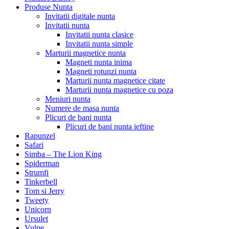
Produse Nunta
Invitatii digitale nunta
Invitatii nunta
Invitatii nunta clasice
Invitatii nunta simple
Marturii magnetice nunta
Magneti nunta inima
Magneti rotunzi nunta
Marturii nunta magnetice citate
Marturii nunta magnetice cu poza
Meniuri nunta
Numere de masa nunta
Plicuri de bani nunta
Plicuri de bani nunta ieftine
Rapunzel
Safari
Simba – The Lion King
Spiderman
Strumfi
Tinkerbell
Tom si Jerry
Tweety
Unicorn
Ursulet
Vulpe