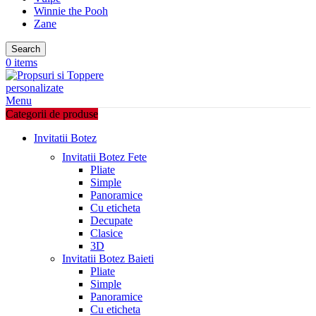
Winnie the Pooh
Zane
Search
0
items
Menu
Categorii de produse
Invitatii Botez
Invitatii Botez Fete
Pliate
Simple
Panoramice
Cu eticheta
Decupate
Clasice
3D
Invitatii Botez Baieti
Pliate
Simple
Panoramice
Cu eticheta