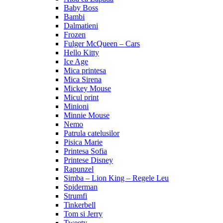
Baby Boss
Bambi
Dalmatieni
Frozen
Fulger McQueen – Cars
Hello Kitty
Ice Age
Mica printesa
Mica Sirena
Mickey Mouse
Micul print
Minioni
Minnie Mouse
Nemo
Patrula catelusilor
Pisica Marie
Printesa Sofia
Printese Disney
Rapunzel
Simba – Lion King – Regele Leu
Spiderman
Strumfi
Tinkerbell
Tom si Jerry
Tweety