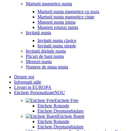
Marturii magnetice nunta
Marturii nunta magnetice cu poza
Marturii nunta magnetice citate
Magneti nunta inima
Magneti rotunzi nunta
Invitatii nunta
Invitatii nunta clasice
Invitatii nunta simple
Invitatii digitale nunta
Plicuri de bani nunta
Meniuri nunta
Numere de masa nunta
Despre noi
Informatii utile
Livrari in EUROPA
Etichete Personalizate
NOU
Etichete Fete
Etichete Rotunde
Etichete Dreptunghiulare
Etichete Baieti
Etichete Rotunde
Etichete Dreptunghiulare