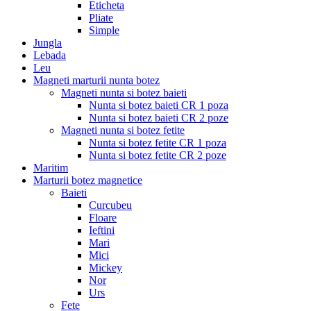
Eticheta
Pliate
Simple
Jungla
Lebada
Leu
Magneti marturii nunta botez
Magneti nunta si botez baieti
Nunta si botez baieti CR 1 poza
Nunta si botez baieti CR 2 poze
Magneti nunta si botez fetite
Nunta si botez fetite CR 1 poza
Nunta si botez fetite CR 2 poze
Maritim
Marturii botez magnetice
Baieti
Curcubeu
Floare
Ieftini
Mari
Mici
Mickey
Nor
Urs
Fete