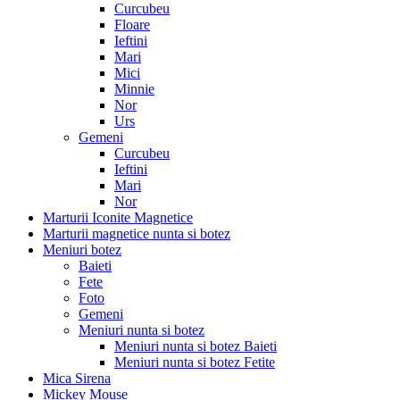
Curcubeu
Floare
Ieftini
Mari
Mici
Minnie
Nor
Urs
Gemeni
Curcubeu
Ieftini
Mari
Nor
Marturii Iconite Magnetice
Marturii magnetice nunta si botez
Meniuri botez
Baieti
Fete
Foto
Gemeni
Meniuri nunta si botez
Meniuri nunta si botez Baieti
Meniuri nunta si botez Fetite
Mica Sirena
Mickey Mouse