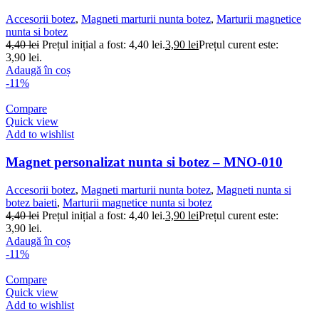
Accesorii botez
,
Magneti marturii nunta botez
,
Marturii magnetice
nunta si botez
4,40
lei
Prețul inițial a fost: 4,40 lei.
3,90
lei
Prețul curent este:
3,90 lei.
Adaugă în coș
-11%
Compare
Quick view
Add to wishlist
Magnet personalizat nunta si botez – MNO-010
Accesorii botez
,
Magneti marturii nunta botez
,
Magneti nunta si
botez baieti
,
Marturii magnetice nunta si botez
4,40
lei
Prețul inițial a fost: 4,40 lei.
3,90
lei
Prețul curent este:
3,90 lei.
Adaugă în coș
-11%
Compare
Quick view
Add to wishlist