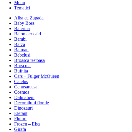
Menu
Tematici
Alba ca Zapada
Baby Boss
Balerina
Balon aer cald
Bambi
Barza
Batman
Bebelusi
Broasca testoasa
Broscuta
Bufnita
Cars – Fulger McQueen
Catelus
Cenusareasa
Cosmos
Dalmatieni
Decoratiuni florale
Dinozauri
Elefant
Fluturi
Frozen – Elsa
Girafa