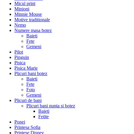
Micul print
Minioni
Minnie Mouse
Motive traditionale
Nemo
Numere masa botez
Baieti
Fete
Gemeni
Pilot
Pinguin
Pisica
Pisica Marie
Plicuri bani botez
Baieti
Fete
Foto
Gemeni
Plicuri de bani
Plicuri bani nunta si botez
Baieti
Fetite
Ponei
Printesa Sofia
Printese Disney