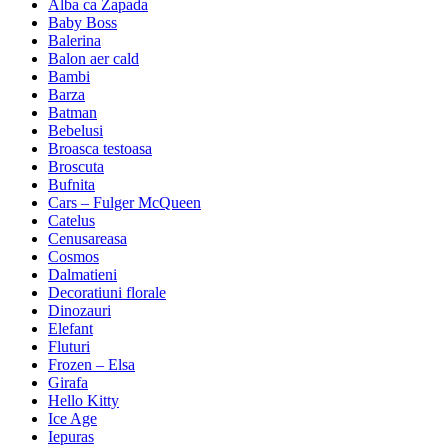
Alba ca Zapada
Baby Boss
Balerina
Balon aer cald
Bambi
Barza
Batman
Bebelusi
Broasca testoasa
Broscuta
Bufnita
Cars – Fulger McQueen
Catelus
Cenusareasa
Cosmos
Dalmatieni
Decoratiuni florale
Dinozauri
Elefant
Fluturi
Frozen – Elsa
Girafa
Hello Kitty
Ice Age
Iepuras