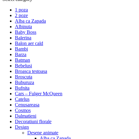
1 poza
2 poze
Alba ca Zapada
Albinuta
Baby Boss
Balerina
Balon aer cald
Bambi
Barza
Batman
Bebelusi
Broasca testoasa
Broscuta
Buburuza
Bufnita
Cars – Fulger McQueen
Catelus
Cenusareasa
Cosmos
Dalmatieni
Decoratiuni florale
Design
Desene animate
Alba ca Zapada