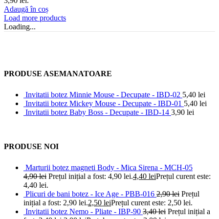
3,90 lei.
Adaugă în coș
Load more products
Loading...
PRODUSE ASEMANATOARE
Invitatii botez Minnie Mouse - Decupate - IBD-02
5,40
lei
Invitatii botez Mickey Mouse - Decupate - IBD-01
5,40
lei
Invitatii botez Baby Boss - Decupate - IBD-14
3,90
lei
PRODUSE NOI
Marturii botez magneti Body - Mica Sirena - MCH-05
4,90
lei
Prețul inițial a fost: 4,90 lei.
4,40
lei
Prețul curent este:
4,40 lei.
Plicuri de bani botez - Ice Age - PBB-016
2,90
lei
Prețul
inițial a fost: 2,90 lei.
2,50
lei
Prețul curent este: 2,50 lei.
Invitatii botez Nemo - Pliate - IBP-90
3,40
lei
Prețul inițial a