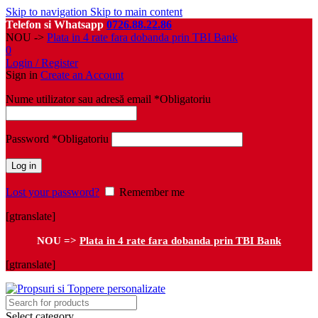
Skip to navigation
Skip to main content
Telefon si Whatsapp
0726.88.22.86
NOU ->
Plata in 4 rate fara dobanda prin TBI Bank
0
Login / Register
Sign in
Create an Account
Nume utilizator sau adresă email
*
Obligatoriu
Password
*
Obligatoriu
Log in
Lost your password?
Remember me
[gtranslate]
NOU =>
Plata in 4 rate fara dobanda prin TBI Bank
[gtranslate]
Select category