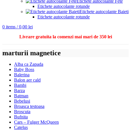
Etichete autocolante Fete
Etichete autocolante rotunde
Etichete autocolante Baieti
Etichete autocolante rotunde
0
items
/
0,00
lei
Livrare gratuita la comenzi mai mari de 350 lei
marturii magnetice
Alba ca Zapada
Baby Boss
Balerina
Balon aer cald
Bambi
Barza
Batman
Bebelusi
Broasca testoasa
Broscuta
Bufnita
Cars – Fulger McQueen
Catelus