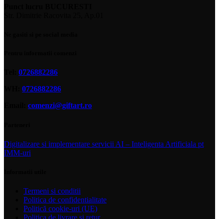
Punct lucru BUCURESTI
Str. Dimitrie Racovita 25, Ap.01
Ne gasiti si pe social media
Pentru informatii comenzi
Tel:
0726882286
WH:
0726882286
Email:
comenzi@giftart.ro
Parteneri
Digitalizare si implementare servicii AI – Inteligenta Artificiala pt
IMM-uri
Informatii utile
Termeni si conditii
Politica de confidentialitate
Politică cookie-uri (UE)
Politica de livrare si retur