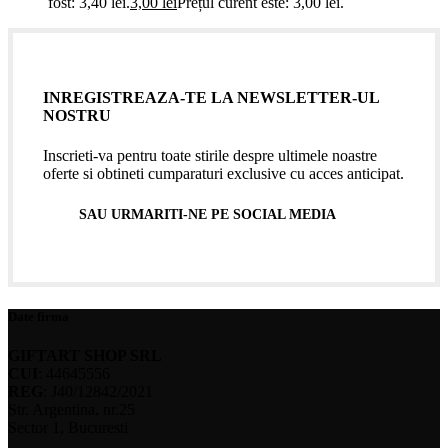
fost: 3,40 lei.
3,00
lei
Prețul curent este: 3,00 lei.
INREGISTREAZA-TE LA NEWSLETTER-UL
NOSTRU
Inscrieti-va pentru toate stirile despre ultimele noastre
oferte si obtineti cumparaturi exclusive cu acces anticipat.
SAU URMARITI-NE PE SOCIAL MEDIA
Date firma
GIFTART SHOP SRL
CUI
: 44645556
REG
: J40/12842/2021
Str. Argentina, nr.25
Sector 1, Bucuresti