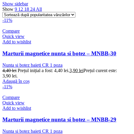
Show sidebar
Show
9
12
18
24
All
-11%
Compare
Quick view
Add to wishlist
Marturii magnetice nunta si botez – MNBB-30
Nunta si botez baieti CR 1 poza
4,40
lei
Prețul inițial a fost: 4,40 lei.
3,90
lei
Prețul curent este:
3,90 lei.
Adaugă în coș
-11%
Compare
Quick view
Add to wishlist
Marturii magnetice nunta si botez – MNBB-29
Nunta si botez baieti CR 1 poza