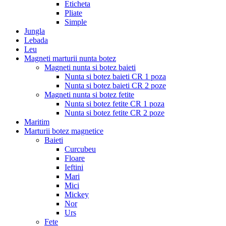
Eticheta
Pliate
Simple
Jungla
Lebada
Leu
Magneti marturii nunta botez
Magneti nunta si botez baieti
Nunta si botez baieti CR 1 poza
Nunta si botez baieti CR 2 poze
Magneti nunta si botez fetite
Nunta si botez fetite CR 1 poza
Nunta si botez fetite CR 2 poze
Maritim
Marturii botez magnetice
Baieti
Curcubeu
Floare
Ieftini
Mari
Mici
Mickey
Nor
Urs
Fete