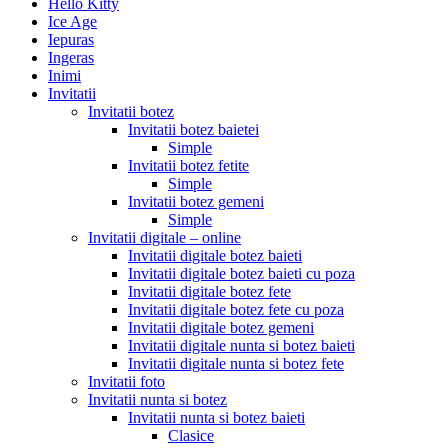
Hello Kitty
Ice Age
Iepuras
Ingeras
Inimi
Invitatii
Invitatii botez
Invitatii botez baietei
Simple
Invitatii botez fetite
Simple
Invitatii botez gemeni
Simple
Invitatii digitale – online
Invitatii digitale botez baieti
Invitatii digitale botez baieti cu poza
Invitatii digitale botez fete
Invitatii digitale botez fete cu poza
Invitatii digitale botez gemeni
Invitatii digitale nunta si botez baieti
Invitatii digitale nunta si botez fete
Invitatii foto
Invitatii nunta si botez
Invitatii nunta si botez baieti
Clasice