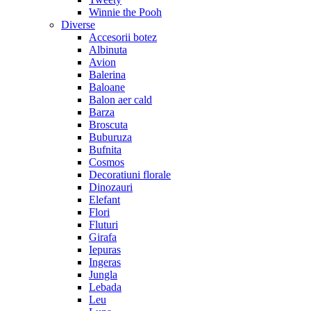
Winnie the Pooh
Diverse
Accesorii botez
Albinuta
Avion
Balerina
Baloane
Balon aer cald
Barza
Broscuta
Buburuza
Bufnita
Cosmos
Decoratiuni florale
Dinozauri
Elefant
Flori
Fluturi
Girafa
Iepuras
Ingeras
Jungla
Lebada
Leu