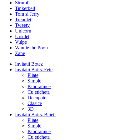
Strumfi
Tinkerbell
Tom si Jerry
Trenulet
Tweety
Unicorn
Ursulet
Vulpe
Winnie the Pooh
Zane
Invitatii Botez
Invitatii Botez Fete
Pliate
Simple
Panoramice
Cu eticheta
Decupate
Clasice
3D
Invitatii Botez Baieti
Pliate
Simple
Panoramice
Cu eticheta