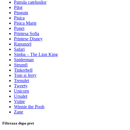
Patrula catelusilor
Pilot
Pinguin
Pisica
Pisica Marie
Ponei
Printesa Sofia
Printese Disney
Rapunzel
Safari
Simba – The Lion King
Spiderman
Strumfi
Tinkerbell
Tom si Jerry
Trenulet
Tweety
Unicorn
Ursulet
Vulpe
Winnie the Pooh
Zane
Filtreaza dupa pret