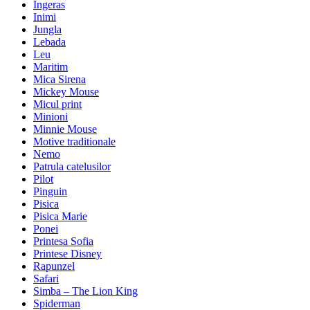
Ingeras
Inimi
Jungla
Lebada
Leu
Maritim
Mica Sirena
Mickey Mouse
Micul print
Minioni
Minnie Mouse
Motive traditionale
Nemo
Patrula catelusilor
Pilot
Pinguin
Pisica
Pisica Marie
Ponei
Printesa Sofia
Printese Disney
Rapunzel
Safari
Simba – The Lion King
Spiderman