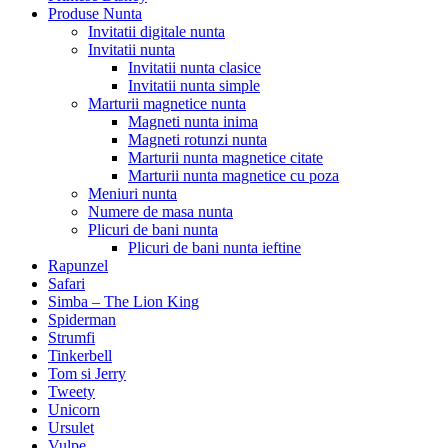
Produse Nunta
Invitatii digitale nunta
Invitatii nunta
Invitatii nunta clasice
Invitatii nunta simple
Marturii magnetice nunta
Magneti nunta inima
Magneti rotunzi nunta
Marturii nunta magnetice citate
Marturii nunta magnetice cu poza
Meniuri nunta
Numere de masa nunta
Plicuri de bani nunta
Plicuri de bani nunta ieftine
Rapunzel
Safari
Simba – The Lion King
Spiderman
Strumfi
Tinkerbell
Tom si Jerry
Tweety
Unicorn
Ursulet
Vulpe