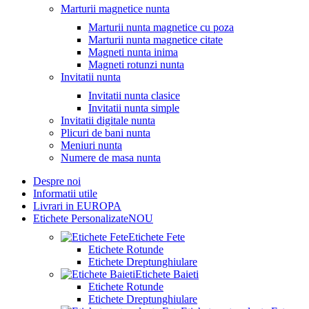
Marturii magnetice nunta
Marturii nunta magnetice cu poza
Marturii nunta magnetice citate
Magneti nunta inima
Magneti rotunzi nunta
Invitatii nunta
Invitatii nunta clasice
Invitatii nunta simple
Invitatii digitale nunta
Plicuri de bani nunta
Meniuri nunta
Numere de masa nunta
Despre noi
Informatii utile
Livrari in EUROPA
Etichete Personalizate
NOU
Etichete Fete
Etichete Rotunde
Etichete Dreptunghiulare
Etichete Baieti
Etichete Rotunde
Etichete Dreptunghiulare