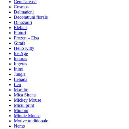
Cenusareasa
Cosmos
Dalmatieni
Decoratiuni florale
Dinozauri
Elefant
Fluturi
Frozen – Elsa
Girafa
Hello Kitty
Ice Age
Iepuras
Ingeras
Inimi
Jungla
Lebada
Leu
Maritim
Mica Sirena
Mickey Mouse
Micul print
Minioni
Minnie Mouse
Motive traditionale
Nemo