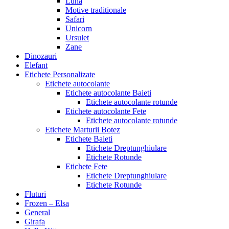
Luna
Motive traditionale
Safari
Unicorn
Ursulet
Zane
Dinozauri
Elefant
Etichete Personalizate
Etichete autocolante
Etichete autocolante Baieti
Etichete autocolante rotunde
Etichete autocolante Fete
Etichete autocolante rotunde
Etichete Marturii Botez
Etichete Baieti
Etichete Dreptunghiulare
Etichete Rotunde
Etichete Fete
Etichete Dreptunghiulare
Etichete Rotunde
Fluturi
Frozen – Elsa
General
Girafa