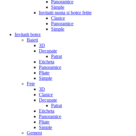
Panoramice
Simple
Invitatii nunta si botez fetite
Clasice
Panoramice
Simple
Invitatii botez
Baieti
3D
Decupate
Patrat
Eticheta
Panoramice
Pliate
Simple
Fete
3D
Clasice
Decupate
Patrat
Eticheta
Panoramice
Pliate
Simple
Gemeni