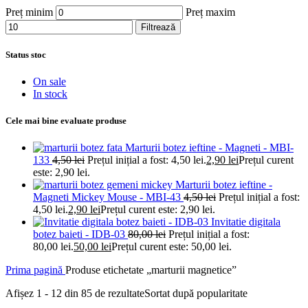
Preț minim
Preț maxim
Filtrează
Status stoc
On sale
In stock
Cele mai bine evaluate produse
Marturii botez ieftine - Magneti - MBI-
133
4,50
lei
Prețul inițial a fost: 4,50 lei.
2,90
lei
Prețul curent
este: 2,90 lei.
Marturii botez ieftine -
Magneti Mickey Mouse - MBI-43
4,50
lei
Prețul inițial a fost:
4,50 lei.
2,90
lei
Prețul curent este: 2,90 lei.
Invitatie digitala
botez baieti - IDB-03
80,00
lei
Prețul inițial a fost:
80,00 lei.
50,00
lei
Prețul curent este: 50,00 lei.
Prima pagină
Produse etichetate „marturii magnetice”
Afișez 1 - 12 din 85 de rezultate
Sortat după popularitate