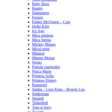
Baby Boss
Bambi
Dalmatieni
Frozen
Fulger McQueen – Cars
Hello Kitty
Ice Age
Mica printesa
Mica Sirena
Mickey Mouse
Micul print
Minioni
Minnie Mouse
Nemo
Patrula catelusilor
Pisica Marie
Printesa Sofia
Printese Disney
Rapunzel
Simba – Lion King – Regele Leu
Spiderman
Strumfi
Tinkerbell
Tom si Jerry
Tweety