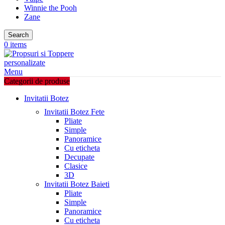
Winnie the Pooh
Zane
Search
0
items
Menu
Categorii de produse
Invitatii Botez
Invitatii Botez Fete
Pliate
Simple
Panoramice
Cu eticheta
Decupate
Clasice
3D
Invitatii Botez Baieti
Pliate
Simple
Panoramice
Cu eticheta