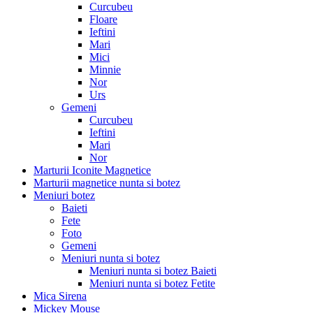
Curcubeu
Floare
Ieftini
Mari
Mici
Minnie
Nor
Urs
Gemeni
Curcubeu
Ieftini
Mari
Nor
Marturii Iconite Magnetice
Marturii magnetice nunta si botez
Meniuri botez
Baieti
Fete
Foto
Gemeni
Meniuri nunta si botez
Meniuri nunta si botez Baieti
Meniuri nunta si botez Fetite
Mica Sirena
Mickey Mouse