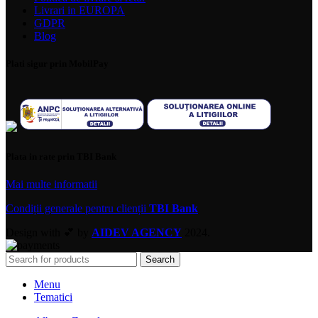
Livrari in EUROPA
GDPR
Blog
Plati sigur prin MobilPay
Plata in rate prin TBI Bank
Mai multe informatii
Condiții generale pentru clienții
TBI Bank
Design with 💕 by
AIDEV AGENCY
2024.
Search
Menu
Tematici