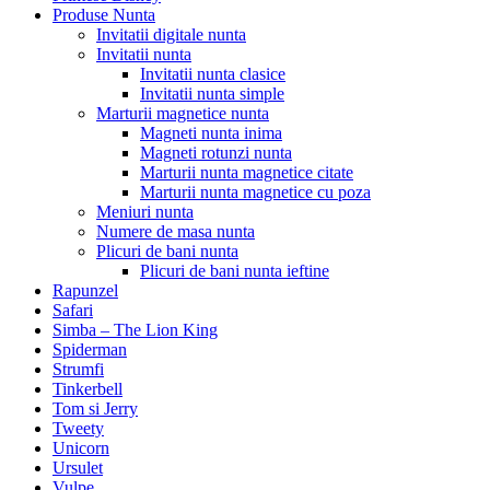
Produse Nunta
Invitatii digitale nunta
Invitatii nunta
Invitatii nunta clasice
Invitatii nunta simple
Marturii magnetice nunta
Magneti nunta inima
Magneti rotunzi nunta
Marturii nunta magnetice citate
Marturii nunta magnetice cu poza
Meniuri nunta
Numere de masa nunta
Plicuri de bani nunta
Plicuri de bani nunta ieftine
Rapunzel
Safari
Simba – The Lion King
Spiderman
Strumfi
Tinkerbell
Tom si Jerry
Tweety
Unicorn
Ursulet
Vulpe