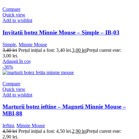
Compare
Quick view
Add to wishlist
Invitatii botez Minnie Mouse – Simple – IB-03
Simple
,
Minnie Mouse
3,40
lei
Prețul inițial a fost: 3,40 lei.
3,00
lei
Prețul curent este:
3,00 lei.
Adaugă în coș
-36%
Compare
Quick view
Add to wishlist
Marturii botez ieftine – Magneti Minnie Mouse –
MBI-88
Ieftini
,
Minnie Mouse
4,50
lei
Prețul inițial a fost: 4,50 lei.
2,90
lei
Prețul curent este:
2,90 lei.