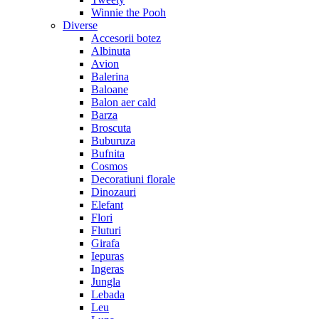
Winnie the Pooh
Diverse
Accesorii botez
Albinuta
Avion
Balerina
Baloane
Balon aer cald
Barza
Broscuta
Buburuza
Bufnita
Cosmos
Decoratiuni florale
Dinozauri
Elefant
Flori
Fluturi
Girafa
Iepuras
Ingeras
Jungla
Lebada
Leu