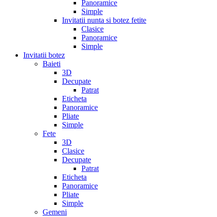
Panoramice
Simple
Invitatii nunta si botez fetite
Clasice
Panoramice
Simple
Invitatii botez
Baieti
3D
Decupate
Patrat
Eticheta
Panoramice
Pliate
Simple
Fete
3D
Clasice
Decupate
Patrat
Eticheta
Panoramice
Pliate
Simple
Gemeni