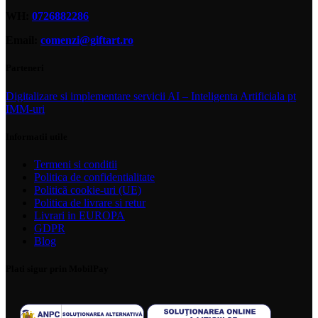
WH:
0726882286
Email:
comenzi@giftart.ro
Parteneri
Digitalizare si implementare servicii AI – Inteligenta Artificiala pt
IMM-uri
Informatii utile
Termeni si conditii
Politica de confidentialitate
Politică cookie-uri (UE)
Politica de livrare si retur
Livrari in EUROPA
GDPR
Blog
Plati sigur prin MobilPay