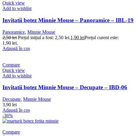
Quick view
Add to wishlist
Invitatii botez Minnie Mouse – Panoramice – IBL-19
Panoramice
,
Minnie Mouse
2,50
lei
Prețul inițial a fost: 2,50 lei.
1,90
lei
Prețul curent este:
1,90 lei.
Adaugă în coș
Compare
Quick view
Add to wishlist
Invitatii botez Minnie Mouse – Decupate – IBD-06
Decupate
,
Minnie Mouse
3,90
lei
Adaugă în coș
-36%
Compare