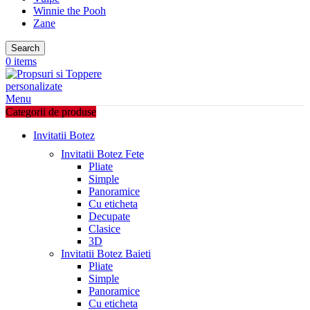
Winnie the Pooh
Zane
Search
0
items
Menu
Categorii de produse
Invitatii Botez
Invitatii Botez Fete
Pliate
Simple
Panoramice
Cu eticheta
Decupate
Clasice
3D
Invitatii Botez Baieti
Pliate
Simple
Panoramice
Cu eticheta