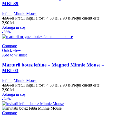
MBI-89
Ieftini
,
Minnie Mouse
4,50
lei
Prețul inițial a fost: 4,50 lei.
2,90
lei
Prețul curent este:
2,90 lei.
Adaugă în coș
-36%
Compare
Quick view
Add to wishlist
Marturii botez ieftine – Magneti Minnie Mouse –
MBI-03
Ieftini
,
Minnie Mouse
4,50
lei
Prețul inițial a fost: 4,50 lei.
2,90
lei
Prețul curent este:
2,90 lei.
Adaugă în coș
-24%
Compare