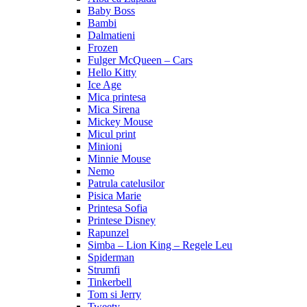
Baby Boss
Bambi
Dalmatieni
Frozen
Fulger McQueen – Cars
Hello Kitty
Ice Age
Mica printesa
Mica Sirena
Mickey Mouse
Micul print
Minioni
Minnie Mouse
Nemo
Patrula catelusilor
Pisica Marie
Printesa Sofia
Printese Disney
Rapunzel
Simba – Lion King – Regele Leu
Spiderman
Strumfi
Tinkerbell
Tom si Jerry
Tweety