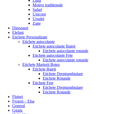
Luna
Motive traditionale
Safari
Unicorn
Ursulet
Zane
Dinozauri
Elefant
Etichete Personalizate
Etichete autocolante
Etichete autocolante Baieti
Etichete autocolante rotunde
Etichete autocolante Fete
Etichete autocolante rotunde
Etichete Marturii Botez
Etichete Baieti
Etichete Dreptunghiulare
Etichete Rotunde
Etichete Fete
Etichete Dreptunghiulare
Etichete Rotunde
Fluturi
Frozen – Elsa
General
Girafa