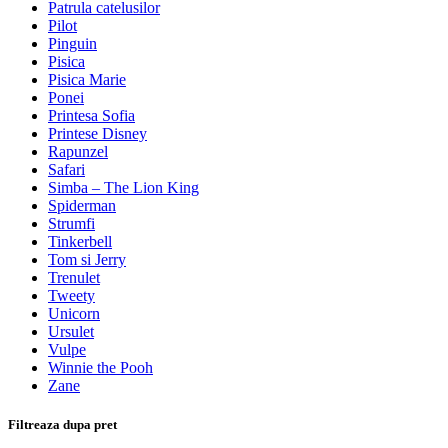
Patrula catelusilor
Pilot
Pinguin
Pisica
Pisica Marie
Ponei
Printesa Sofia
Printese Disney
Rapunzel
Safari
Simba – The Lion King
Spiderman
Strumfi
Tinkerbell
Tom si Jerry
Trenulet
Tweety
Unicorn
Ursulet
Vulpe
Winnie the Pooh
Zane
Filtreaza dupa pret