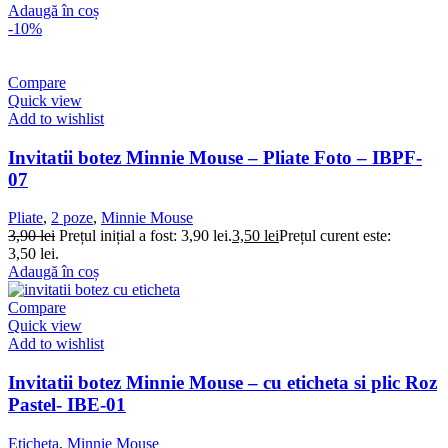
Adaugă în coș
-10%
Compare
Quick view
Add to wishlist
Invitatii botez Minnie Mouse – Pliate Foto – IBPF-
07
Pliate
,
2 poze
,
Minnie Mouse
3,90
lei
Prețul inițial a fost: 3,90 lei.
3,50
lei
Prețul curent este:
3,50 lei.
Adaugă în coș
Compare
Quick view
Add to wishlist
Invitatii botez Minnie Mouse – cu eticheta si plic Roz
Pastel- IBE-01
Eticheta
,
Minnie Mouse