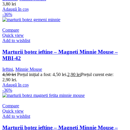
3,80
lei
Adaugă în coș
-36%
Compare
Quick view
Add to wishlist
Marturii botez ieftine – Magneti Minnie Mouse –
MBI-42
Ieftini
,
Minnie Mouse
4,50
lei
Prețul inițial a fost: 4,50 lei.
2,90
lei
Prețul curent este:
2,90 lei.
Adaugă în coș
-36%
Compare
Quick view
Add to wishlist
Marturii botez ieftine – Magneti Minnie Mouse –