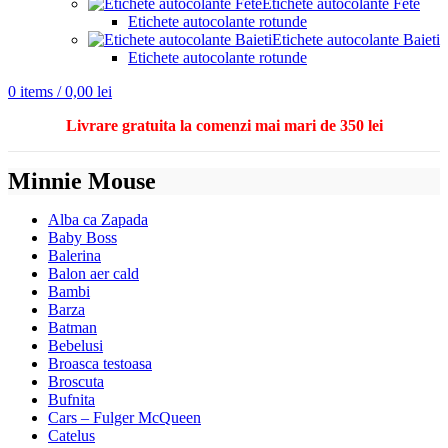
Etichete autocolante Fete
Etichete autocolante rotunde
Etichete autocolante Baieti
Etichete autocolante rotunde
0
items
/
0,00
lei
Livrare gratuita la comenzi mai mari de 350 lei
Minnie Mouse
Alba ca Zapada
Baby Boss
Balerina
Balon aer cald
Bambi
Barza
Batman
Bebelusi
Broasca testoasa
Broscuta
Bufnita
Cars – Fulger McQueen
Catelus