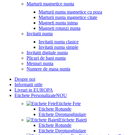
Marturii magnetice nunta
Marturii nunta magnetice cu poza
Marturii nunta magnetice citate
Magneti nunta inima
Magneti rotunzi nunta
Invitatii nunta
Invitatii nunta clasice
Invitatii nunta simple
Invitatii digitale nunta
Plicuri de bani nunta
Meniuri nunta
Numere de masa nunta
Despre noi
Informatii utile
Livrari in EUROPA
Etichete Personalizate
NOU
Etichete Fete
Etichete Rotunde
Etichete Dreptunghiulare
Etichete Baieti
Etichete Rotunde
Etichete Dreptunghiulare