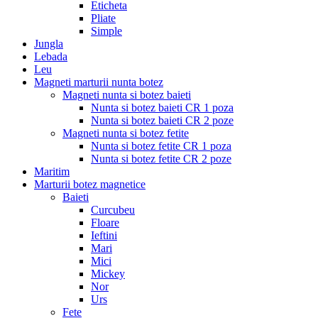
Eticheta
Pliate
Simple
Jungla
Lebada
Leu
Magneti marturii nunta botez
Magneti nunta si botez baieti
Nunta si botez baieti CR 1 poza
Nunta si botez baieti CR 2 poze
Magneti nunta si botez fetite
Nunta si botez fetite CR 1 poza
Nunta si botez fetite CR 2 poze
Maritim
Marturii botez magnetice
Baieti
Curcubeu
Floare
Ieftini
Mari
Mici
Mickey
Nor
Urs
Fete