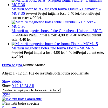
Marturii botez baiat - Magneti forma Fluture - Dalmatieni -
MCF-36
5,40
lei
Prețul inițial a fost: 5,40 lei.
4,90
lei
Prețul
curent este: 4,90 lei.
Marturii magnetice botez fetite Curcubeu - Unicorn - MCC-
36
4,90
lei
Prețul inițial a fost: 4,90 lei.
4,40
lei
Prețul curent
este: 4,40 lei.
Marturii magnetice botez fete forma Floare - MCM-15
4,90
lei
Prețul inițial a fost: 4,90 lei.
4,40
lei
Prețul curent este:
4,40 lei.
Prima pagină
Minnie Mouse
Afișez 1 - 12 din 182 de rezultate
Sortat după popularitate
Show sidebar
Show
9
12
18
24
All
-22%
Compare