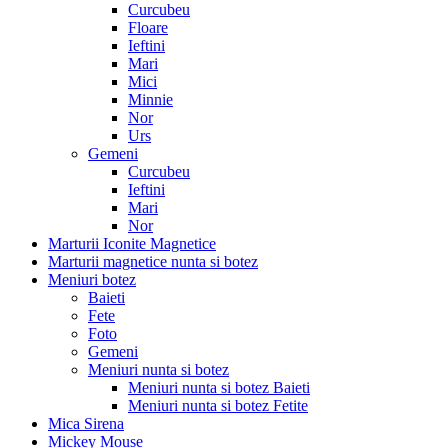
Curcubeu
Floare
Ieftini
Mari
Mici
Minnie
Nor
Urs
Gemeni
Curcubeu
Ieftini
Mari
Nor
Marturii Iconite Magnetice
Marturii magnetice nunta si botez
Meniuri botez
Baieti
Fete
Foto
Gemeni
Meniuri nunta si botez
Meniuri nunta si botez Baieti
Meniuri nunta si botez Fetite
Mica Sirena
Mickey Mouse