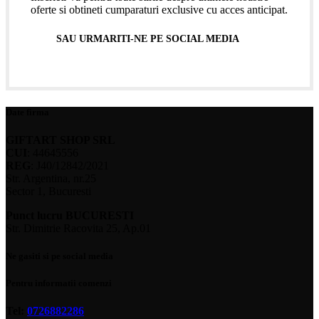
oferte si obtineti cumparaturi exclusive cu acces anticipat.
SAU URMARITI-NE PE SOCIAL MEDIA
Date firma
GIFTART SHOP SRL
CUI
: 44645556
REG
: J40/12842/2021
Str. Argentina, nr.25
Sector 1, Bucuresti
Punct lucru BUCURESTI
Str. Dimitrie Racovita 25, Ap.01
Ne gasiti si pe social media
Pentru informatii comenzi
Tel:
0726882286