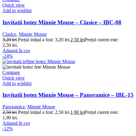
Quick view
Add to wishlist
Invitatii botez Minnie Mouse – Clasice – IBC-08
Clasice
,
Minnie Mouse
3,20
lei
Prețul inițial a fost: 3,20 lei.
2,50
lei
Prețul curent este:
2,50 lei.
Adaugă în coș
-24%
Compare
Quick view
Add to wishlist
Invitatii botez Minnie Mouse – Panoramice – IBL-15
Panoramice
,
Minnie Mouse
2,50
lei
Prețul inițial a fost: 2,50 lei.
1,90
lei
Prețul curent este:
1,90 lei.
Adaugă în coș
-12%