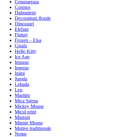
Cenusareasa
Cosmos
Dalmatieni
Decoratiuni florale
Dinozauri
Elefant
Fluturi
Frozen – Elsa
Girafa
Hello Kitty
Ice Age
Iepuras
Ingeras
Inimi
Jungla
Lebada
Leu
Maritim
Mica Sirena
Mickey Mouse
Micul print
Minioni
Minnie Mouse
Motive traditionale
Nemo