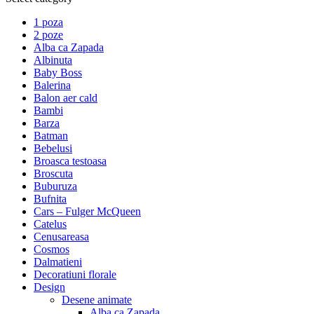
1 poza
2 poze
Alba ca Zapada
Albinuta
Baby Boss
Balerina
Balon aer cald
Bambi
Barza
Batman
Bebelusi
Broasca testoasa
Broscuta
Buburuza
Bufnita
Cars – Fulger McQueen
Catelus
Cenusareasa
Cosmos
Dalmatieni
Decoratiuni florale
Design
Desene animate
Alba ca Zapada