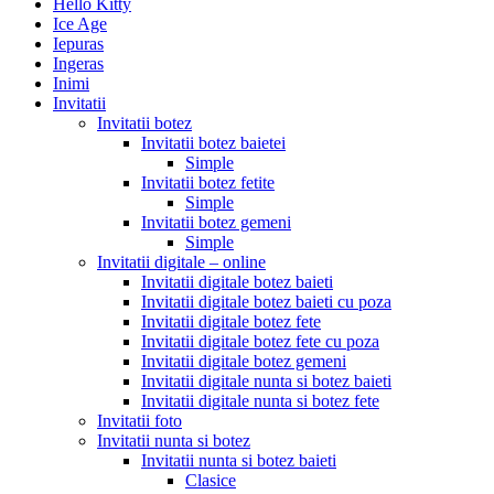
Hello Kitty
Ice Age
Iepuras
Ingeras
Inimi
Invitatii
Invitatii botez
Invitatii botez baietei
Simple
Invitatii botez fetite
Simple
Invitatii botez gemeni
Simple
Invitatii digitale – online
Invitatii digitale botez baieti
Invitatii digitale botez baieti cu poza
Invitatii digitale botez fete
Invitatii digitale botez fete cu poza
Invitatii digitale botez gemeni
Invitatii digitale nunta si botez baieti
Invitatii digitale nunta si botez fete
Invitatii foto
Invitatii nunta si botez
Invitatii nunta si botez baieti
Clasice