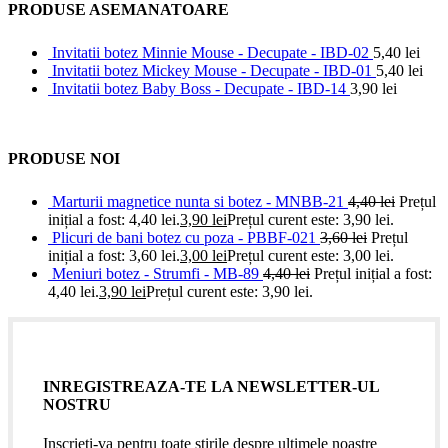
PRODUSE ASEMANATOARE
Invitatii botez Minnie Mouse - Decupate - IBD-02
5,40
lei
Invitatii botez Mickey Mouse - Decupate - IBD-01
5,40
lei
Invitatii botez Baby Boss - Decupate - IBD-14
3,90
lei
PRODUSE NOI
Marturii magnetice nunta si botez - MNBB-21
4,40
lei
Prețul
inițial a fost: 4,40 lei.
3,90
lei
Prețul curent este: 3,90 lei.
Plicuri de bani botez cu poza - PBBF-021
3,60
lei
Prețul
inițial a fost: 3,60 lei.
3,00
lei
Prețul curent este: 3,00 lei.
Meniuri botez - Strumfi - MB-89
4,40
lei
Prețul inițial a fost:
4,40 lei.
3,90
lei
Prețul curent este: 3,90 lei.
INREGISTREAZA-TE LA NEWSLETTER-UL
NOSTRU
Inscrieti-va pentru toate stirile despre ultimele noastre