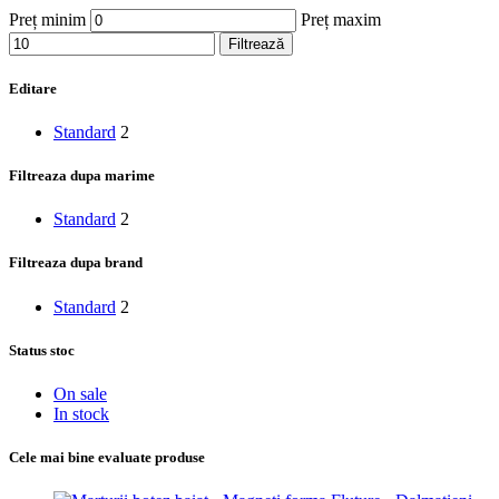
Preț minim
Preț maxim
Filtrează
Editare
Standard
2
Filtreaza dupa marime
Standard
2
Filtreaza dupa brand
Standard
2
Status stoc
On sale
In stock
Cele mai bine evaluate produse