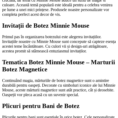
cruciala, iar tema cu Minnie Mouse aduce un suflu de magie si
culoare. Această temă populară este ideală pentru a celebra venirea
pe lume a unei mici prințese. Produsele noastre personalizate vor
completa perfect acest decor de vis.
Invitații de Botez Minnie Mouse
Primul pas în organizarea botezului este alegerea invitațiilor.
Invitațiile noastre cu Minnie Mouse sunt concepute să capteze esența
acestei teme încântătoare. Cu culori vii și design-uri atrăgătoare,
acestea promit să stârnească entuziasmul invitaților.
Tematica Botez Minnie Mouse – Marturii
Botez Magnetice
Continuând magia, mărturiile de botez magnetice sunt o amintire
durabilă pentru oaspeți. Decorate cu simboluri iconice ale lui Minnie
Mouse, aceste mărturii magnetice sunt atât practice, cât și deosebite.
Oaspeții vor pleca acasă cu un suvenir special.
Plicuri pentru Bani de Botez
Plicurile pentru bani sunt esențiale în orice botez. Cele personalizate