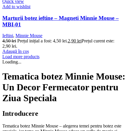
Quick view
Add to wishlist
Marturii botez ieftine – Magneti Minnie Mouse –
MBI-01
Ieftini
,
Minnie Mouse
4,50
lei
Prețul inițial a fost: 4,50 lei.
2,90
lei
Prețul curent este:
2,90 lei.
Adaugă în coș
Load more products
Loading...
Tematica botez Minnie Mouse:
Un Decor Fermecator pentru
Ziua Speciala
Introducere
Tematica botez Minnie Mouse – alegerea temei pentru botez este