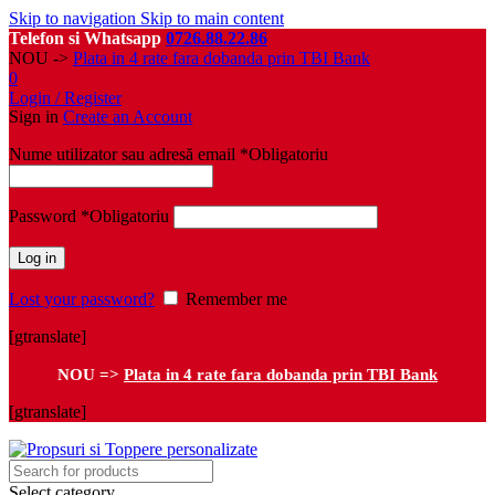
Skip to navigation
Skip to main content
Telefon si Whatsapp
0726.88.22.86
NOU ->
Plata in 4 rate fara dobanda prin TBI Bank
0
Login / Register
Sign in
Create an Account
Nume utilizator sau adresă email
*
Obligatoriu
Password
*
Obligatoriu
Log in
Lost your password?
Remember me
[gtranslate]
NOU =>
Plata in 4 rate fara dobanda prin TBI Bank
[gtranslate]
Select category