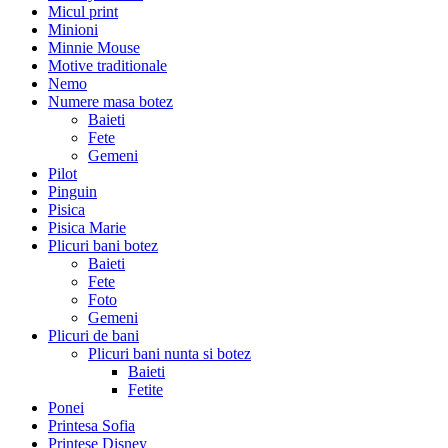
Micul print
Minioni
Minnie Mouse
Motive traditionale
Nemo
Numere masa botez
Baieti
Fete
Gemeni
Pilot
Pinguin
Pisica
Pisica Marie
Plicuri bani botez
Baieti
Fete
Foto
Gemeni
Plicuri de bani
Plicuri bani nunta si botez
Baieti
Fetite
Ponei
Printesa Sofia
Printese Disney