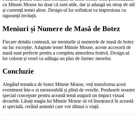
cu Minnie Mouse nu doar că sunt utile, dar și adaugă un strop de stil
și coerență temei alese. Design-ul lor sofisticat va impresiona cu
siguranță invitații.
Meniuri și Numere de Masă de Botez
Fiecare detaliu contează, iar meniurile și numerele de masă de botez
nu fac excepție. Adaptate temei Minnie Mouse, aceste accesorii de
masă sunt perfecte pentru a completa atmosfera festivă. Design-ul
lor colorat și vesel va adăuga un plus de farmec meselor.
Concluzie
Alegând tematica de botez Minnie Mouse, veți transforma acest
eveniment într-o zi memorabilă și plină de veselie. Produsele noastre
special concepute pentru această temă asigură un impact vizual
deosebit. Lăsați magia lui Minnie Mouse să vă însoțească în această
zi specială, creând amintiri care vor dăinui o viață.