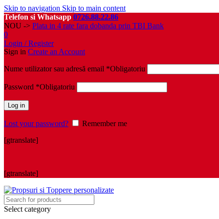
Skip to navigation
Skip to main content
Telefon si Whatsapp
0726.88.22.86
NOU ->
Plata in 4 rate fara dobanda prin TBI Bank
0
Login / Register
Sign in
Create an Account
Nume utilizator sau adresă email
*
Obligatoriu
Password
*
Obligatoriu
Log in
Lost your password?
Remember me
[gtranslate]
[gtranslate]
Select category