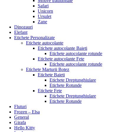
Motive traditionale
Safari
Unicorn
Ursulet
Zane
Dinozauri
Elefant
Etichete Personalizate
Etichete autocolante
Etichete autocolante Baieti
Etichete autocolante rotunde
Etichete autocolante Fete
Etichete autocolante rotunde
Etichete Marturii Botez
Etichete Baieti
Etichete Dreptunghiulare
Etichete Rotunde
Etichete Fete
Etichete Dreptunghiulare
Etichete Rotunde
Fluturi
Frozen – Elsa
General
Girafa
Hello Kitty