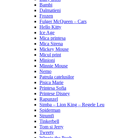
Bambi
Dalmatieni
Frozen
Fulger McQueen – Cars
Hello Kitty
Ice Age
Mica printesa
Mica Sirena
Mickey Mouse
Micul print
Minioni
Minnie Mouse
Nemo
Patrula catelusilor
Pisica Marie
Printesa Sofia
Printese Disney
Rapunzel
Simba – Lion King – Regele Leu
Spiderman
Strumfi
Tinkerbell
Tom si Jerry
Tweety
Winnie the Pooh