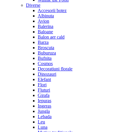
Diverse
Accesorii botez
Albinuta
Avion
Balerina
Baloane
Balon aer cald
Barza
Broscuta
Buburuza
Bufnita
Cosmos
Decoratiuni florale
Dinozauri
Elefant
Flori
Fluturi
Girafa
Iepuras
Ingeras
Jungla
Lebada
Leu
Luna