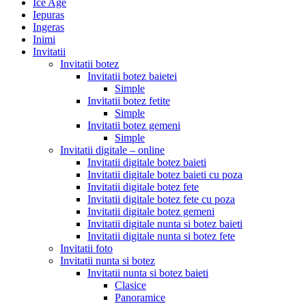
Ice Age
Iepuras
Ingeras
Inimi
Invitatii
Invitatii botez
Invitatii botez baietei
Simple
Invitatii botez fetite
Simple
Invitatii botez gemeni
Simple
Invitatii digitale – online
Invitatii digitale botez baieti
Invitatii digitale botez baieti cu poza
Invitatii digitale botez fete
Invitatii digitale botez fete cu poza
Invitatii digitale botez gemeni
Invitatii digitale nunta si botez baieti
Invitatii digitale nunta si botez fete
Invitatii foto
Invitatii nunta si botez
Invitatii nunta si botez baieti
Clasice
Panoramice