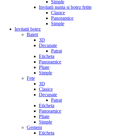
Simple
Invitatii nunta si botez fetite
Clasice
Panoramice
Simple
Invitatii botez
Baieti
3D
Decupate
Patrat
Eticheta
Panoramice
Pliate
Simple
Fete
3D
Clasice
Decupate
Patrat
Eticheta
Panoramice
Pliate
Simple
Gemeni
Eticheta