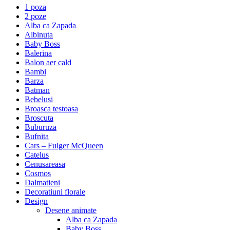
1 poza
2 poze
Alba ca Zapada
Albinuta
Baby Boss
Balerina
Balon aer cald
Bambi
Barza
Batman
Bebelusi
Broasca testoasa
Broscuta
Buburuza
Bufnita
Cars – Fulger McQueen
Catelus
Cenusareasa
Cosmos
Dalmatieni
Decoratiuni florale
Design
Desene animate
Alba ca Zapada
Baby Boss