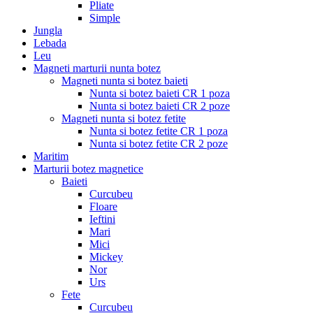
Pliate
Simple
Jungla
Lebada
Leu
Magneti marturii nunta botez
Magneti nunta si botez baieti
Nunta si botez baieti CR 1 poza
Nunta si botez baieti CR 2 poze
Magneti nunta si botez fetite
Nunta si botez fetite CR 1 poza
Nunta si botez fetite CR 2 poze
Maritim
Marturii botez magnetice
Baieti
Curcubeu
Floare
Ieftini
Mari
Mici
Mickey
Nor
Urs
Fete
Curcubeu