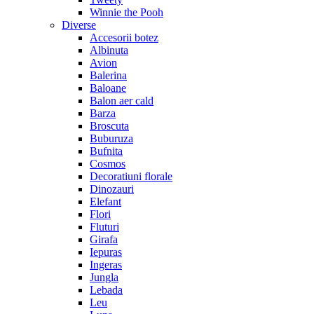
Winnie the Pooh
Diverse
Accesorii botez
Albinuta
Avion
Balerina
Baloane
Balon aer cald
Barza
Broscuta
Buburuza
Bufnita
Cosmos
Decoratiuni florale
Dinozauri
Elefant
Flori
Fluturi
Girafa
Iepuras
Ingeras
Jungla
Lebada
Leu