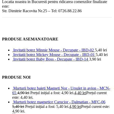
Locatia noastra in Bucuresti pentru ridicarea comenzilor finalizate
este:
Str. Dimitrie Racovita Nr.25 – Tel: 0726.88.22.86
PRODUSE ASEMANATOARE
Invitatii botez Minnie Mouse - Decupate - IBD-02
5,40
lei
Invitatii botez Mickey Mouse - Decupate - IBD-01
5,40
lei
Invitatii botez Baby Boss - Decupate - IBD-14
3,90
lei
PRODUSE NOI
Marturii botez baieti Magneti Nor - Ursulet in avion - MCN-
65
4,90
lei
Prețul inițial a fost: 4,90 lei.
4,40
lei
Prețul curent
este: 4,40 lei.
Marturii botez magnetice Carucior - Dalmatian - MFC-06
5,40
lei
Prețul inițial a fost: 5,40 lei.
4,90
lei
Prețul curent este:
4,90 lei.