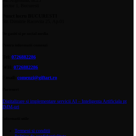
Str. Argentina, nr.25
Sector 1, Bucuresti
Punct lucru BUCURESTI
Str. Dimitrie Racovita 25, Ap.01
Ne gasiti si pe social media
Pentru informatii comenzi
Tel:
0726882286
WH:
0726882286
Email:
comenzi@giftart.ro
Parteneri
Digitalizare si implementare servicii AI – Inteligenta Artificiala pt
IMM-uri
Informatii utile
Termeni si conditii