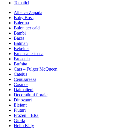
Tematici
Alba ca Zapada
Baby Boss
Balerina
Balon aer cald
Bambi
Barza
Batman
Bebelusi
Broasca testoasa
Broscuta
Bufnita
Cars – Fulger McQueen
Catelus
Cenusareasa
Cosmos
Dalmatieni
Decoratiuni florale
Dinozauri
Elefant
Fluturi
Frozen – Elsa
Girafa
Hello Kitty