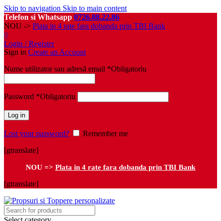
Skip to navigation
Skip to main content
Telefon si Whatsapp
0726.88.22.86
NOU ->
Plata in 4 rate fara dobanda prin TBI Bank
0
Login / Register
Sign in
Create an Account
Nume utilizator sau adresă email
*
Obligatoriu
Password
*
Obligatoriu
Log in
Lost your password?
Remember me
[gtranslate]
NOU =>
Plata in 4 rate fara dobanda prin TBI Bank
[gtranslate]
Select category