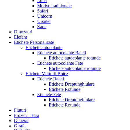
Luna
Motive traditionale
Safari
Unicorn
Ursulet
Zane
Dinozauri
Elefant
Etichete Personalizate
Etichete autocolante
Etichete autocolante Baieti
Etichete autocolante rotunde
Etichete autocolante Fete
Etichete autocolante rotunde
Etichete Marturii Botez
Etichete Baieti
Etichete Dreptunghiulare
Etichete Rotunde
Etichete Fete
Etichete Dreptunghiulare
Etichete Rotunde
Fluturi
Frozen – Elsa
General
Girafa