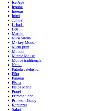
Ice Age
Iepuras
Ingeras
Inimi
Jungla
Lebada
Leu
Maritim
Mica Sirena
Mickey Mouse
Micul print
Minioni
Minnie Mouse
Motive traditionale
Nemo
Patrula catelusilor
Pilot
Pinguin
Pisica
Pisica Marie
Ponei
Printesa Sofia
Printese Disney
Rapunzel
Safari