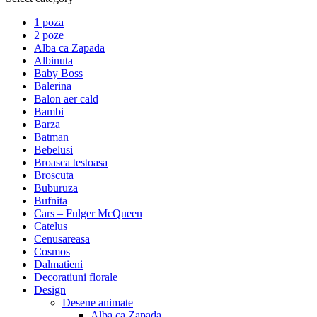
1 poza
2 poze
Alba ca Zapada
Albinuta
Baby Boss
Balerina
Balon aer cald
Bambi
Barza
Batman
Bebelusi
Broasca testoasa
Broscuta
Buburuza
Bufnita
Cars – Fulger McQueen
Catelus
Cenusareasa
Cosmos
Dalmatieni
Decoratiuni florale
Design
Desene animate
Alba ca Zapada