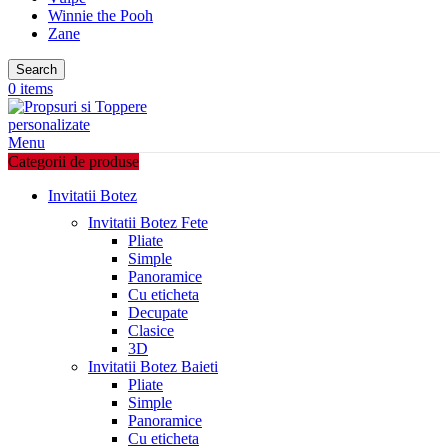
Winnie the Pooh
Zane
Search
0
items
Menu
Categorii de produse
Invitatii Botez
Invitatii Botez Fete
Pliate
Simple
Panoramice
Cu eticheta
Decupate
Clasice
3D
Invitatii Botez Baieti
Pliate
Simple
Panoramice
Cu eticheta