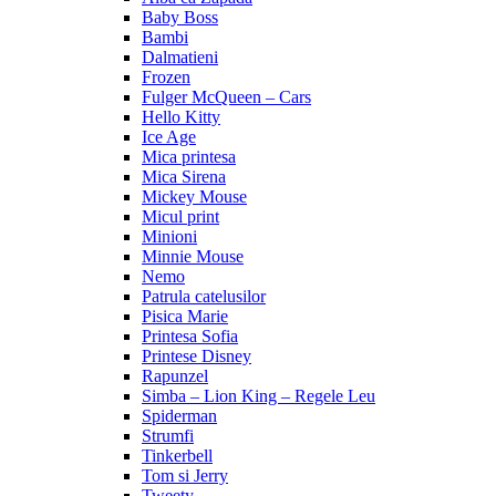
Baby Boss
Bambi
Dalmatieni
Frozen
Fulger McQueen – Cars
Hello Kitty
Ice Age
Mica printesa
Mica Sirena
Mickey Mouse
Micul print
Minioni
Minnie Mouse
Nemo
Patrula catelusilor
Pisica Marie
Printesa Sofia
Printese Disney
Rapunzel
Simba – Lion King – Regele Leu
Spiderman
Strumfi
Tinkerbell
Tom si Jerry
Tweety