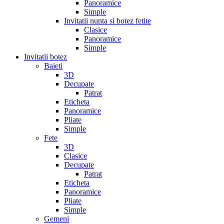
Panoramice
Simple
Invitatii nunta si botez fetite
Clasice
Panoramice
Simple
Invitatii botez
Baieti
3D
Decupate
Patrat
Eticheta
Panoramice
Pliate
Simple
Fete
3D
Clasice
Decupate
Patrat
Eticheta
Panoramice
Pliate
Simple
Gemeni