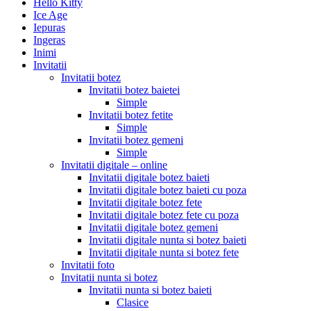
Hello Kitty
Ice Age
Iepuras
Ingeras
Inimi
Invitatii
Invitatii botez
Invitatii botez baietei
Simple
Invitatii botez fetite
Simple
Invitatii botez gemeni
Simple
Invitatii digitale – online
Invitatii digitale botez baieti
Invitatii digitale botez baieti cu poza
Invitatii digitale botez fete
Invitatii digitale botez fete cu poza
Invitatii digitale botez gemeni
Invitatii digitale nunta si botez baieti
Invitatii digitale nunta si botez fete
Invitatii foto
Invitatii nunta si botez
Invitatii nunta si botez baieti
Clasice