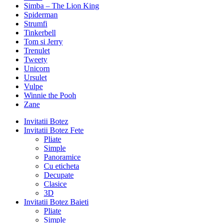
Simba – The Lion King
Spiderman
Strumfi
Tinkerbell
Tom si Jerry
Trenulet
Tweety
Unicorn
Ursulet
Vulpe
Winnie the Pooh
Zane
Invitatii Botez
Invitatii Botez Fete
Pliate
Simple
Panoramice
Cu eticheta
Decupate
Clasice
3D
Invitatii Botez Baieti
Pliate
Simple