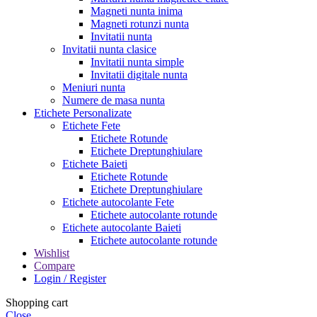
Magneti nunta inima
Magneti rotunzi nunta
Invitatii nunta
Invitatii nunta clasice
Invitatii nunta simple
Invitatii digitale nunta
Meniuri nunta
Numere de masa nunta
Etichete Personalizate
Etichete Fete
Etichete Rotunde
Etichete Dreptunghiulare
Etichete Baieti
Etichete Rotunde
Etichete Dreptunghiulare
Etichete autocolante Fete
Etichete autocolante rotunde
Etichete autocolante Baieti
Etichete autocolante rotunde
Wishlist
Compare
Login / Register
Shopping cart
Close