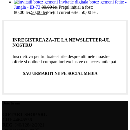
Invitatie digitala botez gemeni fetite -
Jungla - IB-73
80,00
lei
Prețul inițial a fost:
80,00 lei.
50,00
lei
Prețul curent este: 50,00 lei.
INREGISTREAZA-TE LA NEWSLETTER-UL
NOSTRU
Inscrieti-va pentru toate stirile despre ultimele noastre
oferte si obtineti cumparaturi exclusive cu acces anticipat.
SAU URMARITI-NE PE SOCIAL MEDIA
Date firma
GIFTART SHOP SRL
CUI
: 44645556
REG
: J40/12842/2021