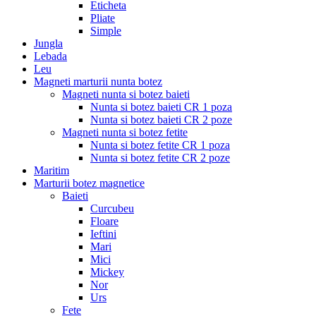
Eticheta
Pliate
Simple
Jungla
Lebada
Leu
Magneti marturii nunta botez
Magneti nunta si botez baieti
Nunta si botez baieti CR 1 poza
Nunta si botez baieti CR 2 poze
Magneti nunta si botez fetite
Nunta si botez fetite CR 1 poza
Nunta si botez fetite CR 2 poze
Maritim
Marturii botez magnetice
Baieti
Curcubeu
Floare
Ieftini
Mari
Mici
Mickey
Nor
Urs
Fete