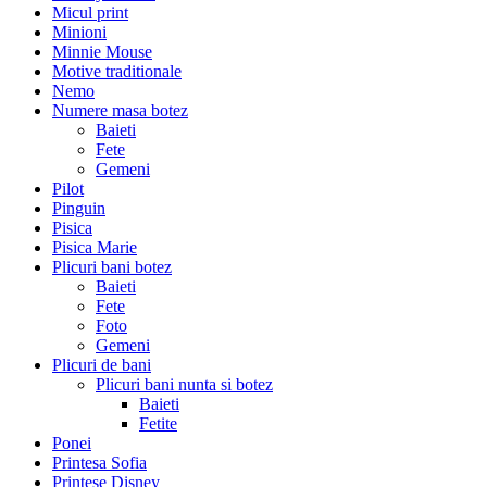
Micul print
Minioni
Minnie Mouse
Motive traditionale
Nemo
Numere masa botez
Baieti
Fete
Gemeni
Pilot
Pinguin
Pisica
Pisica Marie
Plicuri bani botez
Baieti
Fete
Foto
Gemeni
Plicuri de bani
Plicuri bani nunta si botez
Baieti
Fetite
Ponei
Printesa Sofia
Printese Disney