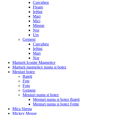
Curcubeu
Floare
Ieftini
Mari
Mici
Minnie
Nor
Urs
Gemeni
Curcubeu
Ieftini
Mari
Nor
Marturii Iconite Magnetice
Marturii magnetice nunta si botez
Meniuri botez
Baieti
Fete
Foto
Gemeni
Meniuri nunta si botez
Meniuri nunta si botez Baieti
Meniuri nunta si botez Fetite
Mica Sirena
Mickey Mouse