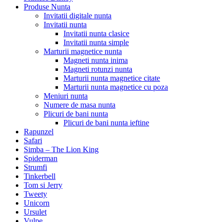
Produse Nunta
Invitatii digitale nunta
Invitatii nunta
Invitatii nunta clasice
Invitatii nunta simple
Marturii magnetice nunta
Magneti nunta inima
Magneti rotunzi nunta
Marturii nunta magnetice citate
Marturii nunta magnetice cu poza
Meniuri nunta
Numere de masa nunta
Plicuri de bani nunta
Plicuri de bani nunta ieftine
Rapunzel
Safari
Simba – The Lion King
Spiderman
Strumfi
Tinkerbell
Tom si Jerry
Tweety
Unicorn
Ursulet
Vulpe