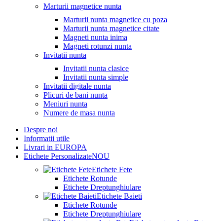
Marturii magnetice nunta
Marturii nunta magnetice cu poza
Marturii nunta magnetice citate
Magneti nunta inima
Magneti rotunzi nunta
Invitatii nunta
Invitatii nunta clasice
Invitatii nunta simple
Invitatii digitale nunta
Plicuri de bani nunta
Meniuri nunta
Numere de masa nunta
Despre noi
Informatii utile
Livrari in EUROPA
Etichete Personalizate
NOU
Etichete Fete
Etichete Rotunde
Etichete Dreptunghiulare
Etichete Baieti
Etichete Rotunde
Etichete Dreptunghiulare