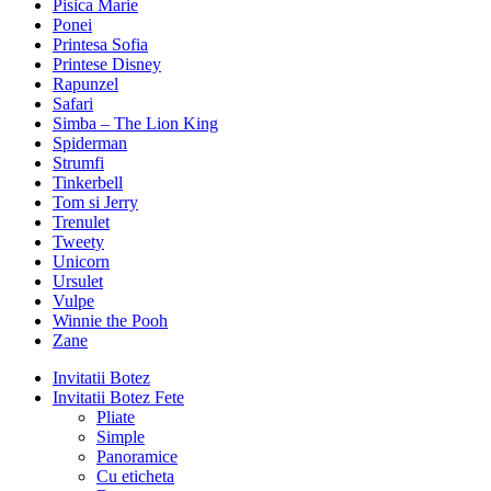
Pisica Marie
Ponei
Printesa Sofia
Printese Disney
Rapunzel
Safari
Simba – The Lion King
Spiderman
Strumfi
Tinkerbell
Tom si Jerry
Trenulet
Tweety
Unicorn
Ursulet
Vulpe
Winnie the Pooh
Zane
Invitatii Botez
Invitatii Botez Fete
Pliate
Simple
Panoramice
Cu eticheta