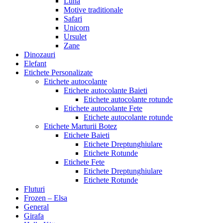
Luna
Motive traditionale
Safari
Unicorn
Ursulet
Zane
Dinozauri
Elefant
Etichete Personalizate
Etichete autocolante
Etichete autocolante Baieti
Etichete autocolante rotunde
Etichete autocolante Fete
Etichete autocolante rotunde
Etichete Marturii Botez
Etichete Baieti
Etichete Dreptunghiulare
Etichete Rotunde
Etichete Fete
Etichete Dreptunghiulare
Etichete Rotunde
Fluturi
Frozen – Elsa
General
Girafa