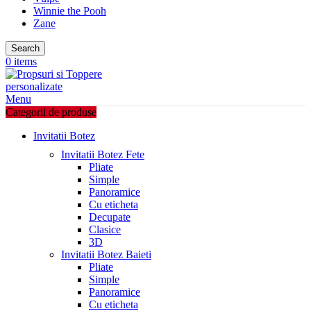
Winnie the Pooh
Zane
Search
0
items
Menu
Categorii de produse
Invitatii Botez
Invitatii Botez Fete
Pliate
Simple
Panoramice
Cu eticheta
Decupate
Clasice
3D
Invitatii Botez Baieti
Pliate
Simple
Panoramice
Cu eticheta