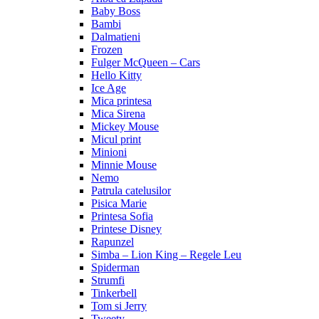
Baby Boss
Bambi
Dalmatieni
Frozen
Fulger McQueen – Cars
Hello Kitty
Ice Age
Mica printesa
Mica Sirena
Mickey Mouse
Micul print
Minioni
Minnie Mouse
Nemo
Patrula catelusilor
Pisica Marie
Printesa Sofia
Printese Disney
Rapunzel
Simba – Lion King – Regele Leu
Spiderman
Strumfi
Tinkerbell
Tom si Jerry
Tweety