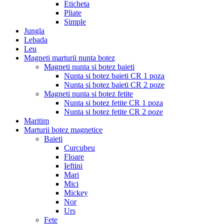
Eticheta
Pliate
Simple
Jungla
Lebada
Leu
Magneti marturii nunta botez
Magneti nunta si botez baieti
Nunta si botez baieti CR 1 poza
Nunta si botez baieti CR 2 poze
Magneti nunta si botez fetite
Nunta si botez fetite CR 1 poza
Nunta si botez fetite CR 2 poze
Maritim
Marturii botez magnetice
Baieti
Curcubeu
Floare
Ieftini
Mari
Mici
Mickey
Nor
Urs
Fete