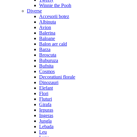
Winnie the Pooh
Diverse
Accesorii botez
Albinuta
Avion
Balerina
Baloane
Balon aer cald
Barza
Broscuta
Buburuza
Bufnita
Cosmos
Decoratiuni florale
Dinozauri
Elefant
Flori
Fluturi
Girafa
Iepuras
Ingeras
Jungla
Lebada
Leu