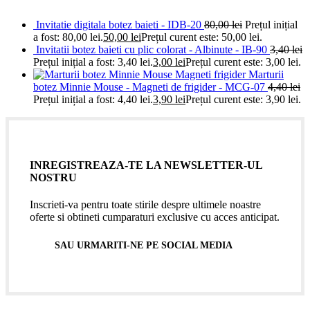
Invitatie digitala botez baieti - IDB-20
80,00
lei
Prețul inițial
a fost: 80,00 lei.
50,00
lei
Prețul curent este: 50,00 lei.
Invitatii botez baieti cu plic colorat - Albinute - IB-90
3,40
lei
Prețul inițial a fost: 3,40 lei.
3,00
lei
Prețul curent este: 3,00 lei.
Marturii
botez Minnie Mouse - Magneti de frigider - MCG-07
4,40
lei
Prețul inițial a fost: 4,40 lei.
3,90
lei
Prețul curent este: 3,90 lei.
INREGISTREAZA-TE LA NEWSLETTER-UL
NOSTRU
Inscrieti-va pentru toate stirile despre ultimele noastre
oferte si obtineti cumparaturi exclusive cu acces anticipat.
SAU URMARITI-NE PE SOCIAL MEDIA