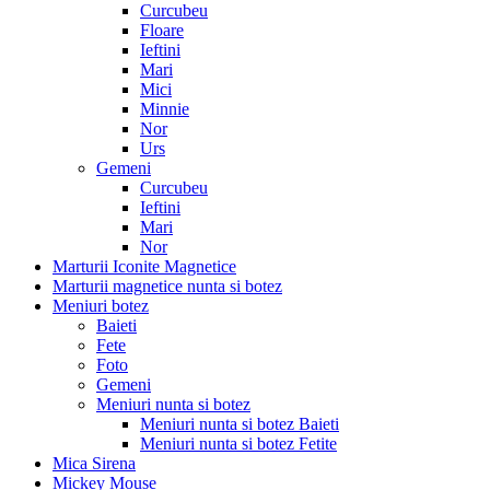
Curcubeu
Floare
Ieftini
Mari
Mici
Minnie
Nor
Urs
Gemeni
Curcubeu
Ieftini
Mari
Nor
Marturii Iconite Magnetice
Marturii magnetice nunta si botez
Meniuri botez
Baieti
Fete
Foto
Gemeni
Meniuri nunta si botez
Meniuri nunta si botez Baieti
Meniuri nunta si botez Fetite
Mica Sirena
Mickey Mouse