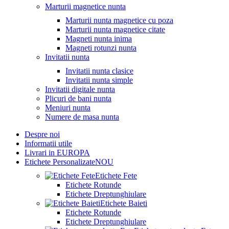
Marturii magnetice nunta
Marturii nunta magnetice cu poza
Marturii nunta magnetice citate
Magneti nunta inima
Magneti rotunzi nunta
Invitatii nunta
Invitatii nunta clasice
Invitatii nunta simple
Invitatii digitale nunta
Plicuri de bani nunta
Meniuri nunta
Numere de masa nunta
Despre noi
Informatii utile
Livrari in EUROPA
Etichete Personalizate
NOU
Etichete Fete
Etichete Rotunde
Etichete Dreptunghiulare
Etichete Baieti
Etichete Rotunde
Etichete Dreptunghiulare