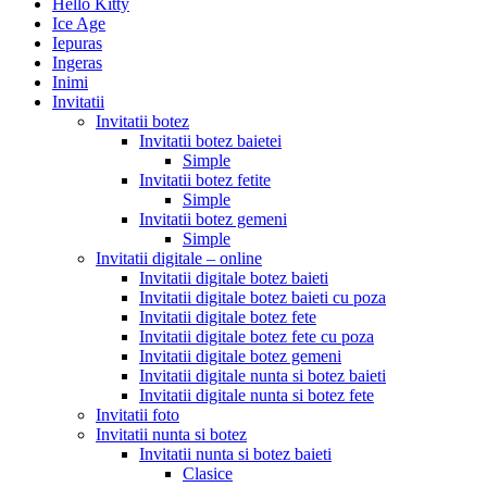
Hello Kitty
Ice Age
Iepuras
Ingeras
Inimi
Invitatii
Invitatii botez
Invitatii botez baietei
Simple
Invitatii botez fetite
Simple
Invitatii botez gemeni
Simple
Invitatii digitale – online
Invitatii digitale botez baieti
Invitatii digitale botez baieti cu poza
Invitatii digitale botez fete
Invitatii digitale botez fete cu poza
Invitatii digitale botez gemeni
Invitatii digitale nunta si botez baieti
Invitatii digitale nunta si botez fete
Invitatii foto
Invitatii nunta si botez
Invitatii nunta si botez baieti
Clasice