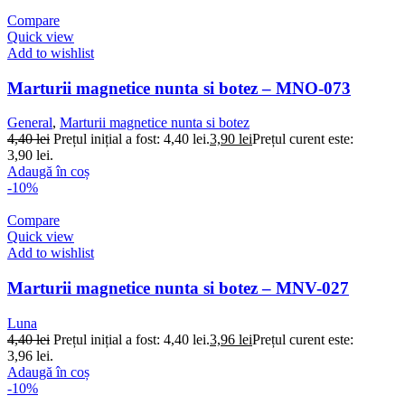
Compare
Quick view
Add to wishlist
Marturii magnetice nunta si botez – MNO-073
General
,
Marturii magnetice nunta si botez
4,40
lei
Prețul inițial a fost: 4,40 lei.
3,90
lei
Prețul curent este:
3,90 lei.
Adaugă în coș
-10%
Compare
Quick view
Add to wishlist
Marturii magnetice nunta si botez – MNV-027
Luna
4,40
lei
Prețul inițial a fost: 4,40 lei.
3,96
lei
Prețul curent este:
3,96 lei.
Adaugă în coș
-10%