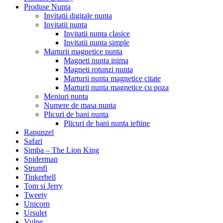
Produse Nunta
Invitatii digitale nunta
Invitatii nunta
Invitatii nunta clasice
Invitatii nunta simple
Marturii magnetice nunta
Magneti nunta inima
Magneti rotunzi nunta
Marturii nunta magnetice citate
Marturii nunta magnetice cu poza
Meniuri nunta
Numere de masa nunta
Plicuri de bani nunta
Plicuri de bani nunta ieftine
Rapunzel
Safari
Simba – The Lion King
Spiderman
Strumfi
Tinkerbell
Tom si Jerry
Tweety
Unicorn
Ursulet
Vulpe