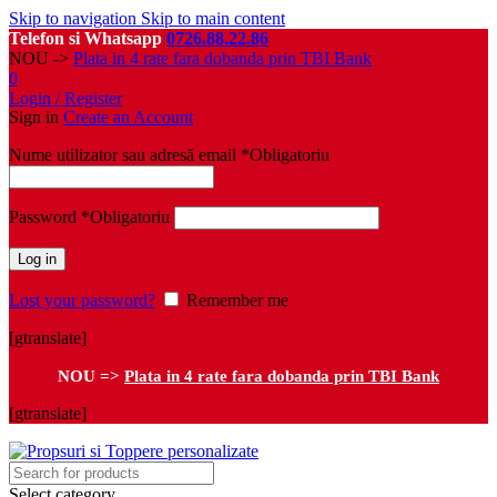
Skip to navigation
Skip to main content
Telefon si Whatsapp
0726.88.22.86
NOU ->
Plata in 4 rate fara dobanda prin TBI Bank
0
Login / Register
Sign in
Create an Account
Nume utilizator sau adresă email
*
Obligatoriu
Password
*
Obligatoriu
Log in
Lost your password?
Remember me
[gtranslate]
NOU =>
Plata in 4 rate fara dobanda prin TBI Bank
[gtranslate]
Select category