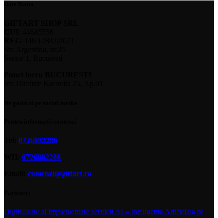
Date firma
GIFTART SHOP SRL
CUI
: 44645556
REG
: J40/12842/2021
Str. Argentina, nr.25
Sector 1, Bucuresti
Punct lucru BUCURESTI
Str. Dimitrie Racovita 25, Ap.01
Ne gasiti si pe social media
Pentru informatii comenzi
Tel:
0726882286
WH:
0726882286
Email:
comenzi@giftart.ro
Parteneri
Digitalizare si implementare servicii AI – Inteligenta Artificiala pt