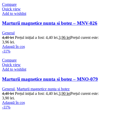
Compare
Quick view
Add to wishlist
Marturii magnetice nunta si botez – MNV-026
General
4,40
lei
Prețul inițial a fost: 4,40 lei.
3,96
lei
Prețul curent este:
3,96 lei.
Adaugă în coș
-11%
Compare
Quick view
Add to wishlist
Marturii magnetice nunta si botez – MNO-079
General
,
Marturii magnetice nunta si botez
4,40
lei
Prețul inițial a fost: 4,40 lei.
3,90
lei
Prețul curent este:
3,90 lei.
Adaugă în coș
-11%