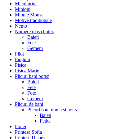
Micul print
Minioni
Minnie Mouse
Motive traditionale
Nemo
Numere masa botez
Baieti
Fete
Gemeni
Pilot
Pinguin
Pisica
Pisica Marie
Plicuri bani botez
Baieti
Fete
Foto
Gemeni
Plicuri de bani
Plicuri bani nunta si botez
Baieti
Fetite
Ponei
Printesa Sofia
Printese Disney