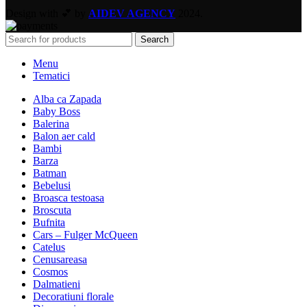
Design with 💕 by
AIDEV AGENCY
2024.
Search
Menu
Tematici
Alba ca Zapada
Baby Boss
Balerina
Balon aer cald
Bambi
Barza
Batman
Bebelusi
Broasca testoasa
Broscuta
Bufnita
Cars – Fulger McQueen
Catelus
Cenusareasa
Cosmos
Dalmatieni
Decoratiuni florale