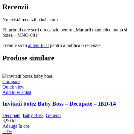
Recenzii
Nu există recenzii până acum.
Fii primul care scrii o recenzie pentru „Marturii magnetice nunta si
botez – MNO-081”
Trebuie să fii
autentificat
pentru a publica o recenzie.
Produse similare
Compare
Quick view
Add to wishlist
Invitatii botez Baby Boss – Decupate – IBD-14
Decupate
,
Baby Boss
,
General
3,90
lei
Adaugă în coș
-11%