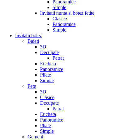
Panoramice
Simple
Invitatii nunta si botez fetite
Clasice
Panoramice
Simple
Invitatii botez
Baieti
3D
Decupate
Patrat
Eticheta
Panoramice
Pliate
Simple
Fete
3D
Clasice
Decupate
Patrat
Eticheta
Panoramice
Pliate
Simple
Gemeni