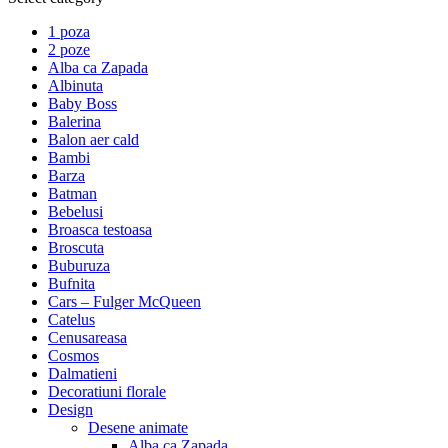
1 poza
2 poze
Alba ca Zapada
Albinuta
Baby Boss
Balerina
Balon aer cald
Bambi
Barza
Batman
Bebelusi
Broasca testoasa
Broscuta
Buburuza
Bufnita
Cars – Fulger McQueen
Catelus
Cenusareasa
Cosmos
Dalmatieni
Decoratiuni florale
Design
Desene animate
Alba ca Zapada