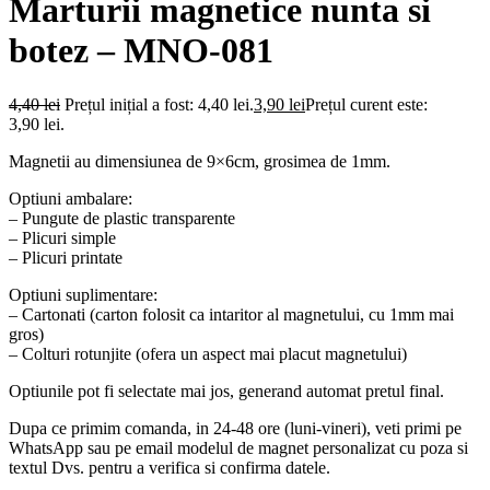
Marturii magnetice nunta si
botez – MNO-081
4,40
lei
Prețul inițial a fost: 4,40 lei.
3,90
lei
Prețul curent este:
3,90 lei.
Magnetii au dimensiunea de 9×6cm, grosimea de 1mm.
Optiuni ambalare:
– Pungute de plastic transparente
– Plicuri simple
– Plicuri printate
Optiuni suplimentare:
– Cartonati (carton folosit ca intaritor al magnetului, cu 1mm mai
gros)
– Colturi rotunjite (ofera un aspect mai placut magnetului)
Optiunile pot fi selectate mai jos, generand automat pretul final.
Dupa ce primim comanda, in 24-48 ore (luni-vineri), veti primi pe
WhatsApp sau pe email modelul de magnet personalizat cu poza si
textul Dvs. pentru a verifica si confirma datele.