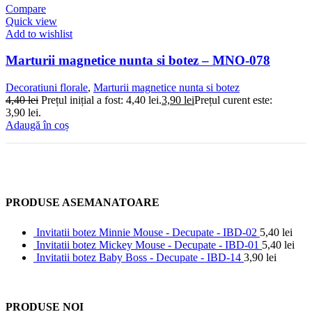
Compare
Quick view
Add to wishlist
Marturii magnetice nunta si botez – MNO-078
Decoratiuni florale
,
Marturii magnetice nunta si botez
4,40
lei
Prețul inițial a fost: 4,40 lei.
3,90
lei
Prețul curent este:
3,90 lei.
Adaugă în coș
PRODUSE ASEMANATOARE
Invitatii botez Minnie Mouse - Decupate - IBD-02
5,40
lei
Invitatii botez Mickey Mouse - Decupate - IBD-01
5,40
lei
Invitatii botez Baby Boss - Decupate - IBD-14
3,90
lei
PRODUSE NOI