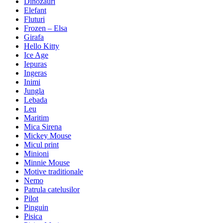
Dinozauri
Elefant
Fluturi
Frozen – Elsa
Girafa
Hello Kitty
Ice Age
Iepuras
Ingeras
Inimi
Jungla
Lebada
Leu
Maritim
Mica Sirena
Mickey Mouse
Micul print
Minioni
Minnie Mouse
Motive traditionale
Nemo
Patrula catelusilor
Pilot
Pinguin
Pisica