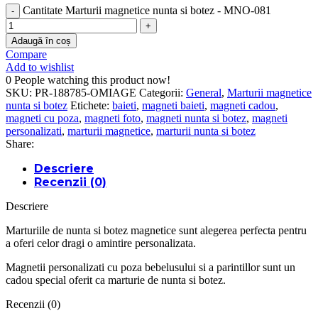
Cantitate Marturii magnetice nunta si botez - MNO-081
Adaugă în coș
Compare
Add to wishlist
0
People watching this product now!
SKU:
PR-188785-OMIAGE
Categorii:
General
,
Marturii magnetice
nunta si botez
Etichete:
baieti
,
magneti baieti
,
magneti cadou
,
magneti cu poza
,
magneti foto
,
magneti nunta si botez
,
magneti
personalizati
,
marturii magnetice
,
marturii nunta si botez
Share:
Descriere
Recenzii (0)
Descriere
Marturiile de nunta si botez magnetice sunt alegerea perfecta pentru
a oferi celor dragi o amintire personalizata.
Magnetii personalizati cu poza bebelusului si a parintillor sunt un
cadou special oferit ca marturie de nunta si botez.
Recenzii (0)