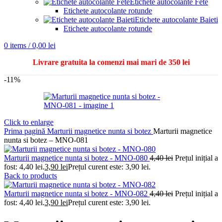
Etichete autocolante Fete
Etichete autocolante rotunde
Etichete autocolante Baieti
Etichete autocolante rotunde
0
items
/
0,00
lei
Livrare gratuita la comenzi mai mari de 350 lei
-11%
Click to enlarge
Prima pagină
Marturii magnetice nunta si botez
Marturii magnetice
nunta si botez – MNO-081
Marturii magnetice nunta si botez - MNO-080
4,40
lei
Prețul inițial a
fost: 4,40 lei.
3,90
lei
Prețul curent este: 3,90 lei.
Back to products
Marturii magnetice nunta si botez - MNO-082
4,40
lei
Prețul inițial a
fost: 4,40 lei.
3,90
lei
Prețul curent este: 3,90 lei.