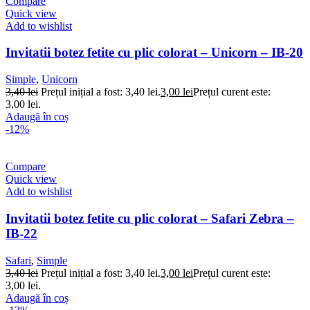
Compare
Quick view
Add to wishlist
Invitatii botez fetite cu plic colorat – Unicorn – IB-20
Simple
,
Unicorn
3,40
lei
Prețul inițial a fost: 3,40 lei.
3,00
lei
Prețul curent este:
3,00 lei.
Adaugă în coș
-12%
Compare
Quick view
Add to wishlist
Invitatii botez fetite cu plic colorat – Safari Zebra –
IB-22
Safari
,
Simple
3,40
lei
Prețul inițial a fost: 3,40 lei.
3,00
lei
Prețul curent este:
3,00 lei.
Adaugă în coș