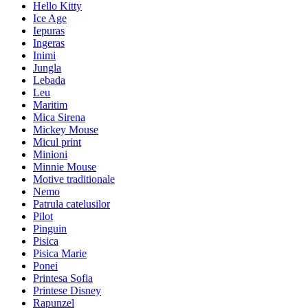
Hello Kitty
Ice Age
Iepuras
Ingeras
Inimi
Jungla
Lebada
Leu
Maritim
Mica Sirena
Mickey Mouse
Micul print
Minioni
Minnie Mouse
Motive traditionale
Nemo
Patrula catelusilor
Pilot
Pinguin
Pisica
Pisica Marie
Ponei
Printesa Sofia
Printese Disney
Rapunzel