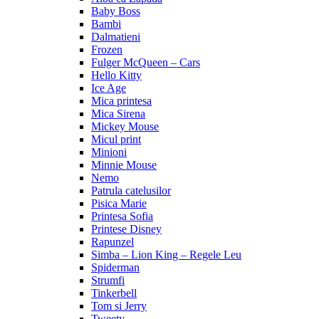
Baby Boss
Bambi
Dalmatieni
Frozen
Fulger McQueen – Cars
Hello Kitty
Ice Age
Mica printesa
Mica Sirena
Mickey Mouse
Micul print
Minioni
Minnie Mouse
Nemo
Patrula catelusilor
Pisica Marie
Printesa Sofia
Printese Disney
Rapunzel
Simba – Lion King – Regele Leu
Spiderman
Strumfi
Tinkerbell
Tom si Jerry
Tweety