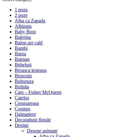
1 poza
2 poze
Alba ca Zapada
Albinuta
Baby Boss
Balerina
Balon aer cald
Bambi
Barza
Batman
Bebelusi
Broasca testoasa
Broscuta
Buburuza
Bufnita
Cars – Fulger McQueen
Catelus
Cenusareasa
Cosmos
Dalmatieni
Decoratiuni florale
Design
Desene animate
Alba ca Zapada