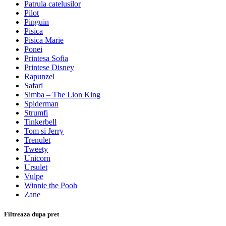
Patrula catelusilor
Pilot
Pinguin
Pisica
Pisica Marie
Ponei
Printesa Sofia
Printese Disney
Rapunzel
Safari
Simba – The Lion King
Spiderman
Strumfi
Tinkerbell
Tom si Jerry
Trenulet
Tweety
Unicorn
Ursulet
Vulpe
Winnie the Pooh
Zane
Filtreaza dupa pret