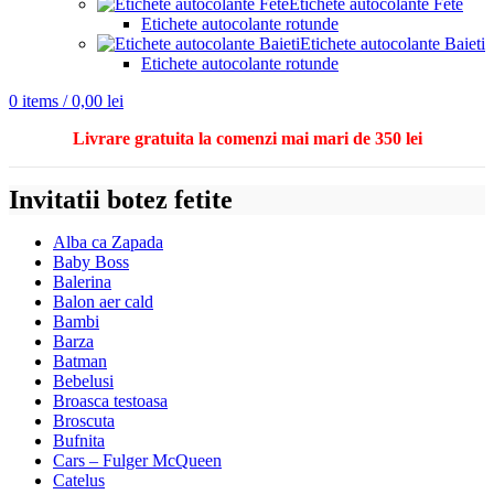
Etichete autocolante Fete
Etichete autocolante rotunde
Etichete autocolante Baieti
Etichete autocolante rotunde
0
items
/
0,00
lei
Livrare gratuita la comenzi mai mari de 350 lei
Invitatii botez fetite
Alba ca Zapada
Baby Boss
Balerina
Balon aer cald
Bambi
Barza
Batman
Bebelusi
Broasca testoasa
Broscuta
Bufnita
Cars – Fulger McQueen
Catelus