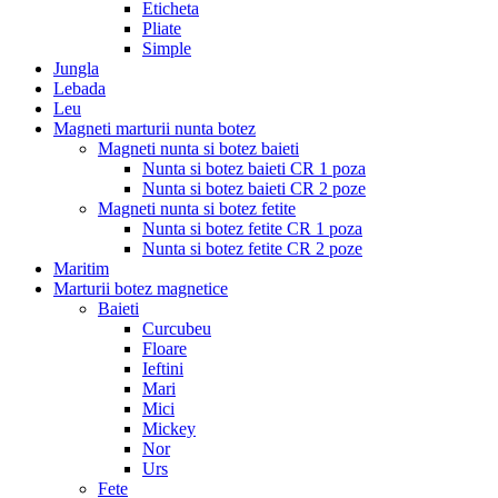
Eticheta
Pliate
Simple
Jungla
Lebada
Leu
Magneti marturii nunta botez
Magneti nunta si botez baieti
Nunta si botez baieti CR 1 poza
Nunta si botez baieti CR 2 poze
Magneti nunta si botez fetite
Nunta si botez fetite CR 1 poza
Nunta si botez fetite CR 2 poze
Maritim
Marturii botez magnetice
Baieti
Curcubeu
Floare
Ieftini
Mari
Mici
Mickey
Nor
Urs
Fete