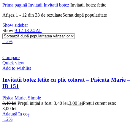
Prima pagină
Invitatii
Invitatii botez
Invitatii botez fetite
Afișez 1 - 12 din 33 de rezultate
Sortat după popularitate
Show sidebar
Show
9
12
18
24
All
-12%
Compare
Quick view
Add to wishlist
Invitatii botez fetite cu plic colorat – Pisicuta Marie –
IB-151
Pisica Marie
,
Simple
3,40
lei
Prețul inițial a fost: 3,40 lei.
3,00
lei
Prețul curent este:
3,00 lei.
Adaugă în coș
-12%