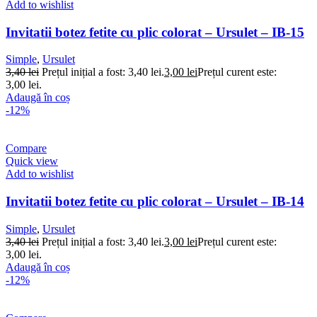
Add to wishlist
Invitatii botez fetite cu plic colorat – Ursulet – IB-15
Simple
,
Ursulet
3,40
lei
Prețul inițial a fost: 3,40 lei.
3,00
lei
Prețul curent este:
3,00 lei.
Adaugă în coș
-12%
Compare
Quick view
Add to wishlist
Invitatii botez fetite cu plic colorat – Ursulet – IB-14
Simple
,
Ursulet
3,40
lei
Prețul inițial a fost: 3,40 lei.
3,00
lei
Prețul curent este:
3,00 lei.
Adaugă în coș
-12%