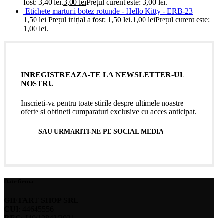
fost: 3,40 lei.
3,00
lei
Prețul curent este: 3,00 lei.
Etichete marturii botez rotunde - Hello Kitty - ERB-23
1,50
lei
Prețul inițial a fost: 1,50 lei.
1,00
lei
Prețul curent este:
1,00 lei.
INREGISTREAZA-TE LA NEWSLETTER-UL
NOSTRU
Inscrieti-va pentru toate stirile despre ultimele noastre
oferte si obtineti cumparaturi exclusive cu acces anticipat.
SAU URMARITI-NE PE SOCIAL MEDIA
Date firma
GIFTART SHOP SRL
CUI
: 44645556
REG
: J40/12842/2021