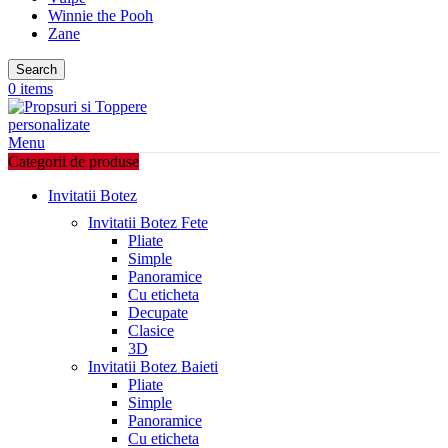
Winnie the Pooh
Zane
Search
0
items
Menu
Categorii de produse
Invitatii Botez
Invitatii Botez Fete
Pliate
Simple
Panoramice
Cu eticheta
Decupate
Clasice
3D
Invitatii Botez Baieti
Pliate
Simple
Panoramice
Cu eticheta