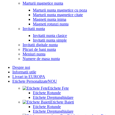
Marturii magnetice nunta
Marturii nunta magnetice cu poza
Marturii nunta magnetice citate
Magneti nunta inima
Magneti rotunzi nunta
Invitatii nunta
Invitatii nunta clasice
Invitatii nunta simple
Invitatii digitale nunta
Plicuri de bani nunta
Meniuri nunta
Numere de masa nunta
Despre noi
Informatii utile
Livrari in EUROPA
Etichete Personalizate
NOU
Etichete Fete
Etichete Rotunde
Etichete Dreptunghiulare
Etichete Baieti
Etichete Rotunde
Etichete Dreptunghiulare