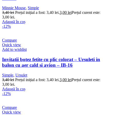
Minnie Mouse
,
Simple
3,40
lei
Prețul inițial a fost: 3,40 lei.
3,00
lei
Prețul curent este:
3,00 lei.
Adaugă în coș
-12%
Compare
Quick view
Add to wishlist
Invitatii botez fetite cu plic colorat – Ursuleti in
balon cu aer cald si avion – IB-16
Simple
,
Ursulet
3,40
lei
Prețul inițial a fost: 3,40 lei.
3,00
lei
Prețul curent este:
3,00 lei.
Adaugă în coș
-12%
Compare
Quick view