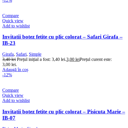
-12%
Compare
Quick view
Add to wishlist
Invitatii botez fetite cu plic colorat – Safari Girafa –
IB-23
Girafa
,
Safari
,
Simple
3,40
lei
Prețul inițial a fost: 3,40 lei.
3,00
lei
Prețul curent este:
3,00 lei.
Adaugă în coș
-12%
Compare
Quick view
Add to wishlist
Invitatii botez fetite cu plic colorat – Pisicuta Marie –
IB-07