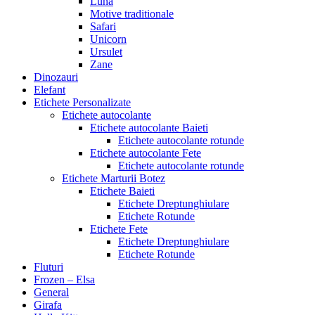
Luna
Motive traditionale
Safari
Unicorn
Ursulet
Zane
Dinozauri
Elefant
Etichete Personalizate
Etichete autocolante
Etichete autocolante Baieti
Etichete autocolante rotunde
Etichete autocolante Fete
Etichete autocolante rotunde
Etichete Marturii Botez
Etichete Baieti
Etichete Dreptunghiulare
Etichete Rotunde
Etichete Fete
Etichete Dreptunghiulare
Etichete Rotunde
Fluturi
Frozen – Elsa
General
Girafa