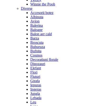
Winnie the Pooh
Diverse
Accesorii botez
Albinuta
Avion
Balerina
Baloane
Balon aer cald
Barza
Broscuta
Buburuza
Bufnita
Cosmos
Decoratiuni florale
Dinozauri
Elefant
Flori
Fluturi
Girafa
Iepuras
Ingeras
Jungla
Lebada
Leu