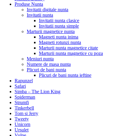
Produse Nunta
Invitatii digitale nunta
Invitatii nunta
Invitatii nunta clasice
Invitatii nunta simple
Marturii magnetice nunta
Magneti nunta inima
Magneti rotunzi nunta
Marturii nunta magnetice citate
Marturii nunta magnetice cu poza
Meniuri nunta
Numere de masa nunta
Plicuri de bani nunta
Plicuri de bani nunta ieftine
Rapunzel
Safari
Simba – The Lion King
Spiderman
Strumfi
Tinkerbell
Tom si Jerry
Tweety
Unicorn
Ursulet
Vulpe