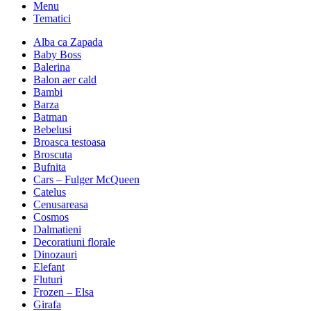
Menu
Tematici
Alba ca Zapada
Baby Boss
Balerina
Balon aer cald
Bambi
Barza
Batman
Bebelusi
Broasca testoasa
Broscuta
Bufnita
Cars – Fulger McQueen
Catelus
Cenusareasa
Cosmos
Dalmatieni
Decoratiuni florale
Dinozauri
Elefant
Fluturi
Frozen – Elsa
Girafa