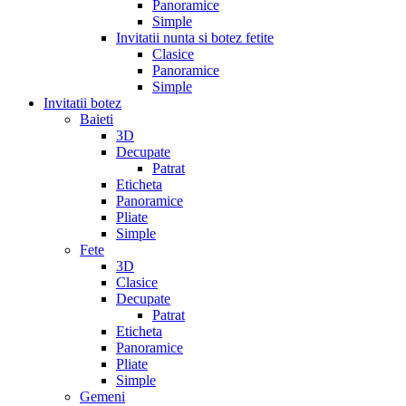
Panoramice
Simple
Invitatii nunta si botez fetite
Clasice
Panoramice
Simple
Invitatii botez
Baieti
3D
Decupate
Patrat
Eticheta
Panoramice
Pliate
Simple
Fete
3D
Clasice
Decupate
Patrat
Eticheta
Panoramice
Pliate
Simple
Gemeni