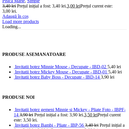
Pisica Marie
,
Simple
3,40
lei
Prețul inițial a fost: 3,40 lei.
3,00
lei
Prețul curent este:
3,00 lei.
Adaugă în coș
Load more products
Loading...
PRODUSE ASEMANATOARE
Invitatii botez Minnie Mouse - Decupate - IBD-02
5,40
lei
Invitatii botez Mickey Mouse - Decupate - IBD-01
5,40
lei
Invitatii botez Baby Boss - Decupate - IBD-14
3,90
lei
PRODUSE NOI
Invitatii botez gemeni Minnie si Mickey - Pliate Foto - IBPF-
14
3,90
lei
Prețul inițial a fost: 3,90 lei.
3,50
lei
Prețul curent
este: 3,50 lei.
Invitatii botez Bambi - Pliate - IBP-56
3,40
lei
Prețul inițial a