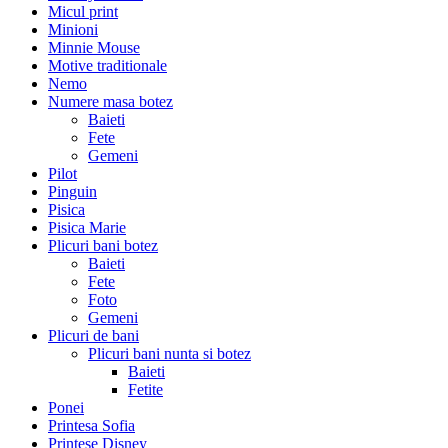
Micul print
Minioni
Minnie Mouse
Motive traditionale
Nemo
Numere masa botez
Baieti
Fete
Gemeni
Pilot
Pinguin
Pisica
Pisica Marie
Plicuri bani botez
Baieti
Fete
Foto
Gemeni
Plicuri de bani
Plicuri bani nunta si botez
Baieti
Fetite
Ponei
Printesa Sofia
Printese Disney