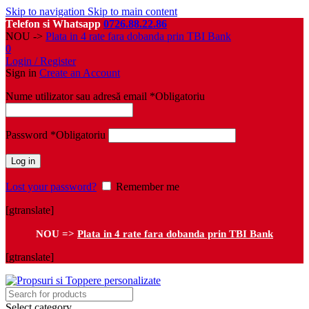
Skip to navigation
Skip to main content
Telefon si Whatsapp
0726.88.22.86
NOU ->
Plata in 4 rate fara dobanda prin TBI Bank
0
Login / Register
Sign in
Create an Account
Nume utilizator sau adresă email
*
Obligatoriu
Password
*
Obligatoriu
Log in
Lost your password?
Remember me
[gtranslate]
NOU =>
Plata in 4 rate fara dobanda prin TBI Bank
[gtranslate]
Select category