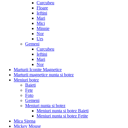
Curcubeu
Floare
Ieftini
Mari
Mici
Minnie
Nor
Urs
Gemeni
Curcubeu
Ieftini
Mari
Nor
Marturii Iconite Magnetice
Marturii magnetice nunta si botez
Meniuri botez
Baieti
Fete
Foto
Gemeni
Meniuri nunta si botez
Meniuri nunta si botez Baieti
Meniuri nunta si botez Fetite
Mica Sirena
Mickey Mouse