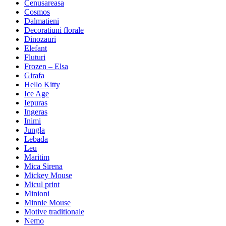
Cenusareasa
Cosmos
Dalmatieni
Decoratiuni florale
Dinozauri
Elefant
Fluturi
Frozen – Elsa
Girafa
Hello Kitty
Ice Age
Iepuras
Ingeras
Inimi
Jungla
Lebada
Leu
Maritim
Mica Sirena
Mickey Mouse
Micul print
Minioni
Minnie Mouse
Motive traditionale
Nemo