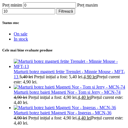
Preț minim
Preț maxim
Filtrează
Status stoc
On sale
In stock
Cele mai bine evaluate produse
Marturii botez magneti fetite Trenulet - Minnie Mouse - MFT-
13
5,40
lei
Prețul inițial a fost: 5,40 lei.
4,90
lei
Prețul curent
este: 4,90 lei.
Marturii botez baieti Magneti Nor - Tom si Jerry - MCN-74
4,90
lei
Prețul inițial a fost: 4,90 lei.
4,40
lei
Prețul curent este:
4,40 lei.
Marturii botez baieti Magneti Nor - Ingeras - MCN-36
4,90
lei
Prețul inițial a fost: 4,90 lei.
4,40
lei
Prețul curent este:
4,40 lei.