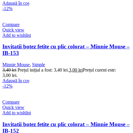
Adaugă în coș
-12%
Compare
Quick view
Add to wishlist
Invitatii botez fetite cu plic colorat – Minnie Mouse –
IB-153
Minnie Mouse
,
Simple
3,40
lei
Prețul inițial a fost: 3,40 lei.
3,00
lei
Prețul curent este:
3,00 lei.
Adaugă în coș
-12%
Compare
Quick view
Add to wishlist
Invitatii botez fetite cu plic colorat – Minnie Mouse –
IB-152