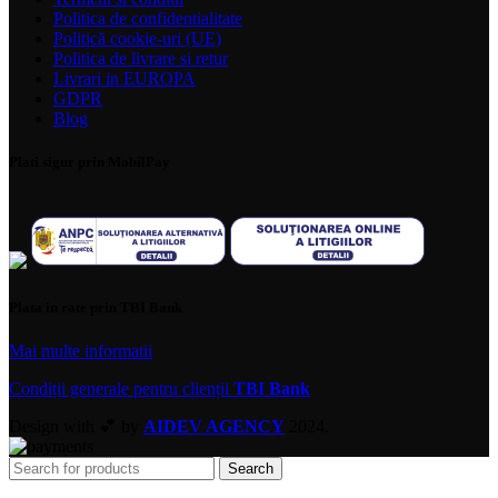
Politica de confidentialitate
Politică cookie-uri (UE)
Politica de livrare si retur
Livrari in EUROPA
GDPR
Blog
Plati sigur prin MobilPay
Plata in rate prin TBI Bank
Mai multe informatii
Condiții generale pentru clienții
TBI Bank
Design with 💕 by
AIDEV AGENCY
2024.
Search