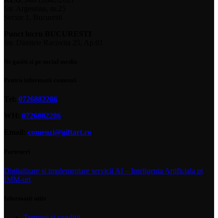
Str. Argentina, nr.25
Sector 1, Bucuresti
Punct lucru BUCURESTI
Str. Dimitrie Racovita 25, Ap.01
Ne gasiti si pe social media
Pentru informatii comenzi
Tel:
0726882286
WH:
0726882286
Email:
comenzi@giftart.ro
Parteneri
Digitalizare si implementare servicii AI – Inteligenta Artificiala pt
IMM-uri
Informatii utile
Termeni si conditii