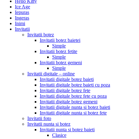
Hello Kitty
Ice Age
Iepuras
Ingeras
Inimi
Invitatii
Invitatii botez
Invitatii botez baietei
Simple
Invitatii botez fetite
Simple
Invitatii botez gemeni
Simple
Invitatii digitale – online
Invitatii digitale botez baieti
Invitatii digitale botez baieti cu poza
Invitatii digitale botez fete
Invitatii digitale botez fete cu poza
Invitatii digitale botez gemeni
Invitatii digitale nunta si botez baieti
Invitatii digitale nunta si botez fete
Invitatii foto
Invitatii nunta si botez
Invitatii nunta si botez baieti
Clasice