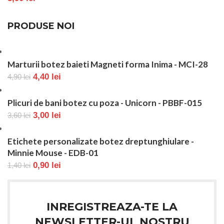
PRODUSE NOI
Marturii botez baieti Magneti forma Inima - MCI-28
4,40
lei
4,90
lei
Plicuri de bani botez cu poza - Unicorn - PBBF-015
3,00
lei
3,60
lei
Etichete personalizate botez dreptunghiulare -
Minnie Mouse - EDB-01
0,90
lei
1,40
lei
INREGISTREAZA-TE LA
NEWSLETTER-UL NOSTRU