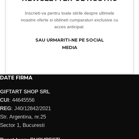
Inscrieti-va pentru toate stirile despre ultimele
noastre oferte si obtineti cumparaturi exclusive cu
acces anticipat.
SAU URMARITI-NE PE SOCIAL
MEDIA
DATE FIRMA
GIFTART SHOP SRL
CUI
: 44645556
REG
: J40/12842/2021
Str. Argentina, nr.25
Sector 1, Bucuresti