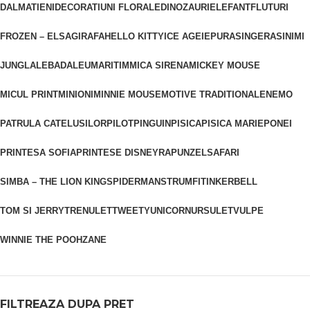
DALMATIENI
DECORATIUNI FLORALE
DINOZAURI
ELEFANT
FLUTURI
FROZEN – ELSA
GIRAFA
HELLO KITTY
ICE AGE
IEPURAS
INGERAS
INIMI
JUNGLA
LEBADA
LEU
MARITIM
MICA SIRENA
MICKEY MOUSE
MICUL PRINT
MINIONI
MINNIE MOUSE
MOTIVE TRADITIONALE
NEMO
PATRULA CATELUSILOR
PILOT
PINGUIN
PISICA
PISICA MARIE
PONEI
PRINTESA SOFIA
PRINTESE DISNEY
RAPUNZEL
SAFARI
SIMBA – THE LION KING
SPIDERMAN
STRUMFI
TINKERBELL
TOM SI JERRY
TRENULET
TWEETY
UNICORN
URSULET
VULPE
WINNIE THE POOH
ZANE
FILTREAZA DUPA PRET