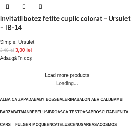
Invitatii botez fetite cu plic colorat – Ursulet
– IB-14
Simple
,
Ursulet
3,00
lei
3,40
lei
Adaugă în coș
Load more products
Loading...
ALBA CA ZAPADA
BABY BOSS
BALERINA
BALON AER CALD
BAMBI
BARZA
BATMAN
BEBELUSI
BROASCA TESTOASA
BROSCUTA
BUFNITA
CARS – FULGER MCQUEEN
CATELUS
CENUSAREASA
COSMOS