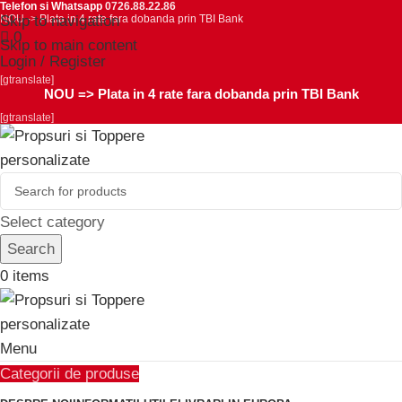
Telefon si Whatsapp
0726.88.22.86
Skip to navigation
NOU ->
Plata in 4 rate fara dobanda prin TBI Bank
0
Skip to main content
Login / Register
[gtranslate]
NOU =>
Plata in 4 rate fara dobanda prin TBI Bank
[gtranslate]
Select category
Search
0
items
Menu
Categorii de produse