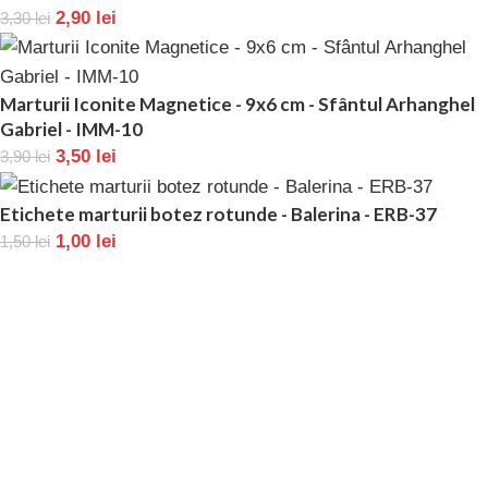
2,90
lei
3,30
lei
Marturii Iconite Magnetice - 9x6 cm - Sfântul Arhanghel
Gabriel - IMM-10
3,50
lei
3,90
lei
Etichete marturii botez rotunde - Balerina - ERB-37
1,00
lei
1,50
lei