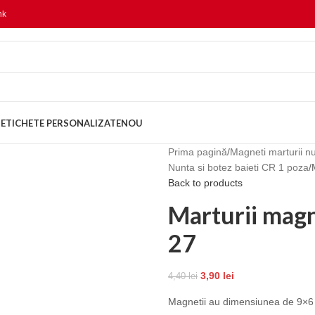
nk
ETICHETE PERSONALIZATE
NOU
Prima pagină
Magneti marturii n
Nunta si botez baieti CR 1 poza
Back to products
Marturii magn
27
3,90
lei
4,40
lei
Magnetii au dimensiunea de 9×6