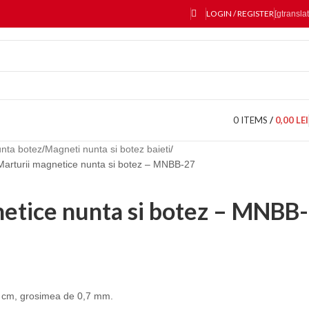
LOGIN / REGISTER
[gtranslat
0
ITEMS
/
0,00
LEI
unta botez
Magneti nunta si botez baieti
Marturii magnetice nunta si botez – MNBB-27
etice nunta si botez – MNBB-
 cm, grosimea de 0,7 mm.