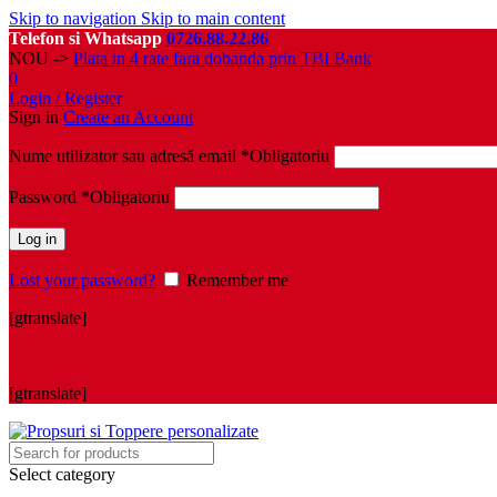
Skip to navigation
Skip to main content
Telefon si Whatsapp
0726.88.22.86
NOU ->
Plata in 4 rate fara dobanda prin TBI Bank
0
Login / Register
Sign in
Create an Account
Nume utilizator sau adresă email
*
Obligatoriu
Password
*
Obligatoriu
Log in
Lost your password?
Remember me
[gtranslate]
[gtranslate]
Select category