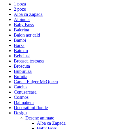
1 poza
2 poze
Alba ca Zapada
Albinuta
Baby Boss
Balerina
Balon aer cald
Bambi
Barza
Batman
Bebelusi
Broasca testoasa
Broscuta
Buburuza
Bufnita
Cars – Fulger McQueen
Catelus
Cenusareasa
Cosmos
Dalmatieni
Decoratiuni florale
Design
Desene animate
Alba ca Zapada
Baby Boss