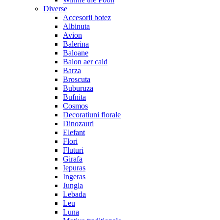
Diverse
Accesorii botez
Albinuta
Avion
Balerina
Baloane
Balon aer cald
Barza
Broscuta
Buburuza
Bufnita
Cosmos
Decoratiuni florale
Dinozauri
Elefant
Flori
Fluturi
Girafa
Iepuras
Ingeras
Jungla
Lebada
Leu
Luna