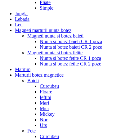
Pliate
Simple
Jungla
Lebada
Leu
Magneti marturii nunta botez
Magneti nunta si botez baieti
Nunta si botez baieti CR 1 poza
Nunta si botez baieti CR 2 poze
Magneti nunta si botez fetite
Nunta si botez fetite CR 1 poza
Nunta si botez fetite CR 2 poze
Maritim
Marturii botez magnetice
Baieti
Curcubeu
Floare
Ieftini
Mari
Mici
Mickey
Nor
Urs
Fete
Curcubeu