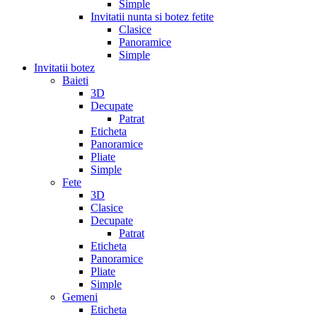
Simple
Invitatii nunta si botez fetite
Clasice
Panoramice
Simple
Invitatii botez
Baieti
3D
Decupate
Patrat
Eticheta
Panoramice
Pliate
Simple
Fete
3D
Clasice
Decupate
Patrat
Eticheta
Panoramice
Pliate
Simple
Gemeni
Eticheta