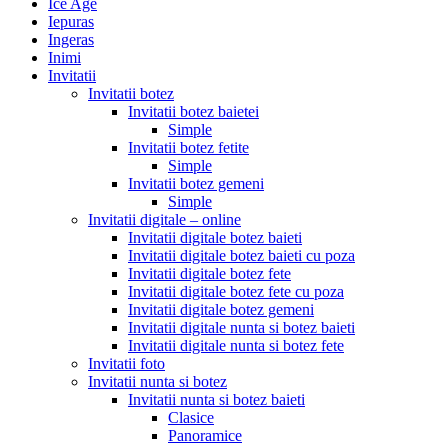
Ice Age
Iepuras
Ingeras
Inimi
Invitatii
Invitatii botez
Invitatii botez baietei
Simple
Invitatii botez fetite
Simple
Invitatii botez gemeni
Simple
Invitatii digitale – online
Invitatii digitale botez baieti
Invitatii digitale botez baieti cu poza
Invitatii digitale botez fete
Invitatii digitale botez fete cu poza
Invitatii digitale botez gemeni
Invitatii digitale nunta si botez baieti
Invitatii digitale nunta si botez fete
Invitatii foto
Invitatii nunta si botez
Invitatii nunta si botez baieti
Clasice
Panoramice