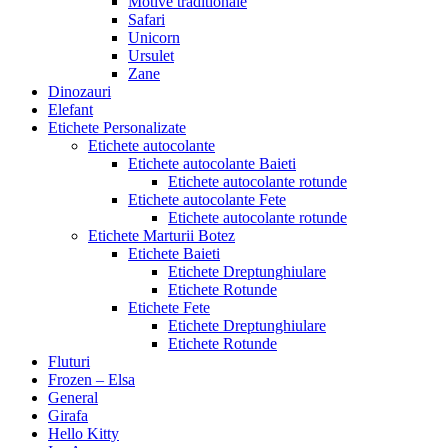
Motive traditionale
Safari
Unicorn
Ursulet
Zane
Dinozauri
Elefant
Etichete Personalizate
Etichete autocolante
Etichete autocolante Baieti
Etichete autocolante rotunde
Etichete autocolante Fete
Etichete autocolante rotunde
Etichete Marturii Botez
Etichete Baieti
Etichete Dreptunghiulare
Etichete Rotunde
Etichete Fete
Etichete Dreptunghiulare
Etichete Rotunde
Fluturi
Frozen – Elsa
General
Girafa
Hello Kitty