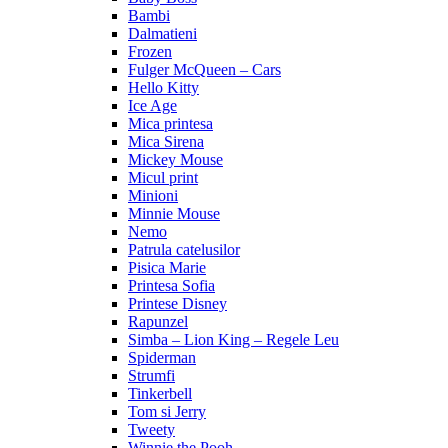
Bambi
Dalmatieni
Frozen
Fulger McQueen – Cars
Hello Kitty
Ice Age
Mica printesa
Mica Sirena
Mickey Mouse
Micul print
Minioni
Minnie Mouse
Nemo
Patrula catelusilor
Pisica Marie
Printesa Sofia
Printese Disney
Rapunzel
Simba – Lion King – Regele Leu
Spiderman
Strumfi
Tinkerbell
Tom si Jerry
Tweety
Winnie the Pooh