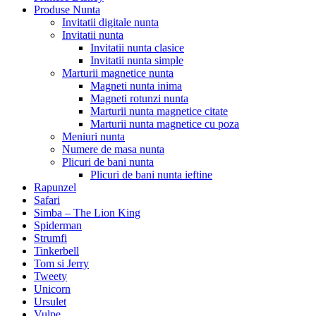
Produse Nunta
Invitatii digitale nunta
Invitatii nunta
Invitatii nunta clasice
Invitatii nunta simple
Marturii magnetice nunta
Magneti nunta inima
Magneti rotunzi nunta
Marturii nunta magnetice citate
Marturii nunta magnetice cu poza
Meniuri nunta
Numere de masa nunta
Plicuri de bani nunta
Plicuri de bani nunta ieftine
Rapunzel
Safari
Simba – The Lion King
Spiderman
Strumfi
Tinkerbell
Tom si Jerry
Tweety
Unicorn
Ursulet
Vulpe