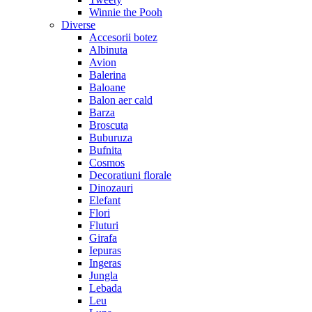
Winnie the Pooh
Diverse
Accesorii botez
Albinuta
Avion
Balerina
Baloane
Balon aer cald
Barza
Broscuta
Buburuza
Bufnita
Cosmos
Decoratiuni florale
Dinozauri
Elefant
Flori
Fluturi
Girafa
Iepuras
Ingeras
Jungla
Lebada
Leu