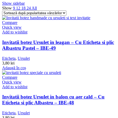
Show sidebar
Show
9
12
18
24
All
Compare
Quick view
Add to wishlist
Invitatii botez Ursulet in leagan – Cu Eticheta si plic
Albastru Pastel – IBE-49
Eticheta
,
Ursulet
3,80
lei
Adaugă în coș
Compare
Quick view
Add to wishlist
Invitatii botez Ursulet in balon cu aer cald – Cu
Eticheta si plic Albastru – IBE-48
Eticheta
,
Ursulet
3,80
lei