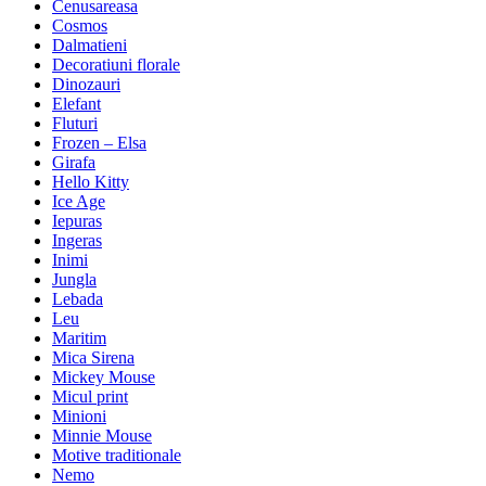
Cenusareasa
Cosmos
Dalmatieni
Decoratiuni florale
Dinozauri
Elefant
Fluturi
Frozen – Elsa
Girafa
Hello Kitty
Ice Age
Iepuras
Ingeras
Inimi
Jungla
Lebada
Leu
Maritim
Mica Sirena
Mickey Mouse
Micul print
Minioni
Minnie Mouse
Motive traditionale
Nemo