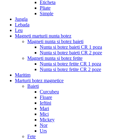
Eticheta
Pliate
Simple
Jungla
Lebada
Leu
Magneti marturii nunta botez
Magneti nunta si botez baieti
Nunta si botez baieti CR 1 poza
Nunta si botez baieti CR 2 poze
Magneti nunta si botez fetite
Nunta si botez fetite CR 1 poza
Nunta si botez fetite CR 2 poze
Maritim
Marturii botez magnetice
Baieti
Curcubeu
Floare
Ieftini
Mari
Mici
Mickey
Nor
Urs
Fete