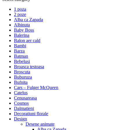
1 poza
2 poze
Alba ca Zapada
Albinuta
Baby Boss
Balerina
Balon aer cald
Bambi
Barza
Batman
Bebelusi
Broasca testoasa
Broscuta
Buburuza
Bufnita
Cars – Fulger McQueen
Catelus
Cenusareasa
Cosmos
Dalmatieni
Decoratiuni florale
Design
Desene animate
Alba ca Zapada