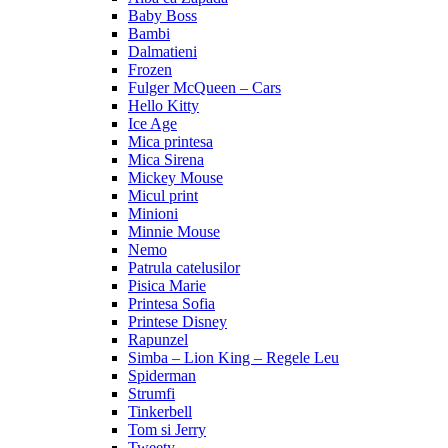
Baby Boss
Bambi
Dalmatieni
Frozen
Fulger McQueen – Cars
Hello Kitty
Ice Age
Mica printesa
Mica Sirena
Mickey Mouse
Micul print
Minioni
Minnie Mouse
Nemo
Patrula catelusilor
Pisica Marie
Printesa Sofia
Printese Disney
Rapunzel
Simba – Lion King – Regele Leu
Spiderman
Strumfi
Tinkerbell
Tom si Jerry
Tweety