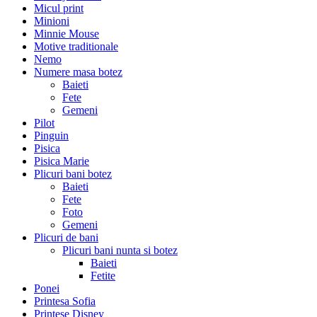
Micul print
Minioni
Minnie Mouse
Motive traditionale
Nemo
Numere masa botez
Baieti
Fete
Gemeni
Pilot
Pinguin
Pisica
Pisica Marie
Plicuri bani botez
Baieti
Fete
Foto
Gemeni
Plicuri de bani
Plicuri bani nunta si botez
Baieti
Fetite
Ponei
Printesa Sofia
Printese Disney