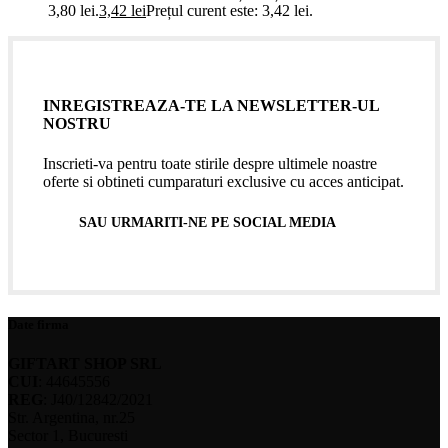
3,80 lei.
3,42
lei
Prețul curent este: 3,42 lei.
INREGISTREAZA-TE LA NEWSLETTER-UL
NOSTRU
Inscrieti-va pentru toate stirile despre ultimele noastre
oferte si obtineti cumparaturi exclusive cu acces anticipat.
SAU URMARITI-NE PE SOCIAL MEDIA
Date firma
GIFTART SHOP SRL
CUI
: 44645556
REG
: J40/12842/2021
Str. Argentina, nr.25
Sector 1, Bucuresti