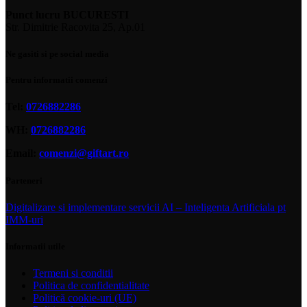
Punct lucru BUCURESTI
Str. Dimitrie Racovita 25, Ap.01
Ne gasiti si pe social media
Pentru informatii comenzi
Tel:
0726882286
WH:
0726882286
Email:
comenzi@giftart.ro
Parteneri
Digitalizare si implementare servicii AI – Inteligenta Artificiala pt
IMM-uri
Informatii utile
Termeni si conditii
Politica de confidentialitate
Politică cookie-uri (UE)