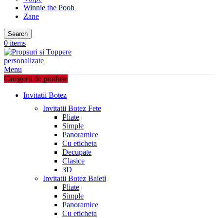
Winnie the Pooh
Zane
Search
0
items
Menu
Categorii de produse
Invitatii Botez
Invitatii Botez Fete
Pliate
Simple
Panoramice
Cu eticheta
Decupate
Clasice
3D
Invitatii Botez Baieti
Pliate
Simple
Panoramice
Cu eticheta