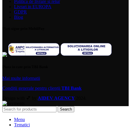
Politica de livrare si retur
Livrari in EUROPA
GDPR
Blog
Plati sigur prin MobilPay
Plata in rate prin TBI Bank
Mai multe informatii
Condiții generale pentru clienții
TBI Bank
Design with 💕 by
AIDEV AGENCY
2024.
Search
Menu
Tematici