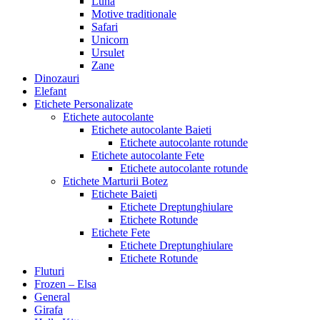
Luna
Motive traditionale
Safari
Unicorn
Ursulet
Zane
Dinozauri
Elefant
Etichete Personalizate
Etichete autocolante
Etichete autocolante Baieti
Etichete autocolante rotunde
Etichete autocolante Fete
Etichete autocolante rotunde
Etichete Marturii Botez
Etichete Baieti
Etichete Dreptunghiulare
Etichete Rotunde
Etichete Fete
Etichete Dreptunghiulare
Etichete Rotunde
Fluturi
Frozen – Elsa
General
Girafa