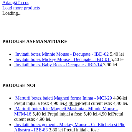
Adaugă în coș
Load more products
Loading...
PRODUSE ASEMANATOARE
Invitatii botez Minnie Mouse - Decupate - IBD-02
5,40
lei
Invitatii botez Mickey Mouse - Decupate - IBD-01
5,40
lei
Invitatii botez Baby Boss - Decupate - IBD-14
3,90
lei
PRODUSE NOI
Marturii botez baieti Magneti forma Inima - MCI-29
4,90
lei
Prețul inițial a fost: 4,90 lei.
4,40
lei
Prețul curent este: 4,40 lei.
Marturii botez fete Magneti Masinuta - Minnie Mouse -
MFM-16
5,40
lei
Prețul inițial a fost: 5,40 lei.
4,90
lei
Prețul
curent este: 4,90 lei.
Invitatii botez gemeni - Mickey Mouse - Cu Eticheta si Plic
Albastru - IBE-83
3,80
lei
Prețul inițial a fost: