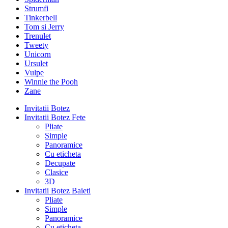
Strumfi
Tinkerbell
Tom si Jerry
Trenulet
Tweety
Unicorn
Ursulet
Vulpe
Winnie the Pooh
Zane
Invitatii Botez
Invitatii Botez Fete
Pliate
Simple
Panoramice
Cu eticheta
Decupate
Clasice
3D
Invitatii Botez Baieti
Pliate
Simple
Panoramice
Cu eticheta