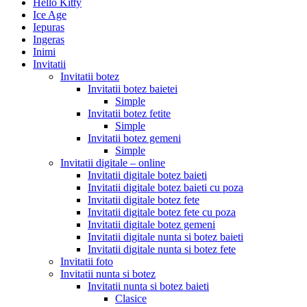
Hello Kitty
Ice Age
Iepuras
Ingeras
Inimi
Invitatii
Invitatii botez
Invitatii botez baietei
Simple
Invitatii botez fetite
Simple
Invitatii botez gemeni
Simple
Invitatii digitale – online
Invitatii digitale botez baieti
Invitatii digitale botez baieti cu poza
Invitatii digitale botez fete
Invitatii digitale botez fete cu poza
Invitatii digitale botez gemeni
Invitatii digitale nunta si botez baieti
Invitatii digitale nunta si botez fete
Invitatii foto
Invitatii nunta si botez
Invitatii nunta si botez baieti
Clasice