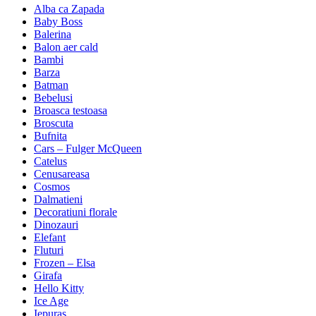
Alba ca Zapada
Baby Boss
Balerina
Balon aer cald
Bambi
Barza
Batman
Bebelusi
Broasca testoasa
Broscuta
Bufnita
Cars – Fulger McQueen
Catelus
Cenusareasa
Cosmos
Dalmatieni
Decoratiuni florale
Dinozauri
Elefant
Fluturi
Frozen – Elsa
Girafa
Hello Kitty
Ice Age
Iepuras