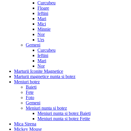
Curcubeu
Floare
Ieftini
Mari
Mici
Minnie
Nor
Urs
Gemeni
Curcubeu
Ieftini
Mari
Nor
Marturii Iconite Magnetice
Marturii magnetice nunta si botez
Meniuri botez
Baieti
Fete
Foto
Gemeni
Meniuri nunta si botez
Meniuri nunta si botez Baieti
Meniuri nunta si botez Fetite
Mica Sirena
Mickey Mouse