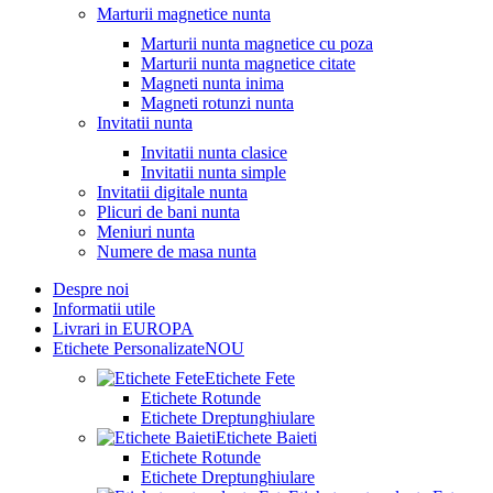
Marturii magnetice nunta
Marturii nunta magnetice cu poza
Marturii nunta magnetice citate
Magneti nunta inima
Magneti rotunzi nunta
Invitatii nunta
Invitatii nunta clasice
Invitatii nunta simple
Invitatii digitale nunta
Plicuri de bani nunta
Meniuri nunta
Numere de masa nunta
Despre noi
Informatii utile
Livrari in EUROPA
Etichete Personalizate
NOU
Etichete Fete
Etichete Rotunde
Etichete Dreptunghiulare
Etichete Baieti
Etichete Rotunde
Etichete Dreptunghiulare