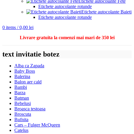
Etichete autocolante Fete
Etichete autocolante rotunde
Etichete autocolante Baieti
Etichete autocolante rotunde
0
items
/
0,00
lei
Livrare gratuita la comenzi mai mari de 350 lei
text invitatie botez
Alba ca Zapada
Baby Boss
Balerina
Balon aer cald
Bambi
Barza
Batman
Bebelusi
Broasca testoasa
Broscuta
Bufnita
Cars – Fulger McQueen
Catelus