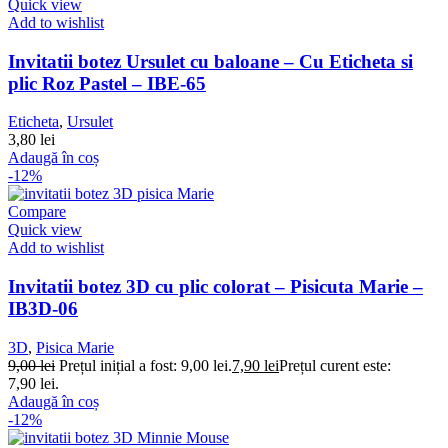
Quick view
Add to wishlist
Invitatii botez Ursulet cu baloane – Cu Eticheta si
plic Roz Pastel – IBE-65
Eticheta
,
Ursulet
3,80
lei
Adaugă în coș
-12%
Compare
Quick view
Add to wishlist
Invitatii botez 3D cu plic colorat – Pisicuta Marie –
IB3D-06
3D
,
Pisica Marie
9,00
lei
Prețul inițial a fost: 9,00 lei.
7,90
lei
Prețul curent este:
7,90 lei.
Adaugă în coș
-12%