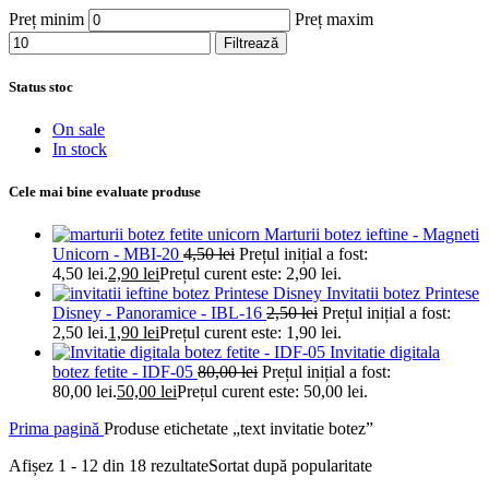
Preț minim
Preț maxim
Filtrează
Status stoc
On sale
In stock
Cele mai bine evaluate produse
Marturii botez ieftine - Magneti
Unicorn - MBI-20
4,50
lei
Prețul inițial a fost:
4,50 lei.
2,90
lei
Prețul curent este: 2,90 lei.
Invitatii botez Printese
Disney - Panoramice - IBL-16
2,50
lei
Prețul inițial a fost:
2,50 lei.
1,90
lei
Prețul curent este: 1,90 lei.
Invitatie digitala
botez fetite - IDF-05
80,00
lei
Prețul inițial a fost:
80,00 lei.
50,00
lei
Prețul curent este: 50,00 lei.
Prima pagină
Produse etichetate „text invitatie botez”
Afișez 1 - 12 din 18 rezultate
Sortat după popularitate