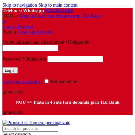
Skip to navigation
Skip to main content
Telefon si Whatsapp
0726.88.22.86
NOU ->
Plata in 4 rate fara dobanda prin TBI Bank
0
Login / Register
Sign in
Create an Account
Nume utilizator sau adresă email
*
Obligatoriu
Password
*
Obligatoriu
Log in
Lost your password?
Remember me
[gtranslate]
NOU =>
Plata in 4 rate fara dobanda prin TBI Bank
[gtranslate]
Select category