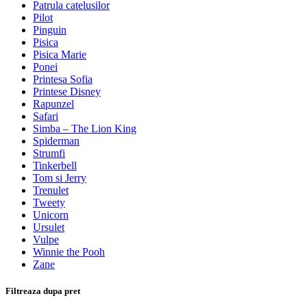
Patrula catelusilor
Pilot
Pinguin
Pisica
Pisica Marie
Ponei
Printesa Sofia
Printese Disney
Rapunzel
Safari
Simba – The Lion King
Spiderman
Strumfi
Tinkerbell
Tom si Jerry
Trenulet
Tweety
Unicorn
Ursulet
Vulpe
Winnie the Pooh
Zane
Filtreaza dupa pret