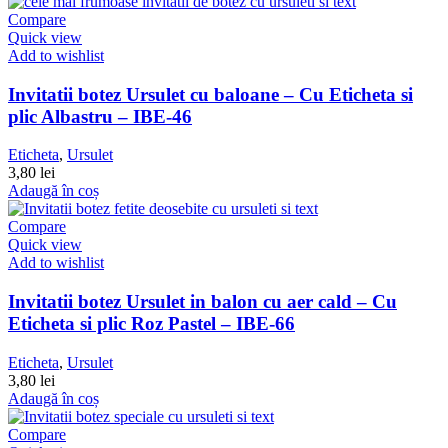
Compare
Quick view
Add to wishlist
Invitatii botez Ursulet cu baloane – Cu Eticheta si
plic Albastru – IBE-46
Eticheta
,
Ursulet
3,80
lei
Adaugă în coș
Compare
Quick view
Add to wishlist
Invitatii botez Ursulet in balon cu aer cald – Cu
Eticheta si plic Roz Pastel – IBE-66
Eticheta
,
Ursulet
3,80
lei
Adaugă în coș
Compare