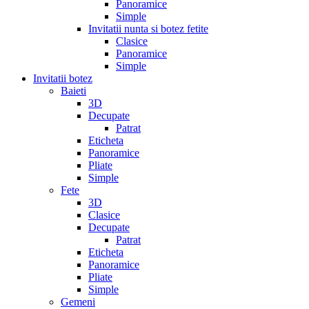
Panoramice
Simple
Invitatii nunta si botez fetite
Clasice
Panoramice
Simple
Invitatii botez
Baieti
3D
Decupate
Patrat
Eticheta
Panoramice
Pliate
Simple
Fete
3D
Clasice
Decupate
Patrat
Eticheta
Panoramice
Pliate
Simple
Gemeni