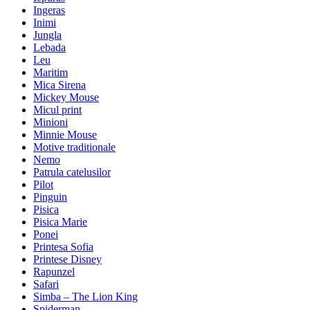
Ingeras
Inimi
Jungla
Lebada
Leu
Maritim
Mica Sirena
Mickey Mouse
Micul print
Minioni
Minnie Mouse
Motive traditionale
Nemo
Patrula catelusilor
Pilot
Pinguin
Pisica
Pisica Marie
Ponei
Printesa Sofia
Printese Disney
Rapunzel
Safari
Simba – The Lion King
Spiderman