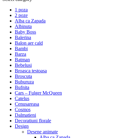
1 poza
2 poze
Alba ca Zapada
Albinuta
Baby Boss
Balerina
Balon aer cald
Bambi
Barza
Batman
Bebelusi
Broasca testoasa
Broscuta
Buburuza
Bufnita
Cars – Fulger McQueen
Catelus
Cenusareasa
Cosmos
Dalmatieni
Decoratiuni florale
Design
Desene animate
Alba ca Zapada