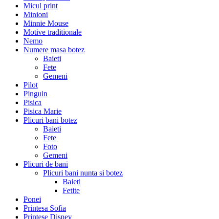
Micul print
Minioni
Minnie Mouse
Motive traditionale
Nemo
Numere masa botez
Baieti
Fete
Gemeni
Pilot
Pinguin
Pisica
Pisica Marie
Plicuri bani botez
Baieti
Fete
Foto
Gemeni
Plicuri de bani
Plicuri bani nunta si botez
Baieti
Fetite
Ponei
Printesa Sofia
Printese Disney