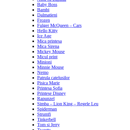
Baby Boss
Bambi
Dalmatieni
Frozen
Fulger McQueen – Cars
Hello Kitty
Ice Age
Mica printesa
Mica Sirena
Mickey Mouse
Micul print
Minioni
Minnie Mouse
Nemo
Patrula catelusilor
Pisica Marie
Printesa Sofia
Printese Disney
Rapunzel
Simba – Lion King – Regele Leu
Spiderman
Strumfi
Tinkerbell
Tom si Jerry
Tweety