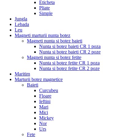
Eticheta
Pliate
Simple
Jungla
Lebada
Leu
Magneti marturii nunta botez
Magneti nunta si botez baieti
Nunta si botez baieti CR 1 poza
Nunta si botez baieti CR 2 poze
Magneti nunta si botez fetite
Nunta si botez fetite CR 1 poza
Nunta si botez fetite CR 2 poze
Maritim
Marturii botez magnetice
Baieti
Curcubeu
Floare
Ieftini
Mari
Mici
Mickey
Nor
Urs
Fete