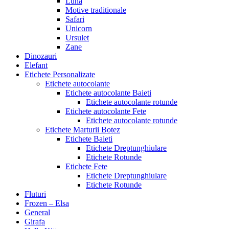
Luna
Motive traditionale
Safari
Unicorn
Ursulet
Zane
Dinozauri
Elefant
Etichete Personalizate
Etichete autocolante
Etichete autocolante Baieti
Etichete autocolante rotunde
Etichete autocolante Fete
Etichete autocolante rotunde
Etichete Marturii Botez
Etichete Baieti
Etichete Dreptunghiulare
Etichete Rotunde
Etichete Fete
Etichete Dreptunghiulare
Etichete Rotunde
Fluturi
Frozen – Elsa
General
Girafa