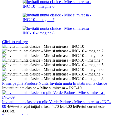
Click to enlarge
Prima pagină
Produse Nunta
Invitatii nunta
Invitatii nunta clasice
Invitatii nunta clasice – Mire si mireasa – INC-10
Invitatii nunta clasice cu plic Verde Padure - Mire si mireasa - INC-
09
4,70
lei
Prețul inițial a fost: 4,70 lei.
4,00
lei
Prețul curent este:
4,00 lei.