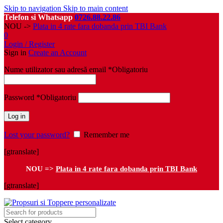
Skip to navigation
Skip to main content
Telefon si Whatsapp
0726.88.22.86
NOU ->
Plata in 4 rate fara dobanda prin TBI Bank
0
Login / Register
Sign in
Create an Account
Nume utilizator sau adresă email
*
Obligatoriu
Password
*
Obligatoriu
Log in
Lost your password?
Remember me
[gtranslate]
NOU =>
Plata in 4 rate fara dobanda prin TBI Bank
[gtranslate]
Select category