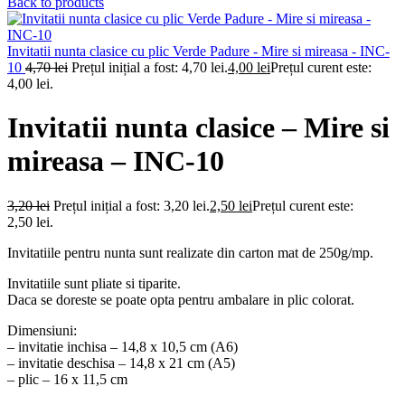
Back to products
Invitatii nunta clasice cu plic Verde Padure - Mire si mireasa - INC-
10
4,70
lei
Prețul inițial a fost: 4,70 lei.
4,00
lei
Prețul curent este:
4,00 lei.
Invitatii nunta clasice – Mire si
mireasa – INC-10
3,20
lei
Prețul inițial a fost: 3,20 lei.
2,50
lei
Prețul curent este:
2,50 lei.
Invitatiile pentru nunta sunt realizate din carton mat de 250g/mp.
Invitatiile sunt pliate si tiparite.
Daca se doreste se poate opta pentru ambalare in plic colorat.
Dimensiuni:
– invitatie inchisa – 14,8 x 10,5 cm (A6)
– invitatie deschisa – 14,8 x 21 cm (A5)
– plic – 16 x 11,5 cm