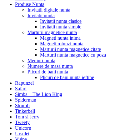
Produse Nunta
Invitatii digitale nunta
Invitatii nunta
Invitatii nunta clasice
Invitatii nunta simple
Marturii magnetice nunta
Magneti nunta inima
Magneti rotunzi nunta
Marturii nunta magnetice citate
Marturii nunta magnetice cu poza
Meniuri nunta
Numere de masa nunta
Plicuri de bani nunta
Plicuri de bani nunta ieftine
Rapunzel
Safari
Simba – The Lion King
Spiderman
Strumfi
Tinkerbell
Tom si Jerry
Tweety
Unicorn
Ursulet
Vulpe