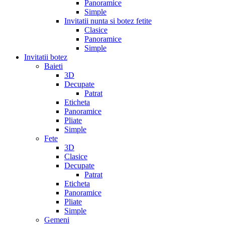
Panoramice
Simple
Invitatii nunta si botez fetite
Clasice
Panoramice
Simple
Invitatii botez
Baieti
3D
Decupate
Patrat
Eticheta
Panoramice
Pliate
Simple
Fete
3D
Clasice
Decupate
Patrat
Eticheta
Panoramice
Pliate
Simple
Gemeni