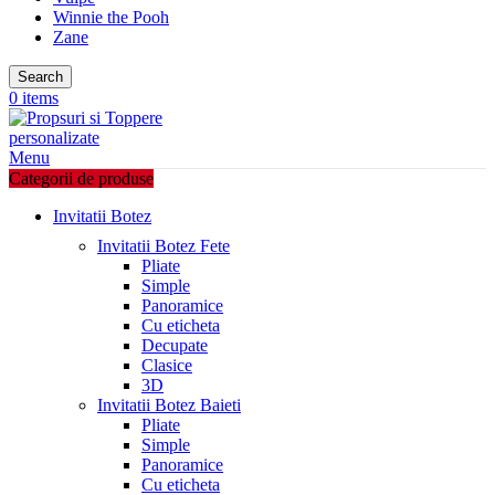
Winnie the Pooh
Zane
Search
0
items
Menu
Categorii de produse
Invitatii Botez
Invitatii Botez Fete
Pliate
Simple
Panoramice
Cu eticheta
Decupate
Clasice
3D
Invitatii Botez Baieti
Pliate
Simple
Panoramice
Cu eticheta