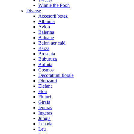
Winnie the Pooh
Diverse
Accesorii botez
Albinuta
Avion
Balerina
Baloane
Balon aer cald
Barza
Broscuta
Buburuza
Bufnita
Cosmos
Decoratiuni florale
Dinozauri
Elefant
Flori
Fluturi
Girafa
Iepuras
Ingeras
Jungla
Lebada
Leu