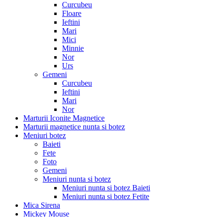
Curcubeu
Floare
Ieftini
Mari
Mici
Minnie
Nor
Urs
Gemeni
Curcubeu
Ieftini
Mari
Nor
Marturii Iconite Magnetice
Marturii magnetice nunta si botez
Meniuri botez
Baieti
Fete
Foto
Gemeni
Meniuri nunta si botez
Meniuri nunta si botez Baieti
Meniuri nunta si botez Fetite
Mica Sirena
Mickey Mouse