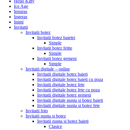
Hello Kitty
Ice Age
Iepuras
Ingeras
Inimi
Invitatii
Invitatii botez
Invitatii botez baietei
Simple
Invitatii botez fetite
Simple
Invitatii botez gemeni
Simple
Invitatii digitale – online
Invitatii digitale botez baieti
Invitatii digitale botez baieti cu poza
Invitatii digitale botez fete
Invitatii digitale botez fete cu poza
Invitatii digitale botez gemeni
Invitatii digitale nunta si botez baieti
Invitatii digitale nunta si botez fete
Invitatii foto
Invitatii nunta si botez
Invitatii nunta si botez baieti
Clasice