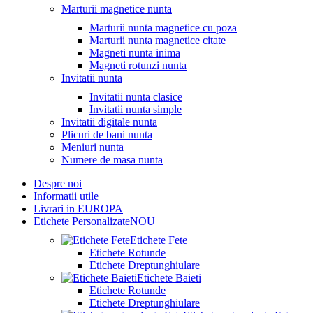
Marturii magnetice nunta
Marturii nunta magnetice cu poza
Marturii nunta magnetice citate
Magneti nunta inima
Magneti rotunzi nunta
Invitatii nunta
Invitatii nunta clasice
Invitatii nunta simple
Invitatii digitale nunta
Plicuri de bani nunta
Meniuri nunta
Numere de masa nunta
Despre noi
Informatii utile
Livrari in EUROPA
Etichete Personalizate
NOU
Etichete Fete
Etichete Rotunde
Etichete Dreptunghiulare
Etichete Baieti
Etichete Rotunde
Etichete Dreptunghiulare