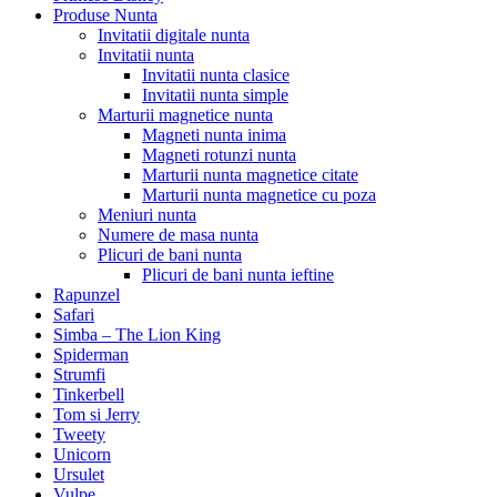
Produse Nunta
Invitatii digitale nunta
Invitatii nunta
Invitatii nunta clasice
Invitatii nunta simple
Marturii magnetice nunta
Magneti nunta inima
Magneti rotunzi nunta
Marturii nunta magnetice citate
Marturii nunta magnetice cu poza
Meniuri nunta
Numere de masa nunta
Plicuri de bani nunta
Plicuri de bani nunta ieftine
Rapunzel
Safari
Simba – The Lion King
Spiderman
Strumfi
Tinkerbell
Tom si Jerry
Tweety
Unicorn
Ursulet
Vulpe