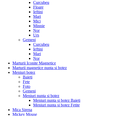
Curcubeu
Floare
Ieftini
Mari
Mici
Minnie
Nor
Urs
Gemeni
Curcubeu
Ieftini
Mari
Nor
Marturii Iconite Magnetice
Marturii magnetice nunta si botez
Meniuri botez
Baieti
Fete
Foto
Gemeni
Meniuri nunta si botez
Meniuri nunta si botez Baieti
Meniuri nunta si botez Fetite
Mica Sirena
Mickey Mouse