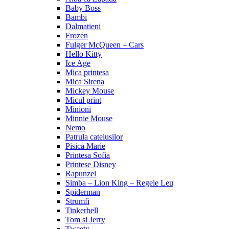
Baby Boss
Bambi
Dalmatieni
Frozen
Fulger McQueen – Cars
Hello Kitty
Ice Age
Mica printesa
Mica Sirena
Mickey Mouse
Micul print
Minioni
Minnie Mouse
Nemo
Patrula catelusilor
Pisica Marie
Printesa Sofia
Printese Disney
Rapunzel
Simba – Lion King – Regele Leu
Spiderman
Strumfi
Tinkerbell
Tom si Jerry
Tweety