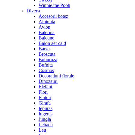
Winnie the Pooh
Diverse
Accesorii botez
Albinuta
Avion
Balerina
Baloane
Balon aer cald
Barza
Broscuta
Buburuza
Bufnita
Cosmos
Decoratiuni florale
Dinozauri
Elefant
Flori
Fluturi
Girafa
Iepuras
Ingeras
Jungla
Lebada
Leu