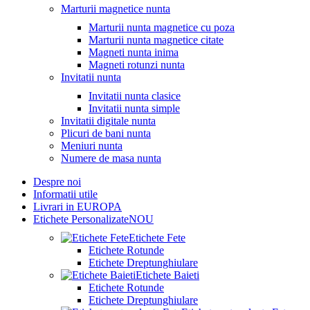
Marturii magnetice nunta
Marturii nunta magnetice cu poza
Marturii nunta magnetice citate
Magneti nunta inima
Magneti rotunzi nunta
Invitatii nunta
Invitatii nunta clasice
Invitatii nunta simple
Invitatii digitale nunta
Plicuri de bani nunta
Meniuri nunta
Numere de masa nunta
Despre noi
Informatii utile
Livrari in EUROPA
Etichete Personalizate
NOU
Etichete Fete
Etichete Rotunde
Etichete Dreptunghiulare
Etichete Baieti
Etichete Rotunde
Etichete Dreptunghiulare