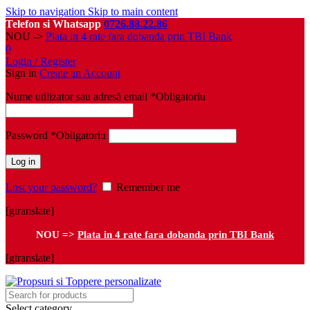
Skip to navigation
Skip to main content
Telefon si Whatsapp
0726.88.22.86
NOU ->
Plata in 4 rate fara dobanda prin TBI Bank
0
Login / Register
Sign in
Create an Account
Nume utilizator sau adresă email
*
Obligatoriu
Password
*
Obligatoriu
Log in
Lost your password?
Remember me
[gtranslate]
NOU =>
Plata in 4 rate fara dobanda prin TBI Bank
[gtranslate]
Select category