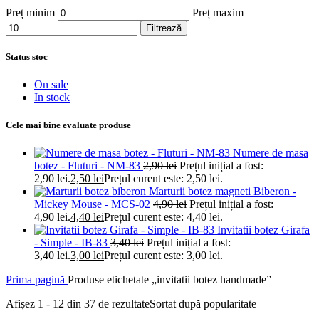
Preț minim
Preț maxim
Filtrează
Status stoc
On sale
In stock
Cele mai bine evaluate produse
Numere de masa
botez - Fluturi - NM-83
2,90
lei
Prețul inițial a fost:
2,90 lei.
2,50
lei
Prețul curent este: 2,50 lei.
Marturii botez magneti Biberon -
Mickey Mouse - MCS-02
4,90
lei
Prețul inițial a fost:
4,90 lei.
4,40
lei
Prețul curent este: 4,40 lei.
Invitatii botez Girafa
- Simple - IB-83
3,40
lei
Prețul inițial a fost:
3,40 lei.
3,00
lei
Prețul curent este: 3,00 lei.
Prima pagină
Produse etichetate „invitatii botez handmade”
Afișez 1 - 12 din 37 de rezultate
Sortat după popularitate