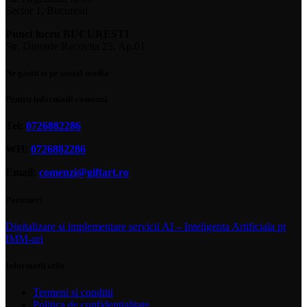
Sector 1, Bucuresti
Punct lucru BUCURESTI
Str. Dimitrie Racovita 25, Ap.01
Ne gasiti si pe social media
Pentru informatii comenzi
Tel:
0726882286
WH:
0726882286
Email:
comenzi@giftart.ro
Parteneri
Digitalizare si implementare servicii AI – Inteligenta Artificiala pt
IMM-uri
Informatii utile
Termeni si conditii
Politica de confidentialitate