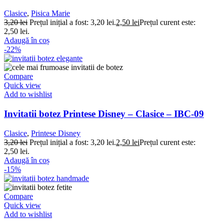
Clasice
,
Pisica Marie
3,20
lei
Prețul inițial a fost: 3,20 lei.
2,50
lei
Prețul curent este:
2,50 lei.
Adaugă în coș
-22%
Compare
Quick view
Add to wishlist
Invitatii botez Printese Disney – Clasice – IBC-09
Clasice
,
Printese Disney
3,20
lei
Prețul inițial a fost: 3,20 lei.
2,50
lei
Prețul curent este:
2,50 lei.
Adaugă în coș
-15%
Compare
Quick view
Add to wishlist