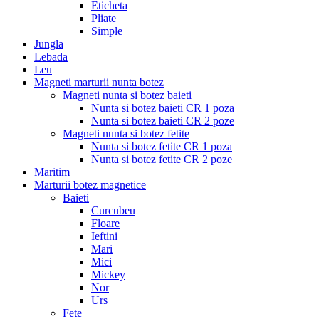
Eticheta
Pliate
Simple
Jungla
Lebada
Leu
Magneti marturii nunta botez
Magneti nunta si botez baieti
Nunta si botez baieti CR 1 poza
Nunta si botez baieti CR 2 poze
Magneti nunta si botez fetite
Nunta si botez fetite CR 1 poza
Nunta si botez fetite CR 2 poze
Maritim
Marturii botez magnetice
Baieti
Curcubeu
Floare
Ieftini
Mari
Mici
Mickey
Nor
Urs
Fete