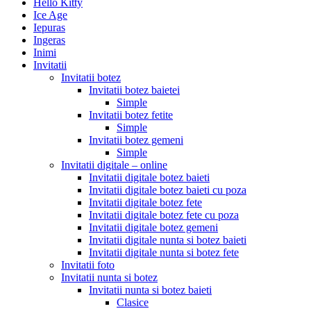
Hello Kitty
Ice Age
Iepuras
Ingeras
Inimi
Invitatii
Invitatii botez
Invitatii botez baietei
Simple
Invitatii botez fetite
Simple
Invitatii botez gemeni
Simple
Invitatii digitale – online
Invitatii digitale botez baieti
Invitatii digitale botez baieti cu poza
Invitatii digitale botez fete
Invitatii digitale botez fete cu poza
Invitatii digitale botez gemeni
Invitatii digitale nunta si botez baieti
Invitatii digitale nunta si botez fete
Invitatii foto
Invitatii nunta si botez
Invitatii nunta si botez baieti
Clasice