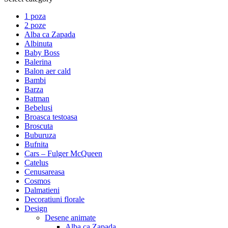
1 poza
2 poze
Alba ca Zapada
Albinuta
Baby Boss
Balerina
Balon aer cald
Bambi
Barza
Batman
Bebelusi
Broasca testoasa
Broscuta
Buburuza
Bufnita
Cars – Fulger McQueen
Catelus
Cenusareasa
Cosmos
Dalmatieni
Decoratiuni florale
Design
Desene animate
Alba ca Zapada