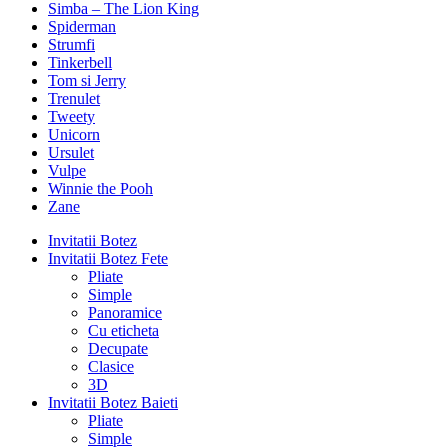
Simba – The Lion King
Spiderman
Strumfi
Tinkerbell
Tom si Jerry
Trenulet
Tweety
Unicorn
Ursulet
Vulpe
Winnie the Pooh
Zane
Invitatii Botez
Invitatii Botez Fete
Pliate
Simple
Panoramice
Cu eticheta
Decupate
Clasice
3D
Invitatii Botez Baieti
Pliate
Simple