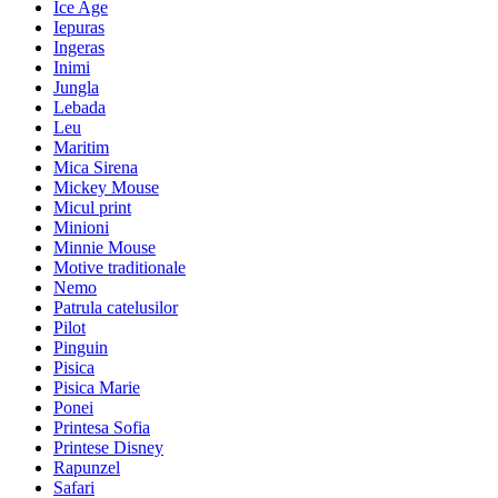
Ice Age
Iepuras
Ingeras
Inimi
Jungla
Lebada
Leu
Maritim
Mica Sirena
Mickey Mouse
Micul print
Minioni
Minnie Mouse
Motive traditionale
Nemo
Patrula catelusilor
Pilot
Pinguin
Pisica
Pisica Marie
Ponei
Printesa Sofia
Printese Disney
Rapunzel
Safari