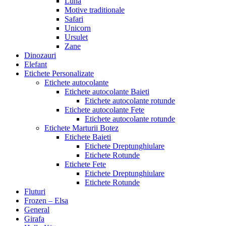
Luna
Motive traditionale
Safari
Unicorn
Ursulet
Zane
Dinozauri
Elefant
Etichete Personalizate
Etichete autocolante
Etichete autocolante Baieti
Etichete autocolante rotunde
Etichete autocolante Fete
Etichete autocolante rotunde
Etichete Marturii Botez
Etichete Baieti
Etichete Dreptunghiulare
Etichete Rotunde
Etichete Fete
Etichete Dreptunghiulare
Etichete Rotunde
Fluturi
Frozen – Elsa
General
Girafa