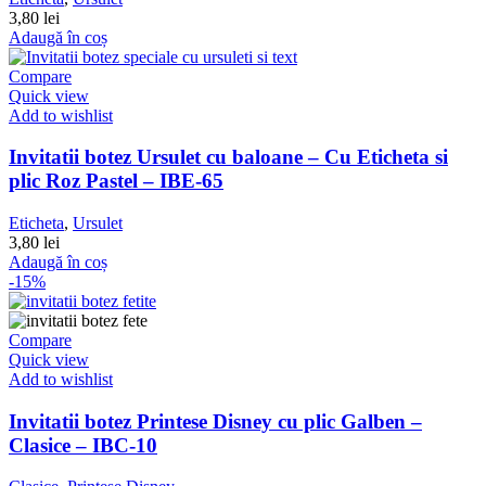
3,80
lei
Adaugă în coș
Compare
Quick view
Add to wishlist
Invitatii botez Ursulet cu baloane – Cu Eticheta si
plic Roz Pastel – IBE-65
Eticheta
,
Ursulet
3,80
lei
Adaugă în coș
-15%
Compare
Quick view
Add to wishlist
Invitatii botez Printese Disney cu plic Galben –
Clasice – IBC-10