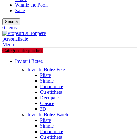
Winnie the Pooh
Zane
Search
0
items
Menu
Categorii de produse
Invitatii Botez
Invitatii Botez Fete
Pliate
Simple
Panoramice
Cu eticheta
Decupate
Clasice
3D
Invitatii Botez Baieti
Pliate
Simple
Panoramice
Cu eticheta