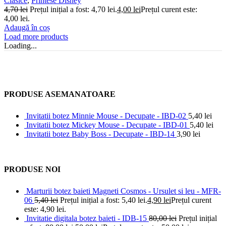
Clasice
,
Printese Disney
4,70
lei
Prețul inițial a fost: 4,70 lei.
4,00
lei
Prețul curent este:
4,00 lei.
Adaugă în coș
Load more products
Loading...
PRODUSE ASEMANATOARE
Invitatii botez Minnie Mouse - Decupate - IBD-02
5,40
lei
Invitatii botez Mickey Mouse - Decupate - IBD-01
5,40
lei
Invitatii botez Baby Boss - Decupate - IBD-14
3,90
lei
PRODUSE NOI
Marturii botez baieti Magneti Cosmos - Ursulet si leu - MFR-
06
5,40
lei
Prețul inițial a fost: 5,40 lei.
4,90
lei
Prețul curent
este: 4,90 lei.
Invitatie digitala botez baieti - IDB-15
80,00
lei
Prețul inițial