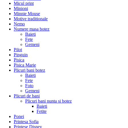
Micul print
Minioni
Minnie Mouse
Motive traditionale
Nemo
Numere masa botez
Baieti
Fete
Gemeni
Pilot
Pinguin
Pisica
Pisica Marie
Plicuri bani botez
Baieti
Fete
Foto
Gemeni
Plicuri de bani
Plicuri bani nunta si botez
Baieti
Fetite
Ponei
Printesa Sofia
Printese Disney