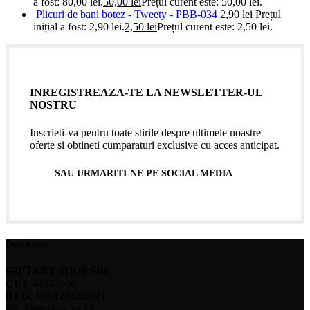
a fost: 80,00 lei.
50,00
lei
Prețul curent este: 50,00 lei.
Plicuri de bani botez - Tweety - PBB-034
2,90
lei
Prețul
inițial a fost: 2,90 lei.
2,50
lei
Prețul curent este: 2,50 lei.
INREGISTREAZA-TE LA NEWSLETTER-UL
NOSTRU
Inscrieti-va pentru toate stirile despre ultimele noastre
oferte si obtineti cumparaturi exclusive cu acces anticipat.
SAU URMARITI-NE PE SOCIAL MEDIA
Date firma
GIFTART SHOP SRL
CUI
: 44645556
REG
: J40/12842/2021
Str. Argentina, nr.25