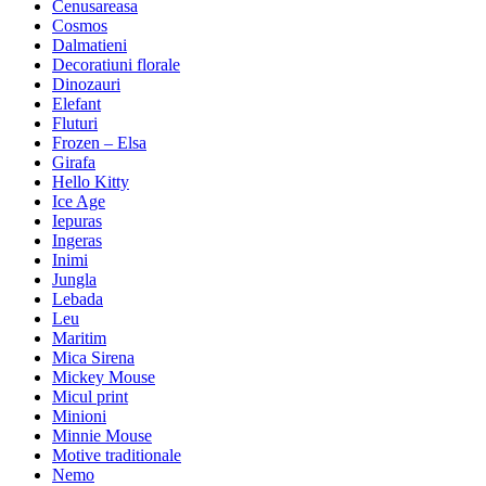
Cenusareasa
Cosmos
Dalmatieni
Decoratiuni florale
Dinozauri
Elefant
Fluturi
Frozen – Elsa
Girafa
Hello Kitty
Ice Age
Iepuras
Ingeras
Inimi
Jungla
Lebada
Leu
Maritim
Mica Sirena
Mickey Mouse
Micul print
Minioni
Minnie Mouse
Motive traditionale
Nemo