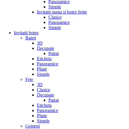
Panoramice
Simple
Invitatii nunta si botez fetite
Clasice
Panoramice
Simple
Invitatii botez
Baieti
3D
Decupate
Patrat
Eticheta
Panoramice
Pliate
Simple
Fete
3D
Clasice
Decupate
Patrat
Eticheta
Panoramice
Pliate
Simple
Gemeni