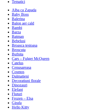
Tematici
Alba ca Zapada
Baby Boss
Balerina
Balon aer cald
Bambi
Barza
Batman
Bebelusi
Broasca testoasa
Broscuta
Bufnita
Cars – Fulger McQueen
Catelus
Cenusareasa
Cosmos
Dalmatieni
Decoratiuni florale
Dinozauri
Elefant
Fluturi
Frozen – Elsa
Girafa
Hello Kitty