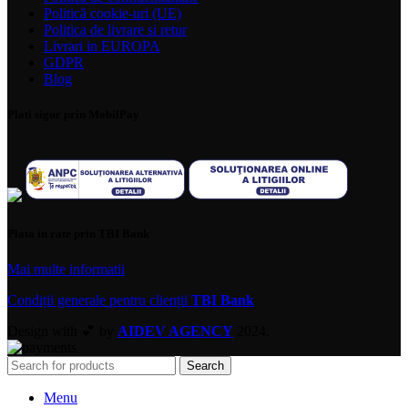
Politică cookie-uri (UE)
Politica de livrare si retur
Livrari in EUROPA
GDPR
Blog
Plati sigur prin MobilPay
Plata in rate prin TBI Bank
Mai multe informatii
Condiții generale pentru clienții
TBI Bank
Design with 💕 by
AIDEV AGENCY
2024.
Search
Menu