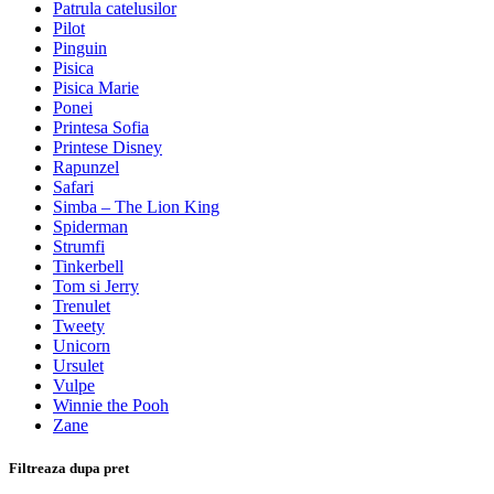
Patrula catelusilor
Pilot
Pinguin
Pisica
Pisica Marie
Ponei
Printesa Sofia
Printese Disney
Rapunzel
Safari
Simba – The Lion King
Spiderman
Strumfi
Tinkerbell
Tom si Jerry
Trenulet
Tweety
Unicorn
Ursulet
Vulpe
Winnie the Pooh
Zane
Filtreaza dupa pret