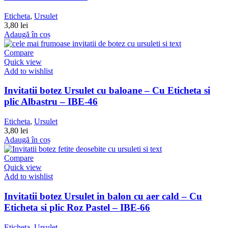
Eticheta
,
Ursulet
3,80
lei
Adaugă în coș
Compare
Quick view
Add to wishlist
Invitatii botez Ursulet cu baloane – Cu Eticheta si
plic Albastru – IBE-46
Eticheta
,
Ursulet
3,80
lei
Adaugă în coș
Compare
Quick view
Add to wishlist
Invitatii botez Ursulet in balon cu aer cald – Cu
Eticheta si plic Roz Pastel – IBE-66
Eticheta
,
Ursulet