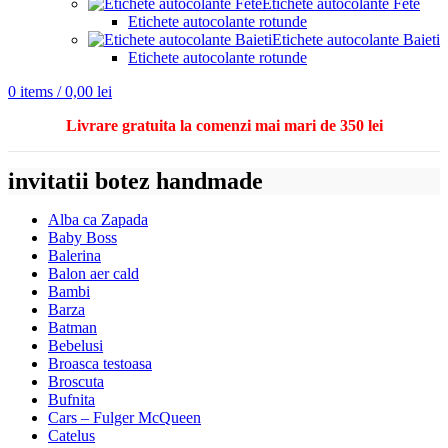
Etichete autocolante Fete
Etichete autocolante rotunde
Etichete autocolante Baieti
Etichete autocolante rotunde
0
items
/
0,00
lei
Livrare gratuita la comenzi mai mari de 350 lei
invitatii botez handmade
Alba ca Zapada
Baby Boss
Balerina
Balon aer cald
Bambi
Barza
Batman
Bebelusi
Broasca testoasa
Broscuta
Bufnita
Cars – Fulger McQueen
Catelus