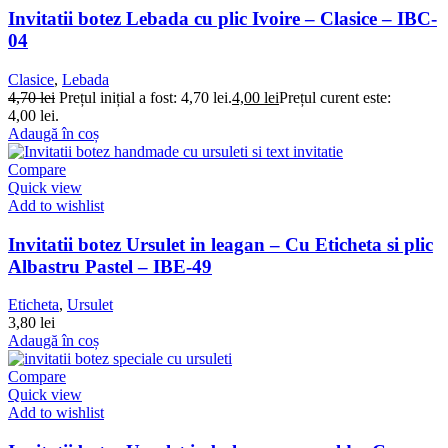
Invitatii botez Lebada cu plic Ivoire – Clasice – IBC-
04
Clasice
,
Lebada
4,70
lei
Prețul inițial a fost: 4,70 lei.
4,00
lei
Prețul curent este:
4,00 lei.
Adaugă în coș
Compare
Quick view
Add to wishlist
Invitatii botez Ursulet in leagan – Cu Eticheta si plic
Albastru Pastel – IBE-49
Eticheta
,
Ursulet
3,80
lei
Adaugă în coș
Compare
Quick view
Add to wishlist