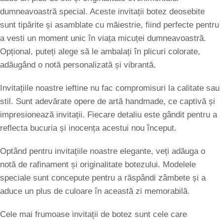
dumneavoastră special. Aceste invitații botez deosebite
sunt tipărite și asamblate cu măiestrie, fiind perfecte pentru
a vesti un moment unic în viața micuței dumneavoastră.
Opțional, puteți alege să le ambalați în plicuri colorate,
adăugând o notă personalizată și vibrantă.
Invitațiile noastre ieftine nu fac compromisuri la calitate sau
stil. Sunt adevărate opere de artă handmade, ce captivă și
impresionează invitații. Fiecare detaliu este gândit pentru a
reflecta bucuria și inocența acestui nou început.
Optând pentru invitațiile noastre elegante, veți adăuga o
notă de rafinament și originalitate botezului. Modelele
speciale sunt concepute pentru a răspândi zâmbete și a
aduce un plus de culoare în această zi memorabilă.
Cele mai frumoase invitații de botez sunt cele care