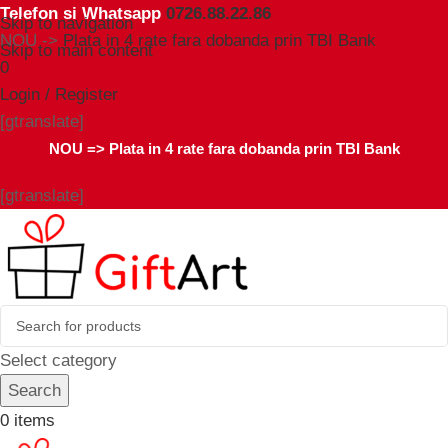
Telefon si Whatsapp
0726.88.22.86
Skip to navigation
NOU ->
Plata in 4 rate fara dobanda prin TBI Bank
Skip to main content
0
Login / Register
[gtranslate]
NOU =>
Plata in 4 rate fara dobanda prin TBI Bank
[gtranslate]
Select category
Search
0
items