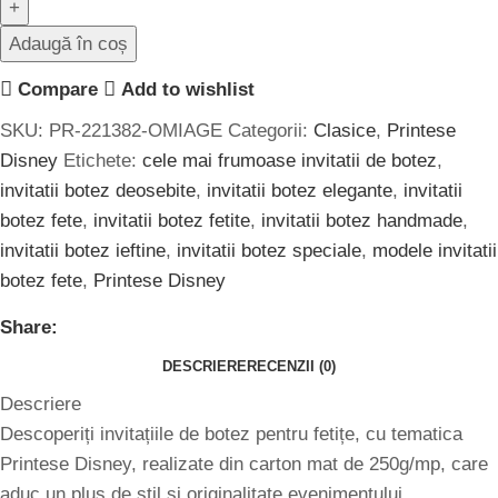
Adaugă în coș
Compare
Add to wishlist
SKU:
PR-221382-OMIAGE
Categorii:
Clasice
,
Printese
Disney
Etichete:
cele mai frumoase invitatii de botez
,
invitatii botez deosebite
,
invitatii botez elegante
,
invitatii
botez fete
,
invitatii botez fetite
,
invitatii botez handmade
,
invitatii botez ieftine
,
invitatii botez speciale
,
modele invitatii
botez fete
,
Printese Disney
Share:
DESCRIERE
RECENZII (0)
Descriere
Descoperiți invitațiile de botez pentru fetițe, cu tematica
Printese Disney, realizate din carton mat de 250g/mp, care
aduc un plus de stil și originalitate evenimentului