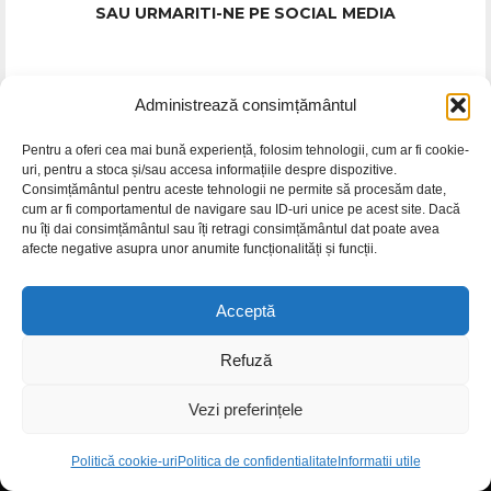
SAU URMARITI-NE PE SOCIAL MEDIA
DATE FIRMA
Administrează consimțământul
Pentru a oferi cea mai bună experiență, folosim tehnologii, cum ar fi cookie-
GIFTART SHOP SRL
uri, pentru a stoca și/sau accesa informațiile despre dispozitive.
CUI
: 44645556
Consimțământul pentru aceste tehnologii ne permite să procesăm date,
cum ar fi comportamentul de navigare sau ID-uri unice pe acest site. Dacă
REG
: J40/12842/2021
nu îți dai consimțământul sau îți retragi consimțământul dat poate avea
Str. Argentina, nr.25
afecte negative asupra unor anumite funcționalități și funcții.
Sector 1, Bucuresti
Acceptă
Punct lucru BUCURESTI
Str. Dimitrie Racovita 25, Ap.01
Refuză
Vezi preferințele
NE GASITI SI PE SOCIAL MEDIA
Politică cookie-uri
Politica de confidentialitate
Informatii utile