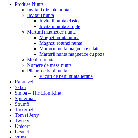
Produse Nunta
Invitatii digitale nunta
Invitatii nunta
Invitatii nunta clasice
Invitatii nunta simple
Marturii magnetice nunta
Magneti nunta inima
Magneti rotunzi nunta
Marturii nunta magnetice citate
Marturii nunta magnetice cu poza
Meniuri nunta
Numere de masa nunta
Plicuri de bani nunta
Plicuri de bani nunta ieftine
Rapunzel
Safari
Simba – The Lion King
Spiderman
Strumfi
Tinkerbell
Tom si Jerry
Tweety
Unicorn
Ursulet
Vulpe