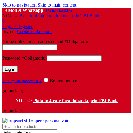
Skip to navigation
Skip to main content
Telefon si Whatsapp
0726.88.22.86
NOU ->
Plata in 4 rate fara dobanda prin TBI Bank
0
Login / Register
Sign in
Create an Account
Nume utilizator sau adresă email
*
Obligatoriu
Password
*
Obligatoriu
Log in
Lost your password?
Remember me
[gtranslate]
NOU =>
Plata in 4 rate fara dobanda prin TBI Bank
[gtranslate]
Select category