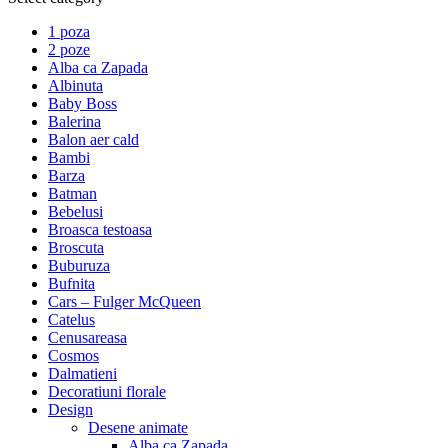
1 poza
2 poze
Alba ca Zapada
Albinuta
Baby Boss
Balerina
Balon aer cald
Bambi
Barza
Batman
Bebelusi
Broasca testoasa
Broscuta
Buburuza
Bufnita
Cars – Fulger McQueen
Catelus
Cenusareasa
Cosmos
Dalmatieni
Decoratiuni florale
Design
Desene animate
Alba ca Zapada