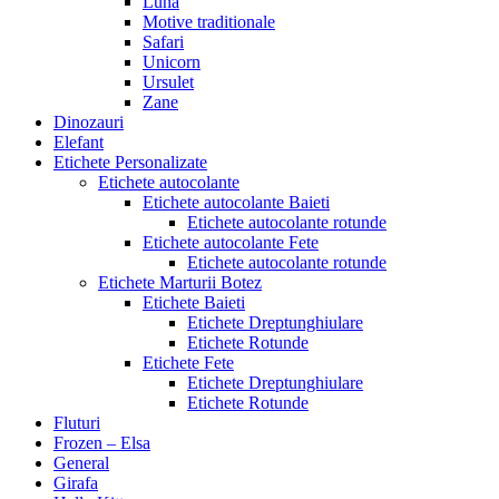
Luna
Motive traditionale
Safari
Unicorn
Ursulet
Zane
Dinozauri
Elefant
Etichete Personalizate
Etichete autocolante
Etichete autocolante Baieti
Etichete autocolante rotunde
Etichete autocolante Fete
Etichete autocolante rotunde
Etichete Marturii Botez
Etichete Baieti
Etichete Dreptunghiulare
Etichete Rotunde
Etichete Fete
Etichete Dreptunghiulare
Etichete Rotunde
Fluturi
Frozen – Elsa
General
Girafa