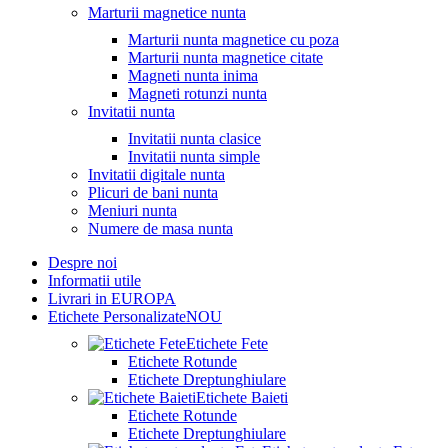
Marturii magnetice nunta
Marturii nunta magnetice cu poza
Marturii nunta magnetice citate
Magneti nunta inima
Magneti rotunzi nunta
Invitatii nunta
Invitatii nunta clasice
Invitatii nunta simple
Invitatii digitale nunta
Plicuri de bani nunta
Meniuri nunta
Numere de masa nunta
Despre noi
Informatii utile
Livrari in EUROPA
Etichete Personalizate
NOU
Etichete Fete
Etichete Rotunde
Etichete Dreptunghiulare
Etichete Baieti
Etichete Rotunde
Etichete Dreptunghiulare