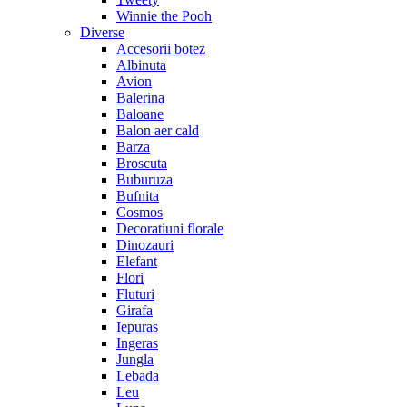
Winnie the Pooh
Diverse
Accesorii botez
Albinuta
Avion
Balerina
Baloane
Balon aer cald
Barza
Broscuta
Buburuza
Bufnita
Cosmos
Decoratiuni florale
Dinozauri
Elefant
Flori
Fluturi
Girafa
Iepuras
Ingeras
Jungla
Lebada
Leu