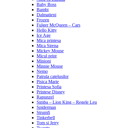
Baby Boss
Bambi
Dalmatieni
Frozen
Fulger McQueen – Cars
Hello Kitty
Ice Age
Mica printesa
Mica Sirena
Mickey Mouse
Micul print
Minioni
Minnie Mouse
Nemo
Patrula catelusilor
Pisica Marie
Printesa Sofia
Printese Disney
Rapunzel
Simba – Lion King – Regele Leu
Spiderman
Strumfi
Tinkerbell
Tom si Jerry
Tweety