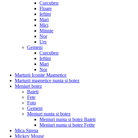
Curcubeu
Floare
Ieftini
Mari
Mici
Minnie
Nor
Urs
Gemeni
Curcubeu
Ieftini
Mari
Nor
Marturii Iconite Magnetice
Marturii magnetice nunta si botez
Meniuri botez
Baieti
Fete
Foto
Gemeni
Meniuri nunta si botez
Meniuri nunta si botez Baieti
Meniuri nunta si botez Fetite
Mica Sirena
Mickey Mouse