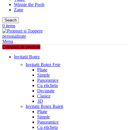
Winnie the Pooh
Zane
Search
0
items
Menu
Categorii de produse
Invitatii Botez
Invitatii Botez Fete
Pliate
Simple
Panoramice
Cu eticheta
Decupate
Clasice
3D
Invitatii Botez Baieti
Pliate
Simple
Panoramice
Cu eticheta