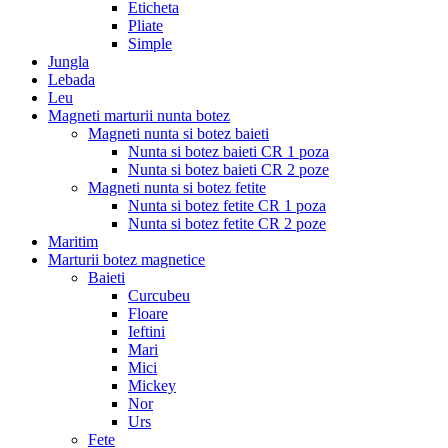
Eticheta
Pliate
Simple
Jungla
Lebada
Leu
Magneti marturii nunta botez
Magneti nunta si botez baieti
Nunta si botez baieti CR 1 poza
Nunta si botez baieti CR 2 poze
Magneti nunta si botez fetite
Nunta si botez fetite CR 1 poza
Nunta si botez fetite CR 2 poze
Maritim
Marturii botez magnetice
Baieti
Curcubeu
Floare
Ieftini
Mari
Mici
Mickey
Nor
Urs
Fete