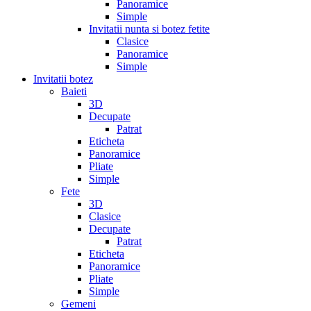
Panoramice
Simple
Invitatii nunta si botez fetite
Clasice
Panoramice
Simple
Invitatii botez
Baieti
3D
Decupate
Patrat
Eticheta
Panoramice
Pliate
Simple
Fete
3D
Clasice
Decupate
Patrat
Eticheta
Panoramice
Pliate
Simple
Gemeni