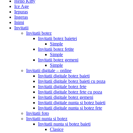
Hello Kitty
Ice Age
Iepuras
Ingeras
Inimi
Invitatii
Invitatii botez
Invitatii botez baietei
Simple
Invitatii botez fetite
Simple
Invitatii botez gemeni
Simple
Invitatii digitale – online
Invitatii digitale botez baieti
Invitatii digitale botez baieti cu poza
Invitatii digitale botez fete
Invitatii digitale botez fete cu poza
Invitatii digitale botez gemeni
Invitatii digitale nunta si botez baieti
Invitatii digitale nunta si botez fete
Invitatii foto
Invitatii nunta si botez
Invitatii nunta si botez baieti
Clasice