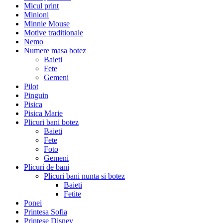
Micul print
Minioni
Minnie Mouse
Motive traditionale
Nemo
Numere masa botez
Baieti
Fete
Gemeni
Pilot
Pinguin
Pisica
Pisica Marie
Plicuri bani botez
Baieti
Fete
Foto
Gemeni
Plicuri de bani
Plicuri bani nunta si botez
Baieti
Fetite
Ponei
Printesa Sofia
Printese Disney