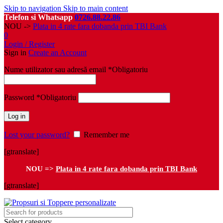
Skip to navigation
Skip to main content
Telefon si Whatsapp
0726.88.22.86
NOU ->
Plata in 4 rate fara dobanda prin TBI Bank
0
Login / Register
Sign in
Create an Account
Nume utilizator sau adresă email
*
Obligatoriu
Password
*
Obligatoriu
Log in
Lost your password?
Remember me
[gtranslate]
NOU =>
Plata in 4 rate fara dobanda prin TBI Bank
[gtranslate]
Select category