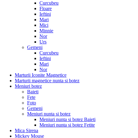
Curcubeu
Floare
Ieftini
Mari
Mici
Minnie
Nor
Urs
Gemeni
Curcubeu
Ieftini
Mari
Nor
Marturii Iconite Magnetice
Marturii magnetice nunta si botez
Meniuri botez
Baieti
Fete
Foto
Gemeni
Meniuri nunta si botez
Meniuri nunta si botez Baieti
Meniuri nunta si botez Fetite
Mica Sirena
Mickey Mouse