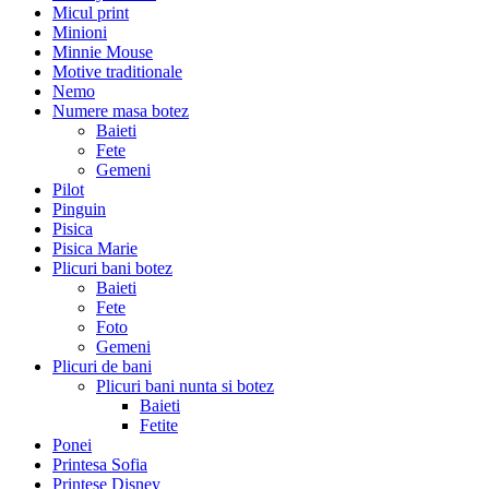
Micul print
Minioni
Minnie Mouse
Motive traditionale
Nemo
Numere masa botez
Baieti
Fete
Gemeni
Pilot
Pinguin
Pisica
Pisica Marie
Plicuri bani botez
Baieti
Fete
Foto
Gemeni
Plicuri de bani
Plicuri bani nunta si botez
Baieti
Fetite
Ponei
Printesa Sofia
Printese Disney