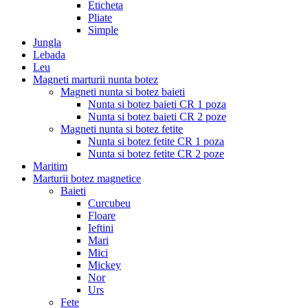
Eticheta
Pliate
Simple
Jungla
Lebada
Leu
Magneti marturii nunta botez
Magneti nunta si botez baieti
Nunta si botez baieti CR 1 poza
Nunta si botez baieti CR 2 poze
Magneti nunta si botez fetite
Nunta si botez fetite CR 1 poza
Nunta si botez fetite CR 2 poze
Maritim
Marturii botez magnetice
Baieti
Curcubeu
Floare
Ieftini
Mari
Mici
Mickey
Nor
Urs
Fete