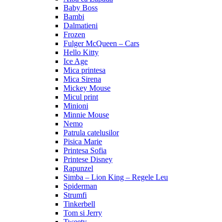
Baby Boss
Bambi
Dalmatieni
Frozen
Fulger McQueen – Cars
Hello Kitty
Ice Age
Mica printesa
Mica Sirena
Mickey Mouse
Micul print
Minioni
Minnie Mouse
Nemo
Patrula catelusilor
Pisica Marie
Printesa Sofia
Printese Disney
Rapunzel
Simba – Lion King – Regele Leu
Spiderman
Strumfi
Tinkerbell
Tom si Jerry
Tweety