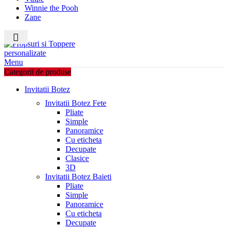
Winnie the Pooh
Zane
0
items
Menu
Categorii de produse
Invitatii Botez
Invitatii Botez Fete
Pliate
Simple
Panoramice
Cu eticheta
Decupate
Clasice
3D
Invitatii Botez Baieti
Pliate
Simple
Panoramice
Cu eticheta
Decupate