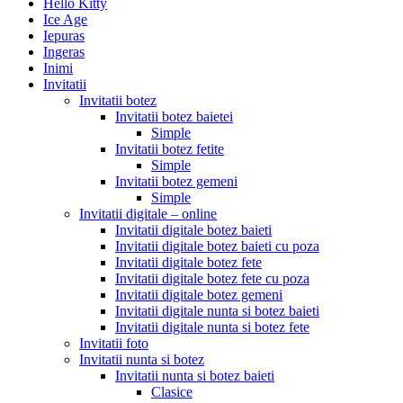
Hello Kitty
Ice Age
Iepuras
Ingeras
Inimi
Invitatii
Invitatii botez
Invitatii botez baietei
Simple
Invitatii botez fetite
Simple
Invitatii botez gemeni
Simple
Invitatii digitale – online
Invitatii digitale botez baieti
Invitatii digitale botez baieti cu poza
Invitatii digitale botez fete
Invitatii digitale botez fete cu poza
Invitatii digitale botez gemeni
Invitatii digitale nunta si botez baieti
Invitatii digitale nunta si botez fete
Invitatii foto
Invitatii nunta si botez
Invitatii nunta si botez baieti
Clasice