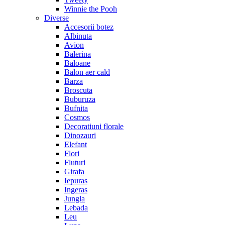
Winnie the Pooh
Diverse
Accesorii botez
Albinuta
Avion
Balerina
Baloane
Balon aer cald
Barza
Broscuta
Buburuza
Bufnita
Cosmos
Decoratiuni florale
Dinozauri
Elefant
Flori
Fluturi
Girafa
Iepuras
Ingeras
Jungla
Lebada
Leu