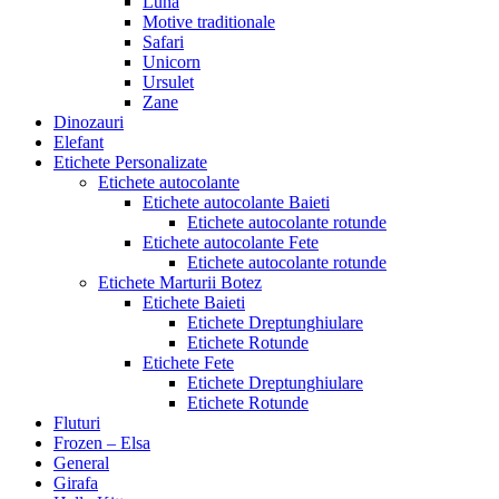
Luna
Motive traditionale
Safari
Unicorn
Ursulet
Zane
Dinozauri
Elefant
Etichete Personalizate
Etichete autocolante
Etichete autocolante Baieti
Etichete autocolante rotunde
Etichete autocolante Fete
Etichete autocolante rotunde
Etichete Marturii Botez
Etichete Baieti
Etichete Dreptunghiulare
Etichete Rotunde
Etichete Fete
Etichete Dreptunghiulare
Etichete Rotunde
Fluturi
Frozen – Elsa
General
Girafa