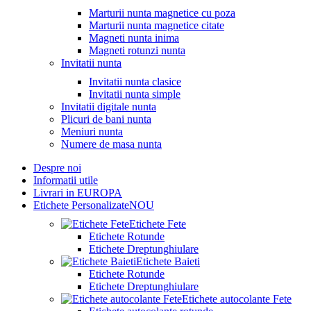
Marturii nunta magnetice cu poza
Marturii nunta magnetice citate
Magneti nunta inima
Magneti rotunzi nunta
Invitatii nunta
Invitatii nunta clasice
Invitatii nunta simple
Invitatii digitale nunta
Plicuri de bani nunta
Meniuri nunta
Numere de masa nunta
Despre noi
Informatii utile
Livrari in EUROPA
Etichete Personalizate
NOU
Etichete Fete
Etichete Rotunde
Etichete Dreptunghiulare
Etichete Baieti
Etichete Rotunde
Etichete Dreptunghiulare
Etichete autocolante Fete