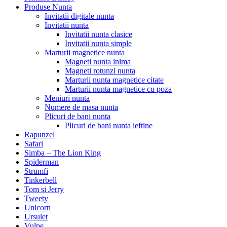
Produse Nunta
Invitatii digitale nunta
Invitatii nunta
Invitatii nunta clasice
Invitatii nunta simple
Marturii magnetice nunta
Magneti nunta inima
Magneti rotunzi nunta
Marturii nunta magnetice citate
Marturii nunta magnetice cu poza
Meniuri nunta
Numere de masa nunta
Plicuri de bani nunta
Plicuri de bani nunta ieftine
Rapunzel
Safari
Simba – The Lion King
Spiderman
Strumfi
Tinkerbell
Tom si Jerry
Tweety
Unicorn
Ursulet
Vulpe