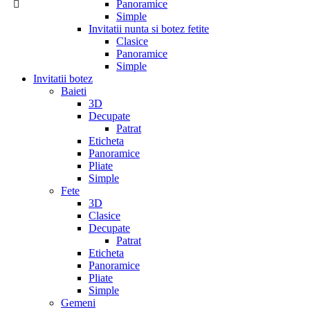
Panoramice
Simple
Invitatii nunta si botez fetite
Clasice
Panoramice
Simple
Invitatii botez
Baieti
3D
Decupate
Patrat
Eticheta
Panoramice
Pliate
Simple
Fete
3D
Clasice
Decupate
Patrat
Eticheta
Panoramice
Pliate
Simple
Gemeni