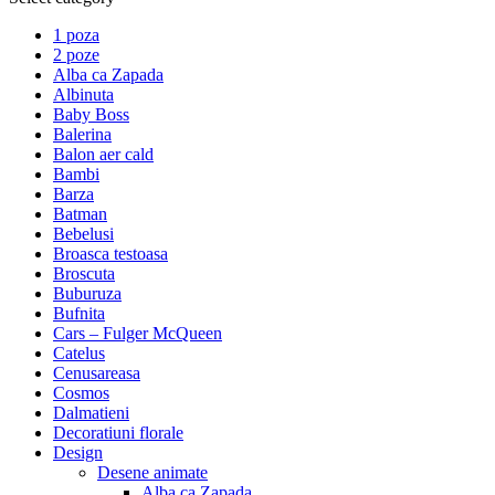
1 poza
2 poze
Alba ca Zapada
Albinuta
Baby Boss
Balerina
Balon aer cald
Bambi
Barza
Batman
Bebelusi
Broasca testoasa
Broscuta
Buburuza
Bufnita
Cars – Fulger McQueen
Catelus
Cenusareasa
Cosmos
Dalmatieni
Decoratiuni florale
Design
Desene animate
Alba ca Zapada