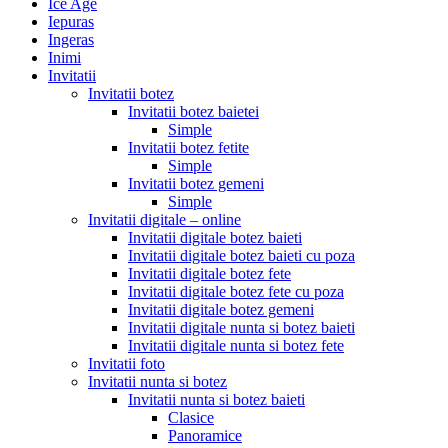
Ice Age
Iepuras
Ingeras
Inimi
Invitatii
Invitatii botez
Invitatii botez baietei
Simple
Invitatii botez fetite
Simple
Invitatii botez gemeni
Simple
Invitatii digitale – online
Invitatii digitale botez baieti
Invitatii digitale botez baieti cu poza
Invitatii digitale botez fete
Invitatii digitale botez fete cu poza
Invitatii digitale botez gemeni
Invitatii digitale nunta si botez baieti
Invitatii digitale nunta si botez fete
Invitatii foto
Invitatii nunta si botez
Invitatii nunta si botez baieti
Clasice
Panoramice