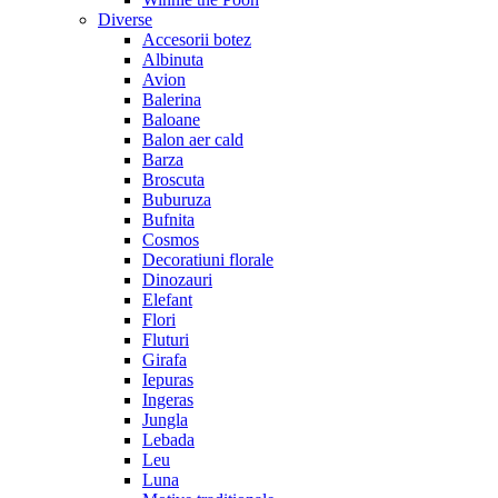
Diverse
Accesorii botez
Albinuta
Avion
Balerina
Baloane
Balon aer cald
Barza
Broscuta
Buburuza
Bufnita
Cosmos
Decoratiuni florale
Dinozauri
Elefant
Flori
Fluturi
Girafa
Iepuras
Ingeras
Jungla
Lebada
Leu
Luna