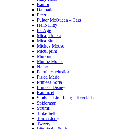
Bambi
Dalmatieni
Frozen
Fulger McQueen – Cars
Hello Kitty
Ice Age
Mica printesa
Mica Sirena
Mickey Mouse
Micul print
Minioni
Minnie Mouse
Nemo
Patrula catelusilor
Pisica Marie
Printesa Sofia
Printese Disney
Rapunzel
Simba – Lion King – Regele Leu
Spiderman
Strumfi
Tinkerbell
Tom si Jerry
Tweety
Winnie the Pooh