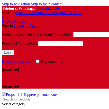
Skip to navigation
Skip to main content
Telefon si Whatsapp
0726.88.22.86
NOU ->
Plata in 4 rate fara dobanda prin TBI Bank
0
Login / Register
Sign in
Create an Account
Nume utilizator sau adresă email
*
Obligatoriu
Password
*
Obligatoriu
Log in
Lost your password?
Remember me
[gtranslate]
[gtranslate]
Select category