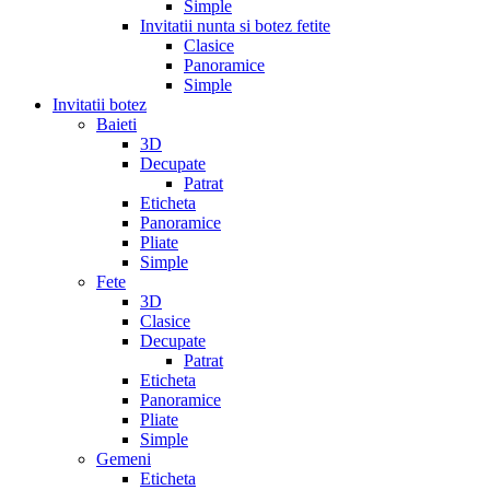
Simple
Invitatii nunta si botez fetite
Clasice
Panoramice
Simple
Invitatii botez
Baieti
3D
Decupate
Patrat
Eticheta
Panoramice
Pliate
Simple
Fete
3D
Clasice
Decupate
Patrat
Eticheta
Panoramice
Pliate
Simple
Gemeni
Eticheta