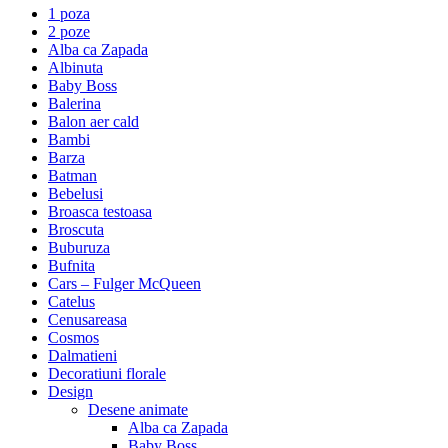
1 poza
2 poze
Alba ca Zapada
Albinuta
Baby Boss
Balerina
Balon aer cald
Bambi
Barza
Batman
Bebelusi
Broasca testoasa
Broscuta
Buburuza
Bufnita
Cars – Fulger McQueen
Catelus
Cenusareasa
Cosmos
Dalmatieni
Decoratiuni florale
Design
Desene animate
Alba ca Zapada
Baby Boss