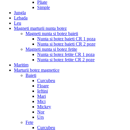
Pliate
Simple
Jungla
Lebada
Leu
Magneti marturii nunta botez
Magneti nunta si botez baieti
Nunta si botez baieti CR 1 poza
Nunta si botez baieti CR 2 poze
Magneti nunta si botez fetite
Nunta si botez fetite CR 1 poza
Nunta si botez fetite CR 2 poze
Maritim
Marturii botez magnetice
Baieti
Curcubeu
Floare
Ieftini
Mari
Mici
Mickey
Nor
Urs
Fete
Curcubeu