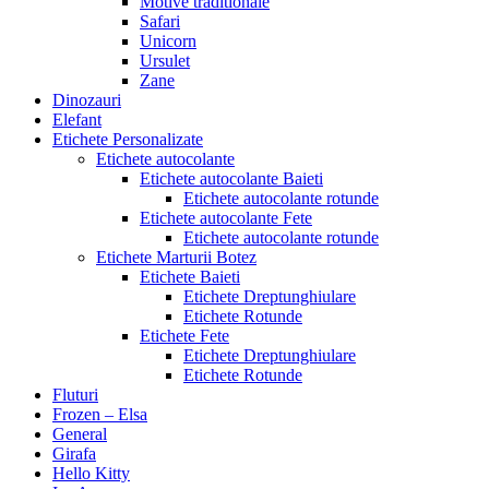
Motive traditionale
Safari
Unicorn
Ursulet
Zane
Dinozauri
Elefant
Etichete Personalizate
Etichete autocolante
Etichete autocolante Baieti
Etichete autocolante rotunde
Etichete autocolante Fete
Etichete autocolante rotunde
Etichete Marturii Botez
Etichete Baieti
Etichete Dreptunghiulare
Etichete Rotunde
Etichete Fete
Etichete Dreptunghiulare
Etichete Rotunde
Fluturi
Frozen – Elsa
General
Girafa
Hello Kitty