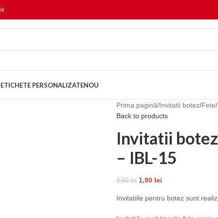
nk
ETICHETE PERSONALIZATE
NOU
Prima pagină
Invitatii botez
Fete
Back to products
Invitatii bot
– IBL-15
1,90
lei
2,50
lei
Invitatiile pentru botez sunt rea