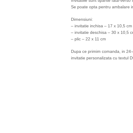
Invitatiile sunt tiparite fata-verso s
Se poate opta pentru ambalare in 
Dimensiuni:
– invitatie inchisa – 17 x 10,5 cm
– invitatie deschisa – 30 x 10,5 
– plic – 22 x 11 cm
Dupa ce primim comanda, in 24-48
invitatie personalizata cu textul D