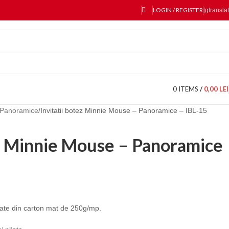
LOGIN / REGISTER
[gtranslat
0
ITEMS
/
0,00
LEI
Panoramice
Invitatii botez Minnie Mouse – Panoramice – IBL-15
ez Minnie Mouse – Panoramice
lizate din carton mat de 250g/mp.