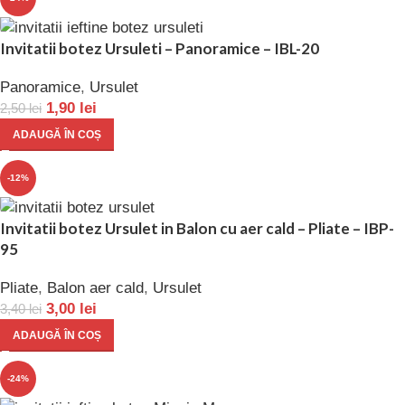
Invitatii botez Ursuleti – Panoramice – IBL-20
Panoramice
,
Ursulet
1,90
lei
2,50
lei
ADAUGĂ ÎN COȘ
-12%
Invitatii botez Ursulet in Balon cu aer cald – Pliate – IBP-
95
Pliate
,
Balon aer cald
,
Ursulet
3,00
lei
3,40
lei
ADAUGĂ ÎN COȘ
-24%