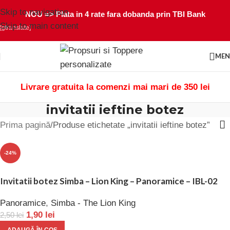
Skip to navigation
NOU =>
Plata in 4 rate fara dobanda prin TBI Bank
Skip to main content
[gtranslate]
ME
Livrare gratuita la comenzi mai mari de 350 lei
invitatii ieftine botez
Prima pagină
Produse etichetate „invitatii ieftine botez”
-24%
Invitatii botez Simba – Lion King – Panoramice – IBL-02
Panoramice
,
Simba - The Lion King
1,90
lei
2,50
lei