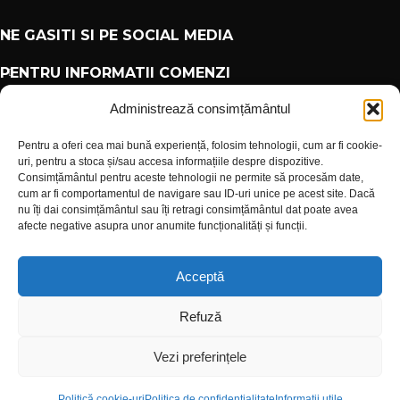
NE GASITI SI PE SOCIAL MEDIA
PENTRU INFORMATII COMENZI
Administrează consimțământul
PARTENERI
Pentru a oferi cea mai bună experiență, folosim tehnologii, cum ar fi cookie-
uri, pentru a stoca și/sau accesa informațiile despre dispozitive.
Consimțământul pentru aceste tehnologii ne permite să procesăm date,
INFORMATII UTILE
cum ar fi comportamentul de navigare sau ID-uri unice pe acest site. Dacă
nu îți dai consimțământul sau îți retragi consimțământul dat poate avea
PLATI SIGUR PRIN MOBILPAY
afecte negative asupra unor anumite funcționalități și funcții.
Acceptă
PLATA IN RATE PRIN TBI BANK
Refuză
Design with 💕 by
AIDEV AGENCY
2024.
Vezi preferințele
Politică cookie-uri
Politica de confidentialitate
Informatii utile