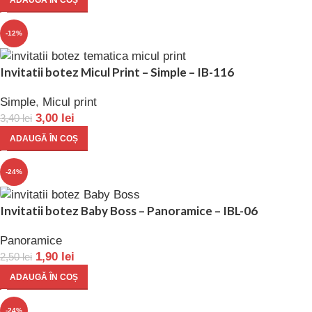
ADAUGĂ ÎN COȘ
-12%
Invitatii botez Micul Print – Simple – IB-116
Simple
,
Micul print
3,00
lei
3,40
lei
ADAUGĂ ÎN COȘ
-24%
Invitatii botez Baby Boss – Panoramice – IBL-06
Panoramice
1,90
lei
2,50
lei
ADAUGĂ ÎN COȘ
-24%