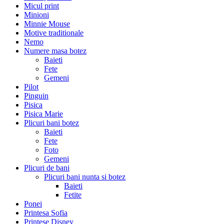
Micul print
Minioni
Minnie Mouse
Motive traditionale
Nemo
Numere masa botez
Baieti
Fete
Gemeni
Pilot
Pinguin
Pisica
Pisica Marie
Plicuri bani botez
Baieti
Fete
Foto
Gemeni
Plicuri de bani
Plicuri bani nunta si botez
Baieti
Fetite
Ponei
Printesa Sofia
Printese Disney