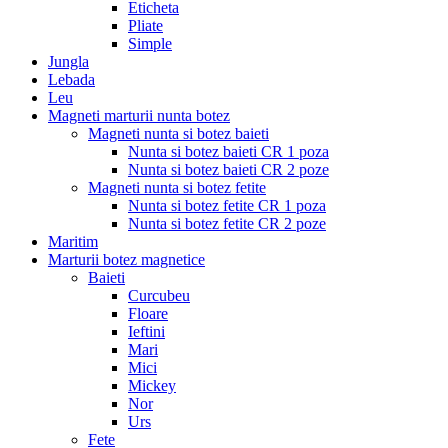
Eticheta
Pliate
Simple
Jungla
Lebada
Leu
Magneti marturii nunta botez
Magneti nunta si botez baieti
Nunta si botez baieti CR 1 poza
Nunta si botez baieti CR 2 poze
Magneti nunta si botez fetite
Nunta si botez fetite CR 1 poza
Nunta si botez fetite CR 2 poze
Maritim
Marturii botez magnetice
Baieti
Curcubeu
Floare
Ieftini
Mari
Mici
Mickey
Nor
Urs
Fete