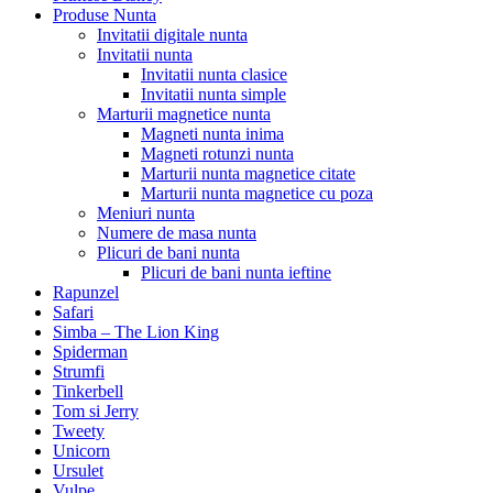
Produse Nunta
Invitatii digitale nunta
Invitatii nunta
Invitatii nunta clasice
Invitatii nunta simple
Marturii magnetice nunta
Magneti nunta inima
Magneti rotunzi nunta
Marturii nunta magnetice citate
Marturii nunta magnetice cu poza
Meniuri nunta
Numere de masa nunta
Plicuri de bani nunta
Plicuri de bani nunta ieftine
Rapunzel
Safari
Simba – The Lion King
Spiderman
Strumfi
Tinkerbell
Tom si Jerry
Tweety
Unicorn
Ursulet
Vulpe