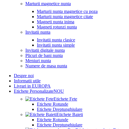
Marturii magnetice nunta
Marturii nunta magnetice cu poza
Marturii nunta magnetice citate
Magneti nunta inima
Magneti rotunzi nunta
Invitatii nunta
Invitatii nunta clasice
Invitatii nunta simple
Invitatii digitale nunta
Plicuri de bani nunta
Meniuri nunta
Numere de masa nunta
Despre noi
Informatii utile
Livrari in EUROPA
Etichete Personalizate
NOU
Etichete Fete
Etichete Rotunde
Etichete Dreptunghiulare
Etichete Baieti
Etichete Rotunde
Etichete Dreptunghiulare