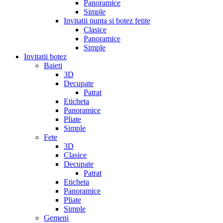
Panoramice
Simple
Invitatii nunta si botez fetite
Clasice
Panoramice
Simple
Invitatii botez
Baieti
3D
Decupate
Patrat
Eticheta
Panoramice
Pliate
Simple
Fete
3D
Clasice
Decupate
Patrat
Eticheta
Panoramice
Pliate
Simple
Gemeni