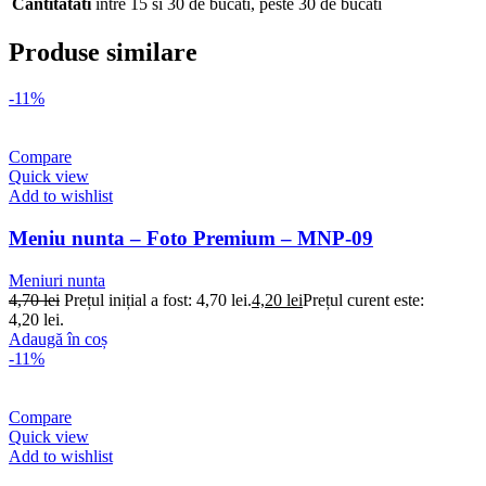
Cantitatati
intre 15 si 30 de bucati
,
peste 30 de bucati
Produse similare
-11%
Compare
Quick view
Add to wishlist
Meniu nunta – Foto Premium – MNP-09
Meniuri nunta
4,70
lei
Prețul inițial a fost: 4,70 lei.
4,20
lei
Prețul curent este:
4,20 lei.
Adaugă în coș
-11%
Compare
Quick view
Add to wishlist