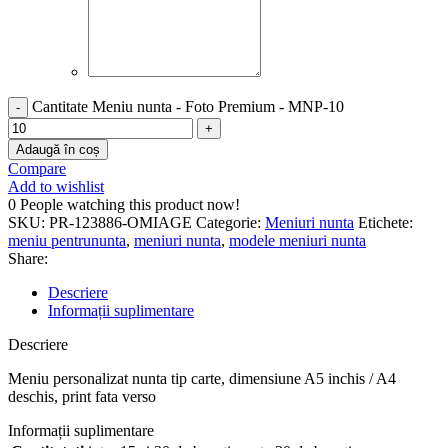
Cantitate Meniu nunta - Foto Premium - MNP-10
Adaugă în coș
Compare
Add to wishlist
0
People watching this product now!
SKU:
PR-123886-OMIAGE
Categorie:
Meniuri nunta
Etichete:
meniu pentrununta
,
meniuri nunta
,
modele meniuri nunta
Share:
Descriere
Informații suplimentare
Descriere
Meniu personalizat nunta tip carte, dimensiune A5 inchis / A4
deschis, print fata verso
Informații suplimentare