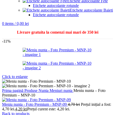
Etichete autocolante Fete
Etichete autocolante rotunde
Etichete autocolante Baieti
Etichete autocolante rotunde
0
items
/
0,00
lei
Livrare gratuita la comenzi mai mari de 350 lei
-11%
Click to enlarge
Prima pagină
Produse Nunta
Meniuri nunta
Meniu nunta – Foto
Premium – MNP-10
Meniu nunta - Foto Premium - MNP-09
4,70
lei
Prețul inițial a fost:
4,70 lei.
4,20
lei
Prețul curent este: 4,20 lei.
Back to products