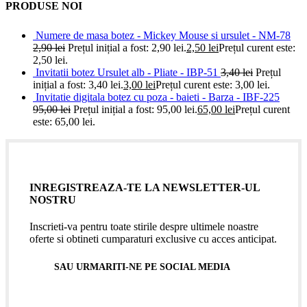
PRODUSE NOI
Numere de masa botez - Mickey Mouse si ursulet - NM-78
2,90
lei
Prețul inițial a fost: 2,90 lei.
2,50
lei
Prețul curent este:
2,50 lei.
Invitatii botez Ursulet alb - Pliate - IBP-51
3,40
lei
Prețul
inițial a fost: 3,40 lei.
3,00
lei
Prețul curent este: 3,00 lei.
Invitatie digitala botez cu poza - baieti - Barza - IBF-225
95,00
lei
Prețul inițial a fost: 95,00 lei.
65,00
lei
Prețul curent
este: 65,00 lei.
INREGISTREAZA-TE LA NEWSLETTER-UL
NOSTRU
Inscrieti-va pentru toate stirile despre ultimele noastre
oferte si obtineti cumparaturi exclusive cu acces anticipat.
SAU URMARITI-NE PE SOCIAL MEDIA