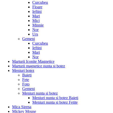
Curcubeu
Floare
Ieftini
Mari
Mici
Minnie
Nor
Urs
Gemeni
Curcubeu
Ieftini
Mari
Nor
Marturii Iconite Magnetice
Marturii magnetice nunta si botez
Meniuri botez
Baieti
Fete
Foto
Gemeni
Meniuri nunta si botez
Meniuri nunta si botez Baieti
Meniuri nunta si botez Fetite
Mica Sirena
Mickey Mouse