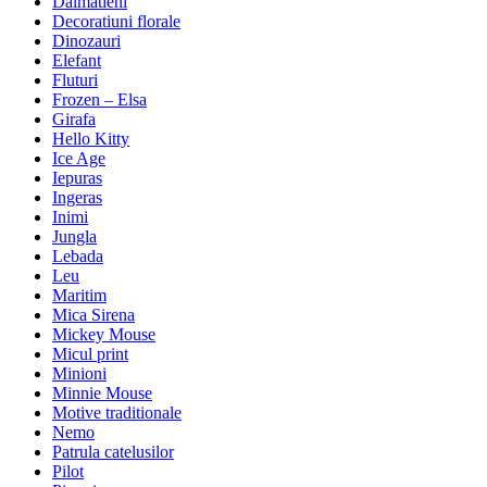
Dalmatieni
Decoratiuni florale
Dinozauri
Elefant
Fluturi
Frozen – Elsa
Girafa
Hello Kitty
Ice Age
Iepuras
Ingeras
Inimi
Jungla
Lebada
Leu
Maritim
Mica Sirena
Mickey Mouse
Micul print
Minioni
Minnie Mouse
Motive traditionale
Nemo
Patrula catelusilor
Pilot