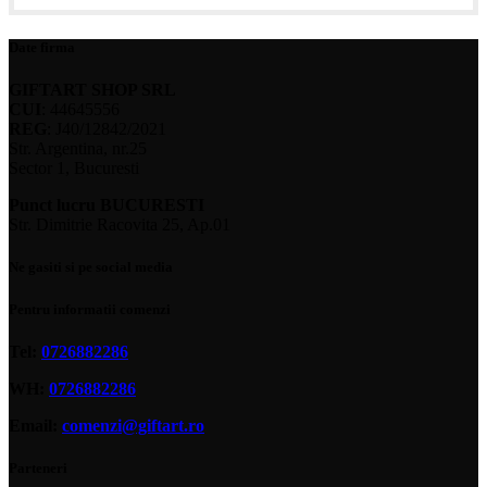
Date firma
GIFTART SHOP SRL
CUI
: 44645556
REG
: J40/12842/2021
Str. Argentina, nr.25
Sector 1, Bucuresti
Punct lucru BUCURESTI
Str. Dimitrie Racovita 25, Ap.01
Ne gasiti si pe social media
Pentru informatii comenzi
Tel:
0726882286
WH:
0726882286
Email:
comenzi@giftart.ro
Parteneri