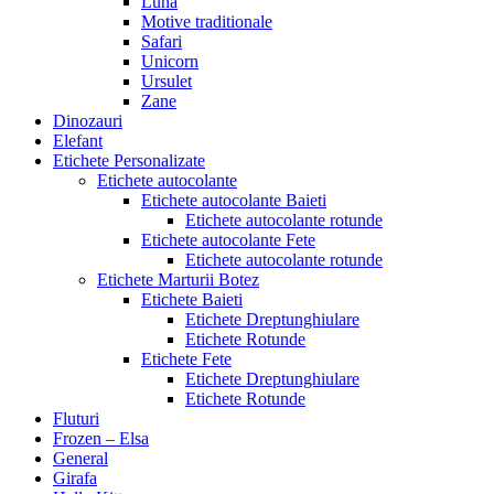
Luna
Motive traditionale
Safari
Unicorn
Ursulet
Zane
Dinozauri
Elefant
Etichete Personalizate
Etichete autocolante
Etichete autocolante Baieti
Etichete autocolante rotunde
Etichete autocolante Fete
Etichete autocolante rotunde
Etichete Marturii Botez
Etichete Baieti
Etichete Dreptunghiulare
Etichete Rotunde
Etichete Fete
Etichete Dreptunghiulare
Etichete Rotunde
Fluturi
Frozen – Elsa
General
Girafa