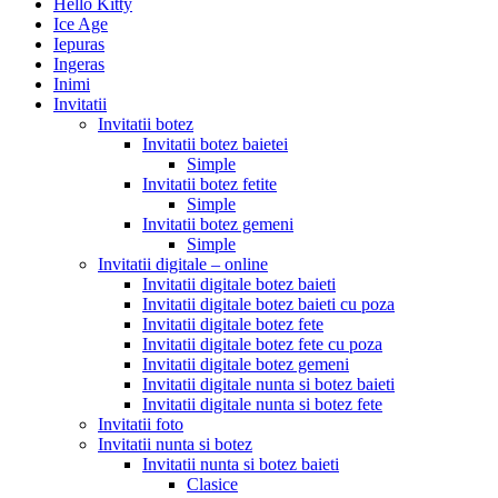
Hello Kitty
Ice Age
Iepuras
Ingeras
Inimi
Invitatii
Invitatii botez
Invitatii botez baietei
Simple
Invitatii botez fetite
Simple
Invitatii botez gemeni
Simple
Invitatii digitale – online
Invitatii digitale botez baieti
Invitatii digitale botez baieti cu poza
Invitatii digitale botez fete
Invitatii digitale botez fete cu poza
Invitatii digitale botez gemeni
Invitatii digitale nunta si botez baieti
Invitatii digitale nunta si botez fete
Invitatii foto
Invitatii nunta si botez
Invitatii nunta si botez baieti
Clasice