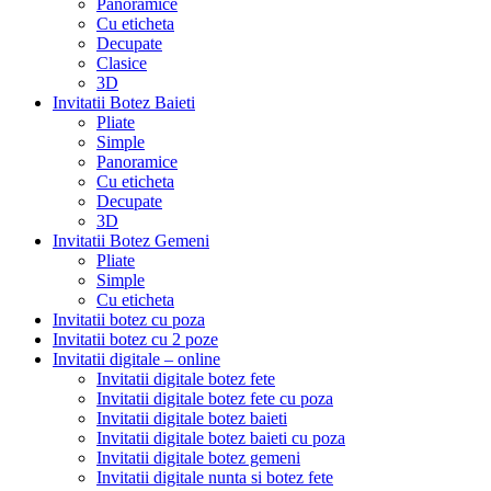
Panoramice
Cu eticheta
Decupate
Clasice
3D
Invitatii Botez Baieti
Pliate
Simple
Panoramice
Cu eticheta
Decupate
3D
Invitatii Botez Gemeni
Pliate
Simple
Cu eticheta
Invitatii botez cu poza
Invitatii botez cu 2 poze
Invitatii digitale – online
Invitatii digitale botez fete
Invitatii digitale botez fete cu poza
Invitatii digitale botez baieti
Invitatii digitale botez baieti cu poza
Invitatii digitale botez gemeni
Invitatii digitale nunta si botez fete