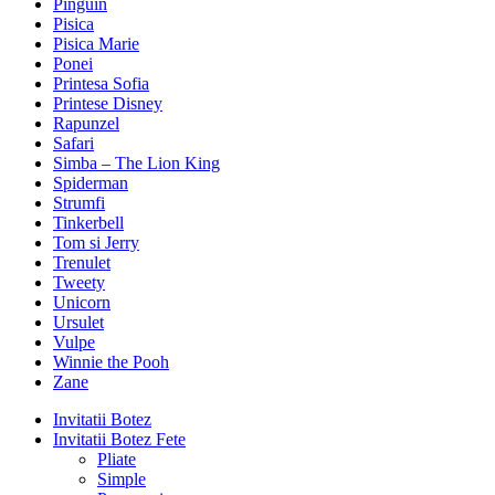
Pinguin
Pisica
Pisica Marie
Ponei
Printesa Sofia
Printese Disney
Rapunzel
Safari
Simba – The Lion King
Spiderman
Strumfi
Tinkerbell
Tom si Jerry
Trenulet
Tweety
Unicorn
Ursulet
Vulpe
Winnie the Pooh
Zane
Invitatii Botez
Invitatii Botez Fete
Pliate
Simple