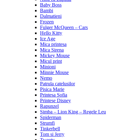
Baby Boss
Bambi
Dalmatieni
Frozen
Fulger McQueen – Cars
Hello Kitty
Ice Age
Mica printesa
Mica Sirena
Mickey Mouse
Micul print
Minioni
Minnie Mouse
Nemo
Patrula catelusilor
Pisica Marie
Printesa Sofia
Printese Disney
Rapunzel
Simba – Lion King – Regele Leu
Spiderman
Strumfi
Tinkerbell
Tom si Jerry
Tweety