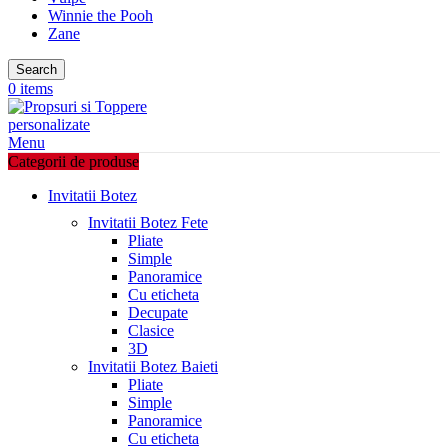
Winnie the Pooh
Zane
Search
0
items
Menu
Categorii de produse
Invitatii Botez
Invitatii Botez Fete
Pliate
Simple
Panoramice
Cu eticheta
Decupate
Clasice
3D
Invitatii Botez Baieti
Pliate
Simple
Panoramice
Cu eticheta