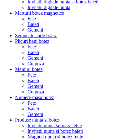
Invitatii digitale nunta si botez baieti
Invitatii digitale nunta
Marturii botez magnetice
Fete
Baieti
Gemeni
Semne de carte botez
Plicuri bani botez
Fete
Baieti
Gemeni
Cu poza
Meniuri botez
Fete
Baieti
Gemeni
Cu poza
Numere masa botez
Fete
Baieti
Gemeni
Produse nunta si botez
Invitatii nunta si botez fetite
Invitatii nunta si botez baieti
Magneti nunta si botez fetite