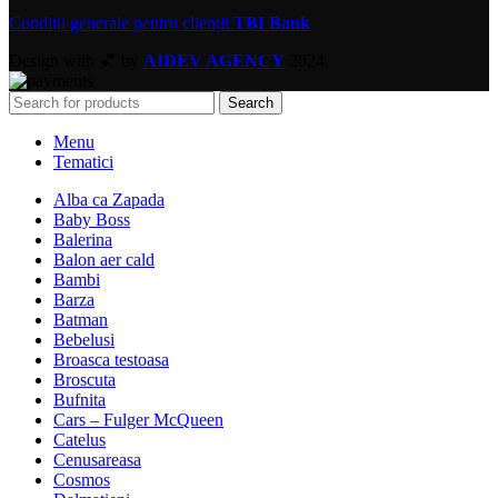
Condiții generale pentru clienții
TBI Bank
Design with 💕 by
AIDEV AGENCY
2024.
Search
Menu
Tematici
Alba ca Zapada
Baby Boss
Balerina
Balon aer cald
Bambi
Barza
Batman
Bebelusi
Broasca testoasa
Broscuta
Bufnita
Cars – Fulger McQueen
Catelus
Cenusareasa
Cosmos