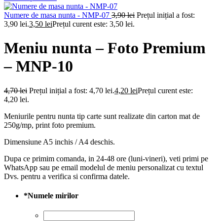
Numere de masa nunta - NMP-07
3,90
lei
Prețul inițial a fost:
3,90 lei.
3,50
lei
Prețul curent este: 3,50 lei.
Meniu nunta – Foto Premium
– MNP-10
4,70
lei
Prețul inițial a fost: 4,70 lei.
4,20
lei
Prețul curent este:
4,20 lei.
Meniurile pentru nunta tip carte sunt realizate din carton mat de
250g/mp, print foto premium.
Dimensiune A5 inchis / A4 deschis.
Dupa ce primim comanda, in 24-48 ore (luni-vineri), veti primi pe
WhatsApp sau pe email modelul de meniu personalizat cu textul
Dvs. pentru a verifica si confirma datele.
*
Numele mirilor