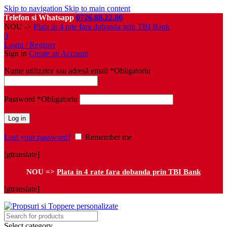
Skip to navigation
Skip to main content
Telefon si Whatsapp
0726.88.22.86
NOU ->
Plata in 4 rate fara dobanda prin TBI Bank
0
Login / Register
Sign in
Create an Account
Nume utilizator sau adresă email
*
Obligatoriu
Password
*
Obligatoriu
Log in
Lost your password?
Remember me
[gtranslate]
NOU =>
Plata in 4 rate fara dobanda prin TBI Bank
[gtranslate]
Select category