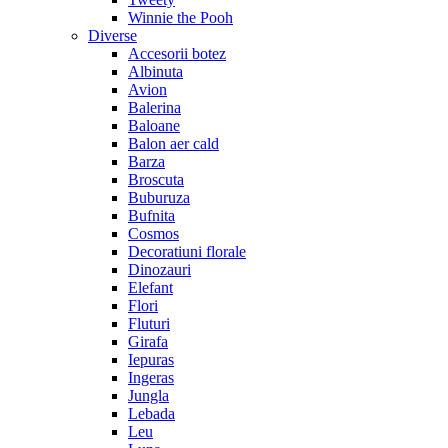
Winnie the Pooh
Diverse
Accesorii botez
Albinuta
Avion
Balerina
Baloane
Balon aer cald
Barza
Broscuta
Buburuza
Bufnita
Cosmos
Decoratiuni florale
Dinozauri
Elefant
Flori
Fluturi
Girafa
Iepuras
Ingeras
Jungla
Lebada
Leu