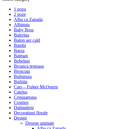
1 poza
2 poze
Alba ca Zapada
Albinuta
Baby Boss
Balerina
Balon aer cald
Bambi
Barza
Batman
Bebelusi
Broasca testoasa
Broscuta
Buburuza
Bufnita
Cars – Fulger McQueen
Catelus
Cenusareasa
Cosmos
Dalmatieni
Decoratiuni florale
Design
Desene animate
Alba ca Zapada