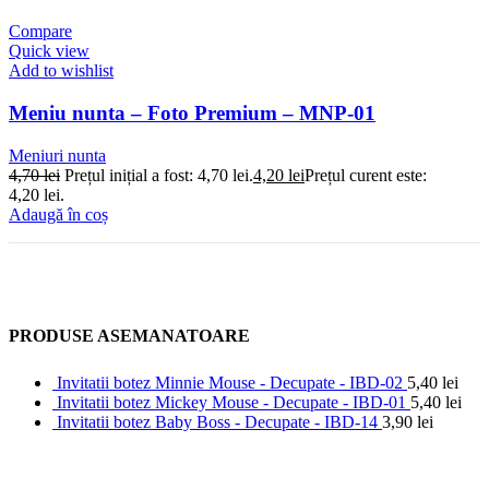
Compare
Quick view
Add to wishlist
Meniu nunta – Foto Premium – MNP-01
Meniuri nunta
4,70
lei
Prețul inițial a fost: 4,70 lei.
4,20
lei
Prețul curent este:
4,20 lei.
Adaugă în coș
PRODUSE ASEMANATOARE
Invitatii botez Minnie Mouse - Decupate - IBD-02
5,40
lei
Invitatii botez Mickey Mouse - Decupate - IBD-01
5,40
lei
Invitatii botez Baby Boss - Decupate - IBD-14
3,90
lei