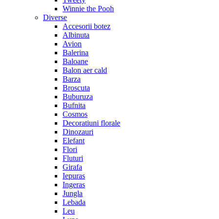
Winnie the Pooh
Diverse
Accesorii botez
Albinuta
Avion
Balerina
Baloane
Balon aer cald
Barza
Broscuta
Buburuza
Bufnita
Cosmos
Decoratiuni florale
Dinozauri
Elefant
Flori
Fluturi
Girafa
Iepuras
Ingeras
Jungla
Lebada
Leu