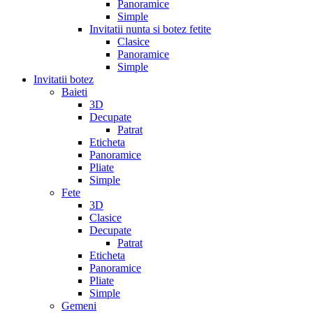
Panoramice
Simple
Invitatii nunta si botez fetite
Clasice
Panoramice
Simple
Invitatii botez
Baieti
3D
Decupate
Patrat
Eticheta
Panoramice
Pliate
Simple
Fete
3D
Clasice
Decupate
Patrat
Eticheta
Panoramice
Pliate
Simple
Gemeni