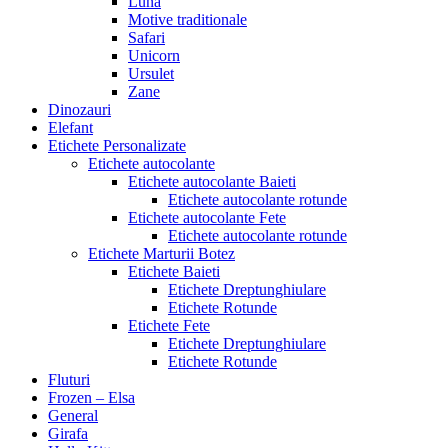
Luna
Motive traditionale
Safari
Unicorn
Ursulet
Zane
Dinozauri
Elefant
Etichete Personalizate
Etichete autocolante
Etichete autocolante Baieti
Etichete autocolante rotunde
Etichete autocolante Fete
Etichete autocolante rotunde
Etichete Marturii Botez
Etichete Baieti
Etichete Dreptunghiulare
Etichete Rotunde
Etichete Fete
Etichete Dreptunghiulare
Etichete Rotunde
Fluturi
Frozen – Elsa
General
Girafa