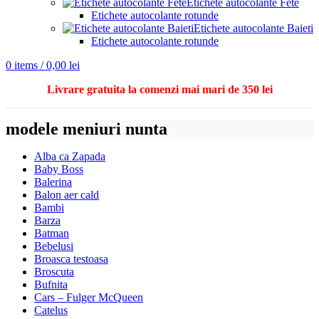
Etichete autocolante Fete
Etichete autocolante rotunde
Etichete autocolante Baieti
Etichete autocolante rotunde
0
items
/
0,00
lei
Livrare gratuita la comenzi mai mari de 350 lei
modele meniuri nunta
Alba ca Zapada
Baby Boss
Balerina
Balon aer cald
Bambi
Barza
Batman
Bebelusi
Broasca testoasa
Broscuta
Bufnita
Cars – Fulger McQueen
Catelus