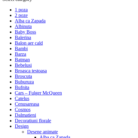
1 poza
2 poze
Alba ca Zapada
Albinuta
Baby Boss
Balerina
Balon aer cald
Bambi
Barza
Batman
Bebelusi
Broasca testoasa
Broscuta
Buburuza
Bufnita
Cars – Fulger McQueen
Catelus
Cenusareasa
Cosmos
Dalmatieni
Decoratiuni florale
Design
Desene animate
Alba ca Zapada