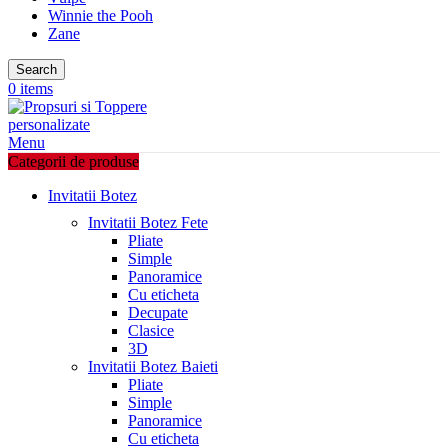
Winnie the Pooh
Zane
Search
0
items
Menu
Categorii de produse
Invitatii Botez
Invitatii Botez Fete
Pliate
Simple
Panoramice
Cu eticheta
Decupate
Clasice
3D
Invitatii Botez Baieti
Pliate
Simple
Panoramice
Cu eticheta