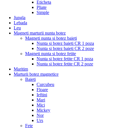
Eticheta
Pliate
Simple
Jungla
Lebada
Leu
Magneti marturii nunta botez
Magneti nunta si botez baieti
Nunta si botez baieti CR 1 poza
Nunta si botez baieti CR 2 poze
Magneti nunta si botez fetite
Nunta si botez fetite CR 1 poza
Nunta si botez fetite CR 2 poze
Maritim
Marturii botez magnetice
Baieti
Curcubeu
Floare
Ieftini
Mari
Mici
Mickey
Nor
Urs
Fete