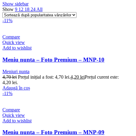
Show sidebar
Show
9
12
18
24
All
-11%
Compare
Quick view
Add to wishlist
Meniu nunta – Foto Premium – MNP-10
Meniuri nunta
4,70
lei
Prețul inițial a fost: 4,70 lei.
4,20
lei
Prețul curent este:
4,20 lei.
Adaugă în coș
-11%
Compare
Quick view
Add to wishlist
Meniu nunta – Foto Premium – MNP-09