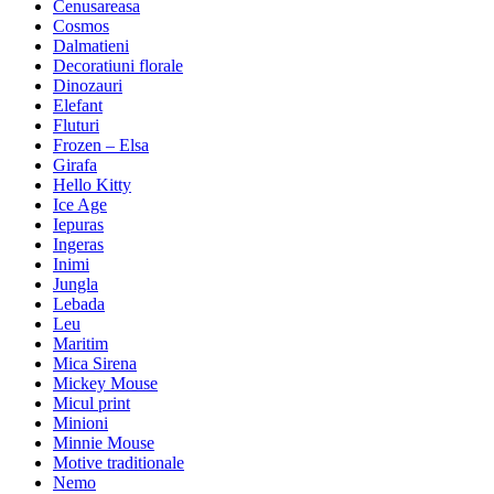
Cenusareasa
Cosmos
Dalmatieni
Decoratiuni florale
Dinozauri
Elefant
Fluturi
Frozen – Elsa
Girafa
Hello Kitty
Ice Age
Iepuras
Ingeras
Inimi
Jungla
Lebada
Leu
Maritim
Mica Sirena
Mickey Mouse
Micul print
Minioni
Minnie Mouse
Motive traditionale
Nemo