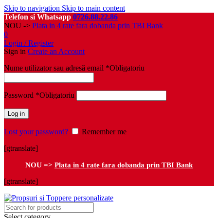
Skip to navigation
Skip to main content
Telefon si Whatsapp
0726.88.22.86
NOU ->
Plata in 4 rate fara dobanda prin TBI Bank
0
Login / Register
Sign in
Create an Account
Nume utilizator sau adresă email
*
Obligatoriu
Password
*
Obligatoriu
Log in
Lost your password?
Remember me
[gtranslate]
NOU =>
Plata in 4 rate fara dobanda prin TBI Bank
[gtranslate]
Select category