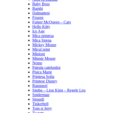
Baby Boss
Bambi
Dalmatieni
Frozen
Fulger McQueen – Cars
Hello Kitty
Ice Age
Mica printesa
Mica Sirena
Mickey Mouse
Micul print
Minioni
Minnie Mouse
Nemo
Patrula catelusilor
Pisica Marie
Printesa Sofia
Printese Disney
Rapunzel
Simba – Lion King – Regele Leu
Spiderman
Strumfi
Tinkerbell
Tom si Jerry
Tweety