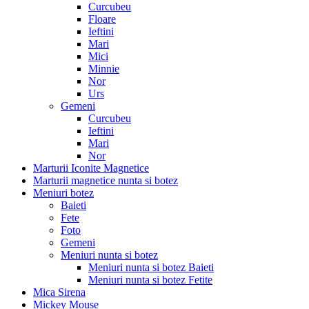
Curcubeu
Floare
Ieftini
Mari
Mici
Minnie
Nor
Urs
Gemeni
Curcubeu
Ieftini
Mari
Nor
Marturii Iconite Magnetice
Marturii magnetice nunta si botez
Meniuri botez
Baieti
Fete
Foto
Gemeni
Meniuri nunta si botez
Meniuri nunta si botez Baieti
Meniuri nunta si botez Fetite
Mica Sirena
Mickey Mouse