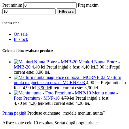
Preț minim
Preț maxim
Filtrează
Status stoc
On sale
In stock
Cele mai bine evaluate produse
Meniuri Nunta Botez -
MNB-20
4,40
lei
Prețul inițial a fost: 4,40 lei.
3,90
lei
Prețul
curent este: 3,90 lei.
Marturii
nunta magnetice cu poza - MCRNF-03
4,90
lei
Prețul inițial a
fost: 4,90 lei.
3,90
lei
Prețul curent este: 3,90 lei.
Meniu nunta -
Foto Premium - MNP-10
4,70
lei
Prețul inițial a fost:
4,70 lei.
4,20
lei
Prețul curent este: 4,20 lei.
Prima pagină
Produse etichetate „modele meniuri nunta”
Afișez toate cele 10 rezultate
Sortat după popularitate