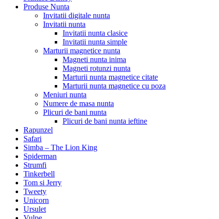
Produse Nunta
Invitatii digitale nunta
Invitatii nunta
Invitatii nunta clasice
Invitatii nunta simple
Marturii magnetice nunta
Magneti nunta inima
Magneti rotunzi nunta
Marturii nunta magnetice citate
Marturii nunta magnetice cu poza
Meniuri nunta
Numere de masa nunta
Plicuri de bani nunta
Plicuri de bani nunta ieftine
Rapunzel
Safari
Simba – The Lion King
Spiderman
Strumfi
Tinkerbell
Tom si Jerry
Tweety
Unicorn
Ursulet
Vulpe