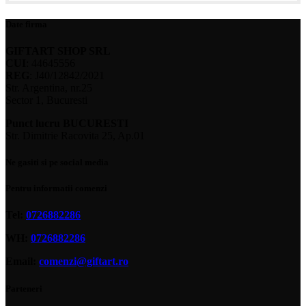
Date firma
GIFTART SHOP SRL
CUI
: 44645556
REG
: J40/12842/2021
Str. Argentina, nr.25
Sector 1, Bucuresti
Punct lucru BUCURESTI
Str. Dimitrie Racovita 25, Ap.01
Ne gasiti si pe social media
Pentru informatii comenzi
Tel:
0726882286
WH:
0726882286
Email:
comenzi@giftart.ro
Parteneri