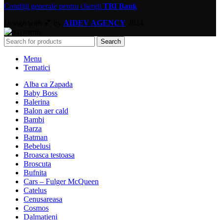
Condiții generale pentru clienții
TBI Bank
Design with 💕 by
AIDEV AGENCY
2024.
Search
Menu
Tematici
Alba ca Zapada
Baby Boss
Balerina
Balon aer cald
Bambi
Barza
Batman
Bebelusi
Broasca testoasa
Broscuta
Bufnita
Cars – Fulger McQueen
Catelus
Cenusareasa
Cosmos
Dalmatieni