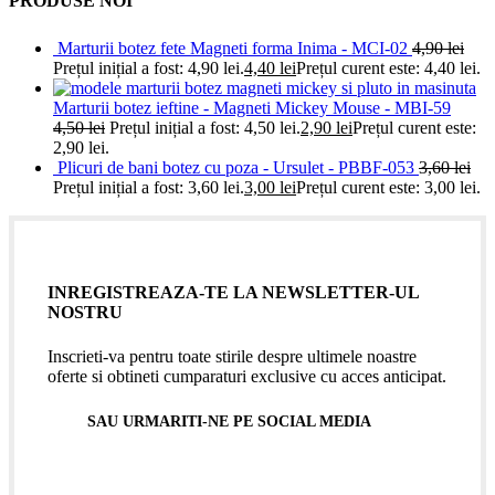
PRODUSE NOI
Marturii botez fete Magneti forma Inima - MCI-02
4,90
lei
Prețul inițial a fost: 4,90 lei.
4,40
lei
Prețul curent este: 4,40 lei.
Marturii botez ieftine - Magneti Mickey Mouse - MBI-59
4,50
lei
Prețul inițial a fost: 4,50 lei.
2,90
lei
Prețul curent este:
2,90 lei.
Plicuri de bani botez cu poza - Ursulet - PBBF-053
3,60
lei
Prețul inițial a fost: 3,60 lei.
3,00
lei
Prețul curent este: 3,00 lei.
INREGISTREAZA-TE LA NEWSLETTER-UL
NOSTRU
Inscrieti-va pentru toate stirile despre ultimele noastre
oferte si obtineti cumparaturi exclusive cu acces anticipat.
SAU URMARITI-NE PE SOCIAL MEDIA