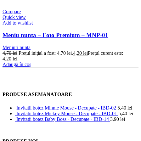
Compare
Quick view
Add to wishlist
Meniu nunta – Foto Premium – MNP-01
Meniuri nunta
4,70
lei
Prețul inițial a fost: 4,70 lei.
4,20
lei
Prețul curent este:
4,20 lei.
Adaugă în coș
PRODUSE ASEMANATOARE
Invitatii botez Minnie Mouse - Decupate - IBD-02
5,40
lei
Invitatii botez Mickey Mouse - Decupate - IBD-01
5,40
lei
Invitatii botez Baby Boss - Decupate - IBD-14
3,90
lei