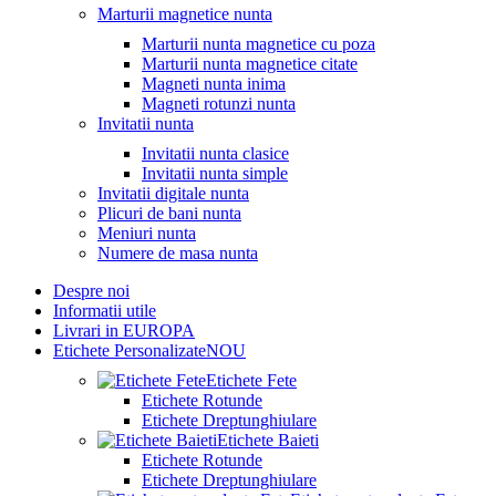
Marturii magnetice nunta
Marturii nunta magnetice cu poza
Marturii nunta magnetice citate
Magneti nunta inima
Magneti rotunzi nunta
Invitatii nunta
Invitatii nunta clasice
Invitatii nunta simple
Invitatii digitale nunta
Plicuri de bani nunta
Meniuri nunta
Numere de masa nunta
Despre noi
Informatii utile
Livrari in EUROPA
Etichete Personalizate
NOU
Etichete Fete
Etichete Rotunde
Etichete Dreptunghiulare
Etichete Baieti
Etichete Rotunde
Etichete Dreptunghiulare