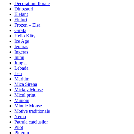
Decoratiuni florale
Dinozauri
Elefant
Fluturi
Frozen – Elsa
Girafa
Hello Kitty
Ice Age
Iepuras
Ingeras
Inimi
Jungla
Lebada
Leu
Maritim
Mica Sirena
Mickey Mouse
Micul print
Minioni
Minnie Mouse
Motive traditionale
Nemo
Patrula catelusilor
Pilot
Pinguin