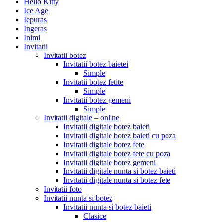
Hello Kitty
Ice Age
Iepuras
Ingeras
Inimi
Invitatii
Invitatii botez
Invitatii botez baietei
Simple
Invitatii botez fetite
Simple
Invitatii botez gemeni
Simple
Invitatii digitale – online
Invitatii digitale botez baieti
Invitatii digitale botez baieti cu poza
Invitatii digitale botez fete
Invitatii digitale botez fete cu poza
Invitatii digitale botez gemeni
Invitatii digitale nunta si botez baieti
Invitatii digitale nunta si botez fete
Invitatii foto
Invitatii nunta si botez
Invitatii nunta si botez baieti
Clasice