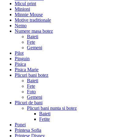
Micul print
Minioni
Minnie Mouse
Motive traditionale
Nemo
Numere masa botez
Baieti
Fete
Gemeni
Pilot
Pinguin
Pisica
Pisica Marie
Plicuri bani botez
Baieti
Fete
Foto
Gemeni
Plicuri de bani
Plicuri bani nunta si botez
Baieti
Fetite
Ponei
Printesa Sofia
Printese Disney