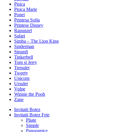
Pisica
Pisica Marie
Ponei
Printesa Sofia
Printese Disney
Rapunzel
Safari
Simba – The Lion King
Spiderman
Strumfi
Tinkerbell
Tom si Jerry
Trenulet
Tweety
Unicorn
Ursulet
Vulpe
Winnie the Pooh
Zane
Invitatii Botez
Invitatii Botez Fete
Pliate
Simple
Panoramice