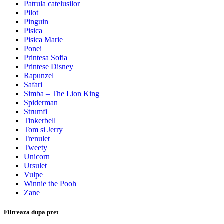
Patrula catelusilor
Pilot
Pinguin
Pisica
Pisica Marie
Ponei
Printesa Sofia
Printese Disney
Rapunzel
Safari
Simba – The Lion King
Spiderman
Strumfi
Tinkerbell
Tom si Jerry
Trenulet
Tweety
Unicorn
Ursulet
Vulpe
Winnie the Pooh
Zane
Filtreaza dupa pret