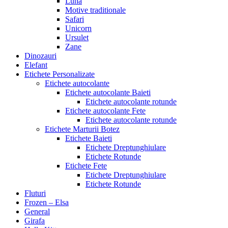
Luna
Motive traditionale
Safari
Unicorn
Ursulet
Zane
Dinozauri
Elefant
Etichete Personalizate
Etichete autocolante
Etichete autocolante Baieti
Etichete autocolante rotunde
Etichete autocolante Fete
Etichete autocolante rotunde
Etichete Marturii Botez
Etichete Baieti
Etichete Dreptunghiulare
Etichete Rotunde
Etichete Fete
Etichete Dreptunghiulare
Etichete Rotunde
Fluturi
Frozen – Elsa
General
Girafa