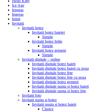
Hello Kitty
Ice Age
Iepuras
Ingeras
Inimi
Invitatii
Invitatii botez
Invitatii botez baietei
Simple
Invitatii botez fetite
Simple
Invitatii botez gemeni
Simple
Invitatii digitale – online
Invitatii digitale botez baieti
Invitatii digitale botez baieti cu poza
Invitatii digitale botez fete
Invitatii digitale botez fete cu poza
Invitatii digitale botez gemeni
Invitatii digitale nunta si botez baieti
Invitatii digitale nunta si botez fete
Invitatii foto
Invitatii nunta si botez
Invitatii nunta si botez baieti
Clasice