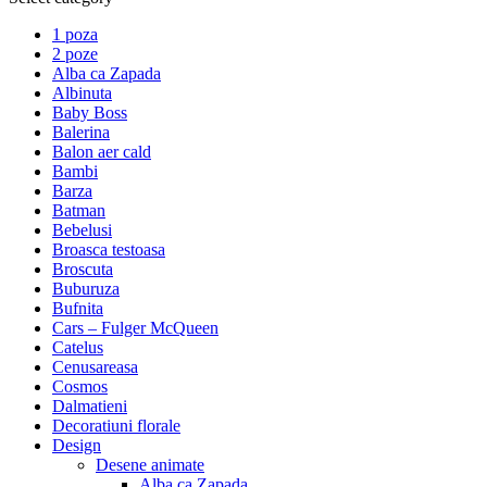
1 poza
2 poze
Alba ca Zapada
Albinuta
Baby Boss
Balerina
Balon aer cald
Bambi
Barza
Batman
Bebelusi
Broasca testoasa
Broscuta
Buburuza
Bufnita
Cars – Fulger McQueen
Catelus
Cenusareasa
Cosmos
Dalmatieni
Decoratiuni florale
Design
Desene animate
Alba ca Zapada