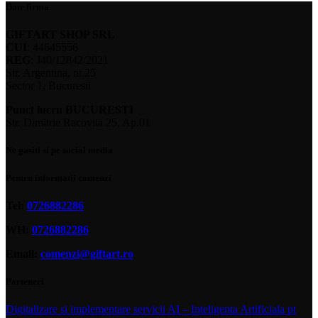
Date firma
GIFTART SHOP SRL
CUI
: 44645556
REG
: J40/12842/2021
Str. Argentina, nr.25
Sector 1, Bucuresti
Punct lucru BUCURESTI
Str. Dimitrie Racovita 25, Ap.01
Ne gasiti si pe social media
Pentru informatii comenzi
Tel:
0726882286
WH:
0726882286
Email:
comenzi@giftart.ro
Parteneri
Digitalizare si implementare servicii AI – Inteligenta Artificiala pt