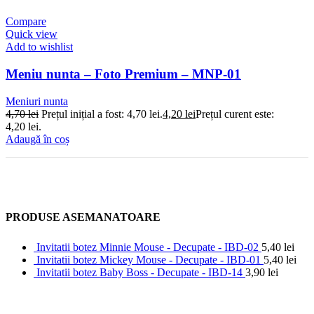
Compare
Quick view
Add to wishlist
Meniu nunta – Foto Premium – MNP-01
Meniuri nunta
4,70
lei
Prețul inițial a fost: 4,70 lei.
4,20
lei
Prețul curent este:
4,20 lei.
Adaugă în coș
PRODUSE ASEMANATOARE
Invitatii botez Minnie Mouse - Decupate - IBD-02
5,40
lei
Invitatii botez Mickey Mouse - Decupate - IBD-01
5,40
lei
Invitatii botez Baby Boss - Decupate - IBD-14
3,90
lei