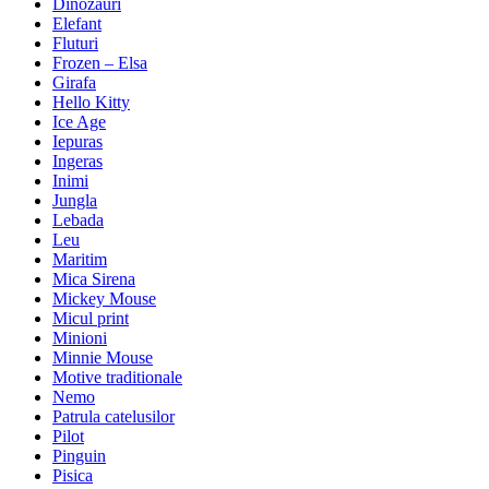
Dinozauri
Elefant
Fluturi
Frozen – Elsa
Girafa
Hello Kitty
Ice Age
Iepuras
Ingeras
Inimi
Jungla
Lebada
Leu
Maritim
Mica Sirena
Mickey Mouse
Micul print
Minioni
Minnie Mouse
Motive traditionale
Nemo
Patrula catelusilor
Pilot
Pinguin
Pisica