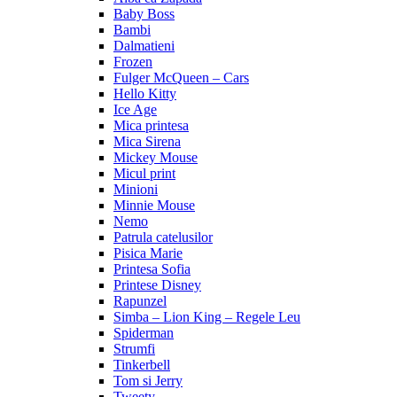
Baby Boss
Bambi
Dalmatieni
Frozen
Fulger McQueen – Cars
Hello Kitty
Ice Age
Mica printesa
Mica Sirena
Mickey Mouse
Micul print
Minioni
Minnie Mouse
Nemo
Patrula catelusilor
Pisica Marie
Printesa Sofia
Printese Disney
Rapunzel
Simba – Lion King – Regele Leu
Spiderman
Strumfi
Tinkerbell
Tom si Jerry
Tweety