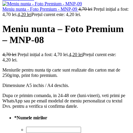
Meniu nunta - Foto Premium - MNP-09
4,70
lei
Prețul inițial a fost:
4,70 lei.
4,20
lei
Prețul curent este: 4,20 lei.
Meniu nunta – Foto Premium
– MNP-08
4,70
lei
Prețul inițial a fost: 4,70 lei.
4,20
lei
Prețul curent este:
4,20 lei.
Meniurile pentru nunta tip carte sunt realizate din carton mat de
250g/mp, print foto premium.
Dimensiune A5 inchis / A4 deschis.
Dupa ce primim comanda, in 24-48 ore (luni-vineri), veti primi pe
WhatsApp sau pe email modelul de meniu personalizat cu textul
Dvs. pentru a verifica si confirma datele.
*
Numele mirilor