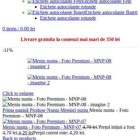
Etichete autocolante Fete
Etichete autocolante rotunde
Etichete autocolante Baieti
Etichete autocolante rotunde
0
items
/
0,00
lei
Livrare gratuita la comenzi mai mari de 350 lei
-11%
Click to enlarge
Prima pagină
Produse Nunta
Meniuri nunta
Meniu nunta – Foto
Premium – MNP-08
Meniu nunta - Foto Premium - MNP-07
4,70
lei
Prețul inițial a fost:
4,70 lei.
4,20
lei
Prețul curent este: 4,20 lei.
Back to products