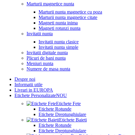
Marturii magnetice nunta
Marturii nunta magnetice cu poza
Marturii nunta magnetice citate
Magneti nunta inima
Magneti rotunzi nunta
Invitatii nunta
Invitatii nunta clasice
Invitatii nunta simple
Invitatii digitale nunta
Plicuri de bani nunta
Meniuri nunta
Numere de masa nunta
Despre noi
Informatii utile
Livrari in EUROPA
Etichete Personalizate
NOU
Etichete Fete
Etichete Rotunde
Etichete Dreptunghiulare
Etichete Baieti
Etichete Rotunde
Etichete Dreptunghiulare