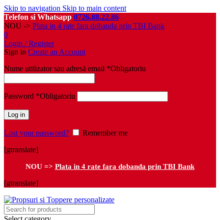
Skip to navigation
Skip to main content
Telefon si Whatsapp
0726.88.22.86
NOU ->
Plata in 4 rate fara dobanda prin TBI Bank
0
Login / Register
Sign in
Create an Account
Nume utilizator sau adresă email
*
Obligatoriu
Password
*
Obligatoriu
Log in
Lost your password?
Remember me
[gtranslate]
NOU =>
Plata in 4 rate fara dobanda prin TBI Bank
[gtranslate]
Select category