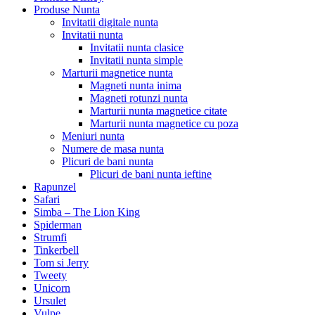
Produse Nunta
Invitatii digitale nunta
Invitatii nunta
Invitatii nunta clasice
Invitatii nunta simple
Marturii magnetice nunta
Magneti nunta inima
Magneti rotunzi nunta
Marturii nunta magnetice citate
Marturii nunta magnetice cu poza
Meniuri nunta
Numere de masa nunta
Plicuri de bani nunta
Plicuri de bani nunta ieftine
Rapunzel
Safari
Simba – The Lion King
Spiderman
Strumfi
Tinkerbell
Tom si Jerry
Tweety
Unicorn
Ursulet
Vulpe