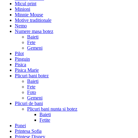
Micul print
Minioni
Minnie Mouse
Motive traditionale
Nemo
Numere masa botez
Baieti
Fete
Gemeni
Pilot
Pinguin
Pisica
Pisica Marie
Plicuri bani botez
Baieti
Fete
Foto
Gemeni
Plicuri de bani
Plicuri bani nunta si botez
Baieti
Fetite
Ponei
Printesa Sofia
Printese Disney