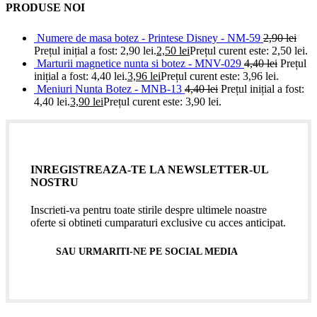
PRODUSE NOI
Numere de masa botez - Printese Disney - NM-59
2,90
lei
Prețul inițial a fost: 2,90 lei.
2,50
lei
Prețul curent este: 2,50 lei.
Marturii magnetice nunta si botez - MNV-029
4,40
lei
Prețul
inițial a fost: 4,40 lei.
3,96
lei
Prețul curent este: 3,96 lei.
Meniuri Nunta Botez - MNB-13
4,40
lei
Prețul inițial a fost:
4,40 lei.
3,90
lei
Prețul curent este: 3,90 lei.
INREGISTREAZA-TE LA NEWSLETTER-UL
NOSTRU
Inscrieti-va pentru toate stirile despre ultimele noastre
oferte si obtineti cumparaturi exclusive cu acces anticipat.
SAU URMARITI-NE PE SOCIAL MEDIA