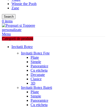
Winnie the Pooh
Zane
Search
0
items
Menu
Categorii de produse
Invitatii Botez
Invitatii Botez Fete
Pliate
Simple
Panoramice
Cu eticheta
Decupate
Clasice
3D
Invitatii Botez Baieti
Pliate
Simple
Panoramice
Cu eticheta