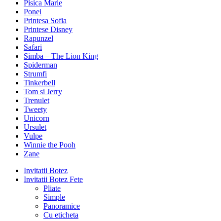
Pisica Marie
Ponei
Printesa Sofia
Printese Disney
Rapunzel
Safari
Simba – The Lion King
Spiderman
Strumfi
Tinkerbell
Tom si Jerry
Trenulet
Tweety
Unicorn
Ursulet
Vulpe
Winnie the Pooh
Zane
Invitatii Botez
Invitatii Botez Fete
Pliate
Simple
Panoramice
Cu eticheta