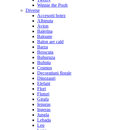
Winnie the Pooh
Diverse
Accesorii botez
Albinuta
Avion
Balerina
Baloane
Balon aer cald
Barza
Broscuta
Buburuza
Bufnita
Cosmos
Decoratiuni florale
Dinozauri
Elefant
Flori
Fluturi
Girafa
Iepuras
Ingeras
Jungla
Lebada
Leu