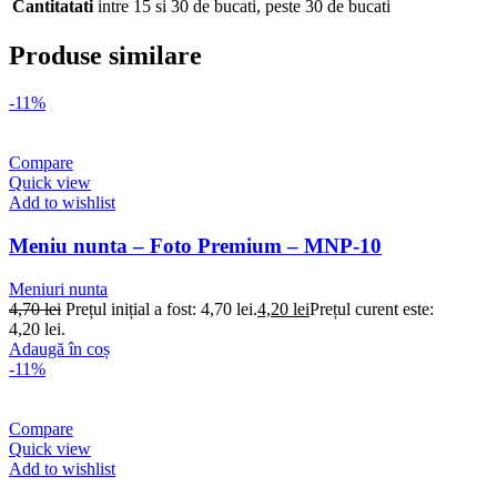
Cantitatati
intre 15 si 30 de bucati
,
peste 30 de bucati
Produse similare
-11%
Compare
Quick view
Add to wishlist
Meniu nunta – Foto Premium – MNP-10
Meniuri nunta
4,70
lei
Prețul inițial a fost: 4,70 lei.
4,20
lei
Prețul curent este:
4,20 lei.
Adaugă în coș
-11%
Compare
Quick view
Add to wishlist