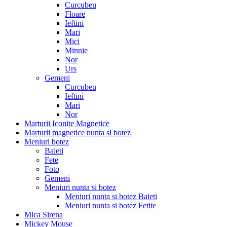
Curcubeu
Floare
Ieftini
Mari
Mici
Minnie
Nor
Urs
Gemeni
Curcubeu
Ieftini
Mari
Nor
Marturii Iconite Magnetice
Marturii magnetice nunta si botez
Meniuri botez
Baieti
Fete
Foto
Gemeni
Meniuri nunta si botez
Meniuri nunta si botez Baieti
Meniuri nunta si botez Fetite
Mica Sirena
Mickey Mouse