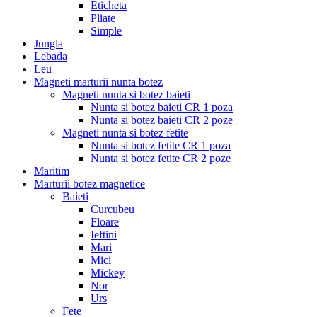
Eticheta
Pliate
Simple
Jungla
Lebada
Leu
Magneti marturii nunta botez
Magneti nunta si botez baieti
Nunta si botez baieti CR 1 poza
Nunta si botez baieti CR 2 poze
Magneti nunta si botez fetite
Nunta si botez fetite CR 1 poza
Nunta si botez fetite CR 2 poze
Maritim
Marturii botez magnetice
Baieti
Curcubeu
Floare
Ieftini
Mari
Mici
Mickey
Nor
Urs
Fete