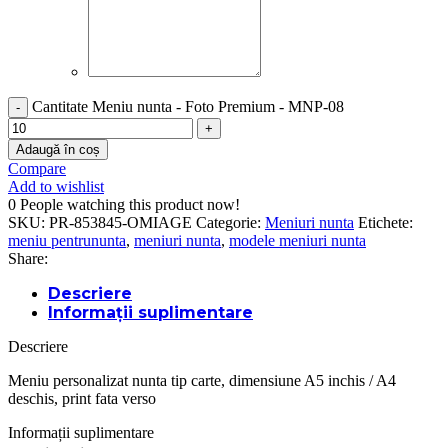
Cantitate Meniu nunta - Foto Premium - MNP-08
Adaugă în coș
Compare
Add to wishlist
0
People watching this product now!
SKU:
PR-853845-OMIAGE
Categorie:
Meniuri nunta
Etichete:
meniu pentrununta
,
meniuri nunta
,
modele meniuri nunta
Share:
Descriere
Informații suplimentare
Descriere
Meniu personalizat nunta tip carte, dimensiune A5 inchis / A4
deschis, print fata verso
Informații suplimentare