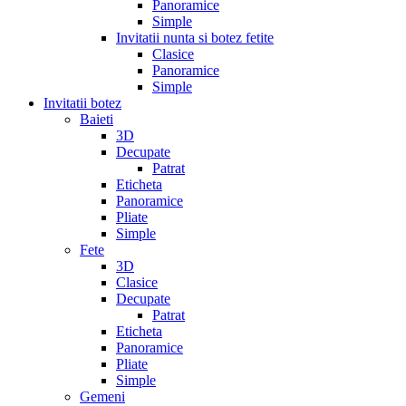
Panoramice
Simple
Invitatii nunta si botez fetite
Clasice
Panoramice
Simple
Invitatii botez
Baieti
3D
Decupate
Patrat
Eticheta
Panoramice
Pliate
Simple
Fete
3D
Clasice
Decupate
Patrat
Eticheta
Panoramice
Pliate
Simple
Gemeni