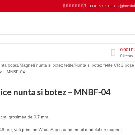
LOGIN / REGISTER
[gtranslat
0,00
LEI
0
items
unta botez
Magneti nunta si botez fetite
Nunta si botez fetite CR 2 poze
tez – MNBF-04
ice nunta si botez – MNBF-04
 cm, grosimea de 0,7 mm.
8 ore, veti primi pe WhatsApp sau pe email modelul de magnet