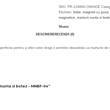
SKU:
PR-124866-OMIAGE
Categ
Etichete:
fetite
,
magneti cu poza
,
magnetice
,
marturii nunta si bote
Share:
DESCRIERE
RECENZII (0)
 perfecta pentru a oferi celor dragi o amintire deosebita ca marturie de 
e nunta si botez – MNBF-04”