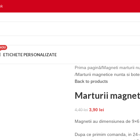
nk
NOU
ETICHETE PERSONALIZATE
Prima pagină
Magneti marturii n
Marturii magnetice nunta si bo
Back to products
Marturii magnet
3,90
lei
4,40
lei
Magnetii au dimensiunea de 9×6
Dupa ce primim comanda, in 24-4