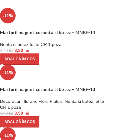
-11%
Marturii magnetice nunta si botez – MNBF-14
Nunta si botez fetite CR 1 poza
3,90
lei
4,40
lei
ADAUGĂ ÎN COȘ
-11%
Marturii magnetice nunta si botez – MNBF-13
Decoratiuni florale
,
Flori
,
Fluturi
,
Nunta si botez fetite
CR 1 poza
3,90
lei
4,40
lei
ADAUGĂ ÎN COȘ
-11%