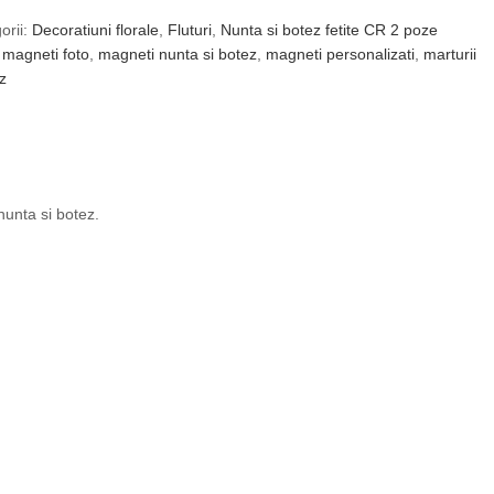
orii:
Decoratiuni florale
,
Fluturi
,
Nunta si botez fetite CR 2 poze
magneti foto
,
magneti nunta si botez
,
magneti personalizati
,
marturii
z
nunta si botez.