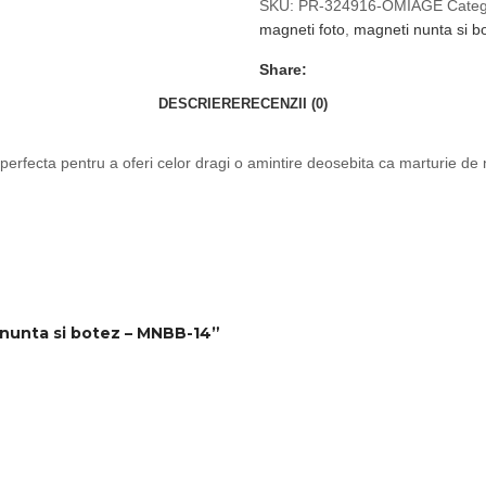
SKU:
PR-324916-OMIAGE
Categ
magneti foto
,
magneti nunta si b
Share:
DESCRIERE
RECENZII (0)
 perfecta pentru a oferi celor dragi o amintire deosebita ca marturie de 
e nunta si botez – MNBB-14”