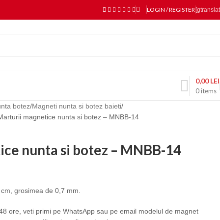
LOGIN / REGISTER
[gtranslat
0,00
LEI
0
items
unta botez
Magneti nunta si botez baieti
Marturii magnetice nunta si botez – MNBB-14
ice nunta si botez – MNBB-14
 cm, grosimea de 0,7 mm.
8 ore, veti primi pe WhatsApp sau pe email modelul de magnet