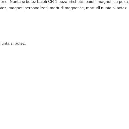
orie:
Nunta si botez baieti CR 1 poza
Etichete:
baieti
,
magneti cu poza
,
otez
,
magneti personalizati
,
marturii magnetice
,
marturii nunta si botez
nunta si botez.