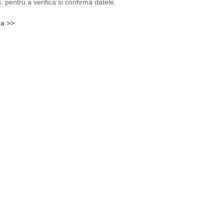
. pentru a verifica si confirma datele.
da >>