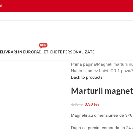
nk
NOU
E
LIVRARI IN EUROPA
ETICHETE PERSONALIZATE
Prima pagină
Magneti marturii n
Nunta si botez baieti CR 1 poza
Back to products
Marturii magnet
3,90
lei
4,40
lei
Magnetii au dimensiunea de 9×6
Dupa ce primim comanda, in 24-4