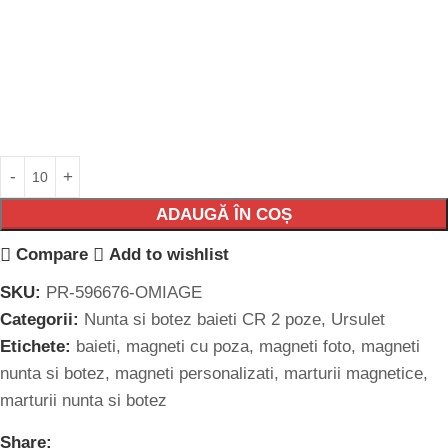
ADAUGĂ ÎN COȘ
Compare
Add to wishlist
SKU:
PR-596676-OMIAGE
Categorii:
Nunta si botez baieti CR 2 poze
,
Ursulet
Etichete:
baieti
,
magneti cu poza
,
magneti foto
,
magneti
nunta si botez
,
magneti personalizati
,
marturii magnetice
,
marturii nunta si botez
Share: