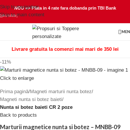
Skip to navigation
NOU =>
Plata in 4 rate fara dobanda prin TBI Bank
Skip to main content
[gtranslate]
ME
Livrare gratuita la comenzi mai mari de 350 lei
-11%
Click to enlarge
Prima pagină
Magneti marturii nunta botez
Magneti nunta si botez baieti
Nunta si botez baieti CR 2 poze
Back to products
Marturii magnetice nunta si botez – MNBB-09