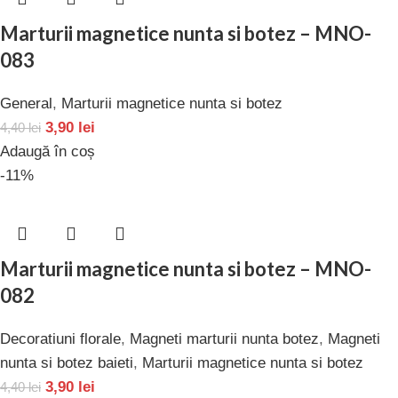
Marturii magnetice nunta si botez – MNO-
083
General
,
Marturii magnetice nunta si botez
3,90
lei
4,40
lei
Adaugă în coș
-11%
Marturii magnetice nunta si botez – MNO-
082
Decoratiuni florale
,
Magneti marturii nunta botez
,
Magneti
nunta si botez baieti
,
Marturii magnetice nunta si botez
3,90
lei
4,40
lei