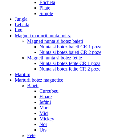
Eticheta
Pliate
Simple
Jungla
Lebada
Leu
Magneti marturii nunta botez
Magneti nunta si botez baieti
Nunta si botez baieti CR 1 poza
Nunta si botez baieti CR 2 poze
Magneti nunta si botez fetite
Nunta si botez fetite CR 1 poza
Nunta si botez fetite CR 2 poze
Maritim
Marturii botez magnetice
Baieti
Curcubeu
Floare
Ieftini
Mari
Mici
Mickey
Nor
Urs
Fete