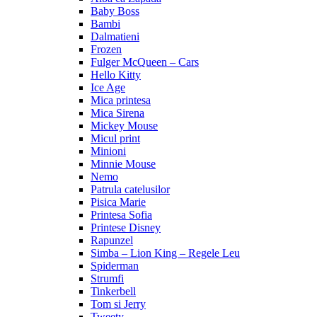
Baby Boss
Bambi
Dalmatieni
Frozen
Fulger McQueen – Cars
Hello Kitty
Ice Age
Mica printesa
Mica Sirena
Mickey Mouse
Micul print
Minioni
Minnie Mouse
Nemo
Patrula catelusilor
Pisica Marie
Printesa Sofia
Printese Disney
Rapunzel
Simba – Lion King – Regele Leu
Spiderman
Strumfi
Tinkerbell
Tom si Jerry
Tweety