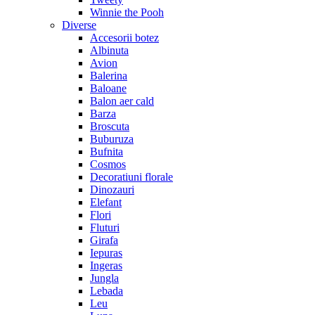
Winnie the Pooh
Diverse
Accesorii botez
Albinuta
Avion
Balerina
Baloane
Balon aer cald
Barza
Broscuta
Buburuza
Bufnita
Cosmos
Decoratiuni florale
Dinozauri
Elefant
Flori
Fluturi
Girafa
Iepuras
Ingeras
Jungla
Lebada
Leu