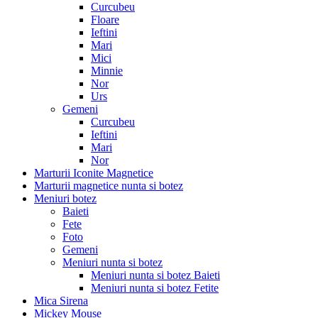
Curcubeu
Floare
Ieftini
Mari
Mici
Minnie
Nor
Urs
Gemeni
Curcubeu
Ieftini
Mari
Nor
Marturii Iconite Magnetice
Marturii magnetice nunta si botez
Meniuri botez
Baieti
Fete
Foto
Gemeni
Meniuri nunta si botez
Meniuri nunta si botez Baieti
Meniuri nunta si botez Fetite
Mica Sirena
Mickey Mouse