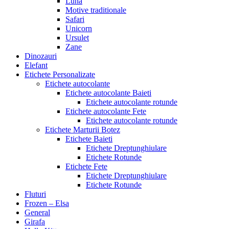
Luna
Motive traditionale
Safari
Unicorn
Ursulet
Zane
Dinozauri
Elefant
Etichete Personalizate
Etichete autocolante
Etichete autocolante Baieti
Etichete autocolante rotunde
Etichete autocolante Fete
Etichete autocolante rotunde
Etichete Marturii Botez
Etichete Baieti
Etichete Dreptunghiulare
Etichete Rotunde
Etichete Fete
Etichete Dreptunghiulare
Etichete Rotunde
Fluturi
Frozen – Elsa
General
Girafa