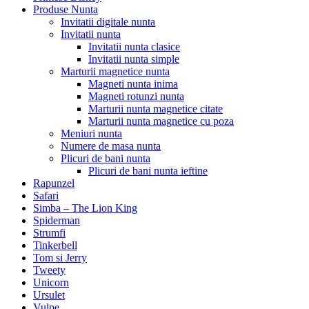
Produse Nunta
Invitatii digitale nunta
Invitatii nunta
Invitatii nunta clasice
Invitatii nunta simple
Marturii magnetice nunta
Magneti nunta inima
Magneti rotunzi nunta
Marturii nunta magnetice citate
Marturii nunta magnetice cu poza
Meniuri nunta
Numere de masa nunta
Plicuri de bani nunta
Plicuri de bani nunta ieftine
Rapunzel
Safari
Simba – The Lion King
Spiderman
Strumfi
Tinkerbell
Tom si Jerry
Tweety
Unicorn
Ursulet
Vulpe