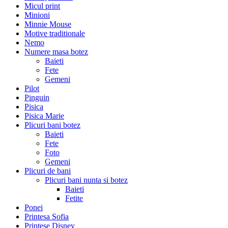
Micul print
Minioni
Minnie Mouse
Motive traditionale
Nemo
Numere masa botez
Baieti
Fete
Gemeni
Pilot
Pinguin
Pisica
Pisica Marie
Plicuri bani botez
Baieti
Fete
Foto
Gemeni
Plicuri de bani
Plicuri bani nunta si botez
Baieti
Fetite
Ponei
Printesa Sofia
Printese Disney