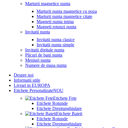
Marturii magnetice nunta
Marturii nunta magnetice cu poza
Marturii nunta magnetice citate
Magneti nunta inima
Magneti rotunzi nunta
Invitatii nunta
Invitatii nunta clasice
Invitatii nunta simple
Invitatii digitale nunta
Plicuri de bani nunta
Meniuri nunta
Numere de masa nunta
Despre noi
Informatii utile
Livrari in EUROPA
Etichete Personalizate
NOU
Etichete Fete
Etichete Rotunde
Etichete Dreptunghiulare
Etichete Baieti
Etichete Rotunde
Etichete Dreptunghiulare