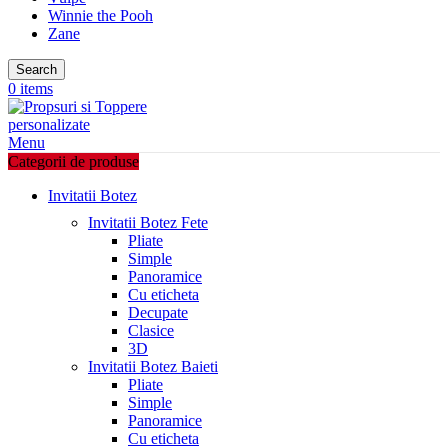
Winnie the Pooh
Zane
Search
0
items
Menu
Categorii de produse
Invitatii Botez
Invitatii Botez Fete
Pliate
Simple
Panoramice
Cu eticheta
Decupate
Clasice
3D
Invitatii Botez Baieti
Pliate
Simple
Panoramice
Cu eticheta