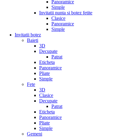
Panoramice
Simple
Invitatii nunta si botez fetite
Clasice
Panoramice
Simple
Invitatii botez
Baieti
3D
Decupate
Patrat
Eticheta
Panoramice
Pliate
Simple
Fete
3D
Clasice
Decupate
Patrat
Eticheta
Panoramice
Pliate
Simple
Gemeni