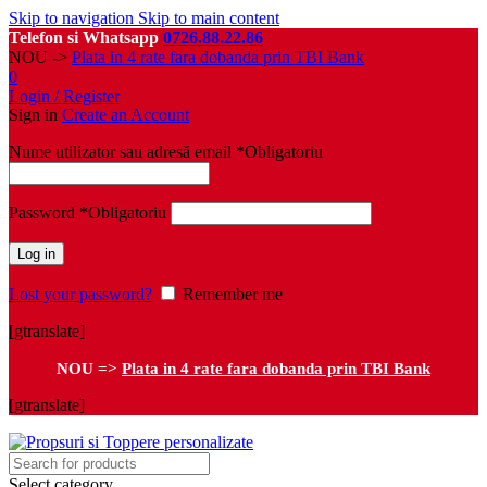
Skip to navigation
Skip to main content
Telefon si Whatsapp
0726.88.22.86
NOU ->
Plata in 4 rate fara dobanda prin TBI Bank
0
Login / Register
Sign in
Create an Account
Nume utilizator sau adresă email
*
Obligatoriu
Password
*
Obligatoriu
Log in
Lost your password?
Remember me
[gtranslate]
NOU =>
Plata in 4 rate fara dobanda prin TBI Bank
[gtranslate]
Select category