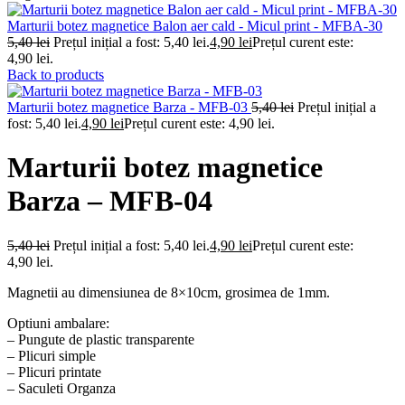
Marturii botez magnetice Balon aer cald - Micul print - MFBA-30
5,40
lei
Prețul inițial a fost: 5,40 lei.
4,90
lei
Prețul curent este:
4,90 lei.
Back to products
Marturii botez magnetice Barza - MFB-03
5,40
lei
Prețul inițial a
fost: 5,40 lei.
4,90
lei
Prețul curent este: 4,90 lei.
Marturii botez magnetice
Barza – MFB-04
5,40
lei
Prețul inițial a fost: 5,40 lei.
4,90
lei
Prețul curent este:
4,90 lei.
Magnetii au dimensiunea de 8×10cm, grosimea de 1mm.
Optiuni ambalare:
– Pungute de plastic transparente
– Plicuri simple
– Plicuri printate
– Saculeti Organza