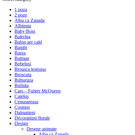
1 poza
2 poze
Alba ca Zapada
Albinuta
Baby Boss
Balerina
Balon aer cald
Bambi
Barza
Batman
Bebelusi
Broasca testoasa
Broscuta
Buburuza
Bufnita
Cars – Fulger McQueen
Catelus
Cenusareasa
Cosmos
Dalmatieni
Decoratiuni florale
Design
Desene animate
Alba ca Zapada