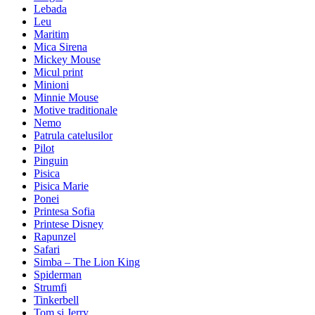
Lebada
Leu
Maritim
Mica Sirena
Mickey Mouse
Micul print
Minioni
Minnie Mouse
Motive traditionale
Nemo
Patrula catelusilor
Pilot
Pinguin
Pisica
Pisica Marie
Ponei
Printesa Sofia
Printese Disney
Rapunzel
Safari
Simba – The Lion King
Spiderman
Strumfi
Tinkerbell
Tom si Jerry