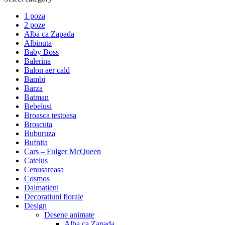
1 poza
2 poze
Alba ca Zapada
Albinuta
Baby Boss
Balerina
Balon aer cald
Bambi
Barza
Batman
Bebelusi
Broasca testoasa
Broscuta
Buburuza
Bufnita
Cars – Fulger McQueen
Catelus
Cenusareasa
Cosmos
Dalmatieni
Decoratiuni florale
Design
Desene animate
Alba ca Zapada