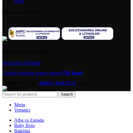
Blog
Plati sigur prin MobilPay
Plata in rate prin TBI Bank
Mai multe informatii
Condiții generale pentru clienții
TBI Bank
Design with 💕 by
AIDEV AGENCY
2024.
Search
Menu
Tematici
Alba ca Zapada
Baby Boss
Balerina