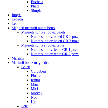
Eticheta
Pliate
Simple
Jungla
Lebada
Leu
Magneti marturii nunta botez
Magneti nunta si botez baieti
Nunta si botez baieti CR 1 poza
Nunta si botez baieti CR 2 poze
Magneti nunta si botez fetite
Nunta si botez fetite CR 1 poza
Nunta si botez fetite CR 2 poze
Maritim
Marturii botez magnetice
Baieti
Curcubeu
Floare
Ieftini
Mari
Mici
Mickey
Nor
Urs
Fete