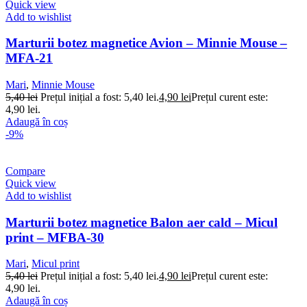
Quick view
Add to wishlist
Marturii botez magnetice Avion – Minnie Mouse –
MFA-21
Mari
,
Minnie Mouse
5,40
lei
Prețul inițial a fost: 5,40 lei.
4,90
lei
Prețul curent este:
4,90 lei.
Adaugă în coș
-9%
Compare
Quick view
Add to wishlist
Marturii botez magnetice Balon aer cald – Micul
print – MFBA-30
Mari
,
Micul print
5,40
lei
Prețul inițial a fost: 5,40 lei.
4,90
lei
Prețul curent este:
4,90 lei.
Adaugă în coș