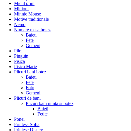
Micul print
Minioni
Minnie Mouse
Motive traditionale
Nemo
Numere masa botez
Baieti
Fete
Gemeni
Pilot
Pinguin
Pisica
Pisica Marie
Plicuri bani botez
Baieti
Fete
Foto
Gemeni
Plicuri de bani
Plicuri bani nunta si botez
Baieti
Fetite
Ponei
Printesa Sofia
Printese Disney