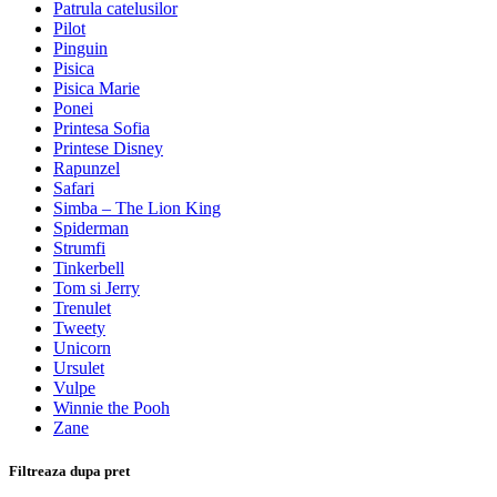
Patrula catelusilor
Pilot
Pinguin
Pisica
Pisica Marie
Ponei
Printesa Sofia
Printese Disney
Rapunzel
Safari
Simba – The Lion King
Spiderman
Strumfi
Tinkerbell
Tom si Jerry
Trenulet
Tweety
Unicorn
Ursulet
Vulpe
Winnie the Pooh
Zane
Filtreaza dupa pret