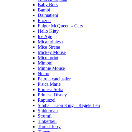
Baby Boss
Bambi
Dalmatieni
Frozen
Fulger McQueen – Cars
Hello Kitty
Ice Age
Mica printesa
Mica Sirena
Mickey Mouse
Micul print
Minioni
Minnie Mouse
Nemo
Patrula catelusilor
Pisica Marie
Printesa Sofia
Printese Disney
Rapunzel
Simba – Lion King – Regele Leu
Spiderman
Strumfi
Tinkerbell
Tom si Jerry
Tweety