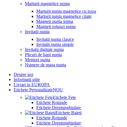
Marturii magnetice nunta
Marturii nunta magnetice cu poza
Marturii nunta magnetice citate
Magneti nunta inima
Magneti rotunzi nunta
Invitatii nunta
Invitatii nunta clasice
Invitatii nunta simple
Invitatii digitale nunta
Plicuri de bani nunta
Meniuri nunta
Numere de masa nunta
Despre noi
Informatii utile
Livrari in EUROPA
Etichete Personalizate
NOU
Etichete Fete
Etichete Rotunde
Etichete Dreptunghiulare
Etichete Baieti
Etichete Rotunde
Etichete Dreptunghiulare