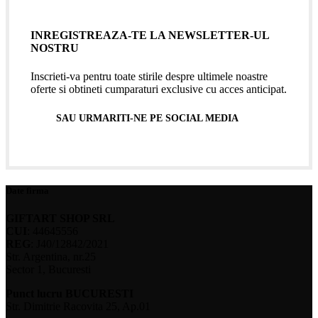
INREGISTREAZA-TE LA NEWSLETTER-UL
NOSTRU
Inscrieti-va pentru toate stirile despre ultimele noastre
oferte si obtineti cumparaturi exclusive cu acces anticipat.
SAU URMARITI-NE PE SOCIAL MEDIA
Date firma
GIFTART SHOP SRL
CUI
: 44645556
REG
: J40/12842/2021
Str. Argentina, nr.25
Sector 1, Bucuresti
Punct lucru BUCURESTI
Str. Dimitrie Racovita 25, Ap.01