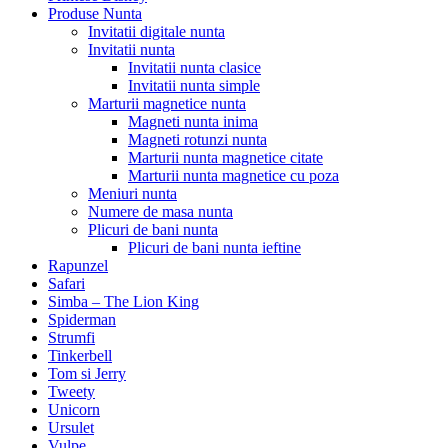
Produse Nunta
Invitatii digitale nunta
Invitatii nunta
Invitatii nunta clasice
Invitatii nunta simple
Marturii magnetice nunta
Magneti nunta inima
Magneti rotunzi nunta
Marturii nunta magnetice citate
Marturii nunta magnetice cu poza
Meniuri nunta
Numere de masa nunta
Plicuri de bani nunta
Plicuri de bani nunta ieftine
Rapunzel
Safari
Simba – The Lion King
Spiderman
Strumfi
Tinkerbell
Tom si Jerry
Tweety
Unicorn
Ursulet
Vulpe