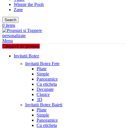
Winnie the Pooh
Zane
Search
0
items
Menu
Categorii de produse
Invitatii Botez
Invitatii Botez Fete
Pliate
Simple
Panoramice
Cu eticheta
Decupate
Clasice
3D
Invitatii Botez Baieti
Pliate
Simple
Panoramice
Cu eticheta