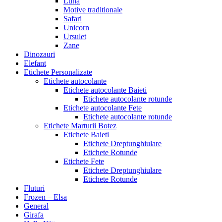
Luna
Motive traditionale
Safari
Unicorn
Ursulet
Zane
Dinozauri
Elefant
Etichete Personalizate
Etichete autocolante
Etichete autocolante Baieti
Etichete autocolante rotunde
Etichete autocolante Fete
Etichete autocolante rotunde
Etichete Marturii Botez
Etichete Baieti
Etichete Dreptunghiulare
Etichete Rotunde
Etichete Fete
Etichete Dreptunghiulare
Etichete Rotunde
Fluturi
Frozen – Elsa
General
Girafa