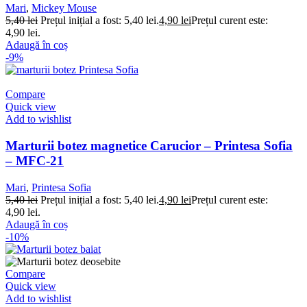
Mari
,
Mickey Mouse
5,40
lei
Prețul inițial a fost: 5,40 lei.
4,90
lei
Prețul curent este:
4,90 lei.
Adaugă în coș
-9%
Compare
Quick view
Add to wishlist
Marturii botez magnetice Carucior – Printesa Sofia
– MFC-21
Mari
,
Printesa Sofia
5,40
lei
Prețul inițial a fost: 5,40 lei.
4,90
lei
Prețul curent este:
4,90 lei.
Adaugă în coș
-10%
Compare
Quick view
Add to wishlist