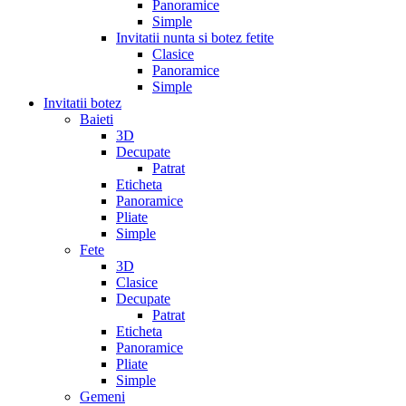
Panoramice
Simple
Invitatii nunta si botez fetite
Clasice
Panoramice
Simple
Invitatii botez
Baieti
3D
Decupate
Patrat
Eticheta
Panoramice
Pliate
Simple
Fete
3D
Clasice
Decupate
Patrat
Eticheta
Panoramice
Pliate
Simple
Gemeni