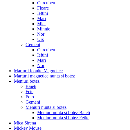
Curcubeu
Floare
Ieftini
Mari
Mici
Minnie
Nor
Urs
Gemeni
Curcubeu
Ieftini
Mari
Nor
Marturii Iconite Magnetice
Marturii magnetice nunta si botez
Meniuri botez
Baieti
Fete
Foto
Gemeni
Meniuri nunta si botez
Meniuri nunta si botez Baieti
Meniuri nunta si botez Fetite
Mica Sirena
Mickey Mouse