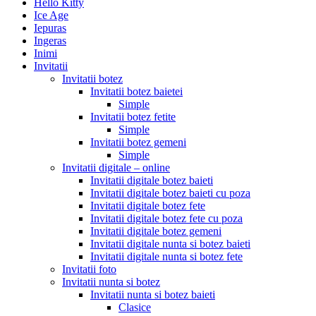
Hello Kitty
Ice Age
Iepuras
Ingeras
Inimi
Invitatii
Invitatii botez
Invitatii botez baietei
Simple
Invitatii botez fetite
Simple
Invitatii botez gemeni
Simple
Invitatii digitale – online
Invitatii digitale botez baieti
Invitatii digitale botez baieti cu poza
Invitatii digitale botez fete
Invitatii digitale botez fete cu poza
Invitatii digitale botez gemeni
Invitatii digitale nunta si botez baieti
Invitatii digitale nunta si botez fete
Invitatii foto
Invitatii nunta si botez
Invitatii nunta si botez baieti
Clasice