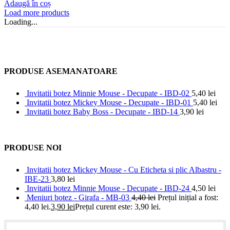
Adaugă în coș
Load more products
Loading...
PRODUSE ASEMANATOARE
Invitatii botez Minnie Mouse - Decupate - IBD-02
5,40
lei
Invitatii botez Mickey Mouse - Decupate - IBD-01
5,40
lei
Invitatii botez Baby Boss - Decupate - IBD-14
3,90
lei
PRODUSE NOI
Invitatii botez Mickey Mouse - Cu Eticheta si plic Albastru -
IBE-23
3,80
lei
Invitatii botez Minnie Mouse - Decupate - IBD-24
4,50
lei
Meniuri botez - Girafa - MB-03
4,40
lei
Prețul inițial a fost:
4,40 lei.
3,90
lei
Prețul curent este: 3,90 lei.