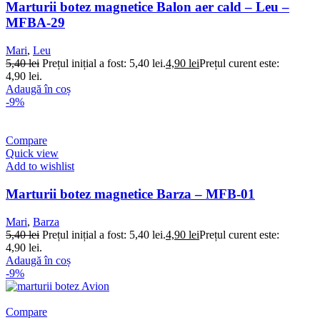
Marturii botez magnetice Balon aer cald – Leu –
MFBA-29
Mari
,
Leu
5,40
lei
Prețul inițial a fost: 5,40 lei.
4,90
lei
Prețul curent este:
4,90 lei.
Adaugă în coș
-9%
Compare
Quick view
Add to wishlist
Marturii botez magnetice Barza – MFB-01
Mari
,
Barza
5,40
lei
Prețul inițial a fost: 5,40 lei.
4,90
lei
Prețul curent este:
4,90 lei.
Adaugă în coș
-9%
Compare