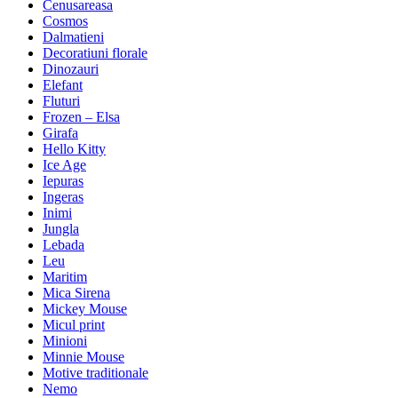
Cenusareasa
Cosmos
Dalmatieni
Decoratiuni florale
Dinozauri
Elefant
Fluturi
Frozen – Elsa
Girafa
Hello Kitty
Ice Age
Iepuras
Ingeras
Inimi
Jungla
Lebada
Leu
Maritim
Mica Sirena
Mickey Mouse
Micul print
Minioni
Minnie Mouse
Motive traditionale
Nemo