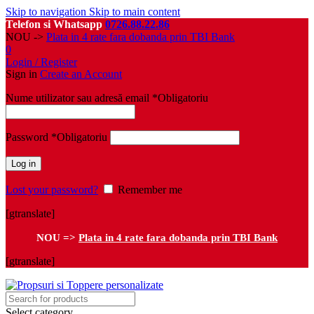
Skip to navigation
Skip to main content
Telefon si Whatsapp
0726.88.22.86
NOU ->
Plata in 4 rate fara dobanda prin TBI Bank
0
Login / Register
Sign in
Create an Account
Nume utilizator sau adresă email
*
Obligatoriu
Password
*
Obligatoriu
Log in
Lost your password?
Remember me
[gtranslate]
NOU =>
Plata in 4 rate fara dobanda prin TBI Bank
[gtranslate]
Select category