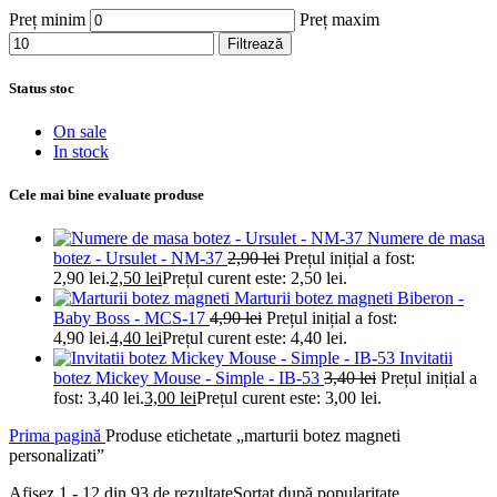
Preț minim
Preț maxim
Filtrează
Status stoc
On sale
In stock
Cele mai bine evaluate produse
Numere de masa
botez - Ursulet - NM-37
2,90
lei
Prețul inițial a fost:
2,90 lei.
2,50
lei
Prețul curent este: 2,50 lei.
Marturii botez magneti Biberon -
Baby Boss - MCS-17
4,90
lei
Prețul inițial a fost:
4,90 lei.
4,40
lei
Prețul curent este: 4,40 lei.
Invitatii
botez Mickey Mouse - Simple - IB-53
3,40
lei
Prețul inițial a
fost: 3,40 lei.
3,00
lei
Prețul curent este: 3,00 lei.
Prima pagină
Produse etichetate „marturii botez magneti
personalizati”
Afișez 1 - 12 din 93 de rezultate
Sortat după popularitate