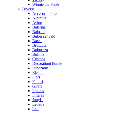
Winnie the Pooh
Diverse
Accesorii botez
Albinuta
Avion
Balerina
Baloane
Balon aer cald
Barza
Broscuta
Buburuza
Bufnita
Cosmos
Decoratiuni florale
Dinozauri
Elefant
Flori
Fluturi
Girafa
Iepuras
Ingeras
Jungla
Lebada
Leu