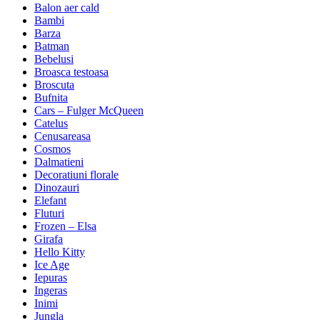
Balon aer cald
Bambi
Barza
Batman
Bebelusi
Broasca testoasa
Broscuta
Bufnita
Cars – Fulger McQueen
Catelus
Cenusareasa
Cosmos
Dalmatieni
Decoratiuni florale
Dinozauri
Elefant
Fluturi
Frozen – Elsa
Girafa
Hello Kitty
Ice Age
Iepuras
Ingeras
Inimi
Jungla