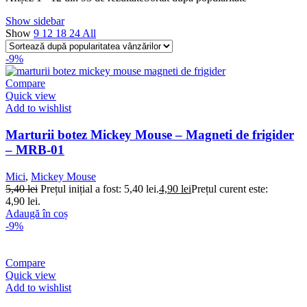
Show sidebar
Show
9
12
18
24
All
-9%
Compare
Quick view
Add to wishlist
Marturii botez Mickey Mouse – Magneti de frigider
– MRB-01
Mici
,
Mickey Mouse
5,40
lei
Prețul inițial a fost: 5,40 lei.
4,90
lei
Prețul curent este:
4,90 lei.
Adaugă în coș
-9%
Compare
Quick view
Add to wishlist