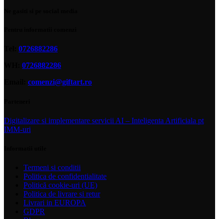
Ne gasiti si pe social media
Pentru informatii comenzi
Tel:
0726882286
WH:
0726882286
Email:
comenzi@giftart.ro
Parteneri
Digitalizare si implementare servicii AI – Inteligenta Artificiala pt
IMM-uri
Informatii utile
Termeni si conditii
Politica de confidentialitate
Politică cookie-uri (UE)
Politica de livrare si retur
Livrari in EUROPA
GDPR