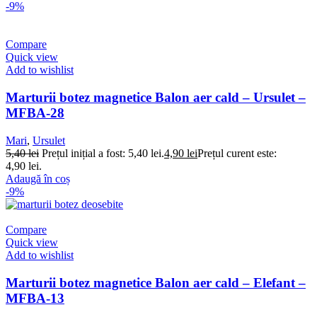
-9%
Compare
Quick view
Add to wishlist
Marturii botez magnetice Balon aer cald – Ursulet –
MFBA-28
Mari
,
Ursulet
5,40
lei
Prețul inițial a fost: 5,40 lei.
4,90
lei
Prețul curent este:
4,90 lei.
Adaugă în coș
-9%
Compare
Quick view
Add to wishlist
Marturii botez magnetice Balon aer cald – Elefant –
MFBA-13