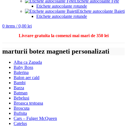
Etichete autocolante Fete
Etichete autocolante rotunde
Etichete autocolante Baieti
Etichete autocolante rotunde
0
items
/
0,00
lei
Livrare gratuita la comenzi mai mari de 350 lei
marturii botez magneti personalizati
Alba ca Zapada
Baby Boss
Balerina
Balon aer cald
Bambi
Barza
Batman
Bebelusi
Broasca testoasa
Broscuta
Bufnita
Cars – Fulger McQueen
Catelus