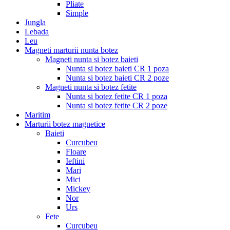
Pliate
Simple
Jungla
Lebada
Leu
Magneti marturii nunta botez
Magneti nunta si botez baieti
Nunta si botez baieti CR 1 poza
Nunta si botez baieti CR 2 poze
Magneti nunta si botez fetite
Nunta si botez fetite CR 1 poza
Nunta si botez fetite CR 2 poze
Maritim
Marturii botez magnetice
Baieti
Curcubeu
Floare
Ieftini
Mari
Mici
Mickey
Nor
Urs
Fete
Curcubeu