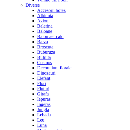
Diverse
Accesorii botez
Albinuta
Avion
Balerina
Baloane
Balon aer cald
Barza
Broscuta
Buburuza
Bufnita
Cosmos
Decoratiuni florale
Dinozauri
Elefant
Flori
Fluturi
Girafa
Iepuras
Ingeras
Jungla
Lebada
Leu
Luna