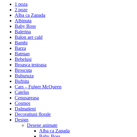
1 poza
2 poze
Alba ca Zapada
Albinuta
Baby Boss
Balerina
Balon aer cald
Bambi
Barza
Batman
Bebelusi
Broasca testoasa
Broscuta
Buburuza
Bufnita
Cars – Fulger McQueen
Catelus
Cenusareasa
Cosmos
Dalmatieni
Decoratiuni florale
Design
Desene animate
Alba ca Zapada
Baby Boss