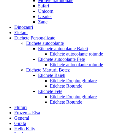
Motive traditionale
Safari
Unicorn
Ursulet
Zane
Dinozauri
Elefant
Etichete Personalizate
Etichete autocolante
Etichete autocolante Baieti
Etichete autocolante rotunde
Etichete autocolante Fete
Etichete autocolante rotunde
Etichete Marturii Botez
Etichete Baieti
Etichete Dreptunghiulare
Etichete Rotunde
Etichete Fete
Etichete Dreptunghiulare
Etichete Rotunde
Fluturi
Frozen – Elsa
General
Girafa
Hello Kitty