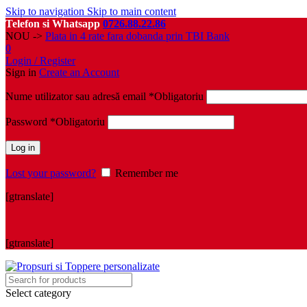
Skip to navigation
Skip to main content
Telefon si Whatsapp
0726.88.22.86
NOU ->
Plata in 4 rate fara dobanda prin TBI Bank
0
Login / Register
Sign in
Create an Account
Nume utilizator sau adresă email
*
Obligatoriu
Password
*
Obligatoriu
Log in
Lost your password?
Remember me
[gtranslate]
[gtranslate]
Select category