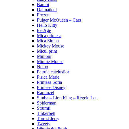
Bambi
Dalmatieni
Frozen
Fulger McQueen – Cars
Hello Kitty
Ice Age
Mica printesa
Mica Sirena
Mickey Mouse
Micul print
Minioni
Minnie Mouse
Nemo
Patrula catelusilor
Pisica Marie
Printesa Sofia
Printese Disney
Rapunzel
Simba – Lion King – Regele Leu
Spiderman
Strumfi
Tinkerbell
Tom si Jerry
Tweety
Winnie the Pooh