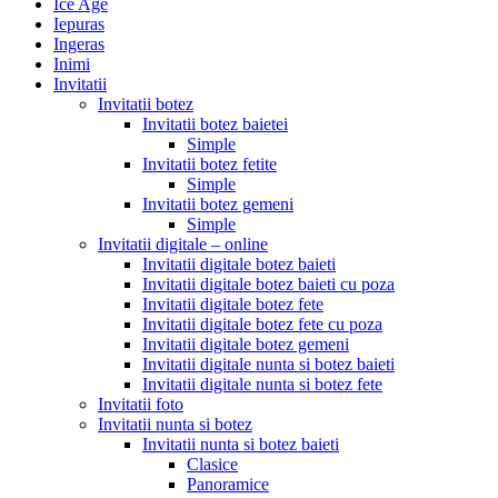
Ice Age
Iepuras
Ingeras
Inimi
Invitatii
Invitatii botez
Invitatii botez baietei
Simple
Invitatii botez fetite
Simple
Invitatii botez gemeni
Simple
Invitatii digitale – online
Invitatii digitale botez baieti
Invitatii digitale botez baieti cu poza
Invitatii digitale botez fete
Invitatii digitale botez fete cu poza
Invitatii digitale botez gemeni
Invitatii digitale nunta si botez baieti
Invitatii digitale nunta si botez fete
Invitatii foto
Invitatii nunta si botez
Invitatii nunta si botez baieti
Clasice
Panoramice