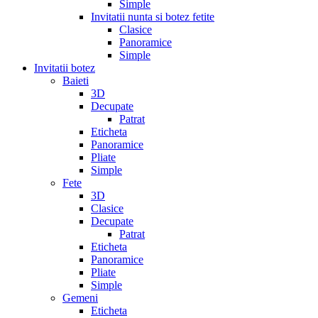
Simple
Invitatii nunta si botez fetite
Clasice
Panoramice
Simple
Invitatii botez
Baieti
3D
Decupate
Patrat
Eticheta
Panoramice
Pliate
Simple
Fete
3D
Clasice
Decupate
Patrat
Eticheta
Panoramice
Pliate
Simple
Gemeni
Eticheta