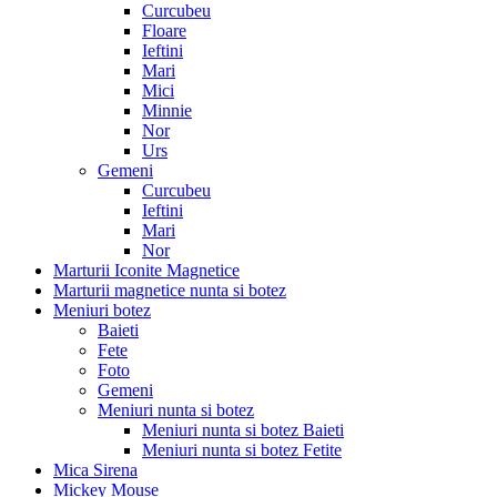
Curcubeu
Floare
Ieftini
Mari
Mici
Minnie
Nor
Urs
Gemeni
Curcubeu
Ieftini
Mari
Nor
Marturii Iconite Magnetice
Marturii magnetice nunta si botez
Meniuri botez
Baieti
Fete
Foto
Gemeni
Meniuri nunta si botez
Meniuri nunta si botez Baieti
Meniuri nunta si botez Fetite
Mica Sirena
Mickey Mouse