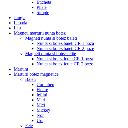
Eticheta
Pliate
Simple
Jungla
Lebada
Leu
Magneti marturii nunta botez
Magneti nunta si botez baieti
Nunta si botez baieti CR 1 poza
Nunta si botez baieti CR 2 poze
Magneti nunta si botez fetite
Nunta si botez fetite CR 1 poza
Nunta si botez fetite CR 2 poze
Maritim
Marturii botez magnetice
Baieti
Curcubeu
Floare
Ieftini
Mari
Mici
Mickey
Nor
Urs
Fete