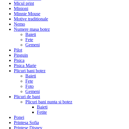
Micul print
Minioni
Minnie Mouse
Motive traditionale
Nemo
Numere masa botez
Baieti
Fete
Gemeni
Pilot
Pinguin
Pisica
Pisica Marie
Plicuri bani botez
Baieti
Fete
Foto
Gemeni
Plicuri de bani
Plicuri bani nunta si botez
Baieti
Fetite
Ponei
Printesa Sofia
Printese Disney