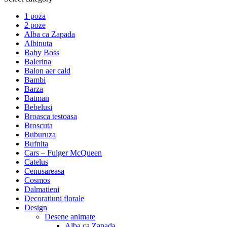
1 poza
2 poze
Alba ca Zapada
Albinuta
Baby Boss
Balerina
Balon aer cald
Bambi
Barza
Batman
Bebelusi
Broasca testoasa
Broscuta
Buburuza
Bufnita
Cars – Fulger McQueen
Catelus
Cenusareasa
Cosmos
Dalmatieni
Decoratiuni florale
Design
Desene animate
Alba ca Zapada