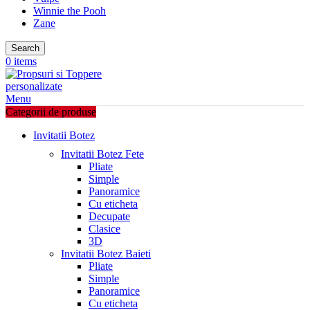
Winnie the Pooh
Zane
Search
0
items
Menu
Categorii de produse
Invitatii Botez
Invitatii Botez Fete
Pliate
Simple
Panoramice
Cu eticheta
Decupate
Clasice
3D
Invitatii Botez Baieti
Pliate
Simple
Panoramice
Cu eticheta