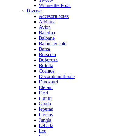
Winnie the Pooh
Diverse
Accesorii botez
Albinuta
Avion
Balerina
Baloane
Balon aer cald
Barza
Broscuta
Buburuza
Bufnita
Cosmos
Decoratiuni florale
Dinozauri
Elefant
Flori
Fluturi
Girafa
Iepuras
Ingeras
Jungla
Lebada
Leu