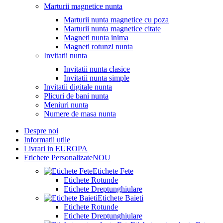
Marturii magnetice nunta
Marturii nunta magnetice cu poza
Marturii nunta magnetice citate
Magneti nunta inima
Magneti rotunzi nunta
Invitatii nunta
Invitatii nunta clasice
Invitatii nunta simple
Invitatii digitale nunta
Plicuri de bani nunta
Meniuri nunta
Numere de masa nunta
Despre noi
Informatii utile
Livrari in EUROPA
Etichete Personalizate
NOU
Etichete Fete
Etichete Rotunde
Etichete Dreptunghiulare
Etichete Baieti
Etichete Rotunde
Etichete Dreptunghiulare