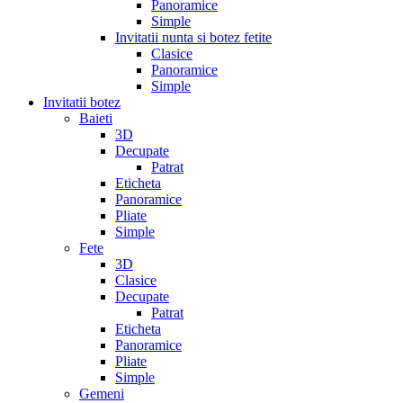
Panoramice
Simple
Invitatii nunta si botez fetite
Clasice
Panoramice
Simple
Invitatii botez
Baieti
3D
Decupate
Patrat
Eticheta
Panoramice
Pliate
Simple
Fete
3D
Clasice
Decupate
Patrat
Eticheta
Panoramice
Pliate
Simple
Gemeni