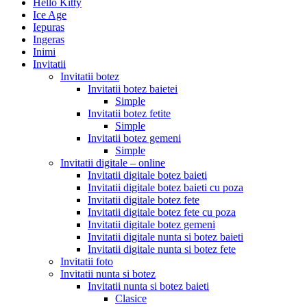
Hello Kitty
Ice Age
Iepuras
Ingeras
Inimi
Invitatii
Invitatii botez
Invitatii botez baietei
Simple
Invitatii botez fetite
Simple
Invitatii botez gemeni
Simple
Invitatii digitale – online
Invitatii digitale botez baieti
Invitatii digitale botez baieti cu poza
Invitatii digitale botez fete
Invitatii digitale botez fete cu poza
Invitatii digitale botez gemeni
Invitatii digitale nunta si botez baieti
Invitatii digitale nunta si botez fete
Invitatii foto
Invitatii nunta si botez
Invitatii nunta si botez baieti
Clasice