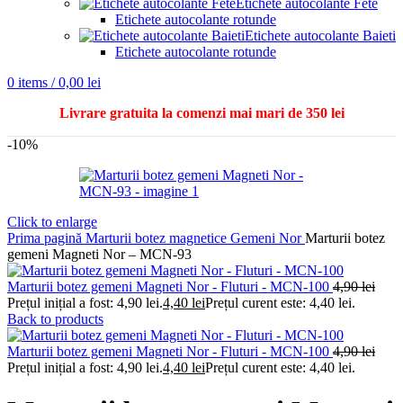
Etichete autocolante Fete
Etichete autocolante rotunde
Etichete autocolante Baieti
Etichete autocolante rotunde
0
items
/
0,00
lei
Livrare gratuita la comenzi mai mari de 350 lei
-10%
Click to enlarge
Prima pagină
Marturii botez magnetice
Gemeni
Nor
Marturii botez
gemeni Magneti Nor – MCN-93
Marturii botez gemeni Magneti Nor - Fluturi - MCN-100
4,90
lei
Prețul inițial a fost: 4,90 lei.
4,40
lei
Prețul curent este: 4,40 lei.
Back to products
Marturii botez gemeni Magneti Nor - Fluturi - MCN-100
4,90
lei
Prețul inițial a fost: 4,90 lei.
4,40
lei
Prețul curent este: 4,40 lei.