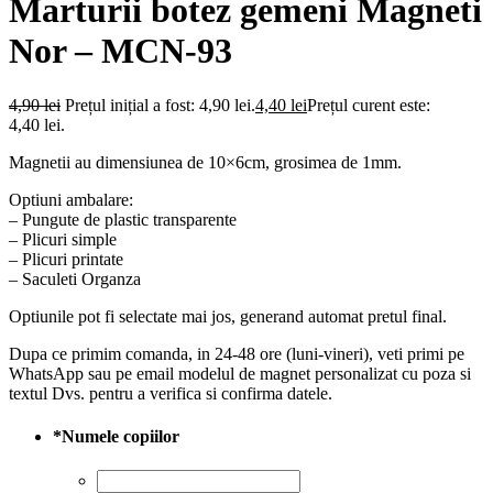
Marturii botez gemeni Magneti
Nor – MCN-93
4,90
lei
Prețul inițial a fost: 4,90 lei.
4,40
lei
Prețul curent este:
4,40 lei.
Magnetii au dimensiunea de 10×6cm, grosimea de 1mm.
Optiuni ambalare:
– Pungute de plastic transparente
– Plicuri simple
– Plicuri printate
– Saculeti Organza
Optiunile pot fi selectate mai jos, generand automat pretul final.
Dupa ce primim comanda, in 24-48 ore (luni-vineri), veti primi pe
WhatsApp sau pe email modelul de magnet personalizat cu poza si
textul Dvs. pentru a verifica si confirma datele.
*
Numele copiilor