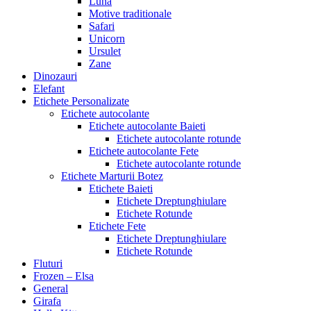
Luna
Motive traditionale
Safari
Unicorn
Ursulet
Zane
Dinozauri
Elefant
Etichete Personalizate
Etichete autocolante
Etichete autocolante Baieti
Etichete autocolante rotunde
Etichete autocolante Fete
Etichete autocolante rotunde
Etichete Marturii Botez
Etichete Baieti
Etichete Dreptunghiulare
Etichete Rotunde
Etichete Fete
Etichete Dreptunghiulare
Etichete Rotunde
Fluturi
Frozen – Elsa
General
Girafa