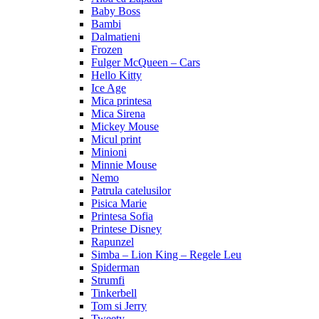
Baby Boss
Bambi
Dalmatieni
Frozen
Fulger McQueen – Cars
Hello Kitty
Ice Age
Mica printesa
Mica Sirena
Mickey Mouse
Micul print
Minioni
Minnie Mouse
Nemo
Patrula catelusilor
Pisica Marie
Printesa Sofia
Printese Disney
Rapunzel
Simba – Lion King – Regele Leu
Spiderman
Strumfi
Tinkerbell
Tom si Jerry
Tweety