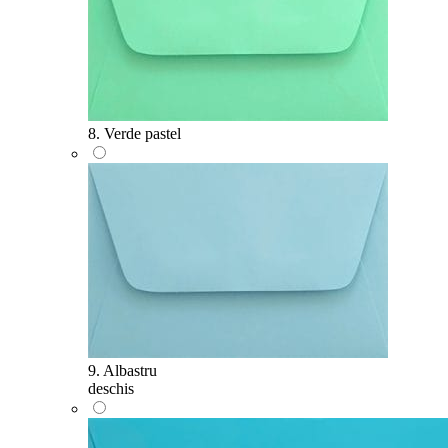
8. Verde pastel
9. Albastru
deschis