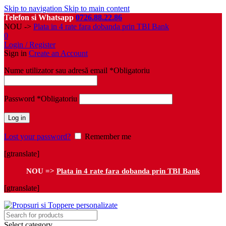
Skip to navigation
Skip to main content
Telefon si Whatsapp
0726.88.22.86
NOU ->
Plata in 4 rate fara dobanda prin TBI Bank
0
Login / Register
Sign in
Create an Account
Nume utilizator sau adresă email
*
Obligatoriu
Password
*
Obligatoriu
Log in
Lost your password?
Remember me
[gtranslate]
NOU =>
Plata in 4 rate fara dobanda prin TBI Bank
[gtranslate]
Select category