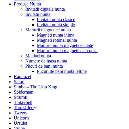
Produse Nunta
Invitatii digitale nunta
Invitatii nunta
Invitatii nunta clasice
Invitatii nunta simple
Marturii magnetice nunta
Magneti nunta inima
Magneti rotunzi nunta
Marturii nunta magnetice citate
Marturii nunta magnetice cu poza
Meniuri nunta
Numere de masa nunta
Plicuri de bani nunta
Plicuri de bani nunta ieftine
Rapunzel
Safari
Simba – The Lion King
Spiderman
Strumfi
Tinkerbell
Tom si Jerry
Tweety
Unicorn
Ursulet
Vulpe