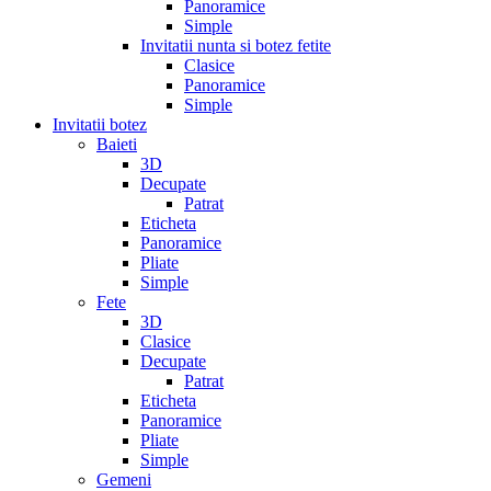
Panoramice
Simple
Invitatii nunta si botez fetite
Clasice
Panoramice
Simple
Invitatii botez
Baieti
3D
Decupate
Patrat
Eticheta
Panoramice
Pliate
Simple
Fete
3D
Clasice
Decupate
Patrat
Eticheta
Panoramice
Pliate
Simple
Gemeni