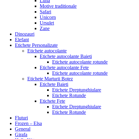
Luna
Motive traditionale
Safari
Unicorn
Ursulet
Zane
Dinozauri
Elefant
Etichete Personalizate
Etichete autocolante
Etichete autocolante Baieti
Etichete autocolante rotunde
Etichete autocolante Fete
Etichete autocolante rotunde
Etichete Marturii Botez
Etichete Baieti
Etichete Dreptunghiulare
Etichete Rotunde
Etichete Fete
Etichete Dreptunghiulare
Etichete Rotunde
Fluturi
Frozen – Elsa
General
Girafa