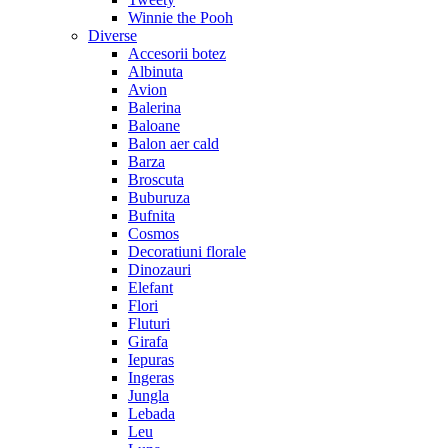
Winnie the Pooh
Diverse
Accesorii botez
Albinuta
Avion
Balerina
Baloane
Balon aer cald
Barza
Broscuta
Buburuza
Bufnita
Cosmos
Decoratiuni florale
Dinozauri
Elefant
Flori
Fluturi
Girafa
Iepuras
Ingeras
Jungla
Lebada
Leu