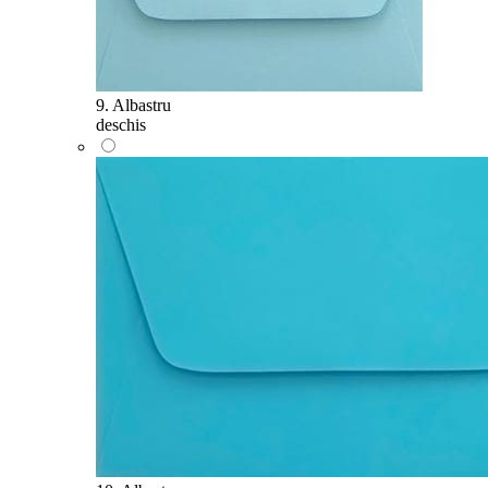
9. Albastru
deschis