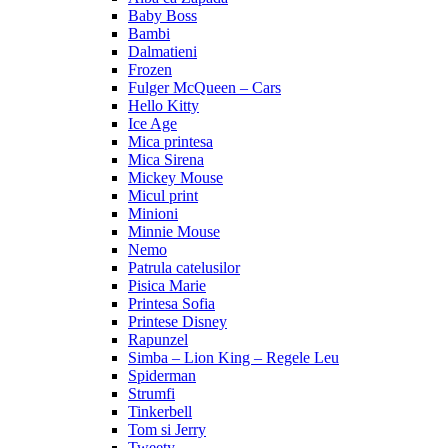
Baby Boss
Bambi
Dalmatieni
Frozen
Fulger McQueen – Cars
Hello Kitty
Ice Age
Mica printesa
Mica Sirena
Mickey Mouse
Micul print
Minioni
Minnie Mouse
Nemo
Patrula catelusilor
Pisica Marie
Printesa Sofia
Printese Disney
Rapunzel
Simba – Lion King – Regele Leu
Spiderman
Strumfi
Tinkerbell
Tom si Jerry
Tweety