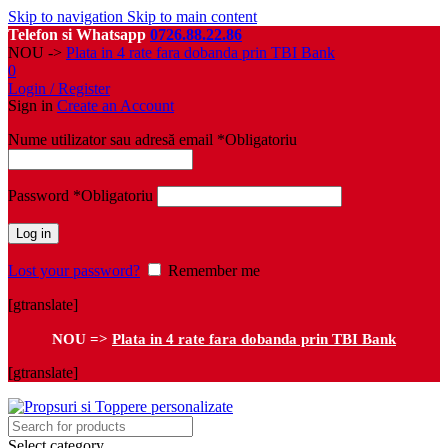
Skip to navigation
Skip to main content
Telefon si Whatsapp
0726.88.22.86
NOU ->
Plata in 4 rate fara dobanda prin TBI Bank
0
Login / Register
Sign in
Create an Account
Nume utilizator sau adresă email
*
Obligatoriu
Password
*
Obligatoriu
Log in
Lost your password?
Remember me
[gtranslate]
NOU =>
Plata in 4 rate fara dobanda prin TBI Bank
[gtranslate]
Select category