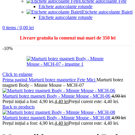
Etichete autocolante Fete
Etichete autocolante rotunde
Etichete autocolante Baieti
Etichete autocolante rotunde
0
items
/
0,00
lei
Livrare gratuita la comenzi mai mari de 350 lei
-10%
Click to enlarge
Prima pagină
Marturii botez magnetice
Fete
Mici
Marturii botez
magneti Body – Minnie Mouse – MCH-07
Marturii botez magneti Body - Minnie Mouse - MCH-06
4,90
lei
Prețul inițial a fost: 4,90 lei.
4,40
lei
Prețul curent este: 4,40 lei.
Back to products
Marturii botez magneti Body - Minnie Mouse - MCH-08
4,90
lei
Prețul inițial a fost: 4,90 lei.
4,40
lei
Prețul curent este: 4,40 lei.