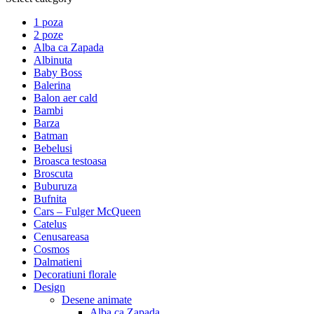
1 poza
2 poze
Alba ca Zapada
Albinuta
Baby Boss
Balerina
Balon aer cald
Bambi
Barza
Batman
Bebelusi
Broasca testoasa
Broscuta
Buburuza
Bufnita
Cars – Fulger McQueen
Catelus
Cenusareasa
Cosmos
Dalmatieni
Decoratiuni florale
Design
Desene animate
Alba ca Zapada