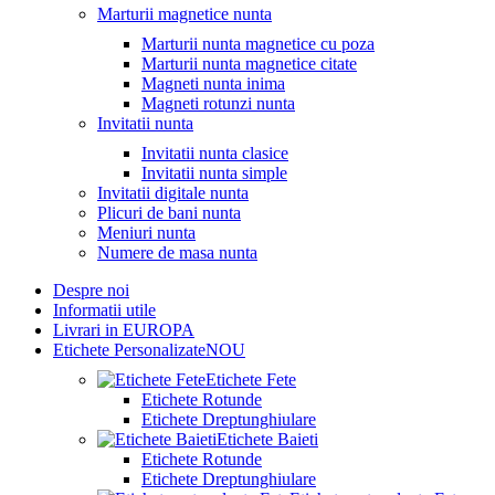
Marturii magnetice nunta
Marturii nunta magnetice cu poza
Marturii nunta magnetice citate
Magneti nunta inima
Magneti rotunzi nunta
Invitatii nunta
Invitatii nunta clasice
Invitatii nunta simple
Invitatii digitale nunta
Plicuri de bani nunta
Meniuri nunta
Numere de masa nunta
Despre noi
Informatii utile
Livrari in EUROPA
Etichete Personalizate
NOU
Etichete Fete
Etichete Rotunde
Etichete Dreptunghiulare
Etichete Baieti
Etichete Rotunde
Etichete Dreptunghiulare