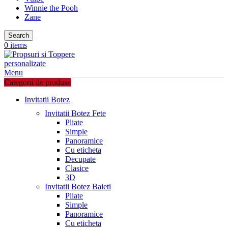
Winnie the Pooh
Zane
Search
0
items
Menu
Categorii de produse
Invitatii Botez
Invitatii Botez Fete
Pliate
Simple
Panoramice
Cu eticheta
Decupate
Clasice
3D
Invitatii Botez Baieti
Pliate
Simple
Panoramice
Cu eticheta