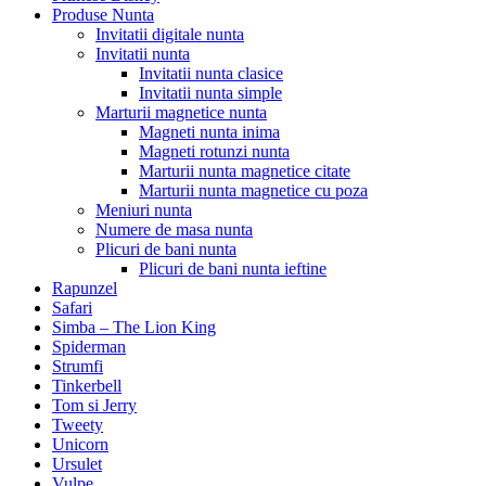
Produse Nunta
Invitatii digitale nunta
Invitatii nunta
Invitatii nunta clasice
Invitatii nunta simple
Marturii magnetice nunta
Magneti nunta inima
Magneti rotunzi nunta
Marturii nunta magnetice citate
Marturii nunta magnetice cu poza
Meniuri nunta
Numere de masa nunta
Plicuri de bani nunta
Plicuri de bani nunta ieftine
Rapunzel
Safari
Simba – The Lion King
Spiderman
Strumfi
Tinkerbell
Tom si Jerry
Tweety
Unicorn
Ursulet
Vulpe