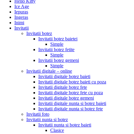
Hello Kitty
Ice Age
Iepuras
Ingeras
Inimi
Invitatii
Invitatii botez
Invitatii botez baietei
Simple
Invitatii botez fetite
Simple
Invitatii botez gemeni
Simple
Invitatii digitale – online
Invitatii digitale botez baieti
Invitatii digitale botez baieti cu poza
Invitatii digitale botez fete
Invitatii digitale botez fete cu poza
Invitatii digitale botez gemeni
Invitatii digitale nunta si botez baieti
Invitatii digitale nunta si botez fete
Invitatii foto
Invitatii nunta si botez
Invitatii nunta si botez baieti
Clasice