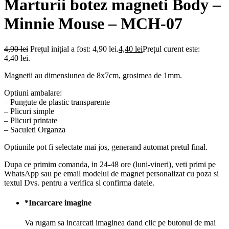
Marturii botez magneti Body –
Minnie Mouse – MCH-07
4,90
lei
Prețul inițial a fost: 4,90 lei.
4,40
lei
Prețul curent este:
4,40 lei.
Magnetii au dimensiunea de 8x7cm, grosimea de 1mm.
Optiuni ambalare:
– Pungute de plastic transparente
– Plicuri simple
– Plicuri printate
– Saculeti Organza
Optiunile pot fi selectate mai jos, generand automat pretul final.
Dupa ce primim comanda, in 24-48 ore (luni-vineri), veti primi pe
WhatsApp sau pe email modelul de magnet personalizat cu poza si
textul Dvs. pentru a verifica si confirma datele.
*
Incarcare imagine
Va rugam sa incarcati imaginea dand clic pe butonul de mai