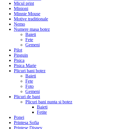
Micul print
Minioni
Minnie Mouse
Motive traditionale
Nemo
Numere masa botez
Baieti
Fete
Gemeni
Pilot
Pinguin
Pisica
Pisica Marie
Plicuri bani botez
Baieti
Fete
Foto
Gemeni
Plicuri de bani
Plicuri bani nunta si botez
Baieti
Fetite
Ponei
Printesa Sofia
Printese Disney