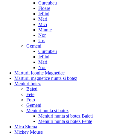
Curcubeu
Floare
Ieftini
Mari
Mici
Minnie
Nor
Urs
Gemeni
Curcubeu
Ieftini
Mari
Nor
Marturii Iconite Magnetice
Marturii magnetice nunta si botez
Meniuri botez
Baieti
Fete
Foto
Gemeni
Meniuri nunta si botez
Meniuri nunta si botez Baieti
Meniuri nunta si botez Fetite
Mica Sirena
Mickey Mouse