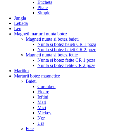
Eticheta
Pliate
Simple
Jungla
Lebada
Leu
Magneti marturii nunta botez
Magneti nunta si botez baieti
Nunta si botez baieti CR 1 poza
Nunta si botez baieti CR 2 poze
Magneti nunta si botez fetite
Nunta si botez fetite CR 1 poza
Nunta si botez fetite CR 2 poze
Maritim
Marturii botez magnetice
Baieti
Curcubeu
Floare
Ieftini
Mari
Mici
Mickey
Nor
Urs
Fete