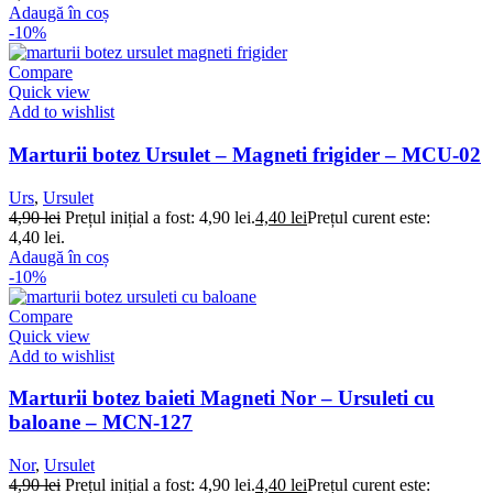
Adaugă în coș
-10%
Compare
Quick view
Add to wishlist
Marturii botez Ursulet – Magneti frigider – MCU-02
Urs
,
Ursulet
4,90
lei
Prețul inițial a fost: 4,90 lei.
4,40
lei
Prețul curent este:
4,40 lei.
Adaugă în coș
-10%
Compare
Quick view
Add to wishlist
Marturii botez baieti Magneti Nor – Ursuleti cu
baloane – MCN-127
Nor
,
Ursulet
4,90
lei
Prețul inițial a fost: 4,90 lei.
4,40
lei
Prețul curent este: