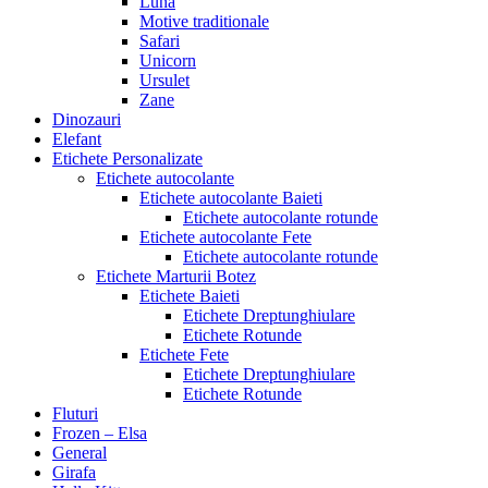
Luna
Motive traditionale
Safari
Unicorn
Ursulet
Zane
Dinozauri
Elefant
Etichete Personalizate
Etichete autocolante
Etichete autocolante Baieti
Etichete autocolante rotunde
Etichete autocolante Fete
Etichete autocolante rotunde
Etichete Marturii Botez
Etichete Baieti
Etichete Dreptunghiulare
Etichete Rotunde
Etichete Fete
Etichete Dreptunghiulare
Etichete Rotunde
Fluturi
Frozen – Elsa
General
Girafa