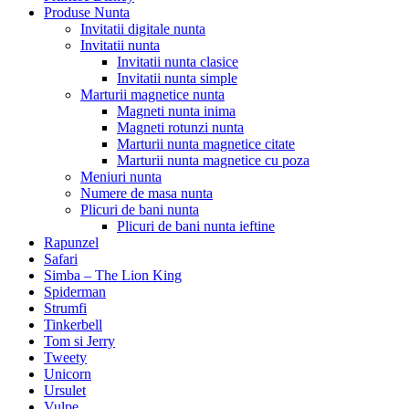
Produse Nunta
Invitatii digitale nunta
Invitatii nunta
Invitatii nunta clasice
Invitatii nunta simple
Marturii magnetice nunta
Magneti nunta inima
Magneti rotunzi nunta
Marturii nunta magnetice citate
Marturii nunta magnetice cu poza
Meniuri nunta
Numere de masa nunta
Plicuri de bani nunta
Plicuri de bani nunta ieftine
Rapunzel
Safari
Simba – The Lion King
Spiderman
Strumfi
Tinkerbell
Tom si Jerry
Tweety
Unicorn
Ursulet
Vulpe