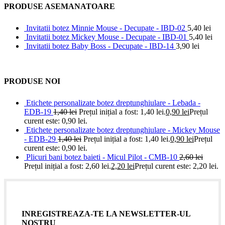
PRODUSE ASEMANATOARE
Invitatii botez Minnie Mouse - Decupate - IBD-02
5,40
lei
Invitatii botez Mickey Mouse - Decupate - IBD-01
5,40
lei
Invitatii botez Baby Boss - Decupate - IBD-14
3,90
lei
PRODUSE NOI
Etichete personalizate botez dreptunghiulare - Lebada -
EDB-19
1,40
lei
Prețul inițial a fost: 1,40 lei.
0,90
lei
Prețul
curent este: 0,90 lei.
Etichete personalizate botez dreptunghiulare - Mickey Mouse
- EDB-29
1,40
lei
Prețul inițial a fost: 1,40 lei.
0,90
lei
Prețul
curent este: 0,90 lei.
Plicuri bani botez baieti - Micul Pilot - CMB-10
2,60
lei
Prețul inițial a fost: 2,60 lei.
2,20
lei
Prețul curent este: 2,20 lei.
INREGISTREAZA-TE LA NEWSLETTER-UL
NOSTRU