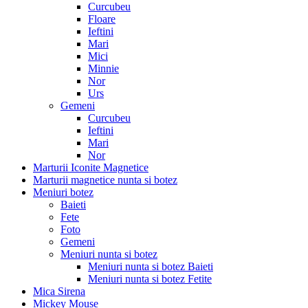
Curcubeu
Floare
Ieftini
Mari
Mici
Minnie
Nor
Urs
Gemeni
Curcubeu
Ieftini
Mari
Nor
Marturii Iconite Magnetice
Marturii magnetice nunta si botez
Meniuri botez
Baieti
Fete
Foto
Gemeni
Meniuri nunta si botez
Meniuri nunta si botez Baieti
Meniuri nunta si botez Fetite
Mica Sirena
Mickey Mouse