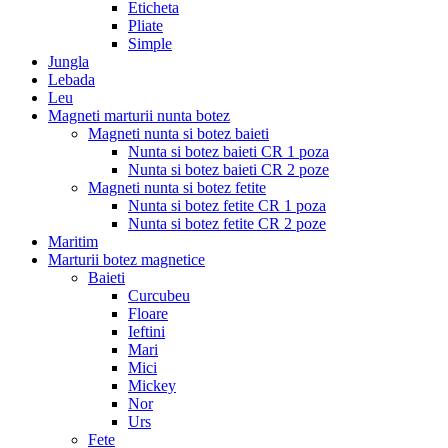
Eticheta
Pliate
Simple
Jungla
Lebada
Leu
Magneti marturii nunta botez
Magneti nunta si botez baieti
Nunta si botez baieti CR 1 poza
Nunta si botez baieti CR 2 poze
Magneti nunta si botez fetite
Nunta si botez fetite CR 1 poza
Nunta si botez fetite CR 2 poze
Maritim
Marturii botez magnetice
Baieti
Curcubeu
Floare
Ieftini
Mari
Mici
Mickey
Nor
Urs
Fete