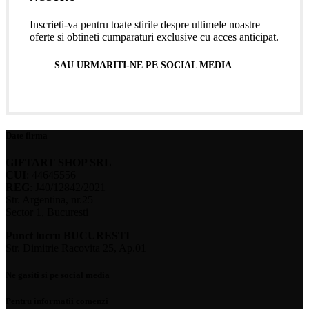
Inscrieti-va pentru toate stirile despre ultimele noastre
oferte si obtineti cumparaturi exclusive cu acces anticipat.
SAU URMARITI-NE PE SOCIAL MEDIA
Date firma
GIFTART SHOP SRL
CUI
: 44645556
REG
: J40/12842/2021
Str. Argentina, nr.25
Sector 1, Bucuresti
Punct lucru BUCURESTI
Str. Dimitrie Racovita 25, Ap.01
Ne gasiti si pe social media
Pentru informatii comenzi