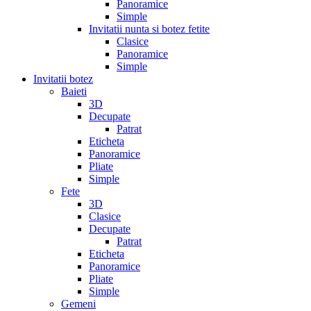
Panoramice
Simple
Invitatii nunta si botez fetite
Clasice
Panoramice
Simple
Invitatii botez
Baieti
3D
Decupate
Patrat
Eticheta
Panoramice
Pliate
Simple
Fete
3D
Clasice
Decupate
Patrat
Eticheta
Panoramice
Pliate
Simple
Gemeni