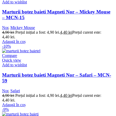
Add to wishlist
Marturii botez baieti Magneti Nor – Mickey Mouse
– MCN-15
Nor
,
Mickey Mouse
4,90
lei
Prețul inițial a fost: 4,90 lei.
4,40
lei
Prețul curent este:
4,40 lei.
Adaugă în coș
-10%
Compare
Quick view
Add to wishlist
Marturii botez baieti Magneti Nor – Safari – MCN-
59
Nor
,
Safari
4,90
lei
Prețul inițial a fost: 4,90 lei.
4,40
lei
Prețul curent este:
4,40 lei.
Adaugă în coș
-9%