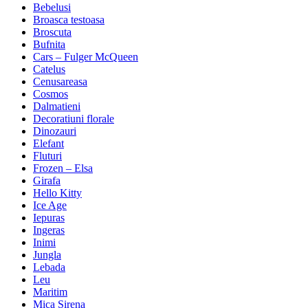
Bebelusi
Broasca testoasa
Broscuta
Bufnita
Cars – Fulger McQueen
Catelus
Cenusareasa
Cosmos
Dalmatieni
Decoratiuni florale
Dinozauri
Elefant
Fluturi
Frozen – Elsa
Girafa
Hello Kitty
Ice Age
Iepuras
Ingeras
Inimi
Jungla
Lebada
Leu
Maritim
Mica Sirena