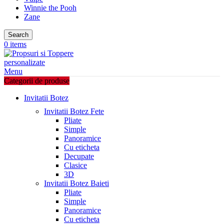
Winnie the Pooh
Zane
Search
0
items
Menu
Categorii de produse
Invitatii Botez
Invitatii Botez Fete
Pliate
Simple
Panoramice
Cu eticheta
Decupate
Clasice
3D
Invitatii Botez Baieti
Pliate
Simple
Panoramice
Cu eticheta