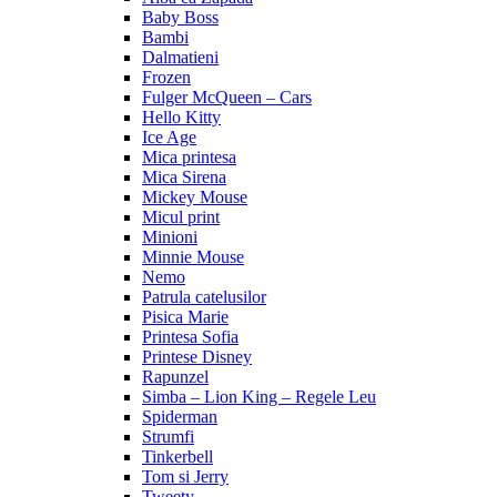
Baby Boss
Bambi
Dalmatieni
Frozen
Fulger McQueen – Cars
Hello Kitty
Ice Age
Mica printesa
Mica Sirena
Mickey Mouse
Micul print
Minioni
Minnie Mouse
Nemo
Patrula catelusilor
Pisica Marie
Printesa Sofia
Printese Disney
Rapunzel
Simba – Lion King – Regele Leu
Spiderman
Strumfi
Tinkerbell
Tom si Jerry
Tweety