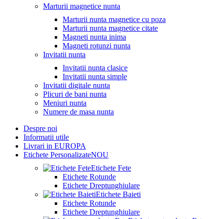
Marturii magnetice nunta
Marturii nunta magnetice cu poza
Marturii nunta magnetice citate
Magneti nunta inima
Magneti rotunzi nunta
Invitatii nunta
Invitatii nunta clasice
Invitatii nunta simple
Invitatii digitale nunta
Plicuri de bani nunta
Meniuri nunta
Numere de masa nunta
Despre noi
Informatii utile
Livrari in EUROPA
Etichete Personalizate
NOU
Etichete Fete
Etichete Rotunde
Etichete Dreptunghiulare
Etichete Baieti
Etichete Rotunde
Etichete Dreptunghiulare