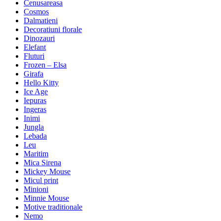
Cenusareasa
Cosmos
Dalmatieni
Decoratiuni florale
Dinozauri
Elefant
Fluturi
Frozen – Elsa
Girafa
Hello Kitty
Ice Age
Iepuras
Ingeras
Inimi
Jungla
Lebada
Leu
Maritim
Mica Sirena
Mickey Mouse
Micul print
Minioni
Minnie Mouse
Motive traditionale
Nemo