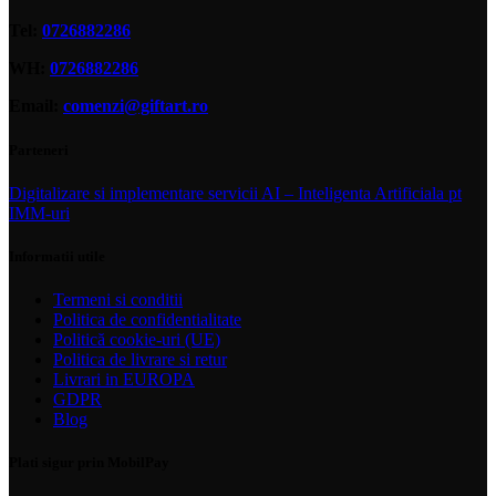
Tel:
0726882286
WH:
0726882286
Email:
comenzi@giftart.ro
Parteneri
Digitalizare si implementare servicii AI – Inteligenta Artificiala pt
IMM-uri
Informatii utile
Termeni si conditii
Politica de confidentialitate
Politică cookie-uri (UE)
Politica de livrare si retur
Livrari in EUROPA
GDPR
Blog
Plati sigur prin MobilPay