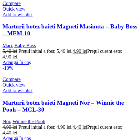
Compare
Quick view
Add to wishlist
Marturii botez baieti Magneti Masinuta – Baby Boss
– MFM-10
Mari
,
Baby Boss
5,40
lei
Prețul inițial a fost: 5,40 lei.
4,90
lei
Prețul curent este:
4,90 lei.
Adaugă în coș
-10%
Compare
Quick view
Add to wishlist
Marturii botez baieti Magneti Nor – Winnie the
Pooh – MCL-30
Nor
,
Winnie the Pooh
4,90
lei
Prețul inițial a fost: 4,90 lei.
4,40
lei
Prețul curent este:
4,40 lei.
Adaugă în coș