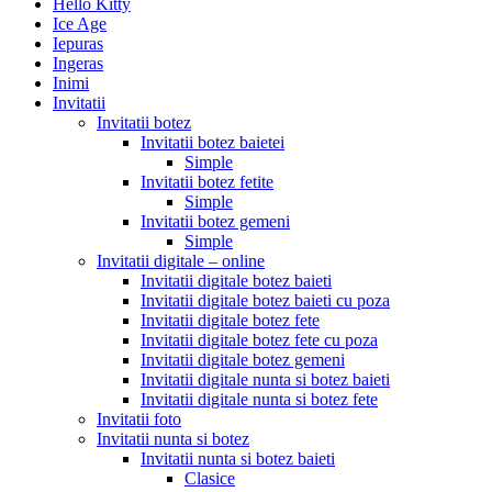
Hello Kitty
Ice Age
Iepuras
Ingeras
Inimi
Invitatii
Invitatii botez
Invitatii botez baietei
Simple
Invitatii botez fetite
Simple
Invitatii botez gemeni
Simple
Invitatii digitale – online
Invitatii digitale botez baieti
Invitatii digitale botez baieti cu poza
Invitatii digitale botez fete
Invitatii digitale botez fete cu poza
Invitatii digitale botez gemeni
Invitatii digitale nunta si botez baieti
Invitatii digitale nunta si botez fete
Invitatii foto
Invitatii nunta si botez
Invitatii nunta si botez baieti
Clasice