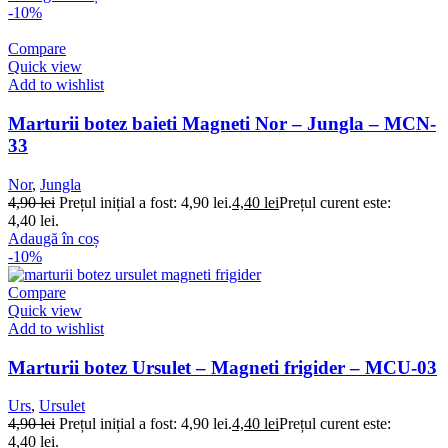
-10%
Compare
Quick view
Add to wishlist
Marturii botez baieti Magneti Nor – Jungla – MCN-
33
Nor
,
Jungla
4,90
lei
Prețul inițial a fost: 4,90 lei.
4,40
lei
Prețul curent este:
4,40 lei.
Adaugă în coș
-10%
Compare
Quick view
Add to wishlist
Marturii botez Ursulet – Magneti frigider – MCU-03
Urs
,
Ursulet
4,90
lei
Prețul inițial a fost: 4,90 lei.
4,40
lei
Prețul curent este:
4,40 lei.