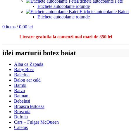
Etichete autocolante Fete
Etichete autocolante rotunde
Etichete autocolante Baieti
Etichete autocolante rotunde
0
items
/
0,00
lei
Livrare gratuita la comenzi mai mari de 350 lei
idei marturii botez baiat
Alba ca Zapada
Baby Boss
Balerina
Balon aer cald
Bambi
Barza
Batman
Bebelusi
Broasca testoasa
Broscuta
Bufnita
Cars – Fulger McQueen
Catelus