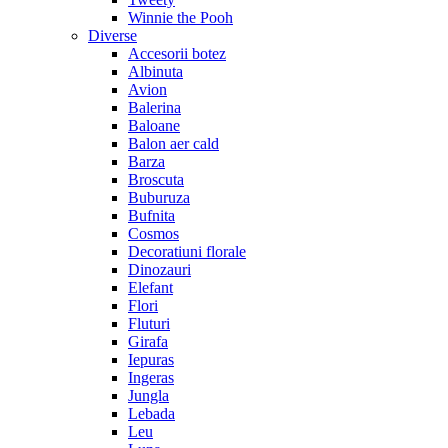
Winnie the Pooh
Diverse
Accesorii botez
Albinuta
Avion
Balerina
Baloane
Balon aer cald
Barza
Broscuta
Buburuza
Bufnita
Cosmos
Decoratiuni florale
Dinozauri
Elefant
Flori
Fluturi
Girafa
Iepuras
Ingeras
Jungla
Lebada
Leu