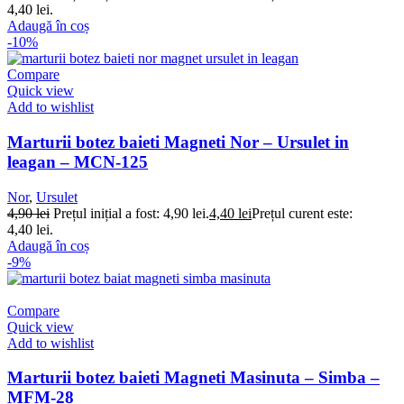
4,40 lei.
Adaugă în coș
-10%
Compare
Quick view
Add to wishlist
Marturii botez baieti Magneti Nor – Ursulet in
leagan – MCN-125
Nor
,
Ursulet
4,90
lei
Prețul inițial a fost: 4,90 lei.
4,40
lei
Prețul curent este:
4,40 lei.
Adaugă în coș
-9%
Compare
Quick view
Add to wishlist
Marturii botez baieti Magneti Masinuta – Simba –
MFM-28