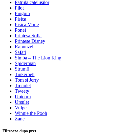
Patrula catelusilor
Pilot
Pinguin
Pisica
Pisica Marie
Ponei
Printesa Sofia
Printese Disney
Rapunzel
Safari
Simba – The Lion King
Spiderman
Strumfi
Tinkerbell
Tom si Jerry
Trenulet
Tweety
Unicorn
Ursulet
Vulpe
Winnie the Pooh
Zane
Filtreaza dupa pret