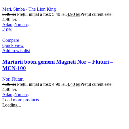
Mari
,
Simba - The Lion King
5,40
lei
Prețul inițial a fost: 5,40 lei.
4,90
lei
Prețul curent este:
4,90 lei.
Adaugă în coș
-10%
Compare
Quick view
Add to wishlist
Marturii botez gemeni Magneti Nor – Fluturi –
MCN-100
Nor
,
Fluturi
4,90
lei
Prețul inițial a fost: 4,90 lei.
4,40
lei
Prețul curent este:
4,40 lei.
Adaugă în coș
Load more products
Loading...