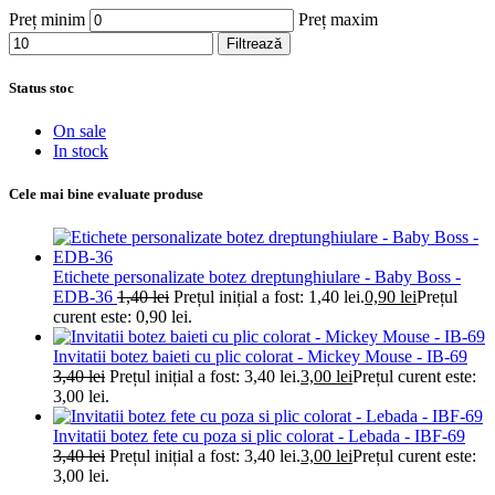
Preț minim
Preț maxim
Filtrează
Status stoc
On sale
In stock
Cele mai bine evaluate produse
Etichete personalizate botez dreptunghiulare - Baby Boss -
EDB-36
1,40
lei
Prețul inițial a fost: 1,40 lei.
0,90
lei
Prețul
curent este: 0,90 lei.
Invitatii botez baieti cu plic colorat - Mickey Mouse - IB-69
3,40
lei
Prețul inițial a fost: 3,40 lei.
3,00
lei
Prețul curent este:
3,00 lei.
Invitatii botez fete cu poza si plic colorat - Lebada - IBF-69
3,40
lei
Prețul inițial a fost: 3,40 lei.
3,00
lei
Prețul curent este:
3,00 lei.