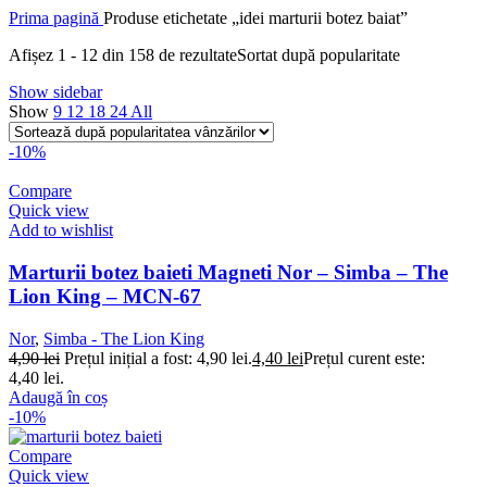
Prima pagină
Produse etichetate „idei marturii botez baiat”
Afișez 1 - 12 din 158 de rezultate
Sortat după popularitate
Show sidebar
Show
9
12
18
24
All
-10%
Compare
Quick view
Add to wishlist
Marturii botez baieti Magneti Nor – Simba – The
Lion King – MCN-67
Nor
,
Simba - The Lion King
4,90
lei
Prețul inițial a fost: 4,90 lei.
4,40
lei
Prețul curent este:
4,40 lei.
Adaugă în coș
-10%
Compare
Quick view