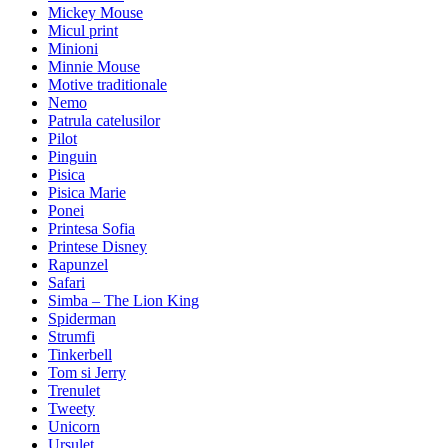
Mickey Mouse
Micul print
Minioni
Minnie Mouse
Motive traditionale
Nemo
Patrula catelusilor
Pilot
Pinguin
Pisica
Pisica Marie
Ponei
Printesa Sofia
Printese Disney
Rapunzel
Safari
Simba – The Lion King
Spiderman
Strumfi
Tinkerbell
Tom si Jerry
Trenulet
Tweety
Unicorn
Ursulet