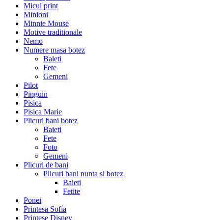
Micul print
Minioni
Minnie Mouse
Motive traditionale
Nemo
Numere masa botez
Baieti
Fete
Gemeni
Pilot
Pinguin
Pisica
Pisica Marie
Plicuri bani botez
Baieti
Fete
Foto
Gemeni
Plicuri de bani
Plicuri bani nunta si botez
Baieti
Fetite
Ponei
Printesa Sofia
Printese Disney