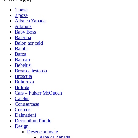
1 poza
2 poze
Alba ca Zapada
Albinuta
Baby Boss
Balerina
Balon aer cald
Bambi
Barza
Batman
Bebelusi
Broasca testoasa
Broscuta
Buburuza
Bufnita
Cars – Fulger McQueen
Catelus
Cenusareasa
Cosmos
Dalmatieni
Decoratiuni florale
Design
Desene animate
Alba ca Zapada