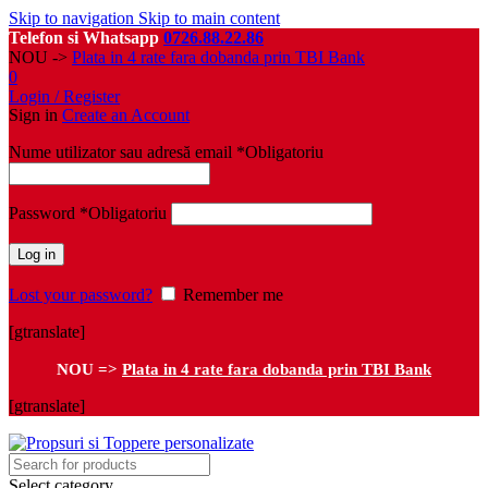
Skip to navigation
Skip to main content
Telefon si Whatsapp
0726.88.22.86
NOU ->
Plata in 4 rate fara dobanda prin TBI Bank
0
Login / Register
Sign in
Create an Account
Nume utilizator sau adresă email
*
Obligatoriu
Password
*
Obligatoriu
Log in
Lost your password?
Remember me
[gtranslate]
NOU =>
Plata in 4 rate fara dobanda prin TBI Bank
[gtranslate]
Select category