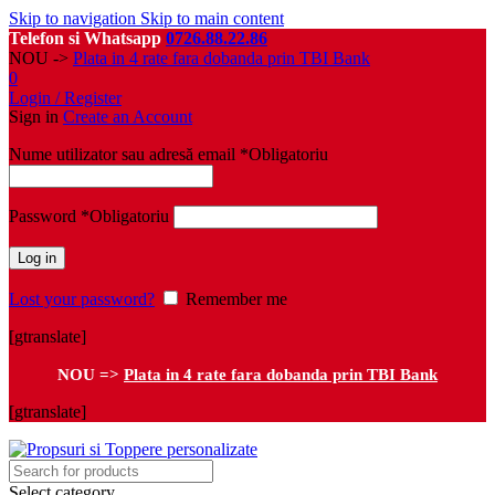
Skip to navigation
Skip to main content
Telefon si Whatsapp
0726.88.22.86
NOU ->
Plata in 4 rate fara dobanda prin TBI Bank
0
Login / Register
Sign in
Create an Account
Nume utilizator sau adresă email
*
Obligatoriu
Password
*
Obligatoriu
Log in
Lost your password?
Remember me
[gtranslate]
NOU =>
Plata in 4 rate fara dobanda prin TBI Bank
[gtranslate]
Select category