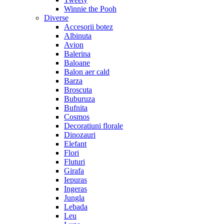
Winnie the Pooh
Diverse
Accesorii botez
Albinuta
Avion
Balerina
Baloane
Balon aer cald
Barza
Broscuta
Buburuza
Bufnita
Cosmos
Decoratiuni florale
Dinozauri
Elefant
Flori
Fluturi
Girafa
Iepuras
Ingeras
Jungla
Lebada
Leu