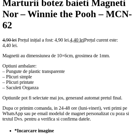
Marturii botez baieti Magneti
Nor – Winnie the Pooh – MCN-
62
4,90
lei
Prețul inițial a fost: 4,90 lei.
4,40
lei
Prețul curent este:
4,40 lei.
Magnetii au dimensiunea de 10×6cm, grosimea de 1mm.
Optiuni ambalare:
– Pungute de plastic transparente
– Plicuri simple
– Plicuri printate
– Saculeti Organza
Optiunile pot fi selectate mai jos, generand automat pretul final.
Dupa ce primim comanda, in 24-48 ore (luni-vineri), veti primi pe
WhatsApp sau pe email modelul de magnet personalizat cu poza si
textul Dvs. pentru a verifica si confirma datele.
*
Incarcare imagine