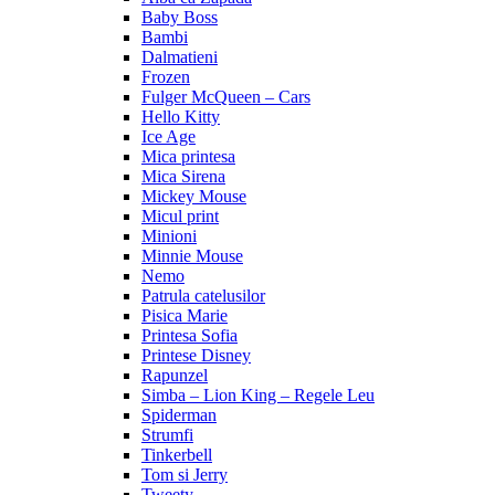
Baby Boss
Bambi
Dalmatieni
Frozen
Fulger McQueen – Cars
Hello Kitty
Ice Age
Mica printesa
Mica Sirena
Mickey Mouse
Micul print
Minioni
Minnie Mouse
Nemo
Patrula catelusilor
Pisica Marie
Printesa Sofia
Printese Disney
Rapunzel
Simba – Lion King – Regele Leu
Spiderman
Strumfi
Tinkerbell
Tom si Jerry
Tweety