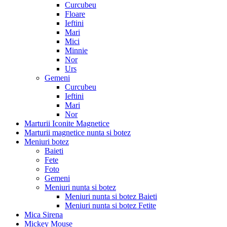
Curcubeu
Floare
Ieftini
Mari
Mici
Minnie
Nor
Urs
Gemeni
Curcubeu
Ieftini
Mari
Nor
Marturii Iconite Magnetice
Marturii magnetice nunta si botez
Meniuri botez
Baieti
Fete
Foto
Gemeni
Meniuri nunta si botez
Meniuri nunta si botez Baieti
Meniuri nunta si botez Fetite
Mica Sirena
Mickey Mouse