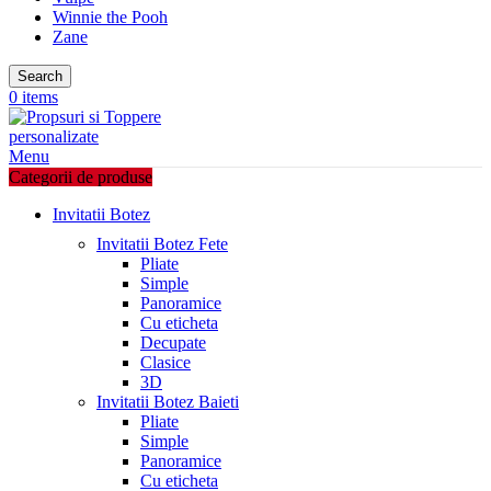
Winnie the Pooh
Zane
Search
0
items
Menu
Categorii de produse
Invitatii Botez
Invitatii Botez Fete
Pliate
Simple
Panoramice
Cu eticheta
Decupate
Clasice
3D
Invitatii Botez Baieti
Pliate
Simple
Panoramice
Cu eticheta