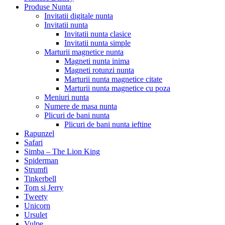
Produse Nunta
Invitatii digitale nunta
Invitatii nunta
Invitatii nunta clasice
Invitatii nunta simple
Marturii magnetice nunta
Magneti nunta inima
Magneti rotunzi nunta
Marturii nunta magnetice citate
Marturii nunta magnetice cu poza
Meniuri nunta
Numere de masa nunta
Plicuri de bani nunta
Plicuri de bani nunta ieftine
Rapunzel
Safari
Simba – The Lion King
Spiderman
Strumfi
Tinkerbell
Tom si Jerry
Tweety
Unicorn
Ursulet
Vulpe