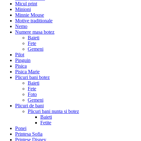
Micul print
Minioni
Minnie Mouse
Motive traditionale
Nemo
Numere masa botez
Baieti
Fete
Gemeni
Pilot
Pinguin
Pisica
Pisica Marie
Plicuri bani botez
Baieti
Fete
Foto
Gemeni
Plicuri de bani
Plicuri bani nunta si botez
Baieti
Fetite
Ponei
Printesa Sofia
Printese Disney