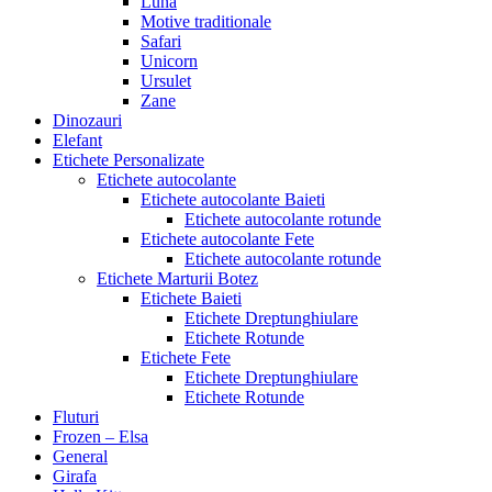
Luna
Motive traditionale
Safari
Unicorn
Ursulet
Zane
Dinozauri
Elefant
Etichete Personalizate
Etichete autocolante
Etichete autocolante Baieti
Etichete autocolante rotunde
Etichete autocolante Fete
Etichete autocolante rotunde
Etichete Marturii Botez
Etichete Baieti
Etichete Dreptunghiulare
Etichete Rotunde
Etichete Fete
Etichete Dreptunghiulare
Etichete Rotunde
Fluturi
Frozen – Elsa
General
Girafa