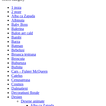
1 poza
2 poze
Alba ca Zapada
Albinuta
Baby Boss
Balerina
Balon aer cald
Bambi
Barza
Batman
Bebelusi
Broasca testoasa
Broscuta
Buburuza
Bufnita
Cars – Fulger McQueen
Catelus
Cenusareasa
Cosmos
Dalmatieni
Decoratiuni florale
Design
Desene animate
Alba ca Zapada