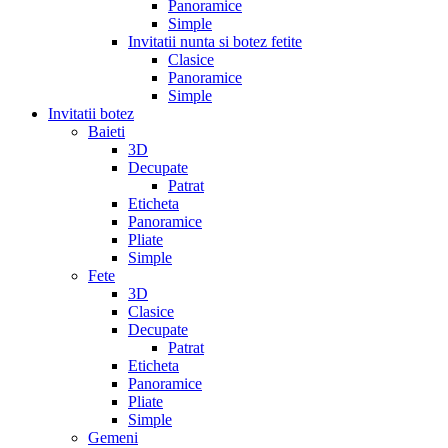
Panoramice
Simple
Invitatii nunta si botez fetite
Clasice
Panoramice
Simple
Invitatii botez
Baieti
3D
Decupate
Patrat
Eticheta
Panoramice
Pliate
Simple
Fete
3D
Clasice
Decupate
Patrat
Eticheta
Panoramice
Pliate
Simple
Gemeni