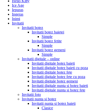
Hello Kitty
Ice Age
Iepuras
Ingeras
Inimi
Invitatii
Invitatii botez
Invitatii botez baietei
Simple
Invitatii botez fetite
Simple
Invitatii botez gemeni
Simple
Invitatii digitale – online
Invitatii digitale botez baieti
Invitatii digitale botez baieti cu poza
Invitatii digitale botez fete
Invitatii digitale botez fete cu poza
Invitatii digitale botez gemeni
Invitatii digitale nunta si botez baieti
Invitatii digitale nunta si botez fete
Invitatii foto
Invitatii nunta si botez
Invitatii nunta si botez baieti
Clasice