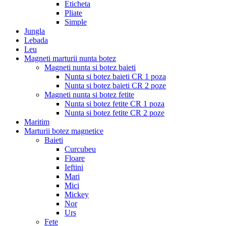
Eticheta
Pliate
Simple
Jungla
Lebada
Leu
Magneti marturii nunta botez
Magneti nunta si botez baieti
Nunta si botez baieti CR 1 poza
Nunta si botez baieti CR 2 poze
Magneti nunta si botez fetite
Nunta si botez fetite CR 1 poza
Nunta si botez fetite CR 2 poze
Maritim
Marturii botez magnetice
Baieti
Curcubeu
Floare
Ieftini
Mari
Mici
Mickey
Nor
Urs
Fete