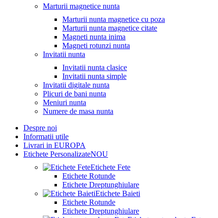
Marturii magnetice nunta
Marturii nunta magnetice cu poza
Marturii nunta magnetice citate
Magneti nunta inima
Magneti rotunzi nunta
Invitatii nunta
Invitatii nunta clasice
Invitatii nunta simple
Invitatii digitale nunta
Plicuri de bani nunta
Meniuri nunta
Numere de masa nunta
Despre noi
Informatii utile
Livrari in EUROPA
Etichete Personalizate
NOU
Etichete Fete
Etichete Rotunde
Etichete Dreptunghiulare
Etichete Baieti
Etichete Rotunde
Etichete Dreptunghiulare