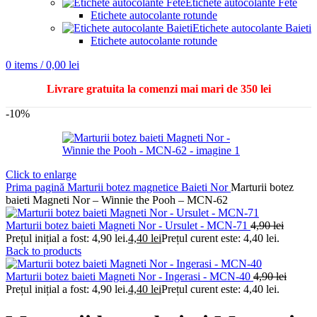
Etichete autocolante Fete
Etichete autocolante rotunde
Etichete autocolante Baieti
Etichete autocolante rotunde
0
items
/
0,00
lei
Livrare gratuita la comenzi mai mari de 350 lei
-10%
Click to enlarge
Prima pagină
Marturii botez magnetice
Baieti
Nor
Marturii botez
baieti Magneti Nor – Winnie the Pooh – MCN-62
Marturii botez baieti Magneti Nor - Ursulet - MCN-71
4,90
lei
Prețul inițial a fost: 4,90 lei.
4,40
lei
Prețul curent este: 4,40 lei.
Back to products
Marturii botez baieti Magneti Nor - Ingerasi - MCN-40
4,90
lei
Prețul inițial a fost: 4,90 lei.
4,40
lei
Prețul curent este: 4,40 lei.