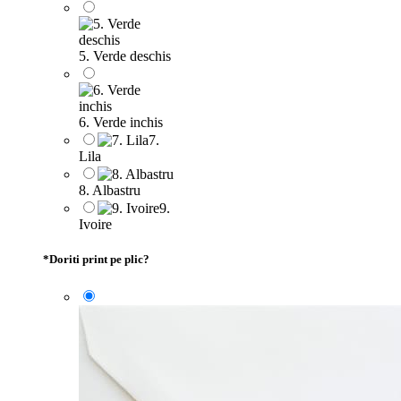
5. Verde deschis
6. Verde inchis
7.
Lila
8. Albastru
9.
Ivoire
*
Doriti print pe plic?