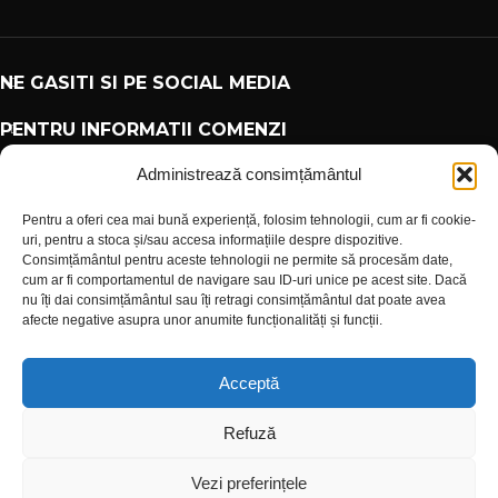
NE GASITI SI PE SOCIAL MEDIA
PENTRU INFORMATII COMENZI
Administrează consimțământul
PARTENERI
Pentru a oferi cea mai bună experiență, folosim tehnologii, cum ar fi cookie-
uri, pentru a stoca și/sau accesa informațiile despre dispozitive.
Consimțământul pentru aceste tehnologii ne permite să procesăm date,
INFORMATII UTILE
cum ar fi comportamentul de navigare sau ID-uri unice pe acest site. Dacă
nu îți dai consimțământul sau îți retragi consimțământul dat poate avea
PLATI SIGUR PRIN MOBILPAY
afecte negative asupra unor anumite funcționalități și funcții.
Acceptă
PLATA IN RATE PRIN TBI BANK
Refuză
Design with 💕 by
AIDEV AGENCY
2024.
Vezi preferințele