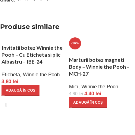
Produse similare
-10%
Invitatii botez Winnie the
Pooh – Cu Eticheta si plic
Marturii botez magneti
Albastru – IBE-24
Body – Winnie the Pooh –
MCH-27
Eticheta
,
Winnie the Pooh
3,80
lei
Mici
,
Winnie the Pooh
ADAUGĂ ÎN COȘ
4,40
lei
4,90
lei
ADAUGĂ ÎN COȘ