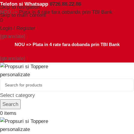
Telefon si Whatsapp
0726.88.22.86
Skip to navigation
NOU ->
Plata in 4 rate fara dobanda prin TBI Bank
Skip to main content
0
Login / Register
[gtranslate]
NOU =>
Plata in 4 rate fara dobanda prin TBI Bank
[gtranslate]
Select category
Search
0
items