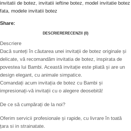
invitatii de botez
,
invitatii ieftine botez
,
model invitatie botez
fata
,
modele invitatii botez
Share:
DESCRIERE
RECENZII (0)
Descriere
Dacă sunteți în căutarea unei invitații de botez originale și
delicate, vă recomandăm invitatia de botez, inspirata de
povestea lui Bambi. Această invitație este pliată și are un
design elegant, cu animale simpatice.
Comandați acum invitația de botez cu Bambi și
impresionați-vă invitații cu o alegere deosebită!
De ce să cumpărați de la noi?
Oferim servicii profesionale și rapide, cu livrare în toată
țara si in strainatate.