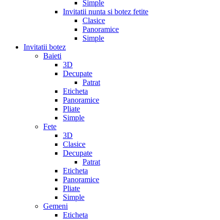
Simple
Invitatii nunta si botez fetite
Clasice
Panoramice
Simple
Invitatii botez
Baieti
3D
Decupate
Patrat
Eticheta
Panoramice
Pliate
Simple
Fete
3D
Clasice
Decupate
Patrat
Eticheta
Panoramice
Pliate
Simple
Gemeni
Eticheta