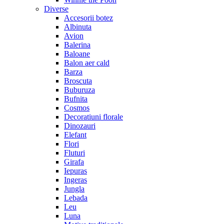
Diverse
Accesorii botez
Albinuta
Avion
Balerina
Baloane
Balon aer cald
Barza
Broscuta
Buburuza
Bufnita
Cosmos
Decoratiuni florale
Dinozauri
Elefant
Flori
Fluturi
Girafa
Iepuras
Ingeras
Jungla
Lebada
Leu
Luna