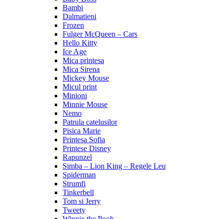
Bambi
Dalmatieni
Frozen
Fulger McQueen – Cars
Hello Kitty
Ice Age
Mica printesa
Mica Sirena
Mickey Mouse
Micul print
Minioni
Minnie Mouse
Nemo
Patrula catelusilor
Pisica Marie
Printesa Sofia
Printese Disney
Rapunzel
Simba – Lion King – Regele Leu
Spiderman
Strumfi
Tinkerbell
Tom si Jerry
Tweety
Winnie the Pooh