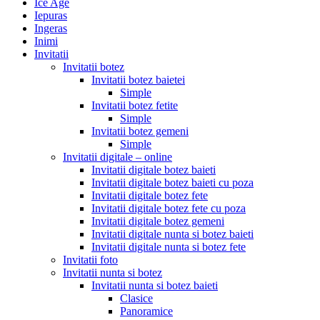
Ice Age
Iepuras
Ingeras
Inimi
Invitatii
Invitatii botez
Invitatii botez baietei
Simple
Invitatii botez fetite
Simple
Invitatii botez gemeni
Simple
Invitatii digitale – online
Invitatii digitale botez baieti
Invitatii digitale botez baieti cu poza
Invitatii digitale botez fete
Invitatii digitale botez fete cu poza
Invitatii digitale botez gemeni
Invitatii digitale nunta si botez baieti
Invitatii digitale nunta si botez fete
Invitatii foto
Invitatii nunta si botez
Invitatii nunta si botez baieti
Clasice
Panoramice