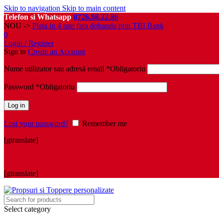
Skip to navigation
Skip to main content
Telefon si Whatsapp
0726.88.22.86
NOU ->
Plata in 4 rate fara dobanda prin TBI Bank
0
Login / Register
Sign in
Create an Account
Nume utilizator sau adresă email
*
Obligatoriu
Password
*
Obligatoriu
Log in
Lost your password?
Remember me
[gtranslate]
[gtranslate]
Select category