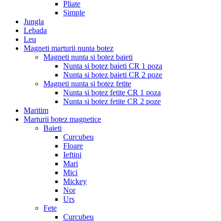
Pliate
Simple
Jungla
Lebada
Leu
Magneti marturii nunta botez
Magneti nunta si botez baieti
Nunta si botez baieti CR 1 poza
Nunta si botez baieti CR 2 poze
Magneti nunta si botez fetite
Nunta si botez fetite CR 1 poza
Nunta si botez fetite CR 2 poze
Maritim
Marturii botez magnetice
Baieti
Curcubeu
Floare
Ieftini
Mari
Mici
Mickey
Nor
Urs
Fete
Curcubeu