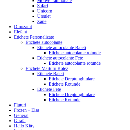
Motive traditionale
Safari
Unicorn
Ursulet
Zane
Dinozauri
Elefant
Etichete Personalizate
Etichete autocolante
Etichete autocolante Baieti
Etichete autocolante rotunde
Etichete autocolante Fete
Etichete autocolante rotunde
Etichete Marturii Botez
Etichete Baieti
Etichete Dreptunghiulare
Etichete Rotunde
Etichete Fete
Etichete Dreptunghiulare
Etichete Rotunde
Fluturi
Frozen – Elsa
General
Girafa
Hello Kitty