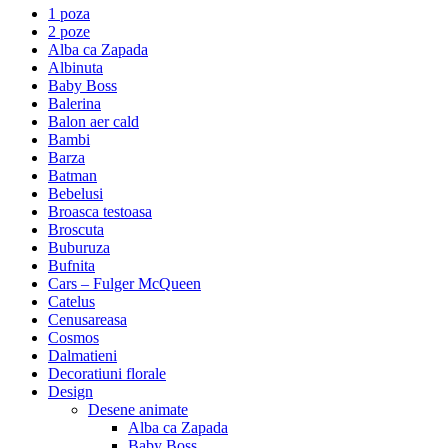
1 poza
2 poze
Alba ca Zapada
Albinuta
Baby Boss
Balerina
Balon aer cald
Bambi
Barza
Batman
Bebelusi
Broasca testoasa
Broscuta
Buburuza
Bufnita
Cars – Fulger McQueen
Catelus
Cenusareasa
Cosmos
Dalmatieni
Decoratiuni florale
Design
Desene animate
Alba ca Zapada
Baby Boss