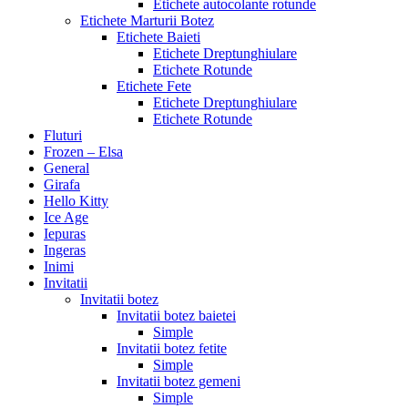
Etichete autocolante rotunde
Etichete Marturii Botez
Etichete Baieti
Etichete Dreptunghiulare
Etichete Rotunde
Etichete Fete
Etichete Dreptunghiulare
Etichete Rotunde
Fluturi
Frozen – Elsa
General
Girafa
Hello Kitty
Ice Age
Iepuras
Ingeras
Inimi
Invitatii
Invitatii botez
Invitatii botez baietei
Simple
Invitatii botez fetite
Simple
Invitatii botez gemeni
Simple