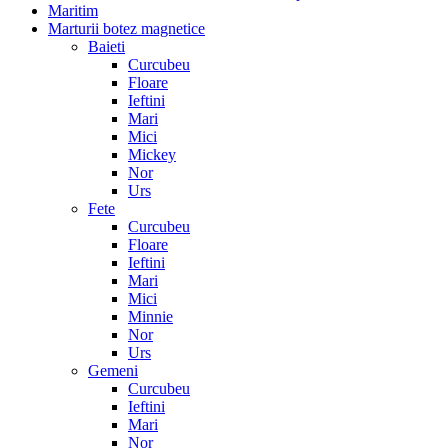
Maritim
Marturii botez magnetice
Baieti
Curcubeu
Floare
Ieftini
Mari
Mici
Mickey
Nor
Urs
Fete
Curcubeu
Floare
Ieftini
Mari
Mici
Minnie
Nor
Urs
Gemeni
Curcubeu
Ieftini
Mari
Nor