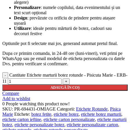
alegere)
Personalizare
: numele copilului, data evenimentului și un
text scurt opțional
Design
: prevăzute cu orificiu de prindere pentru atașare
ușoară
Utilizare
: ideale pentru mărturii de botez, cadouri sau
decoruri festive
Optiunile pot fi selectate mai jos, generand automat pretul final.
Dupa ce primim comanda, in 24-48 ore (luni-vineri), veti primi pe
WhatsApp sau pe email modelul de eticheta personalizata cu datele
Dvs. pentru verificare si confirmare.
Cantitate Etichete marturii botez rotunde - Pisicuta Marie - ERB-
11
ADAUGĂ ÎN COȘ
Compare
Add to wishlist
0
People watching this product now!
SKU:
PR-694431-OMIAGE
Categorii:
Etichete Rotunde
,
Pisica
Marie
Etichete:
botez fetite
,
etichete botez
,
etichete botez marturii
,
etichete carton ieftine
,
etichete carton personalizate
,
etichete marturii
botez
,
etichete personalizate botez
,
etichete personalizate carton
,
etichete rotunde
,
etichete rotunde personalizate