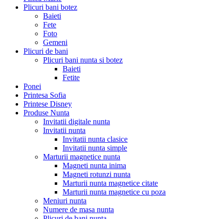
Plicuri bani botez
Baieti
Fete
Foto
Gemeni
Plicuri de bani
Plicuri bani nunta si botez
Baieti
Fetite
Ponei
Printesa Sofia
Printese Disney
Produse Nunta
Invitatii digitale nunta
Invitatii nunta
Invitatii nunta clasice
Invitatii nunta simple
Marturii magnetice nunta
Magneti nunta inima
Magneti rotunzi nunta
Marturii nunta magnetice citate
Marturii nunta magnetice cu poza
Meniuri nunta
Numere de masa nunta
Plicuri de bani nunta