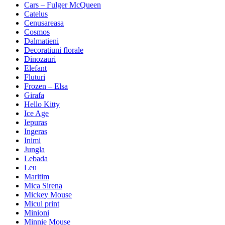
Cars – Fulger McQueen
Catelus
Cenusareasa
Cosmos
Dalmatieni
Decoratiuni florale
Dinozauri
Elefant
Fluturi
Frozen – Elsa
Girafa
Hello Kitty
Ice Age
Iepuras
Ingeras
Inimi
Jungla
Lebada
Leu
Maritim
Mica Sirena
Mickey Mouse
Micul print
Minioni
Minnie Mouse