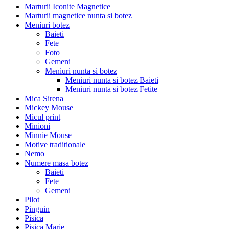
Marturii Iconite Magnetice
Marturii magnetice nunta si botez
Meniuri botez
Baieti
Fete
Foto
Gemeni
Meniuri nunta si botez
Meniuri nunta si botez Baieti
Meniuri nunta si botez Fetite
Mica Sirena
Mickey Mouse
Micul print
Minioni
Minnie Mouse
Motive traditionale
Nemo
Numere masa botez
Baieti
Fete
Gemeni
Pilot
Pinguin
Pisica
Pisica Marie