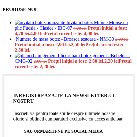
PRODUSE NOI
Invitatii botez Minnie Mouse cu
plic Fucsia - Clasice - IBC-07
Prețul inițial a fost:
4,70
lei
4,70 lei.
4,00
lei
Prețul curent este: 4,00 lei.
Numere de masa botez - Broasca testoasa - NM-30
2,90
lei
Prețul inițial a fost: 2,90 lei.
2,50
lei
Prețul curent este:
2,50 lei.
Plicuri bani botez gemeni - Bebelusi -
CMG-02
Prețul inițial a fost: 2,60 lei.
2,20
lei
Prețul
2,60
lei
curent este: 2,20 lei.
INREGISTREAZA-TE LA NEWSLETTER-UL
NOSTRU
Inscrieti-va pentru toate stirile despre ultimele noastre
oferte si obtineti cumparaturi exclusive cu acces anticipat.
SAU URMARITI-NE PE SOCIAL MEDIA