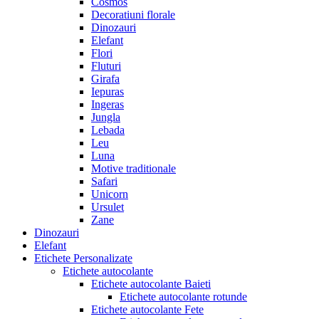
Cosmos
Decoratiuni florale
Dinozauri
Elefant
Flori
Fluturi
Girafa
Iepuras
Ingeras
Jungla
Lebada
Leu
Luna
Motive traditionale
Safari
Unicorn
Ursulet
Zane
Dinozauri
Elefant
Etichete Personalizate
Etichete autocolante
Etichete autocolante Baieti
Etichete autocolante rotunde
Etichete autocolante Fete