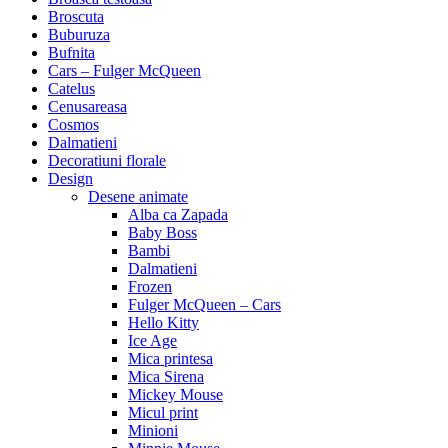
Broscuta
Buburuza
Bufnita
Cars – Fulger McQueen
Catelus
Cenusareasa
Cosmos
Dalmatieni
Decoratiuni florale
Design
Desene animate
Alba ca Zapada
Baby Boss
Bambi
Dalmatieni
Frozen
Fulger McQueen – Cars
Hello Kitty
Ice Age
Mica printesa
Mica Sirena
Mickey Mouse
Micul print
Minioni