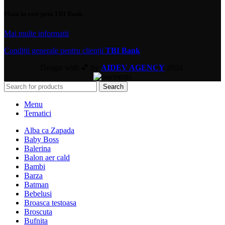
Plata in rate prin TBI Bank
Mai multe informatii
Condiții generale pentru clienții
TBI Bank
Design with 💕 by
AIDEV AGENCY
2024.
Search
Menu
Tematici
Alba ca Zapada
Baby Boss
Balerina
Balon aer cald
Bambi
Barza
Batman
Bebelusi
Broasca testoasa
Broscuta
Bufnita