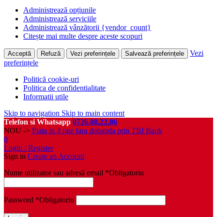
Administrează opțiunile
Administrează serviciile
Administrează vânzătorii {vendor_count}
Citește mai multe despre aceste scopuri
Vezi
Acceptă
Refuză
Vezi preferințele
Salvează preferințele
preferințele
Politică cookie-uri
Politica de confidentialitate
Informatii utile
Skip to navigation
Skip to main content
Telefon si Whatsapp
0726.88.22.86
NOU ->
Plata in 4 rate fara dobanda prin TBI Bank
0
Login / Register
Sign in
Create an Account
Nume utilizator sau adresă email
*
Obligatoriu
Password
*
Obligatoriu