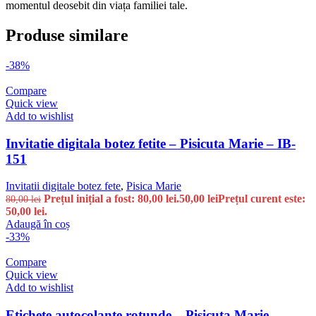
momentul deosebit din viața familiei tale.
Produse similare
-38%
Compare
Quick view
Add to wishlist
Invitatie digitala botez fetite – Pisicuta Marie – IB-
151
Invitatii digitale botez fete
,
Pisica Marie
Prețul inițial a fost: 80,00 lei.
50,00
lei
Prețul curent este:
80,00
lei
50,00 lei.
Adaugă în coș
-33%
Compare
Quick view
Add to wishlist
Etichete autocolante rotunde – Pisicuta Marie –