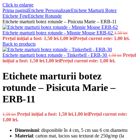
Click to enlarge
Prima pagină
Etichete Personalizate
Etichete Marturii Botez
Etichete Fete
Etichete Rotunde
Etichete marturii botez rotunde – Pisicuta Marie – ERB-11
Etichete marturii botez rotunde - Minnie Mouse ERB-62
1,50
lei
Prețul inițial a fost: 1,50 lei.
1,00
lei
Prețul curent este: 1,00 lei.
Back to products
Etichete marturii botez rotunde - Tinkerbell - ERB-30
Prețul
1,50
lei
inițial a fost: 1,50 lei.
1,00
lei
Prețul curent este: 1,00 lei.
Etichete marturii botez
rotunde – Pisicuta Marie –
ERB-11
Prețul inițial a fost: 1,50 lei.
1,00
lei
Prețul curent este:
1,50
lei
1,00 lei.
Dimensiuni
: disponibile în 4 cm, 5 cm sau 6 cm diametru
Material
: carton mat, lucios sau texturat de 250g/mp (la