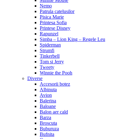
Minnie Mouse
Nemo
Patrula catelusilor
Pisica Marie
Printesa Sofia
Printese Disney
Rapunzel
Simba – Lion King – Regele Leu
Spiderman
Strumfi
Tinkerbell
Tom si Jerry
Tweety
Winnie the Pooh
Diverse
Accesorii botez
Albinuta
Avion
Balerina
Baloane
Balon aer cald
Barza
Broscuta
Buburuza
Bufnita