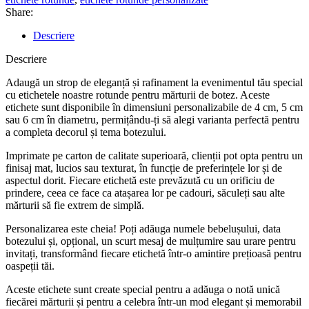
Share:
Descriere
Descriere
Adaugă un strop de eleganță și rafinament la evenimentul tău special
cu etichetele noastre rotunde pentru mărturii de botez. Aceste
etichete sunt disponibile în dimensiuni personalizabile de 4 cm, 5 cm
sau 6 cm în diametru, permițându-ți să alegi varianta perfectă pentru
a completa decorul și tema botezului.
Imprimate pe carton de calitate superioară, clienții pot opta pentru un
finisaj mat, lucios sau texturat, în funcție de preferințele lor și de
aspectul dorit. Fiecare etichetă este prevăzută cu un orificiu de
prindere, ceea ce face ca atașarea lor pe cadouri, săculeți sau alte
mărturii să fie extrem de simplă.
Personalizarea este cheia! Poți adăuga numele bebelușului, data
botezului și, opțional, un scurt mesaj de mulțumire sau urare pentru
invitați, transformând fiecare etichetă într-o amintire prețioasă pentru
oaspeții tăi.
Aceste etichete sunt create special pentru a adăuga o notă unică
fiecărei mărturii și pentru a celebra într-un mod elegant și memorabil