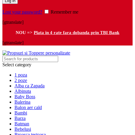
Log in
Lost your password?
Remember me
[gtranslate]
NOU =>
Plata in 4 rate fara dobanda prin TBI Bank
[gtranslate]
Select category
1 poza
2 poze
Alba ca Zapada
Albinuta
Baby Boss
Balerina
Balon aer cald
Bambi
Barza
Batman
Bebelusi
Broasca testoasa