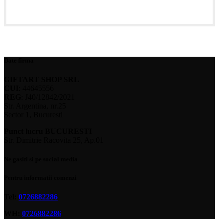
Date firma
GIFTART SHOP SRL
CUI
: 44645556
REG
: J40/12842/2021
Str. Argentina, nr.25
Sector 1, Bucuresti
Punct lucru BUCURESTI
Str. Dimitrie Racovita 25, Ap.01
Ne gasiti si pe social media
Pentru informatii comenzi
Tel:
0726882286
WH:
0726882286