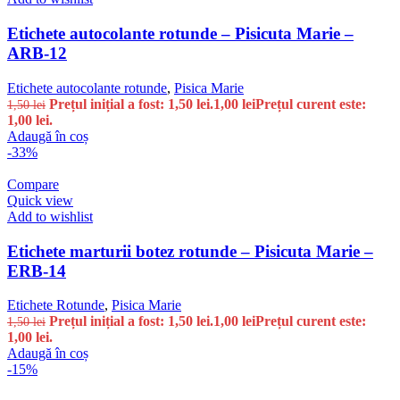
Etichete autocolante rotunde – Pisicuta Marie –
ARB-12
Etichete autocolante rotunde
,
Pisica Marie
Prețul inițial a fost: 1,50 lei.
1,00
lei
Prețul curent este:
1,50
lei
1,00 lei.
Adaugă în coș
-33%
Compare
Quick view
Add to wishlist
Etichete marturii botez rotunde – Pisicuta Marie –
ERB-14
Etichete Rotunde
,
Pisica Marie
Prețul inițial a fost: 1,50 lei.
1,00
lei
Prețul curent este:
1,50
lei
1,00 lei.
Adaugă în coș
-15%