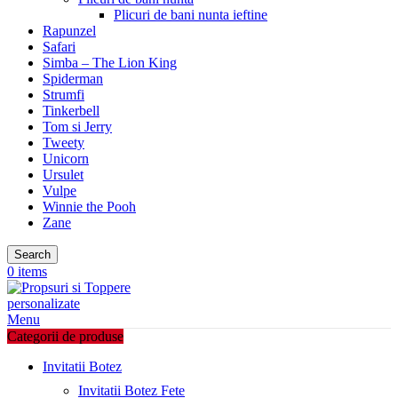
Plicuri de bani nunta ieftine
Rapunzel
Safari
Simba – The Lion King
Spiderman
Strumfi
Tinkerbell
Tom si Jerry
Tweety
Unicorn
Ursulet
Vulpe
Winnie the Pooh
Zane
Search
0
items
Menu
Categorii de produse
Invitatii Botez
Invitatii Botez Fete