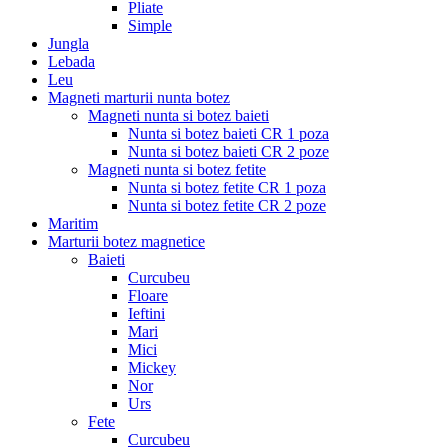
Pliate
Simple
Jungla
Lebada
Leu
Magneti marturii nunta botez
Magneti nunta si botez baieti
Nunta si botez baieti CR 1 poza
Nunta si botez baieti CR 2 poze
Magneti nunta si botez fetite
Nunta si botez fetite CR 1 poza
Nunta si botez fetite CR 2 poze
Maritim
Marturii botez magnetice
Baieti
Curcubeu
Floare
Ieftini
Mari
Mici
Mickey
Nor
Urs
Fete
Curcubeu