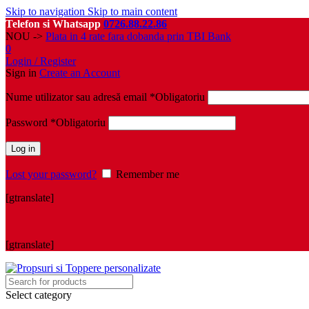
Skip to navigation
Skip to main content
Telefon si Whatsapp
0726.88.22.86
NOU ->
Plata in 4 rate fara dobanda prin TBI Bank
0
Login / Register
Sign in
Create an Account
Nume utilizator sau adresă email
*
Obligatoriu
Password
*
Obligatoriu
Log in
Lost your password?
Remember me
[gtranslate]
[gtranslate]
Select category