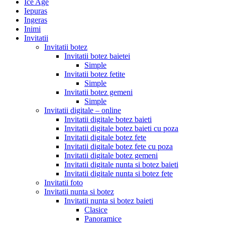
Ice Age
Iepuras
Ingeras
Inimi
Invitatii
Invitatii botez
Invitatii botez baietei
Simple
Invitatii botez fetite
Simple
Invitatii botez gemeni
Simple
Invitatii digitale – online
Invitatii digitale botez baieti
Invitatii digitale botez baieti cu poza
Invitatii digitale botez fete
Invitatii digitale botez fete cu poza
Invitatii digitale botez gemeni
Invitatii digitale nunta si botez baieti
Invitatii digitale nunta si botez fete
Invitatii foto
Invitatii nunta si botez
Invitatii nunta si botez baieti
Clasice
Panoramice