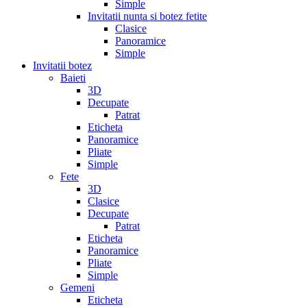
Simple
Invitatii nunta si botez fetite
Clasice
Panoramice
Simple
Invitatii botez
Baieti
3D
Decupate
Patrat
Eticheta
Panoramice
Pliate
Simple
Fete
3D
Clasice
Decupate
Patrat
Eticheta
Panoramice
Pliate
Simple
Gemeni
Eticheta