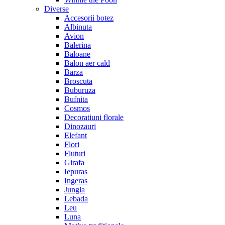
Diverse
Accesorii botez
Albinuta
Avion
Balerina
Baloane
Balon aer cald
Barza
Broscuta
Buburuza
Bufnita
Cosmos
Decoratiuni florale
Dinozauri
Elefant
Flori
Fluturi
Girafa
Iepuras
Ingeras
Jungla
Lebada
Leu
Luna