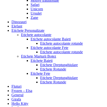
Motive traditionale
Safari
Unicorn
Ursulet
Zane
Dinozauri
Elefant
Etichete Personalizate
Etichete autocolante
Etichete autocolante Baieti
Etichete autocolante rotunde
Etichete autocolante Fete
Etichete autocolante rotunde
Etichete Marturii Botez
Etichete Baieti
Etichete Dreptunghiulare
Etichete Rotunde
Etichete Fete
Etichete Dreptunghiulare
Etichete Rotunde
Fluturi
Frozen – Elsa
General
Girafa
Hello Kitty