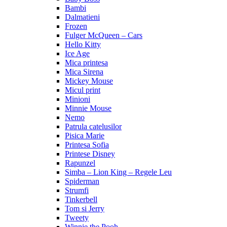
Bambi
Dalmatieni
Frozen
Fulger McQueen – Cars
Hello Kitty
Ice Age
Mica printesa
Mica Sirena
Mickey Mouse
Micul print
Minioni
Minnie Mouse
Nemo
Patrula catelusilor
Pisica Marie
Printesa Sofia
Printese Disney
Rapunzel
Simba – Lion King – Regele Leu
Spiderman
Strumfi
Tinkerbell
Tom si Jerry
Tweety
Winnie the Pooh