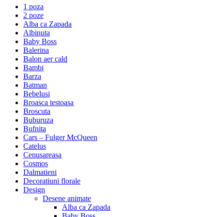
1 poza
2 poze
Alba ca Zapada
Albinuta
Baby Boss
Balerina
Balon aer cald
Bambi
Barza
Batman
Bebelusi
Broasca testoasa
Broscuta
Buburuza
Bufnita
Cars – Fulger McQueen
Catelus
Cenusareasa
Cosmos
Dalmatieni
Decoratiuni florale
Design
Desene animate
Alba ca Zapada
Baby Boss