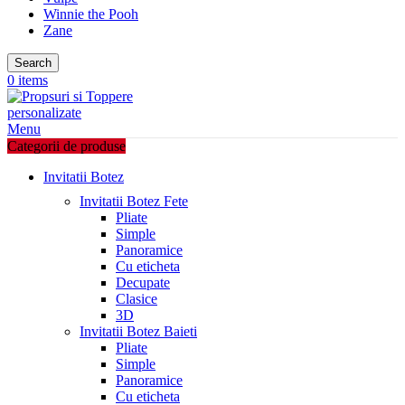
Winnie the Pooh
Zane
Search
0
items
Menu
Categorii de produse
Invitatii Botez
Invitatii Botez Fete
Pliate
Simple
Panoramice
Cu eticheta
Decupate
Clasice
3D
Invitatii Botez Baieti
Pliate
Simple
Panoramice
Cu eticheta