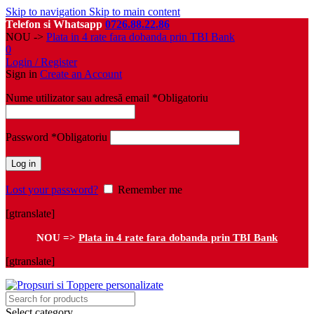
Skip to navigation
Skip to main content
Telefon si Whatsapp
0726.88.22.86
NOU ->
Plata in 4 rate fara dobanda prin TBI Bank
0
Login / Register
Sign in
Create an Account
Nume utilizator sau adresă email
*
Obligatoriu
Password
*
Obligatoriu
Log in
Lost your password?
Remember me
[gtranslate]
NOU =>
Plata in 4 rate fara dobanda prin TBI Bank
[gtranslate]
Select category