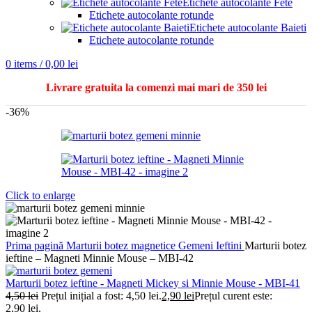
Etichete autocolante Fete
Etichete autocolante rotunde
Etichete autocolante Baieti
Etichete autocolante rotunde
0
items
/
0,00
lei
Livrare gratuita la comenzi mai mari de 350 lei
-36%
Click to enlarge
Prima pagină
Marturii botez magnetice
Gemeni
Ieftini
Marturii botez
ieftine – Magneti Minnie Mouse – MBI-42
Marturii botez ieftine - Magneti Mickey si Minnie Mouse - MBI-41
4,50
lei
Prețul inițial a fost: 4,50 lei.
2,90
lei
Prețul curent este:
2,90 lei.