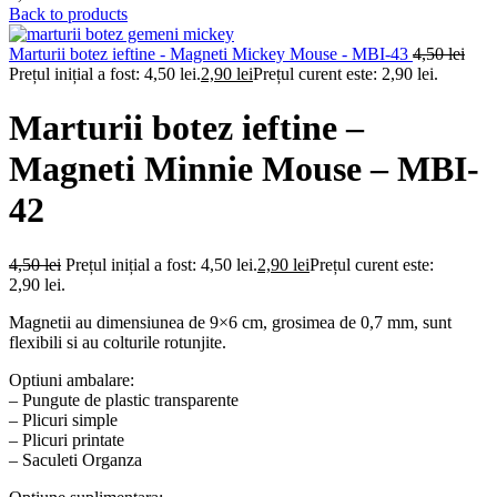
Back to products
Marturii botez ieftine - Magneti Mickey Mouse - MBI-43
4,50
lei
Prețul inițial a fost: 4,50 lei.
2,90
lei
Prețul curent este: 2,90 lei.
Marturii botez ieftine –
Magneti Minnie Mouse – MBI-
42
4,50
lei
Prețul inițial a fost: 4,50 lei.
2,90
lei
Prețul curent este:
2,90 lei.
Magnetii au dimensiunea de 9×6 cm, grosimea de 0,7 mm, sunt
flexibili si au colturile rotunjite.
Optiuni ambalare:
– Pungute de plastic transparente
– Plicuri simple
– Plicuri printate
– Saculeti Organza