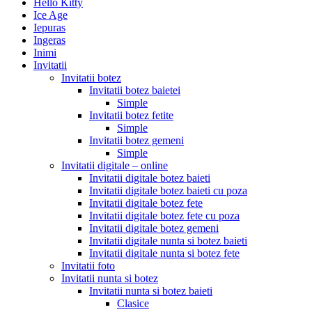
Hello Kitty
Ice Age
Iepuras
Ingeras
Inimi
Invitatii
Invitatii botez
Invitatii botez baietei
Simple
Invitatii botez fetite
Simple
Invitatii botez gemeni
Simple
Invitatii digitale – online
Invitatii digitale botez baieti
Invitatii digitale botez baieti cu poza
Invitatii digitale botez fete
Invitatii digitale botez fete cu poza
Invitatii digitale botez gemeni
Invitatii digitale nunta si botez baieti
Invitatii digitale nunta si botez fete
Invitatii foto
Invitatii nunta si botez
Invitatii nunta si botez baieti
Clasice