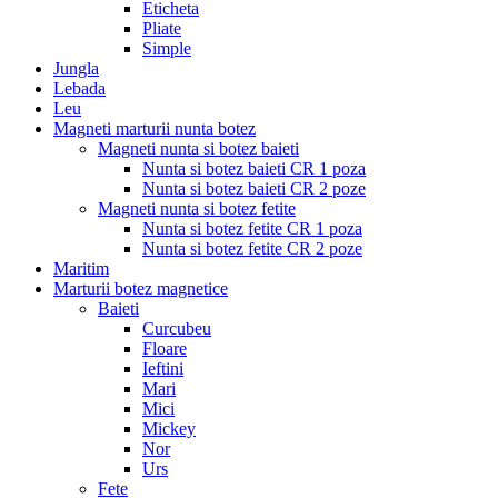
Eticheta
Pliate
Simple
Jungla
Lebada
Leu
Magneti marturii nunta botez
Magneti nunta si botez baieti
Nunta si botez baieti CR 1 poza
Nunta si botez baieti CR 2 poze
Magneti nunta si botez fetite
Nunta si botez fetite CR 1 poza
Nunta si botez fetite CR 2 poze
Maritim
Marturii botez magnetice
Baieti
Curcubeu
Floare
Ieftini
Mari
Mici
Mickey
Nor
Urs
Fete