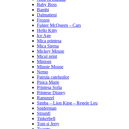
Baby Boss
Bambi
Dalmatieni
Frozen
Fulger McQueen – Cars
Hello Kitty
Ice Age
Mica printesa
Mica Sirena
Mickey Mouse
Micul print
Minioni
Minnie Mouse
Nemo
Patrula catelusilor
Pisica Marie
Printesa Sofia
Printese Disney
Rapunzel
Simba – Lion King – Regele Leu
Spiderman
Strumfi
Tinkerbell
Tom si Jerry
Tweety