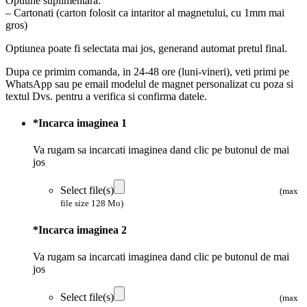
Optiune suplimentara:
– Cartonati (carton folosit ca intaritor al magnetului, cu 1mm mai
gros)
Optiunea poate fi selectata mai jos, generand automat pretul final.
Dupa ce primim comanda, in 24-48 ore (luni-vineri), veti primi pe
WhatsApp sau pe email modelul de magnet personalizat cu poza si
textul Dvs. pentru a verifica si confirma datele.
*
Incarca imaginea 1
Va rugam sa incarcati imaginea dand clic pe butonul de mai
jos
Select file(s)
(max
file size 128 Mo)
*
Incarca imaginea 2
Va rugam sa incarcati imaginea dand clic pe butonul de mai
jos
Select file(s)
(max