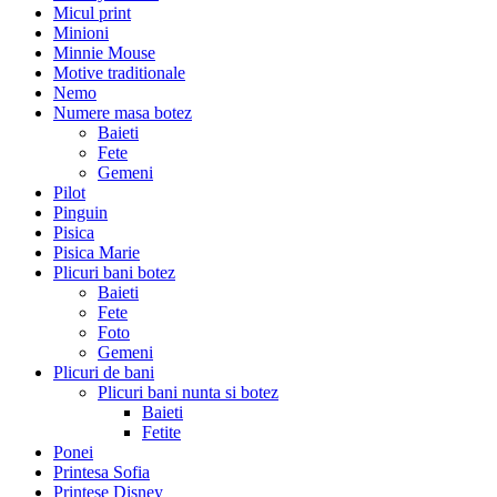
Micul print
Minioni
Minnie Mouse
Motive traditionale
Nemo
Numere masa botez
Baieti
Fete
Gemeni
Pilot
Pinguin
Pisica
Pisica Marie
Plicuri bani botez
Baieti
Fete
Foto
Gemeni
Plicuri de bani
Plicuri bani nunta si botez
Baieti
Fetite
Ponei
Printesa Sofia
Printese Disney