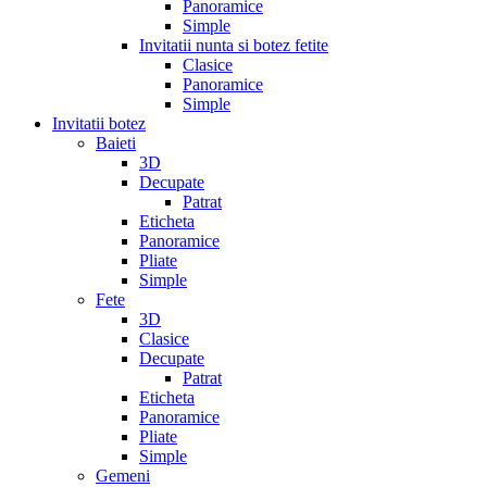
Panoramice
Simple
Invitatii nunta si botez fetite
Clasice
Panoramice
Simple
Invitatii botez
Baieti
3D
Decupate
Patrat
Eticheta
Panoramice
Pliate
Simple
Fete
3D
Clasice
Decupate
Patrat
Eticheta
Panoramice
Pliate
Simple
Gemeni