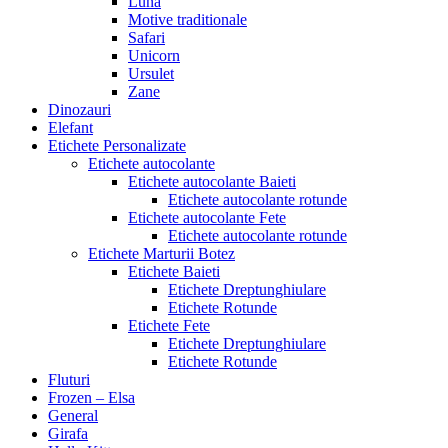
Luna
Motive traditionale
Safari
Unicorn
Ursulet
Zane
Dinozauri
Elefant
Etichete Personalizate
Etichete autocolante
Etichete autocolante Baieti
Etichete autocolante rotunde
Etichete autocolante Fete
Etichete autocolante rotunde
Etichete Marturii Botez
Etichete Baieti
Etichete Dreptunghiulare
Etichete Rotunde
Etichete Fete
Etichete Dreptunghiulare
Etichete Rotunde
Fluturi
Frozen – Elsa
General
Girafa