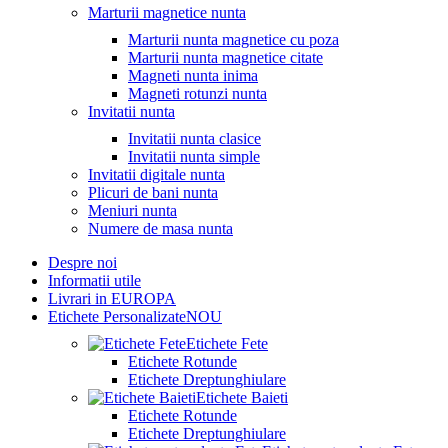
Marturii magnetice nunta
Marturii nunta magnetice cu poza
Marturii nunta magnetice citate
Magneti nunta inima
Magneti rotunzi nunta
Invitatii nunta
Invitatii nunta clasice
Invitatii nunta simple
Invitatii digitale nunta
Plicuri de bani nunta
Meniuri nunta
Numere de masa nunta
Despre noi
Informatii utile
Livrari in EUROPA
Etichete Personalizate
NOU
Etichete Fete
Etichete Rotunde
Etichete Dreptunghiulare
Etichete Baieti
Etichete Rotunde
Etichete Dreptunghiulare