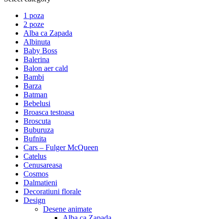
1 poza
2 poze
Alba ca Zapada
Albinuta
Baby Boss
Balerina
Balon aer cald
Bambi
Barza
Batman
Bebelusi
Broasca testoasa
Broscuta
Buburuza
Bufnita
Cars – Fulger McQueen
Catelus
Cenusareasa
Cosmos
Dalmatieni
Decoratiuni florale
Design
Desene animate
Alba ca Zapada