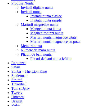
Produse Nunta
Invitatii digitale nunta
Invitatii nunta
Invitatii nunta clasice
Invitatii nunta simple
Marturii magnetice nunta
Magneti nunta inima
Magneti rotunzi nunta
Marturii nunta magnetice citate
Marturii nunta magnetice cu poza
Meniuri nunta
Numere de masa nunta
Plicuri de bani nunta
Plicuri de bani nunta ieftine
Rapunzel
Safari
Simba – The Lion King
Spiderman
Strumfi
Tinkerbell
Tom si Jerry
Tweety
Unicorn
Ursulet
Vulpe