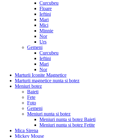
Curcubeu
Floare
Ieftini
Mari
Mici
Minnie
Nor
Urs
Gemeni
Curcubeu
Ieftini
Mari
Nor
Marturii Iconite Magnetice
Marturii magnetice nunta si botez
Meniuri botez
Baieti
Fete
Foto
Gemeni
Meniuri nunta si botez
Meniuri nunta si botez Baieti
Meniuri nunta si botez Fetite
Mica Sirena
Mickey Mouse