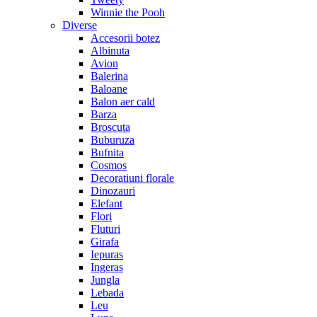
Winnie the Pooh
Diverse
Accesorii botez
Albinuta
Avion
Balerina
Baloane
Balon aer cald
Barza
Broscuta
Buburuza
Bufnita
Cosmos
Decoratiuni florale
Dinozauri
Elefant
Flori
Fluturi
Girafa
Iepuras
Ingeras
Jungla
Lebada
Leu