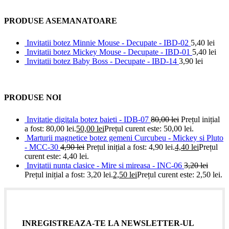
PRODUSE ASEMANATOARE
Invitatii botez Minnie Mouse - Decupate - IBD-02
5,40
lei
Invitatii botez Mickey Mouse - Decupate - IBD-01
5,40
lei
Invitatii botez Baby Boss - Decupate - IBD-14
3,90
lei
PRODUSE NOI
Invitatie digitala botez baieti - IDB-07
80,00
lei
Prețul inițial
a fost: 80,00 lei.
50,00
lei
Prețul curent este: 50,00 lei.
Marturii magnetice botez gemeni Curcubeu - Mickey si Pluto
- MCC-30
4,90
lei
Prețul inițial a fost: 4,90 lei.
4,40
lei
Prețul
curent este: 4,40 lei.
Invitatii nunta clasice - Mire si mireasa - INC-06
3,20
lei
Prețul inițial a fost: 3,20 lei.
2,50
lei
Prețul curent este: 2,50 lei.
INREGISTREAZA-TE LA NEWSLETTER-UL