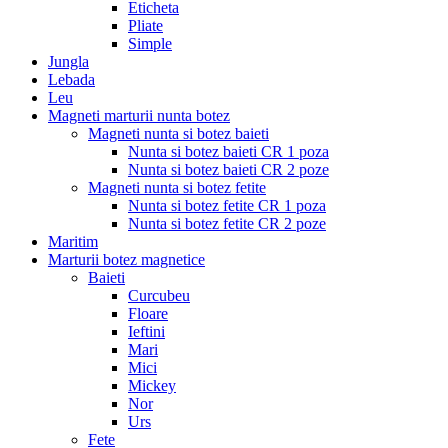
Eticheta
Pliate
Simple
Jungla
Lebada
Leu
Magneti marturii nunta botez
Magneti nunta si botez baieti
Nunta si botez baieti CR 1 poza
Nunta si botez baieti CR 2 poze
Magneti nunta si botez fetite
Nunta si botez fetite CR 1 poza
Nunta si botez fetite CR 2 poze
Maritim
Marturii botez magnetice
Baieti
Curcubeu
Floare
Ieftini
Mari
Mici
Mickey
Nor
Urs
Fete