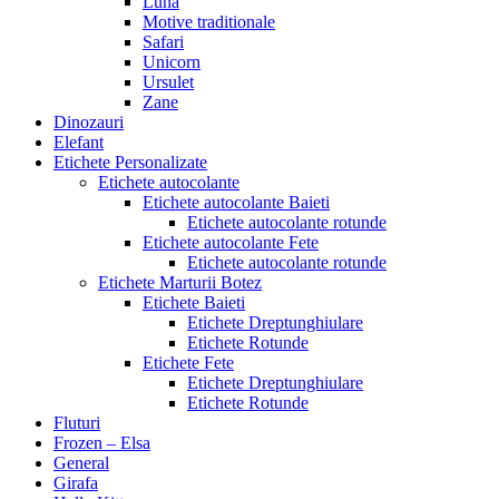
Luna
Motive traditionale
Safari
Unicorn
Ursulet
Zane
Dinozauri
Elefant
Etichete Personalizate
Etichete autocolante
Etichete autocolante Baieti
Etichete autocolante rotunde
Etichete autocolante Fete
Etichete autocolante rotunde
Etichete Marturii Botez
Etichete Baieti
Etichete Dreptunghiulare
Etichete Rotunde
Etichete Fete
Etichete Dreptunghiulare
Etichete Rotunde
Fluturi
Frozen – Elsa
General
Girafa