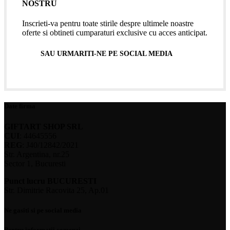
NOSTRU
Inscrieti-va pentru toate stirile despre ultimele noastre
oferte si obtineti cumparaturi exclusive cu acces anticipat.
SAU URMARITI-NE PE SOCIAL MEDIA
Date firma
GIFTART SHOP SRL
CUI
: 44645556
REG
: J40/12842/2021
Str. Argentina, nr.25
Sector 1, Bucuresti
Punct lucru BUCURESTI
Str. Dimitrie Racovita 25, Ap.01
Ne gasiti si pe social media
Pentru informatii comenzi