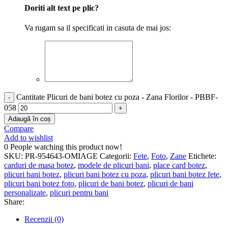
Doriti alt text pe plic?
Va rugam sa il specificati in casuta de mai jos:
Cantitate Plicuri de bani botez cu poza - Zana Florilor - PBBF-
058
Adaugă în coș
Compare
Add to wishlist
0
People watching this product now!
SKU:
PR-954643-OMIAGE
Categorii:
Fete
,
Foto
,
Zane
Etichete:
carduri de masa botez
,
modele de plicuri bani
,
place card botez
,
plicuri bani botez
,
plicuri bani botez cu poza
,
plicuri bani botez fete
,
plicuri bani botez foto
,
plicuri de bani botez
,
plicuri de bani
personalizate
,
plicuri pentru bani
Share:
Recenzii (0)