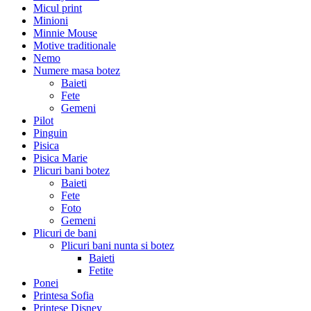
Micul print
Minioni
Minnie Mouse
Motive traditionale
Nemo
Numere masa botez
Baieti
Fete
Gemeni
Pilot
Pinguin
Pisica
Pisica Marie
Plicuri bani botez
Baieti
Fete
Foto
Gemeni
Plicuri de bani
Plicuri bani nunta si botez
Baieti
Fetite
Ponei
Printesa Sofia
Printese Disney