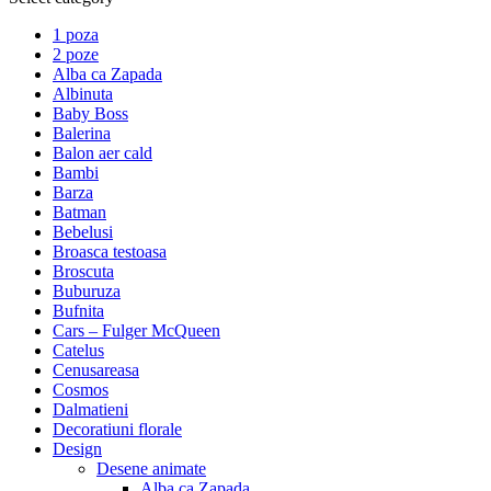
1 poza
2 poze
Alba ca Zapada
Albinuta
Baby Boss
Balerina
Balon aer cald
Bambi
Barza
Batman
Bebelusi
Broasca testoasa
Broscuta
Buburuza
Bufnita
Cars – Fulger McQueen
Catelus
Cenusareasa
Cosmos
Dalmatieni
Decoratiuni florale
Design
Desene animate
Alba ca Zapada