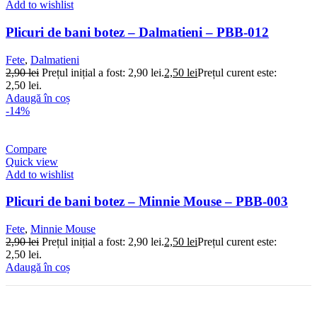
Add to wishlist
Plicuri de bani botez – Dalmatieni – PBB-012
Fete
,
Dalmatieni
2,90
lei
Prețul inițial a fost: 2,90 lei.
2,50
lei
Prețul curent este:
2,50 lei.
Adaugă în coș
-14%
Compare
Quick view
Add to wishlist
Plicuri de bani botez – Minnie Mouse – PBB-003
Fete
,
Minnie Mouse
2,90
lei
Prețul inițial a fost: 2,90 lei.
2,50
lei
Prețul curent este:
2,50 lei.
Adaugă în coș