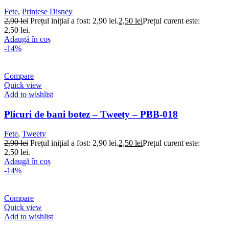
Fete
,
Printese Disney
2,90
lei
Prețul inițial a fost: 2,90 lei.
2,50
lei
Prețul curent este:
2,50 lei.
Adaugă în coș
-14%
Compare
Quick view
Add to wishlist
Plicuri de bani botez – Tweety – PBB-018
Fete
,
Tweety
2,90
lei
Prețul inițial a fost: 2,90 lei.
2,50
lei
Prețul curent este:
2,50 lei.
Adaugă în coș
-14%
Compare
Quick view
Add to wishlist