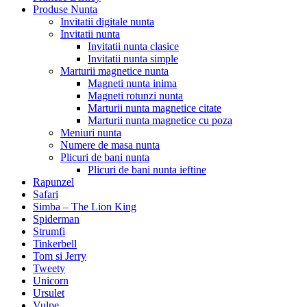
Produse Nunta
Invitatii digitale nunta
Invitatii nunta
Invitatii nunta clasice
Invitatii nunta simple
Marturii magnetice nunta
Magneti nunta inima
Magneti rotunzi nunta
Marturii nunta magnetice citate
Marturii nunta magnetice cu poza
Meniuri nunta
Numere de masa nunta
Plicuri de bani nunta
Plicuri de bani nunta ieftine
Rapunzel
Safari
Simba – The Lion King
Spiderman
Strumfi
Tinkerbell
Tom si Jerry
Tweety
Unicorn
Ursulet
Vulpe