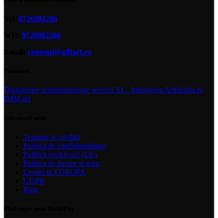
Tel:
0726882286
WH:
0726882286
Email:
comenzi@giftart.ro
Parteneri
Digitalizare si implementare servicii AI – Inteligenta Artificiala pt
IMM-uri
Informatii utile
Termeni si conditii
Politica de confidentialitate
Politică cookie-uri (UE)
Politica de livrare si retur
Livrari in EUROPA
GDPR
Blog
Plati sigur prin MobilPay