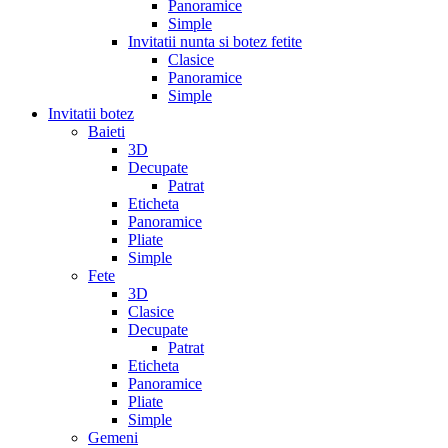
Panoramice
Simple
Invitatii nunta si botez fetite
Clasice
Panoramice
Simple
Invitatii botez
Baieti
3D
Decupate
Patrat
Eticheta
Panoramice
Pliate
Simple
Fete
3D
Clasice
Decupate
Patrat
Eticheta
Panoramice
Pliate
Simple
Gemeni