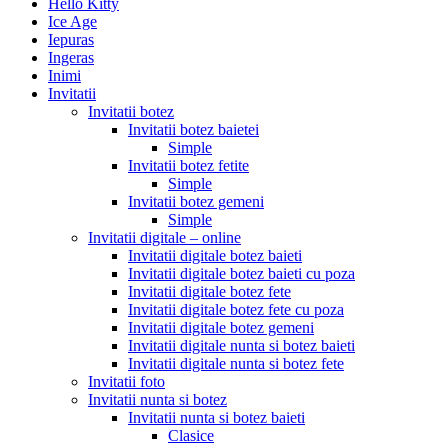
Hello Kitty
Ice Age
Iepuras
Ingeras
Inimi
Invitatii
Invitatii botez
Invitatii botez baietei
Simple
Invitatii botez fetite
Simple
Invitatii botez gemeni
Simple
Invitatii digitale – online
Invitatii digitale botez baieti
Invitatii digitale botez baieti cu poza
Invitatii digitale botez fete
Invitatii digitale botez fete cu poza
Invitatii digitale botez gemeni
Invitatii digitale nunta si botez baieti
Invitatii digitale nunta si botez fete
Invitatii foto
Invitatii nunta si botez
Invitatii nunta si botez baieti
Clasice