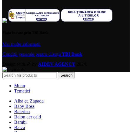
Plata in rate prin TBI Bank
Mai multe informatii
Condiții generale pentru clienții
TBI Bank
Design with 💕 by
AIDEV AGENCY
2024.
Search
Menu
Tematici
Alba ca Zapada
Baby Boss
Balerina
Balon aer cald
Bambi
Barza