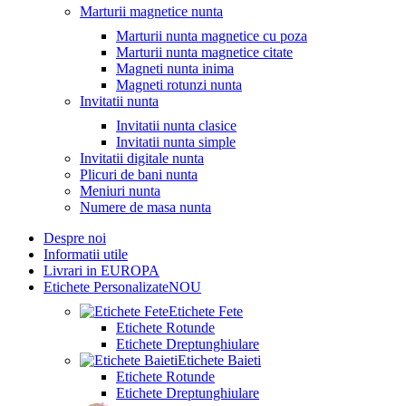
Marturii magnetice nunta
Marturii nunta magnetice cu poza
Marturii nunta magnetice citate
Magneti nunta inima
Magneti rotunzi nunta
Invitatii nunta
Invitatii nunta clasice
Invitatii nunta simple
Invitatii digitale nunta
Plicuri de bani nunta
Meniuri nunta
Numere de masa nunta
Despre noi
Informatii utile
Livrari in EUROPA
Etichete Personalizate
NOU
Etichete Fete
Etichete Rotunde
Etichete Dreptunghiulare
Etichete Baieti
Etichete Rotunde
Etichete Dreptunghiulare