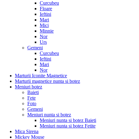
Curcubeu
Floare
Ieftini
Mari
Mici
Minnie
Nor
Urs
Gemeni
Curcubeu
Ieftini
Mari
Nor
Marturii Iconite Magnetice
Marturii magnetice nunta si botez
Meniuri botez
Baieti
Fete
Foto
Gemeni
Meniuri nunta si botez
Meniuri nunta si botez Baieti
Meniuri nunta si botez Fetite
Mica Sirena
Mickey Mouse