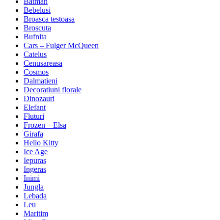
Batman
Bebelusi
Broasca testoasa
Broscuta
Bufnita
Cars – Fulger McQueen
Catelus
Cenusareasa
Cosmos
Dalmatieni
Decoratiuni florale
Dinozauri
Elefant
Fluturi
Frozen – Elsa
Girafa
Hello Kitty
Ice Age
Iepuras
Ingeras
Inimi
Jungla
Lebada
Leu
Maritim