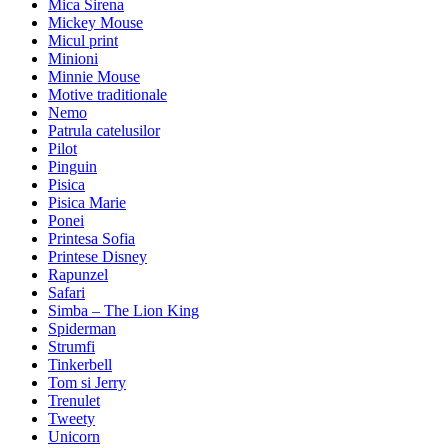
Mica Sirena
Mickey Mouse
Micul print
Minioni
Minnie Mouse
Motive traditionale
Nemo
Patrula catelusilor
Pilot
Pinguin
Pisica
Pisica Marie
Ponei
Printesa Sofia
Printese Disney
Rapunzel
Safari
Simba – The Lion King
Spiderman
Strumfi
Tinkerbell
Tom si Jerry
Trenulet
Tweety
Unicorn