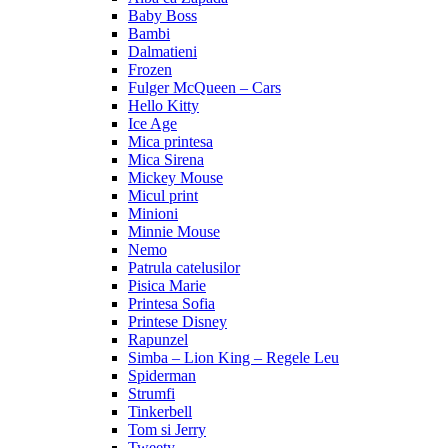
Baby Boss
Bambi
Dalmatieni
Frozen
Fulger McQueen – Cars
Hello Kitty
Ice Age
Mica printesa
Mica Sirena
Mickey Mouse
Micul print
Minioni
Minnie Mouse
Nemo
Patrula catelusilor
Pisica Marie
Printesa Sofia
Printese Disney
Rapunzel
Simba – Lion King – Regele Leu
Spiderman
Strumfi
Tinkerbell
Tom si Jerry
Tweety