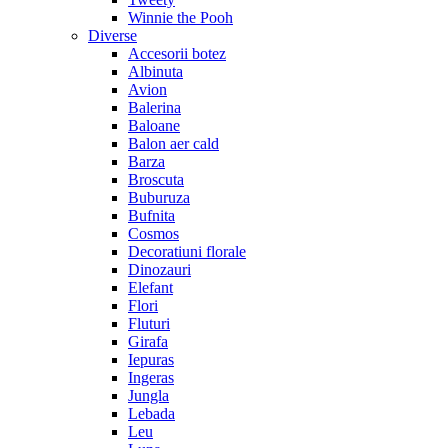
Winnie the Pooh
Diverse
Accesorii botez
Albinuta
Avion
Balerina
Baloane
Balon aer cald
Barza
Broscuta
Buburuza
Bufnita
Cosmos
Decoratiuni florale
Dinozauri
Elefant
Flori
Fluturi
Girafa
Iepuras
Ingeras
Jungla
Lebada
Leu