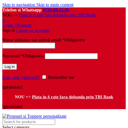
Skip to navigation
Skip to main content
Telefon si Whatsapp
0726.88.22.86
NOU ->
Plata in 4 rate fara dobanda prin TBI Bank
0
Login / Register
Sign in
Create an Account
Nume utilizator sau adresă email
*
Obligatoriu
Password
*
Obligatoriu
Log in
Lost your password?
Remember me
[gtranslate]
NOU =>
Plata in 4 rate fara dobanda prin TBI Bank
[gtranslate]
Select category