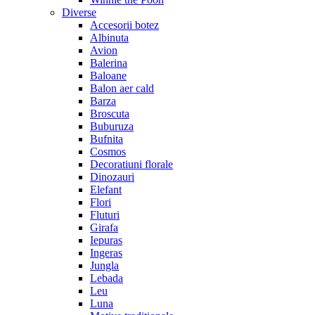
Diverse
Accesorii botez
Albinuta
Avion
Balerina
Baloane
Balon aer cald
Barza
Broscuta
Buburuza
Bufnita
Cosmos
Decoratiuni florale
Dinozauri
Elefant
Flori
Fluturi
Girafa
Iepuras
Ingeras
Jungla
Lebada
Leu
Luna