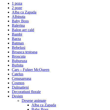
1 poza
2 poze
Alba ca Zapada
Albinuta
Baby Boss
Balerina
Balon aer cald
Bambi
Barza
Batman
Bebelusi
Broasca testoasa
Broscuta
Buburuza
Bufnita
Cars – Fulger McQueen
Catelus
Cenusareasa
Cosmos
Dalmatieni
Decoratiuni florale
Design
Desene animate
Alba ca Zapada
Baby Boss