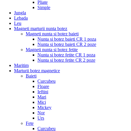
Pliate
Simple
Jungla
Lebada
Leu
Magneti marturii nunta botez
Magneti nunta si botez baieti
Nunta si botez baieti CR 1 poza
Nunta si botez baieti CR 2 poze
Magneti nunta si botez fetite
Nunta si botez fetite CR 1 poza
Nunta si botez fetite CR 2 poze
Maritim
Marturii botez magnetice
Baieti
Curcubeu
Floare
Ieftini
Mari
Mici
Mickey
Nor
Urs
Fete
Curcubeu