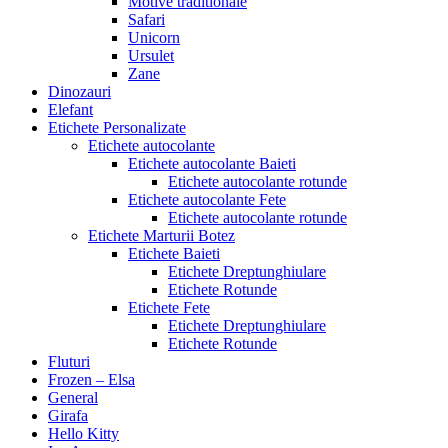
Motive traditionale
Safari
Unicorn
Ursulet
Zane
Dinozauri
Elefant
Etichete Personalizate
Etichete autocolante
Etichete autocolante Baieti
Etichete autocolante rotunde
Etichete autocolante Fete
Etichete autocolante rotunde
Etichete Marturii Botez
Etichete Baieti
Etichete Dreptunghiulare
Etichete Rotunde
Etichete Fete
Etichete Dreptunghiulare
Etichete Rotunde
Fluturi
Frozen – Elsa
General
Girafa
Hello Kitty