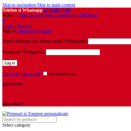
Skip to navigation
Skip to main content
Telefon si Whatsapp
0726.88.22.86
NOU ->
Plata in 4 rate fara dobanda prin TBI Bank
0
Login / Register
Sign in
Create an Account
Nume utilizator sau adresă email
*
Obligatoriu
Password
*
Obligatoriu
Log in
Lost your password?
Remember me
[gtranslate]
[gtranslate]
Select category