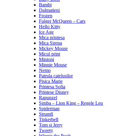
Bambi
Dalmatieni
Frozen
Fulger McQueen – Cars
Hello Kitty
Ice Age
Mica printesa
Mica Sirena
Mickey Mouse
Micul print
Minioni
Minnie Mouse
Nemo
Patrula catelusilor
Pisica Marie
Printesa Sofia
Printese Disney
Rapunzel
Simba – Lion King – Regele Leu
Spiderman
Strumfi
Tinkerbell
Tom si Jerry
Tweety
Winnie the Pooh