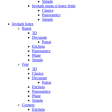
Simple
Invitatii nunta si botez fetite
Clasice
Panoramice
Simple
Invitatii botez
Baieti
3D
Decupate
Patrat
Eticheta
Panoramice
Pliate
Simple
Fete
3D
Clasice
Decupate
Patrat
Eticheta
Panoramice
Pliate
Simple
Gemeni
Eticheta