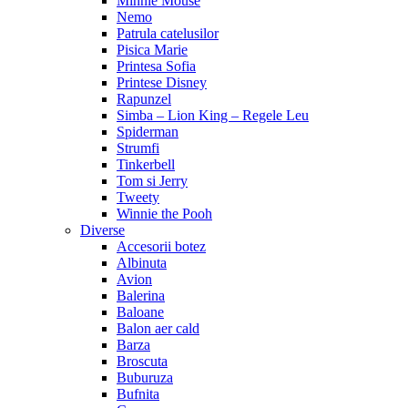
Minnie Mouse
Nemo
Patrula catelusilor
Pisica Marie
Printesa Sofia
Printese Disney
Rapunzel
Simba – Lion King – Regele Leu
Spiderman
Strumfi
Tinkerbell
Tom si Jerry
Tweety
Winnie the Pooh
Diverse
Accesorii botez
Albinuta
Avion
Balerina
Baloane
Balon aer cald
Barza
Broscuta
Buburuza
Bufnita