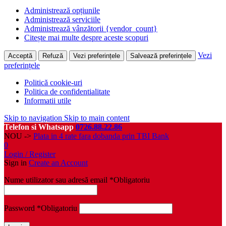
Administrează opțiunile
Administrează serviciile
Administrează vânzătorii {vendor_count}
Citește mai multe despre aceste scopuri
Vezi
Acceptă
Refuză
Vezi preferințele
Salvează preferințele
preferințele
Politică cookie-uri
Politica de confidentialitate
Informatii utile
Skip to navigation
Skip to main content
Telefon si Whatsapp
0726.88.22.86
NOU ->
Plata in 4 rate fara dobanda prin TBI Bank
0
Login / Register
Sign in
Create an Account
Nume utilizator sau adresă email
*
Obligatoriu
Password
*
Obligatoriu