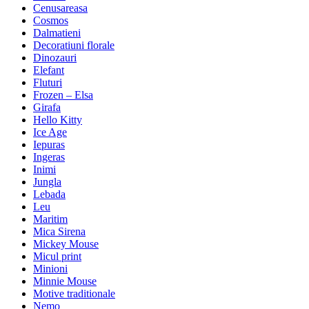
Cenusareasa
Cosmos
Dalmatieni
Decoratiuni florale
Dinozauri
Elefant
Fluturi
Frozen – Elsa
Girafa
Hello Kitty
Ice Age
Iepuras
Ingeras
Inimi
Jungla
Lebada
Leu
Maritim
Mica Sirena
Mickey Mouse
Micul print
Minioni
Minnie Mouse
Motive traditionale
Nemo