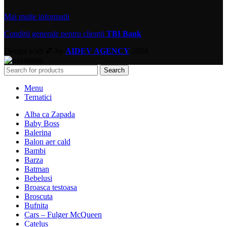
Mai multe informatii
Condiții generale pentru clienții
TBI Bank
Design with 💕 by
AIDEV AGENCY
2024.
Search
Menu
Tematici
Alba ca Zapada
Baby Boss
Balerina
Balon aer cald
Bambi
Barza
Batman
Bebelusi
Broasca testoasa
Broscuta
Bufnita
Cars – Fulger McQueen
Catelus