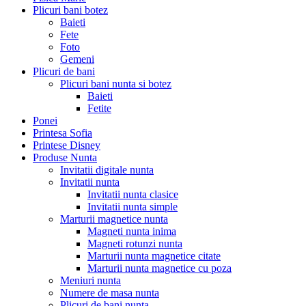
Plicuri bani botez
Baieti
Fete
Foto
Gemeni
Plicuri de bani
Plicuri bani nunta si botez
Baieti
Fetite
Ponei
Printesa Sofia
Printese Disney
Produse Nunta
Invitatii digitale nunta
Invitatii nunta
Invitatii nunta clasice
Invitatii nunta simple
Marturii magnetice nunta
Magneti nunta inima
Magneti rotunzi nunta
Marturii nunta magnetice citate
Marturii nunta magnetice cu poza
Meniuri nunta
Numere de masa nunta
Plicuri de bani nunta