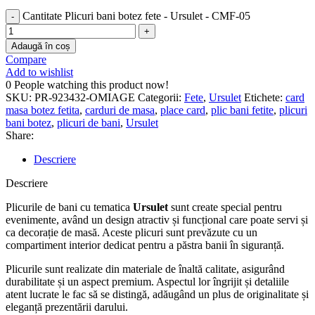
Cantitate Plicuri bani botez fete - Ursulet - CMF-05
Adaugă în coș
Compare
Add to wishlist
0
People watching this product now!
SKU:
PR-923432-OMIAGE
Categorii:
Fete
,
Ursulet
Etichete:
card
masa botez fetita
,
carduri de masa
,
place card
,
plic bani fetite
,
plicuri
bani botez
,
plicuri de bani
,
Ursulet
Share:
Descriere
Descriere
Plicurile de bani cu tematica
Ursulet
sunt create special pentru
evenimente, având un design atractiv și funcțional care poate servi și
ca decorație de masă. Aceste plicuri sunt prevăzute cu un
compartiment interior dedicat pentru a păstra banii în siguranță.
Plicurile sunt realizate din materiale de înaltă calitate, asigurând
durabilitate și un aspect premium. Aspectul lor îngrijit și detaliile
atent lucrate le fac să se distingă, adăugând un plus de originalitate și
eleganță prezentării darului.