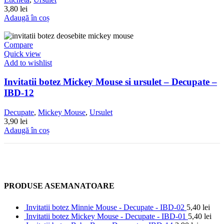
3,80
lei
Adaugă în coș
Compare
Quick view
Add to wishlist
Invitatii botez Mickey Mouse si ursulet – Decupate –
IBD-12
Decupate
,
Mickey Mouse
,
Ursulet
3,90
lei
Adaugă în coș
PRODUSE ASEMANATOARE
Invitatii botez Minnie Mouse - Decupate - IBD-02
5,40
lei
Invitatii botez Mickey Mouse - Decupate - IBD-01
5,40
lei