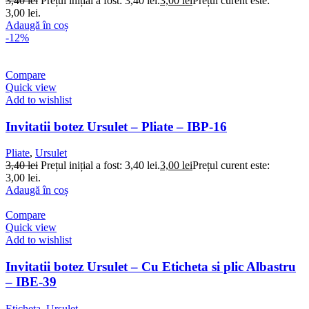
3,40
lei
Prețul inițial a fost: 3,40 lei.
3,00
lei
Prețul curent este:
3,00 lei.
Adaugă în coș
-12%
Compare
Quick view
Add to wishlist
Invitatii botez Ursulet – Pliate – IBP-16
Pliate
,
Ursulet
3,40
lei
Prețul inițial a fost: 3,40 lei.
3,00
lei
Prețul curent este:
3,00 lei.
Adaugă în coș
Compare
Quick view
Add to wishlist
Invitatii botez Ursulet – Cu Eticheta si plic Albastru
– IBE-39
Eticheta
,
Ursulet