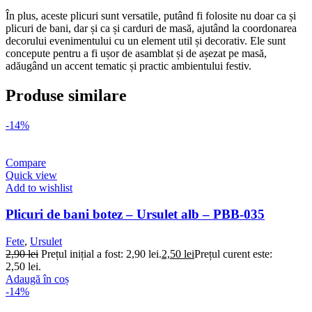
În plus, aceste plicuri sunt versatile, putând fi folosite nu doar ca și
plicuri de bani, dar și ca și carduri de masă, ajutând la coordonarea
decorului evenimentului cu un element util și decorativ. Ele sunt
concepute pentru a fi ușor de asamblat și de așezat pe masă,
adăugând un accent tematic și practic ambientului festiv.
Produse similare
-14%
Compare
Quick view
Add to wishlist
Plicuri de bani botez – Ursulet alb – PBB-035
Fete
,
Ursulet
2,90
lei
Prețul inițial a fost: 2,90 lei.
2,50
lei
Prețul curent este:
2,50 lei.
Adaugă în coș
-14%