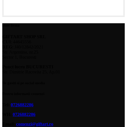
Date firma
GIFTART SHOP SRL
CUI
: 44645556
REG
: J40/12842/2021
Str. Argentina, nr.25
Sector 1, Bucuresti
Punct lucru BUCURESTI
Str. Dimitrie Racovita 25, Ap.01
Ne gasiti si pe social media
Pentru informatii comenzi
Tel:
0726882286
WH:
0726882286
Email:
comenzi@giftart.ro