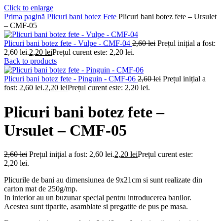
Click to enlarge
Prima pagină
Plicuri bani botez
Fete
Plicuri bani botez fete – Ursulet
– CMF-05
Plicuri bani botez fete - Vulpe - CMF-04
2,60
lei
Prețul inițial a fost:
2,60 lei.
2,20
lei
Prețul curent este: 2,20 lei.
Back to products
Plicuri bani botez fete - Pinguin - CMF-06
2,60
lei
Prețul inițial a
fost: 2,60 lei.
2,20
lei
Prețul curent este: 2,20 lei.
Plicuri bani botez fete –
Ursulet – CMF-05
2,60
lei
Prețul inițial a fost: 2,60 lei.
2,20
lei
Prețul curent este:
2,20 lei.
Plicurile de bani au dimensiunea de 9x21cm si sunt realizate din
carton mat de 250g/mp.
In interior au un buzunar special pentru introducerea banilor.
Acestea sunt tiparite, asamblate si pregatite de pus pe masa.