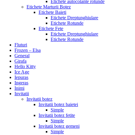
Etichete autocolante rotunde
Etichete Marturii Botez
Etichete Baieti
Etichete Dreptunghiulare
Etichete Rotunde
Etichete Fete
Etichete Dreptunghiulare
Etichete Rotunde
Fluturi
Frozen – Elsa
General
Girafa
Hello Kitty
Ice Age
Iepuras
Ingeras
Inimi
Invitatii
Invitatii botez
Invitatii botez baietei
Simple
Invitatii botez fetite
Simple
Invitatii botez gemeni
Simple