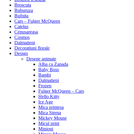
Broscuta
Buburuza
Bufnita
Cars – Fulger McQueen
Catelus
Cenusareasa
Cosmos
Dalmatieni
Decoratiuni florale
Design
Desene animate
Alba ca Zapada
Baby Boss
Bambi
Dalmatieni
Frozen
Fulger McQueen – Cars
Hello Kitty
Ice Age
Mica printesa
Mica Sirena
Mickey Mouse
Micul print
Minioni