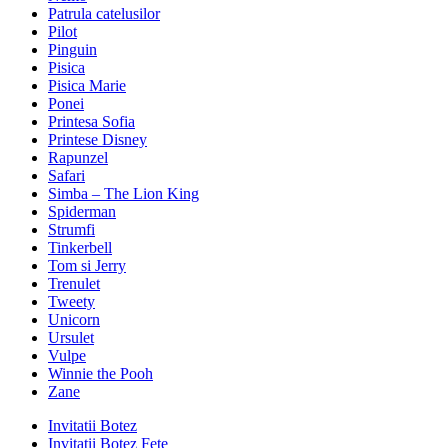
Patrula catelusilor
Pilot
Pinguin
Pisica
Pisica Marie
Ponei
Printesa Sofia
Printese Disney
Rapunzel
Safari
Simba – The Lion King
Spiderman
Strumfi
Tinkerbell
Tom si Jerry
Trenulet
Tweety
Unicorn
Ursulet
Vulpe
Winnie the Pooh
Zane
Invitatii Botez
Invitatii Botez Fete