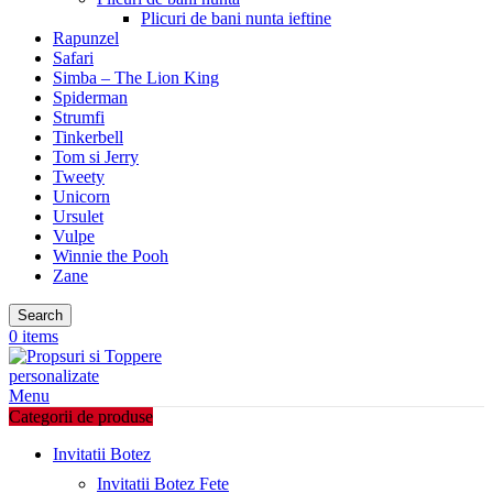
Plicuri de bani nunta ieftine
Rapunzel
Safari
Simba – The Lion King
Spiderman
Strumfi
Tinkerbell
Tom si Jerry
Tweety
Unicorn
Ursulet
Vulpe
Winnie the Pooh
Zane
Search
0
items
Menu
Categorii de produse
Invitatii Botez
Invitatii Botez Fete