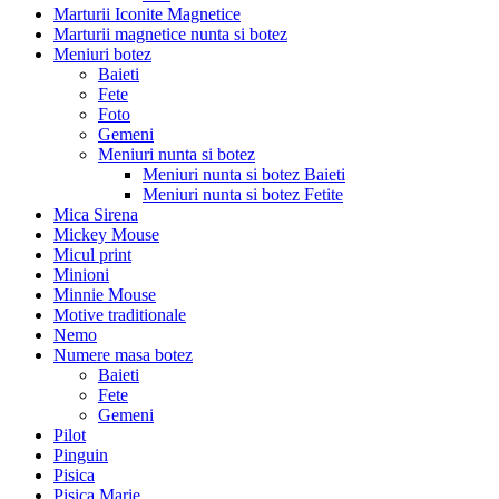
Marturii Iconite Magnetice
Marturii magnetice nunta si botez
Meniuri botez
Baieti
Fete
Foto
Gemeni
Meniuri nunta si botez
Meniuri nunta si botez Baieti
Meniuri nunta si botez Fetite
Mica Sirena
Mickey Mouse
Micul print
Minioni
Minnie Mouse
Motive traditionale
Nemo
Numere masa botez
Baieti
Fete
Gemeni
Pilot
Pinguin
Pisica
Pisica Marie