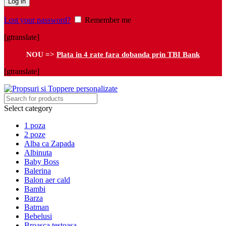
Log in
Lost your password?
Remember me
[gtranslate]
NOU =>
Plata in 4 rate fara dobanda prin TBI Bank
[gtranslate]
Select category
1 poza
2 poze
Alba ca Zapada
Albinuta
Baby Boss
Balerina
Balon aer cald
Bambi
Barza
Batman
Bebelusi
Broasca testoasa