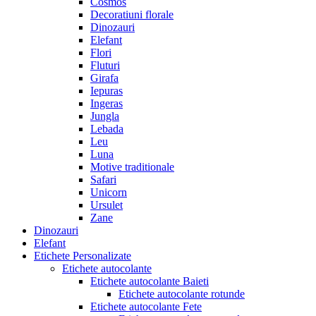
Cosmos
Decoratiuni florale
Dinozauri
Elefant
Flori
Fluturi
Girafa
Iepuras
Ingeras
Jungla
Lebada
Leu
Luna
Motive traditionale
Safari
Unicorn
Ursulet
Zane
Dinozauri
Elefant
Etichete Personalizate
Etichete autocolante
Etichete autocolante Baieti
Etichete autocolante rotunde
Etichete autocolante Fete