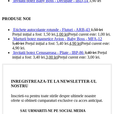
Invitatii botez Baby Boss - Decupate - IBD-14
3,90
lei
PRODUSE NOI
Etichete autocolante rotunde - Fluturi - ARB-43
1,50
lei
Prețul inițial a fost: 1,50 lei.
1,00
lei
Prețul curent este: 1,00 lei.
Marturii botez magnetice Avion - Baby Boss - MFA-12
5,40
lei
Prețul inițial a fost: 5,40 lei.
4,90
lei
Prețul curent este:
4,90 lei.
Invitatii botez Cenusareasa - Pliate - IBP-86
3,40
lei
Prețul
inițial a fost: 3,40 lei.
3,00
lei
Prețul curent este: 3,00 lei.
INREGISTREAZA-TE LA NEWSLETTER-UL
NOSTRU
Inscrieti-va pentru toate stirile despre ultimele noastre
oferte si obtineti cumparaturi exclusive cu acces anticipat.
SAU URMARITI-NE PE SOCIAL MEDIA