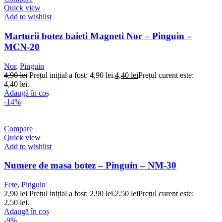
Quick view
Add to wishlist
Marturii botez baieti Magneti Nor – Pinguin –
MCN-20
Nor
,
Pinguin
4,90
lei
Prețul inițial a fost: 4,90 lei.
4,40
lei
Prețul curent este:
4,40 lei.
Adaugă în coș
-14%
Compare
Quick view
Add to wishlist
Numere de masa botez – Pinguin – NM-30
Fete
,
Pinguin
2,90
lei
Prețul inițial a fost: 2,90 lei.
2,50
lei
Prețul curent este:
2,50 lei.
Adaugă în coș
-9%