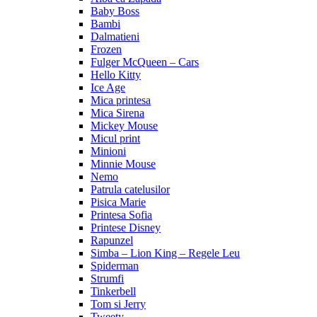
Baby Boss
Bambi
Dalmatieni
Frozen
Fulger McQueen – Cars
Hello Kitty
Ice Age
Mica printesa
Mica Sirena
Mickey Mouse
Micul print
Minioni
Minnie Mouse
Nemo
Patrula catelusilor
Pisica Marie
Printesa Sofia
Printese Disney
Rapunzel
Simba – Lion King – Regele Leu
Spiderman
Strumfi
Tinkerbell
Tom si Jerry
Tweety