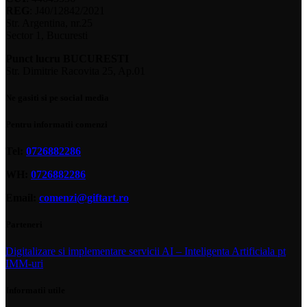
REG
: J40/12842/2021
Str. Argentina, nr.25
Sector 1, Bucuresti
Punct lucru BUCURESTI
Str. Dimitrie Racovita 25, Ap.01
Ne gasiti si pe social media
Pentru informatii comenzi
Tel:
0726882286
WH:
0726882286
Email:
comenzi@giftart.ro
Parteneri
Digitalizare si implementare servicii AI – Inteligenta Artificiala pt
IMM-uri
Informatii utile