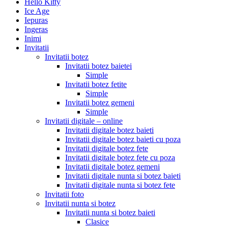
Hello Kitty
Ice Age
Iepuras
Ingeras
Inimi
Invitatii
Invitatii botez
Invitatii botez baietei
Simple
Invitatii botez fetite
Simple
Invitatii botez gemeni
Simple
Invitatii digitale – online
Invitatii digitale botez baieti
Invitatii digitale botez baieti cu poza
Invitatii digitale botez fete
Invitatii digitale botez fete cu poza
Invitatii digitale botez gemeni
Invitatii digitale nunta si botez baieti
Invitatii digitale nunta si botez fete
Invitatii foto
Invitatii nunta si botez
Invitatii nunta si botez baieti
Clasice