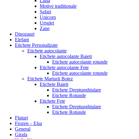
Luna
Motive traditionale
Safari
Unicorn
Ursulet
Zane
Dinozauri
Elefant
Etichete Personalizate
Etichete autocolante
Etichete autocolante Baieti
Etichete autocolante rotunde
Etichete autocolante Fete
Etichete autocolante rotunde
Etichete Marturii Botez
Etichete Baieti
Etichete Dreptunghiulare
Etichete Rotunde
Etichete Fete
Etichete Dreptunghiulare
Etichete Rotunde
Fluturi
Frozen – Elsa
General
Girafa