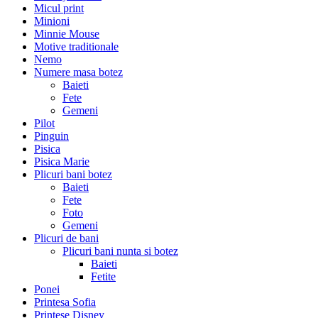
Micul print
Minioni
Minnie Mouse
Motive traditionale
Nemo
Numere masa botez
Baieti
Fete
Gemeni
Pilot
Pinguin
Pisica
Pisica Marie
Plicuri bani botez
Baieti
Fete
Foto
Gemeni
Plicuri de bani
Plicuri bani nunta si botez
Baieti
Fetite
Ponei
Printesa Sofia
Printese Disney