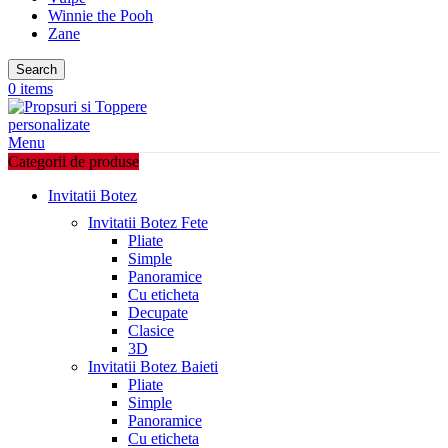
Winnie the Pooh
Zane
Search
0
items
Menu
Categorii de produse
Invitatii Botez
Invitatii Botez Fete
Pliate
Simple
Panoramice
Cu eticheta
Decupate
Clasice
3D
Invitatii Botez Baieti
Pliate
Simple
Panoramice
Cu eticheta