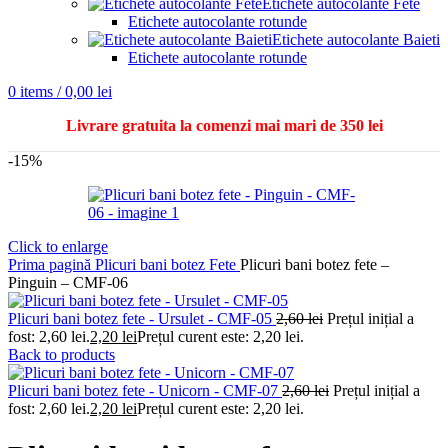
Etichete autocolante Fete
Etichete autocolante rotunde
Etichete autocolante Baieti
Etichete autocolante rotunde
0
items
/
0,00
lei
Livrare gratuita la comenzi mai mari de 350 lei
-15%
Click to enlarge
Prima pagină
Plicuri bani botez
Fete
Plicuri bani botez fete –
Pinguin – CMF-06
Plicuri bani botez fete - Ursulet - CMF-05
2,60
lei
Prețul inițial a
fost: 2,60 lei.
2,20
lei
Prețul curent este: 2,20 lei.
Back to products
Plicuri bani botez fete - Unicorn - CMF-07
2,60
lei
Prețul inițial a
fost: 2,60 lei.
2,20
lei
Prețul curent este: 2,20 lei.