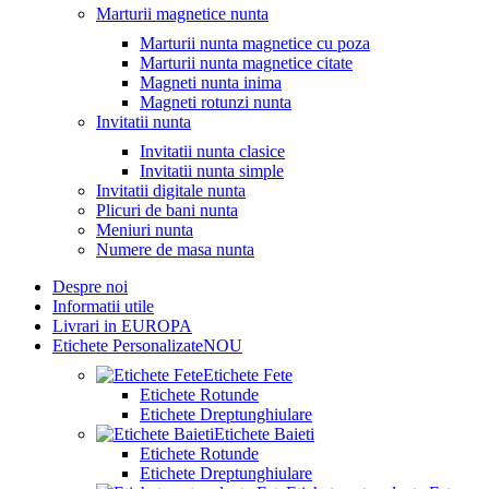
Marturii magnetice nunta
Marturii nunta magnetice cu poza
Marturii nunta magnetice citate
Magneti nunta inima
Magneti rotunzi nunta
Invitatii nunta
Invitatii nunta clasice
Invitatii nunta simple
Invitatii digitale nunta
Plicuri de bani nunta
Meniuri nunta
Numere de masa nunta
Despre noi
Informatii utile
Livrari in EUROPA
Etichete Personalizate
NOU
Etichete Fete
Etichete Rotunde
Etichete Dreptunghiulare
Etichete Baieti
Etichete Rotunde
Etichete Dreptunghiulare