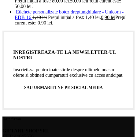
Prețul inițial a fost: 80,00 lei.
50,00
lei
Prețul curent este:
50,00 lei.
Etichete personalizate botez dreptunghiulare - Unicorn -
EDB-16
1,40
lei
Prețul inițial a fost: 1,40 lei.
0,90
lei
Prețul
curent este: 0,90 lei.
INREGISTREAZA-TE LA NEWSLETTER-UL
NOSTRU
Inscrieti-va pentru toate stirile despre ultimele noastre
oferte si obtineti cumparaturi exclusive cu acces anticipat.
SAU URMARITI-NE PE SOCIAL MEDIA
Date firma
GIFTART SHOP SRL
CUI
: 44645556