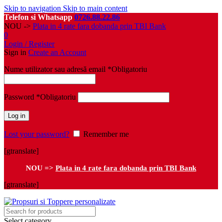
Skip to navigation
Skip to main content
Telefon si Whatsapp
0726.88.22.86
NOU ->
Plata in 4 rate fara dobanda prin TBI Bank
0
Login / Register
Sign in
Create an Account
Nume utilizator sau adresă email
*
Obligatoriu
Password
*
Obligatoriu
Log in
Lost your password?
Remember me
[gtranslate]
NOU =>
Plata in 4 rate fara dobanda prin TBI Bank
[gtranslate]
Select category