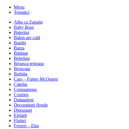
Menu
Tematici
Alba ca Zapada
Baby Boss
Balerina
Balon aer cald
Bambi
Barza
Batman
Bebelusi
Broasca testoasa
Broscuta
Bufnita
Cars – Fulger McQueen
Catelus
Cenusareasa
Cosmos
Dalmatieni
Decoratiuni florale
Dinozauri
Elefant
Fluturi
Frozen – Elsa