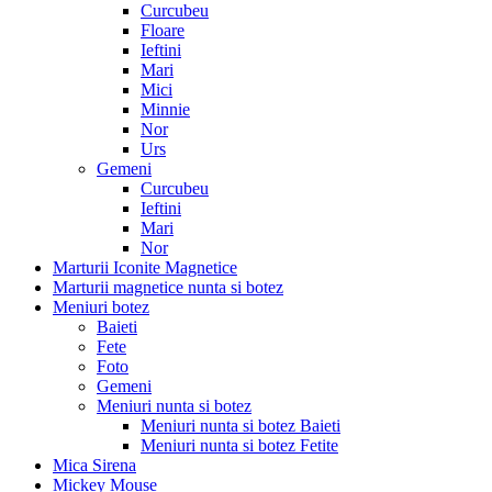
Curcubeu
Floare
Ieftini
Mari
Mici
Minnie
Nor
Urs
Gemeni
Curcubeu
Ieftini
Mari
Nor
Marturii Iconite Magnetice
Marturii magnetice nunta si botez
Meniuri botez
Baieti
Fete
Foto
Gemeni
Meniuri nunta si botez
Meniuri nunta si botez Baieti
Meniuri nunta si botez Fetite
Mica Sirena
Mickey Mouse