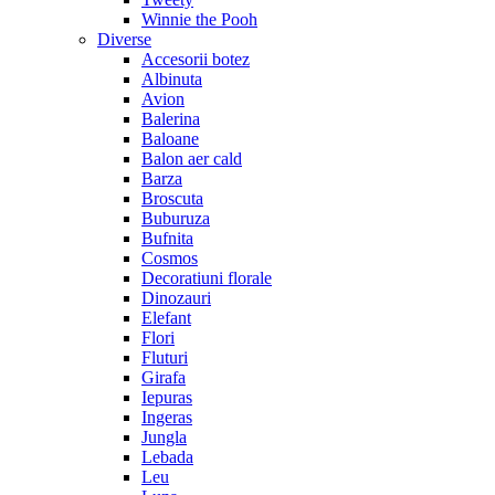
Winnie the Pooh
Diverse
Accesorii botez
Albinuta
Avion
Balerina
Baloane
Balon aer cald
Barza
Broscuta
Buburuza
Bufnita
Cosmos
Decoratiuni florale
Dinozauri
Elefant
Flori
Fluturi
Girafa
Iepuras
Ingeras
Jungla
Lebada
Leu