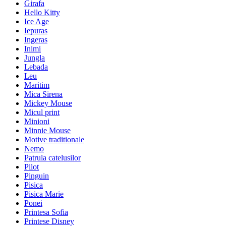
Girafa
Hello Kitty
Ice Age
Iepuras
Ingeras
Inimi
Jungla
Lebada
Leu
Maritim
Mica Sirena
Mickey Mouse
Micul print
Minioni
Minnie Mouse
Motive traditionale
Nemo
Patrula catelusilor
Pilot
Pinguin
Pisica
Pisica Marie
Ponei
Printesa Sofia
Printese Disney