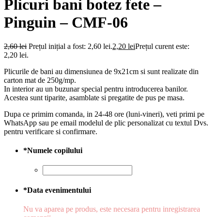
Plicuri bani botez fete –
Pinguin – CMF-06
2,60
lei
Prețul inițial a fost: 2,60 lei.
2,20
lei
Prețul curent este:
2,20 lei.
Plicurile de bani au dimensiunea de 9x21cm si sunt realizate din
carton mat de 250g/mp.
In interior au un buzunar special pentru introducerea banilor.
Acestea sunt tiparite, asamblate si pregatite de pus pe masa.
Dupa ce primim comanda, in 24-48 ore (luni-vineri), veti primi pe
WhatsApp sau pe email modelul de plic personalizat cu textul Dvs.
pentru verificare si confirmare.
*
Numele copilului
*
Data evenimentului
Nu va aparea pe produs, este necesara pentru inregistrarea