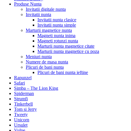
Produse Nunta
Invitatii digitale nunta
Invitatii nunta
Invitatii nunta clasice
Invitatii nunta simple
Marturii magnetice nunta
Magneti nunta inima
Magneti rotunzi nunta
Marturii nunta magnetice citate
Marturii nunta magnetice cu poza
Meniuri nunta
Numere de masa nunta
Plicuri de bani nunta
Plicuri de bani nunta ieftine
Rapunzel
Safari
Simba – The Lion King
Spiderman
Strumfi
Tinkerbell
Tom si Jerry
Tweety
Unicorn
Ursulet
Vulpe