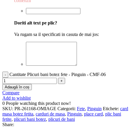
comenzii
Doriti alt text pe plic?
Va rugam sa il specificati in casuta de mai jos:
Cantitate Plicuri bani botez fete - Pinguin - CMF-06
Adaugă în coș
Compare
Add to wishlist
0
People watching this product now!
SKU:
PR-261168-OMIAGE
Categorii:
Fete
,
Pinguin
Etichete:
card
masa botez fetita
,
carduri de masa
,
Pinguin
,
place card
,
plic bani
fetite
,
plicuri bani botez
,
plicuri de bani
Share: