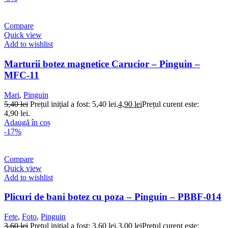
Compare
Quick view
Add to wishlist
Marturii botez magnetice Carucior – Pinguin –
MFC-11
Mari
,
Pinguin
5,40
lei
Prețul inițial a fost: 5,40 lei.
4,90
lei
Prețul curent este:
4,90 lei.
Adaugă în coș
-17%
Compare
Quick view
Add to wishlist
Plicuri de bani botez cu poza – Pinguin – PBBF-014
Fete
,
Foto
,
Pinguin
3,60
lei
Prețul inițial a fost: 3,60 lei.
3,00
lei
Prețul curent este: