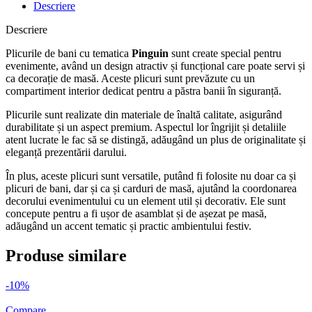
Descriere
Descriere
Plicurile de bani cu tematica
Pinguin
sunt create special pentru
evenimente, având un design atractiv și funcțional care poate servi și
ca decorație de masă. Aceste plicuri sunt prevăzute cu un
compartiment interior dedicat pentru a păstra banii în siguranță.
Plicurile sunt realizate din materiale de înaltă calitate, asigurând
durabilitate și un aspect premium. Aspectul lor îngrijit și detaliile
atent lucrate le fac să se distingă, adăugând un plus de originalitate și
eleganță prezentării darului.
În plus, aceste plicuri sunt versatile, putând fi folosite nu doar ca și
plicuri de bani, dar și ca și carduri de masă, ajutând la coordonarea
decorului evenimentului cu un element util și decorativ. Ele sunt
concepute pentru a fi ușor de asamblat și de așezat pe masă,
adăugând un accent tematic și practic ambientului festiv.
Produse similare
-10%
Compare