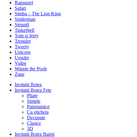
Rapunzel
Safari
Simba – The Lion King
Spiderman
Strumfi
Tinkerbell
Tom si Jerry
Trenulet
Tweety
Unicorn
Ursulet
Vulpe
Winnie the Pooh
Zane
Invitatii Botez
Invitatii Botez Fete
Pliate
Simple
Panoramice
Cu eticheta
Decupate
Clasice
3D
Invitatii Botez Baieti