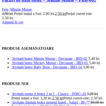
Plicuri de bani botez – Minnie Mouse – PBB-002
Fete
,
Minnie Mouse
2,90
lei
Prețul inițial a fost: 2,90 lei.
2,50
lei
Prețul curent este:
2,50 lei.
Adaugă în coș
PRODUSE ASEMANATOARE
Invitatii botez Minnie Mouse - Decupate - IBD-02
5,40
lei
Invitatii botez Mickey Mouse - Decupate - IBD-01
5,40
lei
Invitatii botez Baby Boss - Decupate - IBD-14
3,90
lei
PRODUSE NOI
Invitatii nunta si botez 2 in 1 - Clasice - INBC-20
3,20
lei
Prețul inițial a fost: 3,20 lei.
2,50
lei
Prețul curent este: 2,50 lei.
Invitatie digitala botez gemeni baieti - Safari - IB-77
80,00
lei