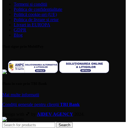
Termeni si conditii
Politica de confidentialitate
Politică cookie-uri (UE)
Politica de livrare si retur
Livrari in EUROPA
GDPR
Blog
Plati sigur prin MobilPay
Plata in rate prin TBI Bank
Mai multe informatii
Condiții generale pentru clienții
TBI Bank
Design with 💕 by
AIDEV AGENCY
2024.
Search