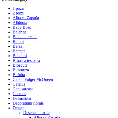
1 poza
2 poze
Alba ca Zapada
Albinuta
Baby Boss
Balerina
Balon aer cald
Bambi
Barza
Batman
Bebelusi
Broasca testoasa
Broscuta
Buburuza
Bufnita
Cars – Fulger McQueen
Catelus
Cenusareasa
Cosmos
Dalmatieni
Decoratiuni florale
Design
Desene animate
Alba ca Zapada