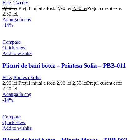
Fete
,
Tweety
2,90
lei
Prețul inițial a fost: 2,90 lei.
2,50
lei
Prețul curent este:
2,50 lei.
Adaugă în coș
-14%
Compare
Quick view
Add to wishlist
Plicuri de bani botez – Printesa Sofia – PBB-011
Fete
,
Printesa Sofia
2,90
lei
Prețul inițial a fost: 2,90 lei.
2,50
lei
Prețul curent este:
2,50 lei.
Adaugă în coș
-14%
Compare
Quick view
Add to wishlist