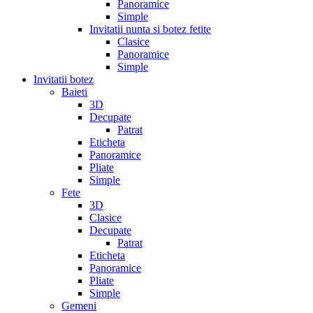
Panoramice
Simple
Invitatii nunta si botez fetite
Clasice
Panoramice
Simple
Invitatii botez
Baieti
3D
Decupate
Patrat
Eticheta
Panoramice
Pliate
Simple
Fete
3D
Clasice
Decupate
Patrat
Eticheta
Panoramice
Pliate
Simple
Gemeni