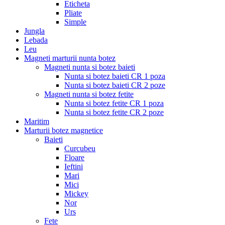
Eticheta
Pliate
Simple
Jungla
Lebada
Leu
Magneti marturii nunta botez
Magneti nunta si botez baieti
Nunta si botez baieti CR 1 poza
Nunta si botez baieti CR 2 poze
Magneti nunta si botez fetite
Nunta si botez fetite CR 1 poza
Nunta si botez fetite CR 2 poze
Maritim
Marturii botez magnetice
Baieti
Curcubeu
Floare
Ieftini
Mari
Mici
Mickey
Nor
Urs
Fete