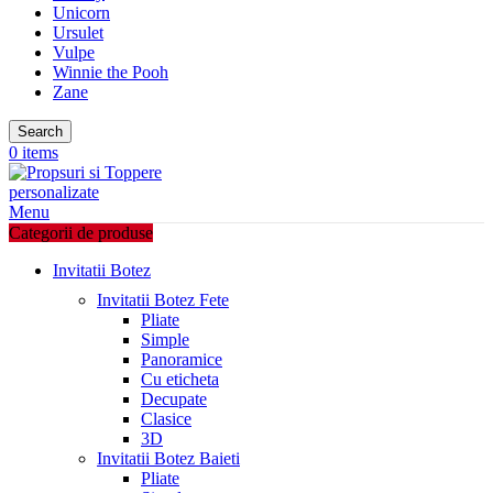
Unicorn
Ursulet
Vulpe
Winnie the Pooh
Zane
Search
0
items
Menu
Categorii de produse
Invitatii Botez
Invitatii Botez Fete
Pliate
Simple
Panoramice
Cu eticheta
Decupate
Clasice
3D
Invitatii Botez Baieti
Pliate