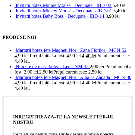
Invitatii botez Minnie Mouse - Decupate - IBD-02
5,40
lei
Invitatii botez Mickey Mouse - Decupate - IBD-01
5,40
lei
Invitatii botez Baby Boss - Decupate - IBD-14
3,90
lei
PRODUSE NOI
Marturii botez fete Magneti Nor - Zana Florilor - MCN-52
4,90
lei
Prețul inițial a fost: 4,90 lei.
4,40
lei
Prețul curent este:
4,40 lei.
Numere de masa botez - Leu - NM-32
2,90
lei
Prețul inițial a
fost: 2,90 lei.
2,50
lei
Prețul curent este: 2,50 lei.
Marturii botez fete Magneti Nor - Alba ca Zapada - MCN-30
4,90
lei
Prețul inițial a fost: 4,90 lei.
4,40
lei
Prețul curent este:
4,40 lei.
INREGISTREAZA-TE LA NEWSLETTER-UL
NOSTRU
Inscrieti-va pentru toate stirile despre ultimele noastre