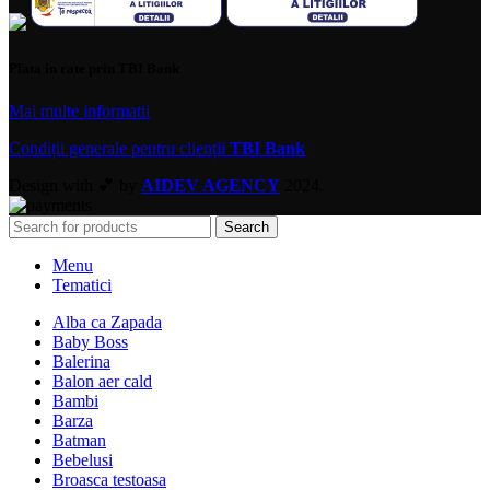
Plata in rate prin TBI Bank
Mai multe informatii
Condiții generale pentru clienții
TBI Bank
Design with 💕 by
AIDEV AGENCY
2024.
Search
Menu
Tematici
Alba ca Zapada
Baby Boss
Balerina
Balon aer cald
Bambi
Barza
Batman
Bebelusi
Broasca testoasa