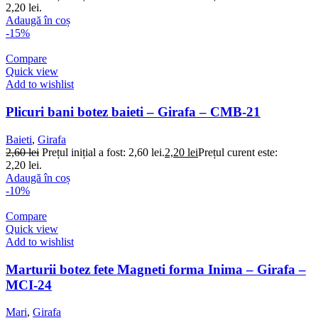
2,20 lei.
Adaugă în coș
-15%
Compare
Quick view
Add to wishlist
Plicuri bani botez baieti – Girafa – CMB-21
Baieti
,
Girafa
2,60
lei
Prețul inițial a fost: 2,60 lei.
2,20
lei
Prețul curent este:
2,20 lei.
Adaugă în coș
-10%
Compare
Quick view
Add to wishlist
Marturii botez fete Magneti forma Inima – Girafa –
MCI-24
Mari
,
Girafa