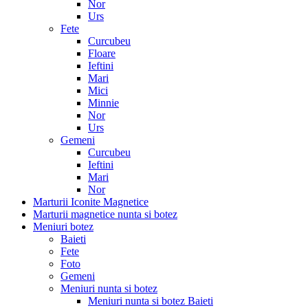
Nor
Urs
Fete
Curcubeu
Floare
Ieftini
Mari
Mici
Minnie
Nor
Urs
Gemeni
Curcubeu
Ieftini
Mari
Nor
Marturii Iconite Magnetice
Marturii magnetice nunta si botez
Meniuri botez
Baieti
Fete
Foto
Gemeni
Meniuri nunta si botez
Meniuri nunta si botez Baieti