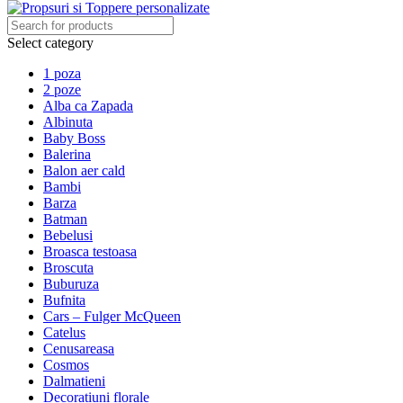
Select category
1 poza
2 poze
Alba ca Zapada
Albinuta
Baby Boss
Balerina
Balon aer cald
Bambi
Barza
Batman
Bebelusi
Broasca testoasa
Broscuta
Buburuza
Bufnita
Cars – Fulger McQueen
Catelus
Cenusareasa
Cosmos
Dalmatieni
Decoratiuni florale