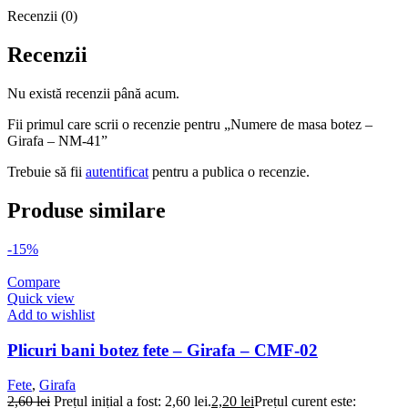
Recenzii (0)
Recenzii
Nu există recenzii până acum.
Fii primul care scrii o recenzie pentru „Numere de masa botez –
Girafa – NM-41”
Trebuie să fii
autentificat
pentru a publica o recenzie.
Produse similare
-15%
Compare
Quick view
Add to wishlist
Plicuri bani botez fete – Girafa – CMF-02
Fete
,
Girafa
2,60
lei
Prețul inițial a fost: 2,60 lei.
2,20
lei
Prețul curent este: