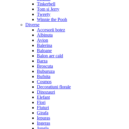
Tinkerbell
Tom si Jerry
Tweety
Winnie the Pooh
Diverse
Accesorii botez
Albinuta
Avion
Balerina
Baloane
Balon aer cald
Barza
Broscuta
Buburuza
Bufnita
Cosmos
Decoratiuni florale
Dinozauri
Elefant
Flori
Fluturi
Girafa
Iepuras
Ingeras
Jungla