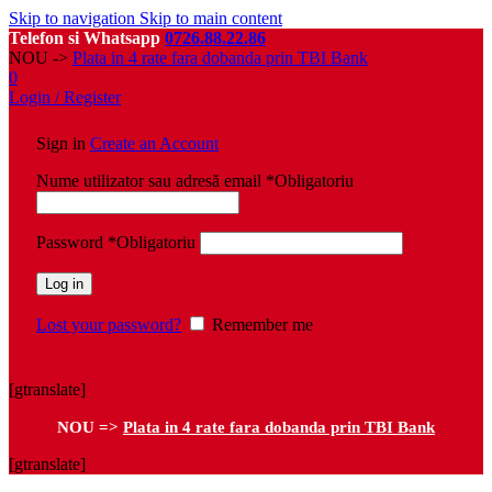
Skip to navigation
Skip to main content
Telefon si Whatsapp
0726.88.22.86
NOU ->
Plata in 4 rate fara dobanda prin TBI Bank
0
Login / Register
Sign in
Create an Account
Nume utilizator sau adresă email
*
Obligatoriu
Password
*
Obligatoriu
Log in
Lost your password?
Remember me
[gtranslate]
NOU =>
Plata in 4 rate fara dobanda prin TBI Bank
[gtranslate]