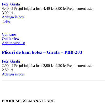
Fete
,
Girafa
4,40
lei
Prețul inițial a fost: 4,40 lei.
3,90
lei
Prețul curent este:
3,90 lei.
Adaugă în coș
-14%
Compare
Quick view
Add to wishlist
Plicuri de bani botez – Girafa – PBB-203
Fete
,
Girafa
2,90
lei
Prețul inițial a fost: 2,90 lei.
2,50
lei
Prețul curent este:
2,50 lei.
Adaugă în coș
PRODUSE ASEMANATOARE