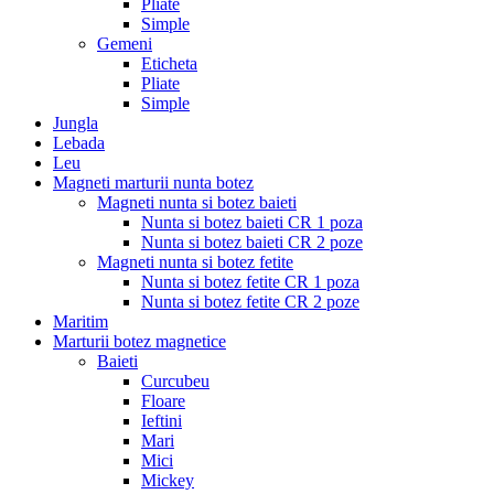
Pliate
Simple
Gemeni
Eticheta
Pliate
Simple
Jungla
Lebada
Leu
Magneti marturii nunta botez
Magneti nunta si botez baieti
Nunta si botez baieti CR 1 poza
Nunta si botez baieti CR 2 poze
Magneti nunta si botez fetite
Nunta si botez fetite CR 1 poza
Nunta si botez fetite CR 2 poze
Maritim
Marturii botez magnetice
Baieti
Curcubeu
Floare
Ieftini
Mari
Mici
Mickey