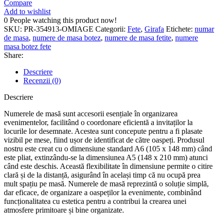
Compare
Add to wishlist
0
People watching this product now!
SKU:
PR-354913-OMIAGE
Categorii:
Fete
,
Girafa
Etichete:
numar
de masa
,
numere de masa botez
,
numere de masa fetite
,
numere
masa botez fete
Share:
Descriere
Recenzii (0)
Descriere
Numerele de masă sunt accesorii esențiale în organizarea
evenimentelor, facilitând o coordonare eficientă a invitaților la
locurile lor desemnate. Acestea sunt concepute pentru a fi plasate
vizibil pe mese, fiind ușor de identificat de către oaspeți. Produsul
nostru este creat cu o dimensiune standard A6 (105 x 148 mm) când
este pliat, extinzându-se la dimensiunea A5 (148 x 210 mm) atunci
când este deschis. Această flexibilitate în dimensiune permite o citire
clară și de la distanță, asigurând în același timp că nu ocupă prea
mult spațiu pe masă. Numerele de masă reprezintă o soluție simplă,
dar eficace, de organizare a oaspeților la evenimente, combinând
funcționalitatea cu estetica pentru a contribui la crearea unei
atmosfere primitoare și bine organizate.