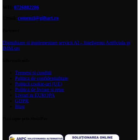
WH:
0726882286
Email:
comenzi@giftart.ro
Parteneri
Digitalizare si implementare servicii AI – Inteligenta Artificiala pt
IMM-uri
Informatii utile
Termeni si conditii
Politica de confidentialitate
Politică cookie-uri (UE)
Politica de livrare si retur
Livrari in EUROPA
GDPR
Blog
Plati sigur prin MobilPay