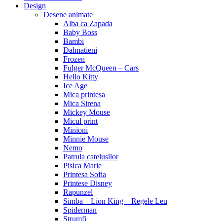
Design
Desene animate
Alba ca Zapada
Baby Boss
Bambi
Dalmatieni
Frozen
Fulger McQueen – Cars
Hello Kitty
Ice Age
Mica printesa
Mica Sirena
Mickey Mouse
Micul print
Minioni
Minnie Mouse
Nemo
Patrula catelusilor
Pisica Marie
Printesa Sofia
Printese Disney
Rapunzel
Simba – Lion King – Regele Leu
Spiderman
Strumfi