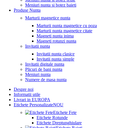
Meniuri nunta si botez baieti
Produse Nunta
Marturii magnetice nunta
Marturii nunta magnetice cu poza
Marturii nunta magnetice citate
Magneti nunta inima
Magneti rotunzi nunta
Invitatii nunta
Invitatii nunta clasice
Invitatii nunta simple
Invitatii digitale nunta
Plicuri de bani nunta
Meniuri nunta
Numere de masa nunta
Despre noi
Informatii utile
Livrari in EUROPA
Etichete Personalizate
NOU
Etichete Fete
Etichete Rotunde
Etichete Dreptunghiulare
Etichete Baieti