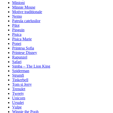
Minioni
Minnie Mouse
Motive traditionale
Nemo
Patrula catelusilor
Pilot
Pinguin
Pisica
Pisica Marie
Ponei
Printesa Sofia
Printese Disney
Rapunzel
Safari
Simba – The Lion King
Spiderman
Strumfi
Tinkerbell
Tom si Jerry
Trenulet
Tweety
Unicorn
Ursulet
Vulpe
Winnie the Pooh