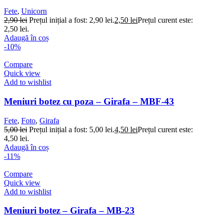
Fete
,
Unicorn
2,90
lei
Prețul inițial a fost: 2,90 lei.
2,50
lei
Prețul curent este:
2,50 lei.
Adaugă în coș
-10%
Compare
Quick view
Add to wishlist
Meniuri botez cu poza – Girafa – MBF-43
Fete
,
Foto
,
Girafa
5,00
lei
Prețul inițial a fost: 5,00 lei.
4,50
lei
Prețul curent este:
4,50 lei.
Adaugă în coș
-11%
Compare
Quick view
Add to wishlist
Meniuri botez – Girafa – MB-23