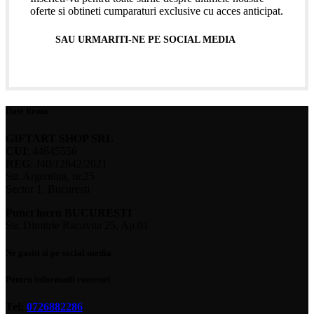
oferte si obtineti cumparaturi exclusive cu acces anticipat.
SAU URMARITI-NE PE SOCIAL MEDIA
Date firma
GIFTART SHOP SRL
CUI
: 44645556
REG
: J40/12842/2021
Str. Argentina, nr.25
Sector 1, Bucuresti
Punct lucru BUCURESTI
Str. Dimitrie Racovita 25, Ap.01
Ne gasiti si pe social media
Pentru informatii comenzi
Tel:
0726882286