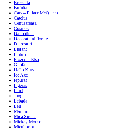
Broscuta
Bufnita
Cars – Fulger McQueen
Catelus
Cenusareasa
Cosmos
Dalmatieni
Decoratiuni florale
Dinozauri
Elefant
Fluturi
Frozen – Elsa
Girafa
Hello Kitty
Ice Age
Iepuras
Ingeras
Inimi
Jungla
Lebada
Leu
Maritim
Mica Sirena
Mickey Mouse
Micul print