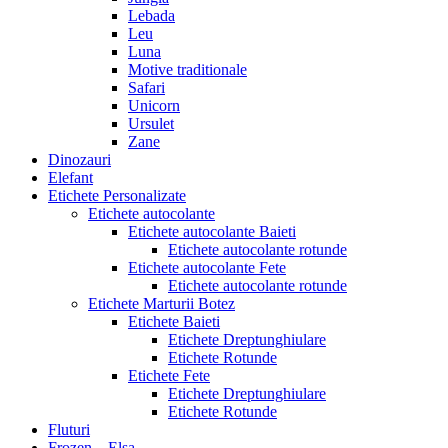
Lebada
Leu
Luna
Motive traditionale
Safari
Unicorn
Ursulet
Zane
Dinozauri
Elefant
Etichete Personalizate
Etichete autocolante
Etichete autocolante Baieti
Etichete autocolante rotunde
Etichete autocolante Fete
Etichete autocolante rotunde
Etichete Marturii Botez
Etichete Baieti
Etichete Dreptunghiulare
Etichete Rotunde
Etichete Fete
Etichete Dreptunghiulare
Etichete Rotunde
Fluturi
Frozen – Elsa