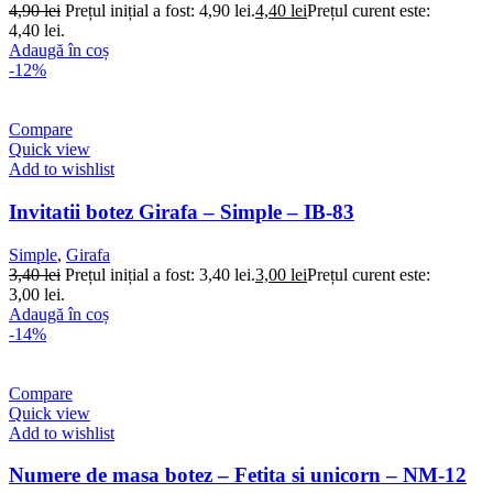
4,90
lei
Prețul inițial a fost: 4,90 lei.
4,40
lei
Prețul curent este:
4,40 lei.
Adaugă în coș
-12%
Compare
Quick view
Add to wishlist
Invitatii botez Girafa – Simple – IB-83
Simple
,
Girafa
3,40
lei
Prețul inițial a fost: 3,40 lei.
3,00
lei
Prețul curent este:
3,00 lei.
Adaugă în coș
-14%
Compare
Quick view
Add to wishlist
Numere de masa botez – Fetita si unicorn – NM-12