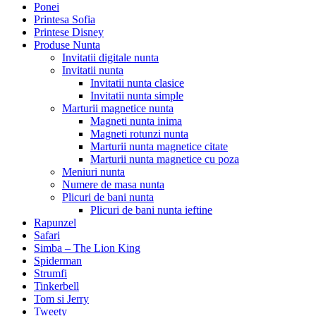
Ponei
Printesa Sofia
Printese Disney
Produse Nunta
Invitatii digitale nunta
Invitatii nunta
Invitatii nunta clasice
Invitatii nunta simple
Marturii magnetice nunta
Magneti nunta inima
Magneti rotunzi nunta
Marturii nunta magnetice citate
Marturii nunta magnetice cu poza
Meniuri nunta
Numere de masa nunta
Plicuri de bani nunta
Plicuri de bani nunta ieftine
Rapunzel
Safari
Simba – The Lion King
Spiderman
Strumfi
Tinkerbell
Tom si Jerry
Tweety