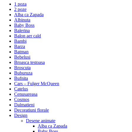
1 poza
2 poze
Alba ca Zapada
Albinuta
Baby Boss
Balerina
Balon aer cald
Bambi
Barza
Batman
Bebelusi
Broasca testoasa
Broscuta
Buburuza
Bufnita
Cars – Fulger McQueen
Catelus
Cenusareasa
Cosmos
Dalmatieni
Decoratiuni florale
Design
Desene animate
Alba ca Zapada
Baby Boss