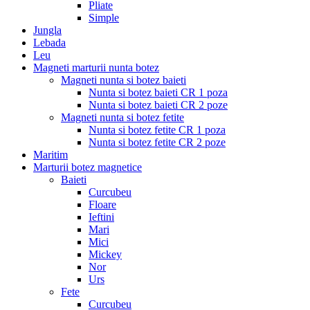
Pliate
Simple
Jungla
Lebada
Leu
Magneti marturii nunta botez
Magneti nunta si botez baieti
Nunta si botez baieti CR 1 poza
Nunta si botez baieti CR 2 poze
Magneti nunta si botez fetite
Nunta si botez fetite CR 1 poza
Nunta si botez fetite CR 2 poze
Maritim
Marturii botez magnetice
Baieti
Curcubeu
Floare
Ieftini
Mari
Mici
Mickey
Nor
Urs
Fete
Curcubeu