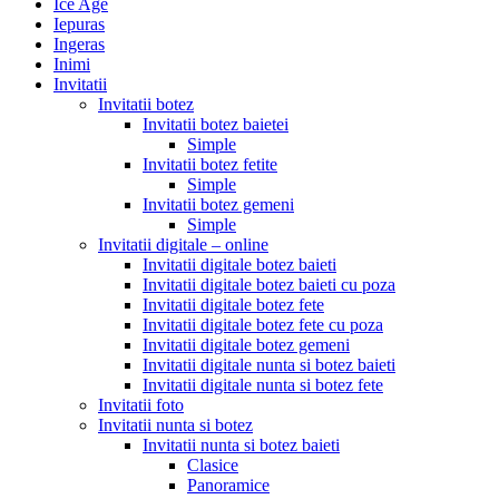
Ice Age
Iepuras
Ingeras
Inimi
Invitatii
Invitatii botez
Invitatii botez baietei
Simple
Invitatii botez fetite
Simple
Invitatii botez gemeni
Simple
Invitatii digitale – online
Invitatii digitale botez baieti
Invitatii digitale botez baieti cu poza
Invitatii digitale botez fete
Invitatii digitale botez fete cu poza
Invitatii digitale botez gemeni
Invitatii digitale nunta si botez baieti
Invitatii digitale nunta si botez fete
Invitatii foto
Invitatii nunta si botez
Invitatii nunta si botez baieti
Clasice
Panoramice