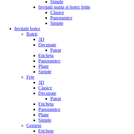
Simple
Invitatii nunta si botez fetite
Clasice
Panoramice
Simple
Invitatii botez
Baieti
3D
Decupate
Patrat
Eticheta
Panoramice
Pliate
Simple
Fete
3D
Clasice
Decupate
Patrat
Eticheta
Panoramice
Pliate
Simple
Gemeni
Eticheta