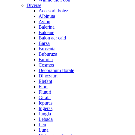
Diverse
Accesorii botez
Albinuta
Avion
Balerina
Baloane
Balon aer cald
Barza
Broscuta
Buburuza
Bufnita
Cosmos
Decoratiuni florale
Dinozauri
Elefant
Flori
Fluturi
Girafa
Iepuras
Ingeras
Jungla
Lebada
Leu
Luna