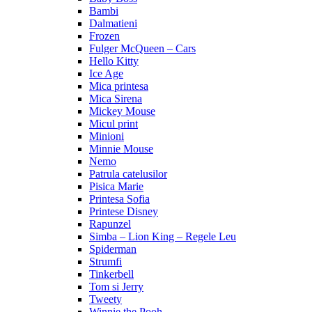
Bambi
Dalmatieni
Frozen
Fulger McQueen – Cars
Hello Kitty
Ice Age
Mica printesa
Mica Sirena
Mickey Mouse
Micul print
Minioni
Minnie Mouse
Nemo
Patrula catelusilor
Pisica Marie
Printesa Sofia
Printese Disney
Rapunzel
Simba – Lion King – Regele Leu
Spiderman
Strumfi
Tinkerbell
Tom si Jerry
Tweety
Winnie the Pooh