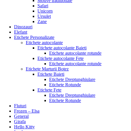
Motive traditionale
Safari
Unicorn
Ursulet
Zane
Dinozauri
Elefant
Etichete Personalizate
Etichete autocolante
Etichete autocolante Baieti
Etichete autocolante rotunde
Etichete autocolante Fete
Etichete autocolante rotunde
Etichete Marturii Botez
Etichete Baieti
Etichete Dreptunghiulare
Etichete Rotunde
Etichete Fete
Etichete Dreptunghiulare
Etichete Rotunde
Fluturi
Frozen – Elsa
General
Girafa
Hello Kitty