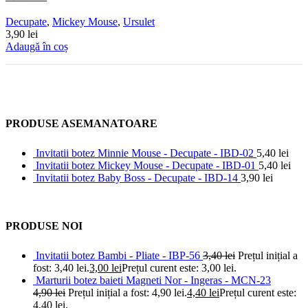
Decupate
,
Mickey Mouse
,
Ursulet
3,90
lei
Adaugă în coș
PRODUSE ASEMANATOARE
Invitatii botez Minnie Mouse - Decupate - IBD-02
5,40
lei
Invitatii botez Mickey Mouse - Decupate - IBD-01
5,40
lei
Invitatii botez Baby Boss - Decupate - IBD-14
3,90
lei
PRODUSE NOI
Invitatii botez Bambi - Pliate - IBP-56
3,40
lei
Prețul inițial a
fost: 3,40 lei.
3,00
lei
Prețul curent este: 3,00 lei.
Marturii botez baieti Magneti Nor - Ingeras - MCN-23
4,90
lei
Prețul inițial a fost: 4,90 lei.
4,40
lei
Prețul curent este:
4,40 lei.