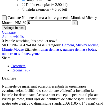
Dublu exemplar (+ 2,90 lei)
Triplu exemplar (+ 5,80 lei)
Cantitate Numere de masa botez gemeni - Minnie si Mickey
Mouse - NM-89
Adaugă în coș
Compare
Add to wishlist
0
People watching this product now!
SKU:
PR-326426-OMIAGE
Categorii:
Gemeni
,
Mickey Mouse
,
Minnie Mouse
Etichete:
numar de masa
,
numere de masa botez
,
numere masa botez gemeni
Share:
Descriere
Recenzii (0)
Descriere
Numerele de masă sunt accesorii esențiale în organizarea
evenimentelor, facilitând o coordonare eficientă a invitaților la
locurile lor desemnate. Acestea sunt concepute pentru a fi plasate
vizibil pe mese, fiind ușor de identificat de către oaspeți. Produsul
nostru este creat cu o dimensiune standard A6 (105 x 148 mm) când