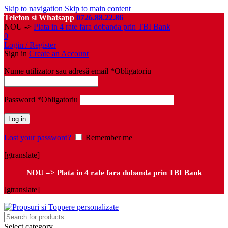
Skip to navigation
Skip to main content
Telefon si Whatsapp
0726.88.22.86
NOU ->
Plata in 4 rate fara dobanda prin TBI Bank
0
Login / Register
Sign in
Create an Account
Nume utilizator sau adresă email
*
Obligatoriu
Password
*
Obligatoriu
Log in
Lost your password?
Remember me
[gtranslate]
NOU =>
Plata in 4 rate fara dobanda prin TBI Bank
[gtranslate]
Select category