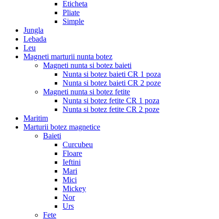
Eticheta
Pliate
Simple
Jungla
Lebada
Leu
Magneti marturii nunta botez
Magneti nunta si botez baieti
Nunta si botez baieti CR 1 poza
Nunta si botez baieti CR 2 poze
Magneti nunta si botez fetite
Nunta si botez fetite CR 1 poza
Nunta si botez fetite CR 2 poze
Maritim
Marturii botez magnetice
Baieti
Curcubeu
Floare
Ieftini
Mari
Mici
Mickey
Nor
Urs
Fete