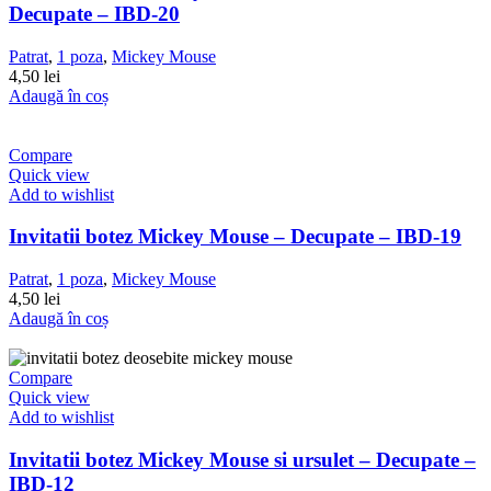
Decupate – IBD-20
Patrat
,
1 poza
,
Mickey Mouse
4,50
lei
Adaugă în coș
Compare
Quick view
Add to wishlist
Invitatii botez Mickey Mouse – Decupate – IBD-19
Patrat
,
1 poza
,
Mickey Mouse
4,50
lei
Adaugă în coș
Compare
Quick view
Add to wishlist
Invitatii botez Mickey Mouse si ursulet – Decupate –
IBD-12