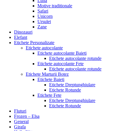
Luna
Motive traditionale
Safari
Unicorn
Ursulet
Zane
Dinozauri
Elefant
Etichete Personalizate
Etichete autocolante
Etichete autocolante Baieti
Etichete autocolante rotunde
Etichete autocolante Fete
Etichete autocolante rotunde
Etichete Marturii Botez
Etichete Baieti
Etichete Dreptunghiulare
Etichete Rotunde
Etichete Fete
Etichete Dreptunghiulare
Etichete Rotunde
Fluturi
Frozen – Elsa
General
Girafa