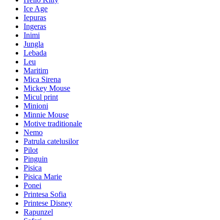
Ice Age
Iepuras
Ingeras
Inimi
Jungla
Lebada
Leu
Maritim
Mica Sirena
Mickey Mouse
Micul print
Minioni
Minnie Mouse
Motive traditionale
Nemo
Patrula catelusilor
Pilot
Pinguin
Pisica
Pisica Marie
Ponei
Printesa Sofia
Printese Disney
Rapunzel