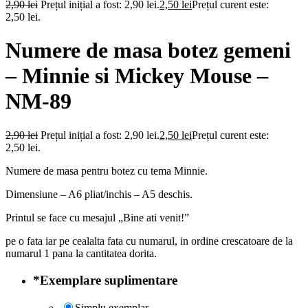
2,90
lei
Prețul inițial a fost: 2,90 lei.
2,50
lei
Prețul curent este:
2,50 lei.
Numere de masa botez gemeni
– Minnie si Mickey Mouse –
NM-89
2,90
lei
Prețul inițial a fost: 2,90 lei.
2,50
lei
Prețul curent este:
2,50 lei.
Numere de masa pentru botez cu tema Minnie.
Dimensiune – A6 pliat/inchis – A5 deschis.
Printul se face cu mesajul „Bine ati venit!”
pe o fata iar pe cealalta fata cu numarul, in ordine crescatoare de la
numarul 1 pana la cantitatea dorita.
*
Exemplare suplimentare
Simplu exemplar