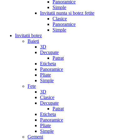
Panoramice
Simple
Invitatii nunta si botez fetite
Clasice
Panoramice
Simple
Invitatii botez
Baieti
3D
Decupate
Patrat
Eticheta
Panoramice
Pliate
Simple
Fete
3D
Clasice
Decupate
Patrat
Eticheta
Panoramice
Pliate
Simple
Gemeni