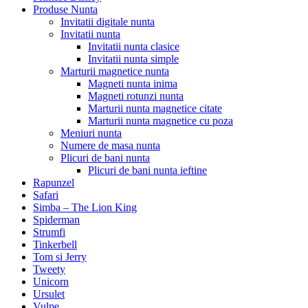
Produse Nunta
Invitatii digitale nunta
Invitatii nunta
Invitatii nunta clasice
Invitatii nunta simple
Marturii magnetice nunta
Magneti nunta inima
Magneti rotunzi nunta
Marturii nunta magnetice citate
Marturii nunta magnetice cu poza
Meniuri nunta
Numere de masa nunta
Plicuri de bani nunta
Plicuri de bani nunta ieftine
Rapunzel
Safari
Simba – The Lion King
Spiderman
Strumfi
Tinkerbell
Tom si Jerry
Tweety
Unicorn
Ursulet
Vulpe