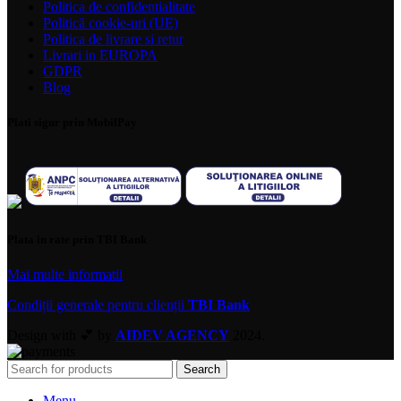
Politica de confidentialitate
Politică cookie-uri (UE)
Politica de livrare si retur
Livrari in EUROPA
GDPR
Blog
Plati sigur prin MobilPay
Plata in rate prin TBI Bank
Mai multe informatii
Condiții generale pentru clienții
TBI Bank
Design with 💕 by
AIDEV AGENCY
2024.
Search
Menu