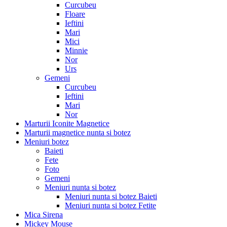
Curcubeu
Floare
Ieftini
Mari
Mici
Minnie
Nor
Urs
Gemeni
Curcubeu
Ieftini
Mari
Nor
Marturii Iconite Magnetice
Marturii magnetice nunta si botez
Meniuri botez
Baieti
Fete
Foto
Gemeni
Meniuri nunta si botez
Meniuri nunta si botez Baieti
Meniuri nunta si botez Fetite
Mica Sirena
Mickey Mouse