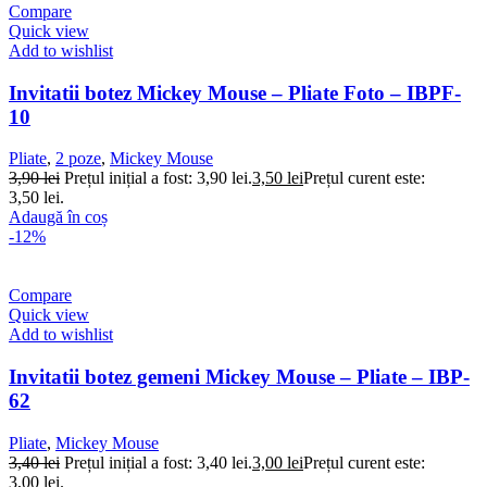
Compare
Quick view
Add to wishlist
Invitatii botez Mickey Mouse – Pliate Foto – IBPF-
10
Pliate
,
2 poze
,
Mickey Mouse
3,90
lei
Prețul inițial a fost: 3,90 lei.
3,50
lei
Prețul curent este:
3,50 lei.
Adaugă în coș
-12%
Compare
Quick view
Add to wishlist
Invitatii botez gemeni Mickey Mouse – Pliate – IBP-
62
Pliate
,
Mickey Mouse
3,40
lei
Prețul inițial a fost: 3,40 lei.
3,00
lei
Prețul curent este:
3,00 lei.