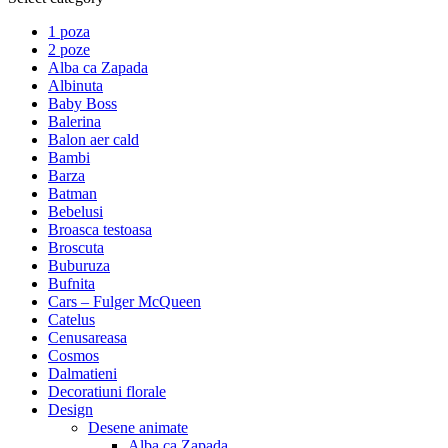
1 poza
2 poze
Alba ca Zapada
Albinuta
Baby Boss
Balerina
Balon aer cald
Bambi
Barza
Batman
Bebelusi
Broasca testoasa
Broscuta
Buburuza
Bufnita
Cars – Fulger McQueen
Catelus
Cenusareasa
Cosmos
Dalmatieni
Decoratiuni florale
Design
Desene animate
Alba ca Zapada