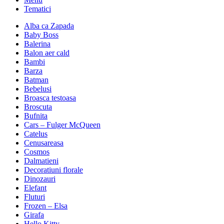
Tematici
Alba ca Zapada
Baby Boss
Balerina
Balon aer cald
Bambi
Barza
Batman
Bebelusi
Broasca testoasa
Broscuta
Bufnita
Cars – Fulger McQueen
Catelus
Cenusareasa
Cosmos
Dalmatieni
Decoratiuni florale
Dinozauri
Elefant
Fluturi
Frozen – Elsa
Girafa
Hello Kitty