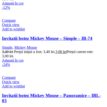
Adaugă în coș
-12%
Compare
Quick view
Add to wishlist
Invitatii botez Mickey Mouse – Simple – IB-74
Simple
,
Mickey Mouse
3,40
lei
Prețul inițial a fost: 3,40 lei.
3,00
lei
Prețul curent este:
3,00 lei.
Adaugă în coș
-24%
Compare
Quick view
Add to wishlist
Invitatii botez Mickey Mouse – Panoramice – IBL-
03