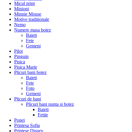
Micul print
Minioni
Minnie Mouse
Motive traditionale
Nemo
Numere masa botez
Baieti
Fete
Gemeni
Pilot
Pinguin
Pisica
Pisica Marie
Plicuri bani botez
Baieti
Fete
Foto
Gemeni
Plicuri de bani
Plicuri bani nunta si botez
Baieti
Fetite
Ponei
Printesa Sofia
Printese Disney