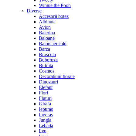
Winnie the Pooh
Diverse
Accesorii botez
Albinuta
Avion
Balerina
Baloane
Balon aer cald
Barza
Broscuta
Buburuza
Bufnita
Cosmos
Decoratiuni florale
Dinozauri
Elefant
Flori
Fluturi
Girafa
Iepuras
Ingeras
Jungla
Lebada
Leu