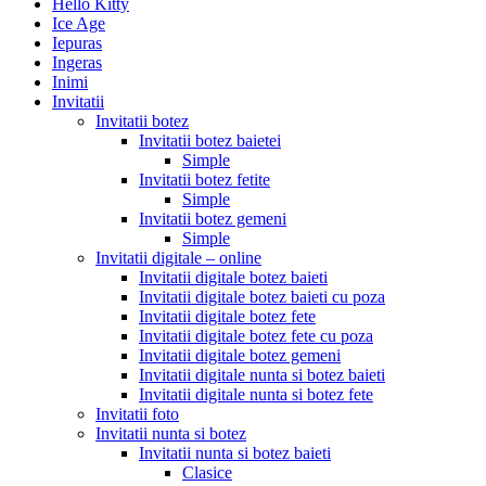
Hello Kitty
Ice Age
Iepuras
Ingeras
Inimi
Invitatii
Invitatii botez
Invitatii botez baietei
Simple
Invitatii botez fetite
Simple
Invitatii botez gemeni
Simple
Invitatii digitale – online
Invitatii digitale botez baieti
Invitatii digitale botez baieti cu poza
Invitatii digitale botez fete
Invitatii digitale botez fete cu poza
Invitatii digitale botez gemeni
Invitatii digitale nunta si botez baieti
Invitatii digitale nunta si botez fete
Invitatii foto
Invitatii nunta si botez
Invitatii nunta si botez baieti
Clasice