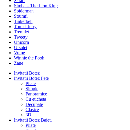
Safari
Simba – The Lion King
Spiderman
Strumfi
Tinkerbell
Tom si Jerry
Trenulet
Tweety
Unicorn
Ursulet
Vulpe
Winnie the Pooh
Zane
Invitatii Botez
Invitatii Botez Fete
Pliate
Simple
Panoramice
Cu eticheta
Decupate
Clasice
3D
Invitatii Botez Baieti
Pliate