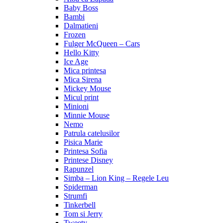
Baby Boss
Bambi
Dalmatieni
Frozen
Fulger McQueen – Cars
Hello Kitty
Ice Age
Mica printesa
Mica Sirena
Mickey Mouse
Micul print
Minioni
Minnie Mouse
Nemo
Patrula catelusilor
Pisica Marie
Printesa Sofia
Printese Disney
Rapunzel
Simba – Lion King – Regele Leu
Spiderman
Strumfi
Tinkerbell
Tom si Jerry
Tweety