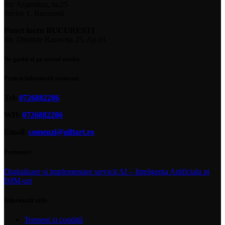
Str. Argentina, nr.25
Sector 1, Bucuresti
Punct lucru BUCURESTI
Str. Dimitrie Racovita 25, Ap.01
Ne gasiti si pe social media
Pentru informatii comenzi
Tel:
0726882286
WH:
0726882286
Email:
comenzi@giftart.ro
Parteneri
Digitalizare si implementare servicii AI – Inteligenta Artificiala pt
IMM-uri
Informatii utile
Termeni si conditii