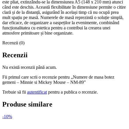
este pliat, extinzându-se la dimensiunea A5 (148 x 210 mm) atunci
când este deschis. Această flexibilitate în dimensiune permite o citire
clară și de la distanță, asigurând în același timp că nu ocupă prea
mult spațiu pe masă. Numerele de masă reprezintă o soluție simplă,
dar eficace, de organizare a oaspeților la evenimente, combinând
funcționalitatea cu estetica pentru a contribui la crearea unei
atmosfere primitoare și bine organizate.
Recenzii (0)
Recenzii
Nu există recenzii până acum.
Fii primul care scrii o recenzie pentru „Numere de masa botez
gemeni – Minnie si Mickey Mouse – NM-89”
Trebuie să fii
autentificat
pentru a publica o recenzie.
Produse similare
-10%