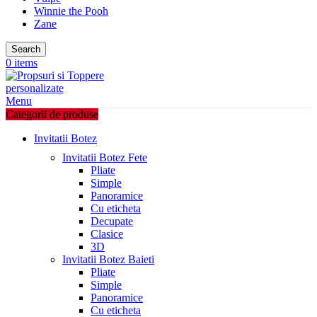
Winnie the Pooh
Zane
Search
0
items
Menu
Categorii de produse
Invitatii Botez
Invitatii Botez Fete
Pliate
Simple
Panoramice
Cu eticheta
Decupate
Clasice
3D
Invitatii Botez Baieti
Pliate
Simple
Panoramice
Cu eticheta