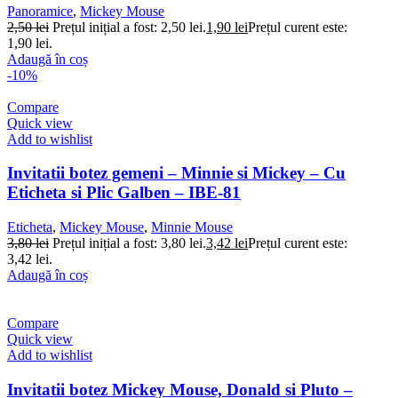
Panoramice
,
Mickey Mouse
2,50
lei
Prețul inițial a fost: 2,50 lei.
1,90
lei
Prețul curent este:
1,90 lei.
Adaugă în coș
-10%
Compare
Quick view
Add to wishlist
Invitatii botez gemeni – Minnie si Mickey – Cu
Eticheta si Plic Galben – IBE-81
Eticheta
,
Mickey Mouse
,
Minnie Mouse
3,80
lei
Prețul inițial a fost: 3,80 lei.
3,42
lei
Prețul curent este:
3,42 lei.
Adaugă în coș
Compare
Quick view
Add to wishlist
Invitatii botez Mickey Mouse, Donald si Pluto –