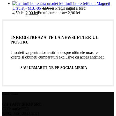
Marturii botez ieftine - Magneti
Ursulet - MBI-86
4,50
lei
Prețul inițial a fost:
4,50 lei.
2,90
lei
Prețul curent este: 2,90 lei.
INREGISTREAZA-TE LA NEWSLETTER-UL
NOSTRU
Inscrieti-va pentru toate stirile despre ultimele noastre
oferte si obtineti cumparaturi exclusive cu acces anticipat.
SAU URMARITI-NE PE SOCIAL MEDIA
Date firma
GIFTART SHOP SRL
CUI
: 44645556
REG
: J40/12842/2021