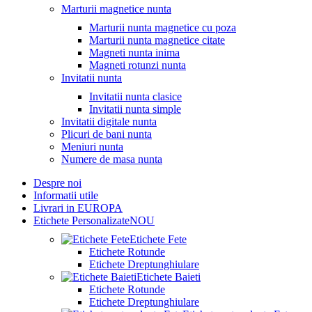
Marturii magnetice nunta
Marturii nunta magnetice cu poza
Marturii nunta magnetice citate
Magneti nunta inima
Magneti rotunzi nunta
Invitatii nunta
Invitatii nunta clasice
Invitatii nunta simple
Invitatii digitale nunta
Plicuri de bani nunta
Meniuri nunta
Numere de masa nunta
Despre noi
Informatii utile
Livrari in EUROPA
Etichete Personalizate
NOU
Etichete Fete
Etichete Rotunde
Etichete Dreptunghiulare
Etichete Baieti
Etichete Rotunde
Etichete Dreptunghiulare