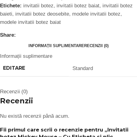
Etichete:
invitatii botez
,
invitatii botez baiat
,
invitatii botez
baieti
,
invitatii botez deosebite
,
modele invitatii botez
,
modele invitatii botez baiat
Share:
INFORMAȚII SUPLIMENTARE
RECENZII (0)
Informații suplimentare
EDITARE
Standard
Recenzii (0)
Recenzii
Nu există recenzii până acum.
Fii primul care scrii o recenzie pentru „Invitatii
botez Mickey Mouse – Cu Eticheta si plic