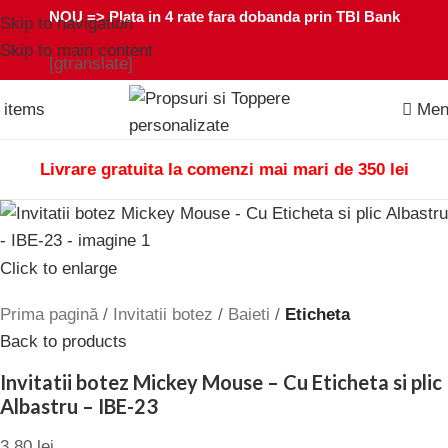
NOU =>
Plata in 4 rate fara dobanda prin TBI Bank
Skip to navigation
Skip to main content
[gtranslate]
0
items
Men
Livrare gratuita la comenzi mai mari de 350 lei
Click to enlarge
Prima pagină
Invitatii botez
Baieti
Eticheta
Back to products
Invitatii botez Mickey Mouse – Cu Eticheta si plic
Albastru – IBE-23
3,80
lei