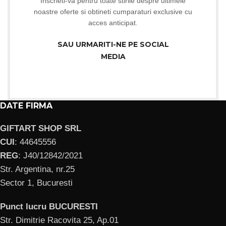
Inscrieti-va pentru toate stirile despre ultimele
noastre oferte si obtineti cumparaturi exclusive cu
acces anticipat.
SAU URMARITI-NE PE SOCIAL
MEDIA
DATE FIRMA
GIFTART SHOP SRL
CUI
: 44645556
REG
: J40/12842/2021
Str. Argentina, nr.25
Sector 1, Bucuresti
Punct lucru BUCURESTI
Str. Dimitrie Racovita 25, Ap.01