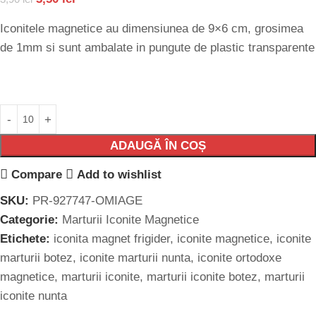
Iconitele magnetice au dimensiunea de 9×6 cm, grosimea
de 1mm si sunt ambalate in pungute de plastic transparente
ADAUGĂ ÎN COȘ
Compare
Add to wishlist
SKU:
PR-927747-OMIAGE
Categorie:
Marturii Iconite Magnetice
Etichete:
iconita magnet frigider
,
iconite magnetice
,
iconite
marturii botez
,
iconite marturii nunta
,
iconite ortodoxe
magnetice
,
marturii iconite
,
marturii iconite botez
,
marturii
iconite nunta