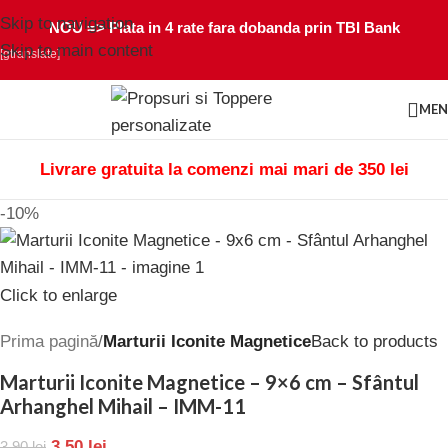
Skip to navigation
NOU =>
Plata in 4 rate fara dobanda prin TBI Bank
Skip to main content
[gtranslate]
ME
Livrare gratuita la comenzi mai mari de 350 lei
-10%
Click to enlarge
Prima pagină
Marturii Iconite Magnetice
Back to products
Marturii Iconite Magnetice – 9×6 cm – Sfântul
Arhanghel Mihail – IMM-11
3,50
lei
3,90
lei